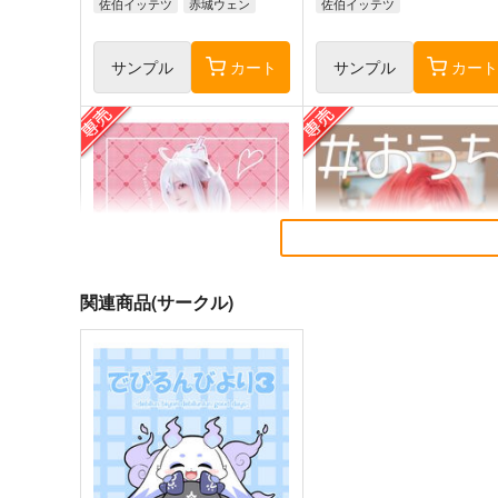
佐伯イッテツ
赤城ウェン
佐伯イッテツ
サンプル
カート
サンプル
カー
関連商品(サークル)
In sickness and in health
#おうちあんじゅ
黒飴会
黒波会
550
1,100
円
円
専売
専売
（税込）
（税込）