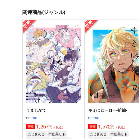
関連商品(ジャンル)
うましかて
キミはヒーロー-前編-
emma
emma
1,257
1,572
円
円
専売
専売
（税込）
（税込）
にじさんじ
宇佐美リト
にじさんじ
宇佐美リト