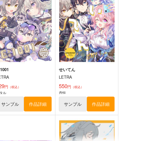
550
円
専売
（税込）
220
にじさんじ
星川サラ
円
専売
（税込）
にじさんじ
星導ショウ
サンプル
カート
サンプル
カート
:1001
せいてん
ETRA
LETRA
29
550
円
円
（税込）
（税込）
タル
丹恒
サンプル
作品詳細
サンプル
作品詳細
みともあるけば
THAT'S ROCKS!! track1
ぜろぱーせんと。
なすみ荘