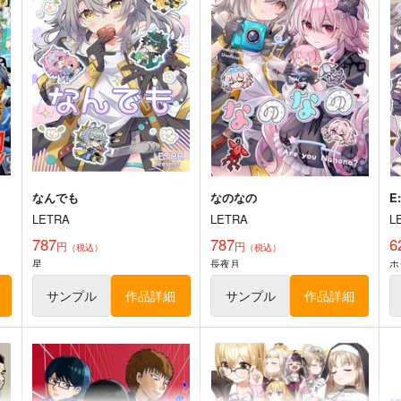
440
440
円
円
専売
専売
（税込）
（税込）
にじさんじ
星川サラ
にじさんじ
星川サラ
ト
サンプル
カート
サンプル
カート
なんでも
なのなの
E
LETRA
LETRA
L
787
787
6
円
円
（税込）
（税込）
星
長夜月
ホ
サンプル
作品詳細
サンプル
作品詳細
伊波ライ手描き色紙
三枝明那手描き色紙
バニラクリームフラペチーノ
バニラクリームフラペチーノ