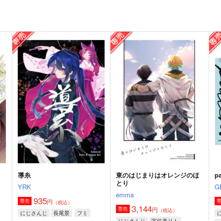
導糸
東のはじまりはオレンジのほ
pa
とり
YRK
G
emma
935
円
専売
（税込）
3,144
円
専売
（税込）
にじさんじ
長尾景
フミ
にじさんじ
宇佐美リト