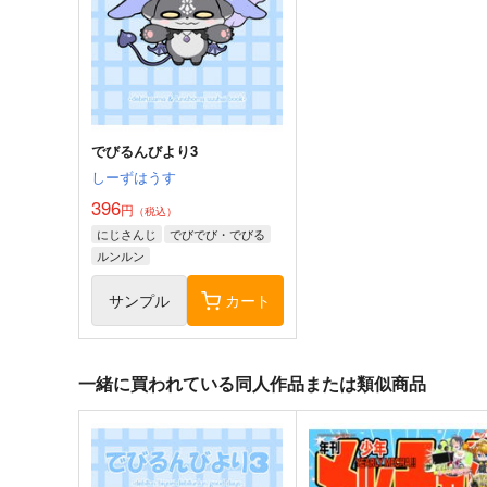
にじさんじ
健屋花那
にじさんじ
サンプル
カート
サンプル
カー
でびるんびより3
しーずはうす
396
円
（税込）
にじさんじ
でびでび・でびる
ルンルン
サンプル
カート
一緒に買われている同人作品または類似商品
Fangs
GANGSTER RECORDS
飲みかけのココア
egdr