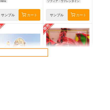
riens
ソフィア・ヴァレンタイン
花畑チャイカ
石神のぞみ
サンプル
カート
サンプル
カート
アクリルスタンド
こころむすび
ekaky
黒波会
1,320
2,200
円
円
専売
専売
（税込）
（税込）