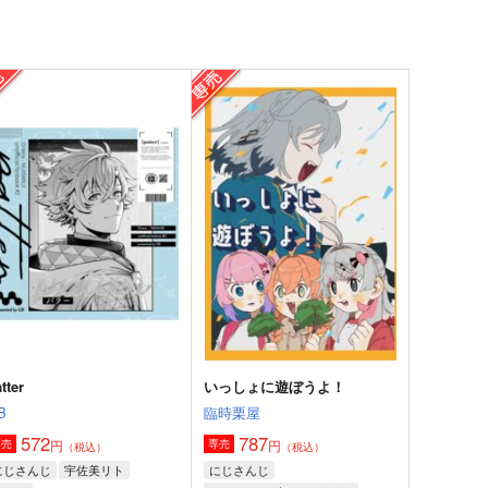
tter
いっしょに遊ぼうよ！
B
臨時栗屋
572
787
円
円
専売
専売
（税込）
（税込）
にじさんじ
宇佐美リト
にじさんじ