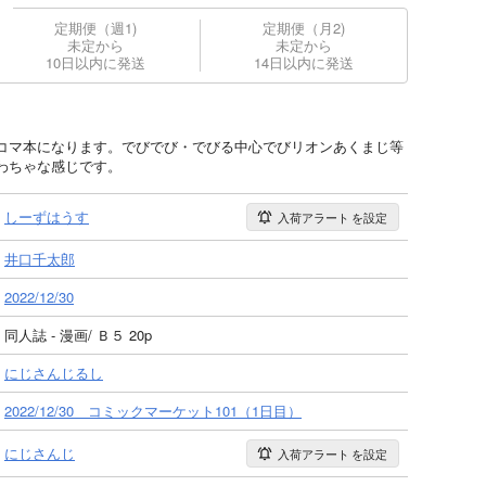
定期便（週1)
定期便（月2)
未定から
未定から
10日以内に発送
14日以内に発送
コマ本になります。でびでび・でびる中心でびリオンあくまじ等
わちゃな感じです。
しーずはうす
入荷アラート
を設定
井口千太郎
2022/12/30
同人誌 - 漫画/ Ｂ５ 20p
にじさんじるし
2022/12/30 コミックマーケット101（1日目）
にじさんじ
入荷アラート
を設定