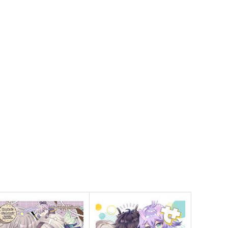
にじさんじ
星川サラ
にじさんじ
戌亥とこ
アンジュ・カトリーナ
サンプル
カート
サンプル
カート
ILM
星導ショウ トレカ (角丸)
ekaky
バニラクリームフラペチーノ
アーモンドミルク変更