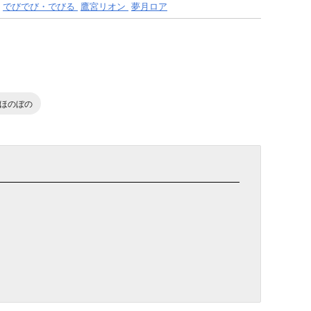
でびでび・でびる
鷹宮リオン
夢月ロア
ほのぼの