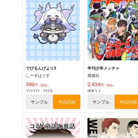
1,100
2,750
円
円
（税込）
（税込）
にじさんじ
魔界ノりりむ
にじさんじ
ジョー・力一
サーニャ
社築
花畑チャイカ
サンプル
カート
サンプル
カー
でびるんびより3
年刊少年メッチャ
しーずはうす
英雄社
396
2,434
円
円
（税込）
（税込）
でびでび・でびる
伊波ライ
サンプル
作品詳細
サンプル
作品詳細
佐伯イッテツ トレカ (角丸)
澱 -よどめき-
バニラクリームフラペチーノ
かんづめ