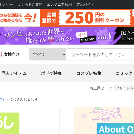
Bオンリー
よくあるご質問
エンジニア採用
アルバイト
女性向け
同人アイテム
ボドゲ特集
コスプレ特集
コミック
急上昇ワード:
フリーレン
ズ)
にじさんじるし４