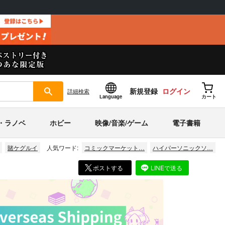
新規登録
ログイン
詳細
検索
Language
カート
・ラノベ
ホビー
映像/音楽/ゲーム
電子書籍
賭ケグルイ
人気ワード:
コミックマーケット…
ハイパーソニックソ…
ポストする
LINEで送る