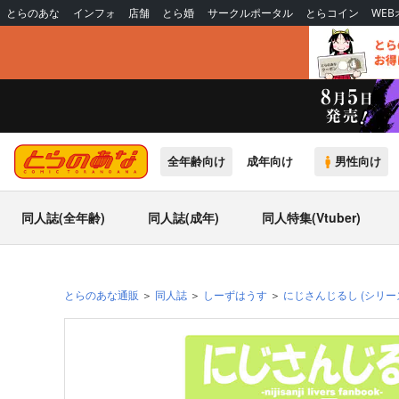
とらのあな
インフォ
店舗
とら婚
サークルポータル
とらコイン
WE
全年齢向け
成年向け
男性向け
同人誌(全年齢)
同人誌(成年)
同人特集(Vtuber)
とらのあな通販
同人誌
しーずはうす
にじさんじるし
(シリー