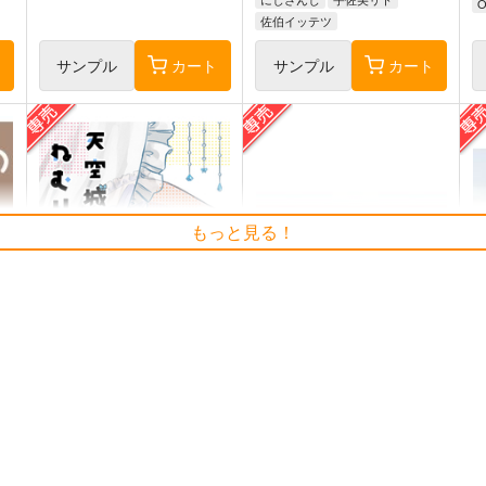
O
佐伯イッテツ
ト
サンプル
カート
サンプル
カート
もっと見る！
天空城のねむりひめ
アクリルシール
おだし屋さん
oekaky
o
700
440
円
円
専売
専売
（税込）
（税込）