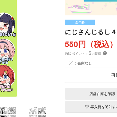
全年齢
にじさんじるし４
550円（税込
5
通販ポイント：
pt獲得
？
╳
：在庫なし
再
店舗在庫
を確認
再入荷を通知す