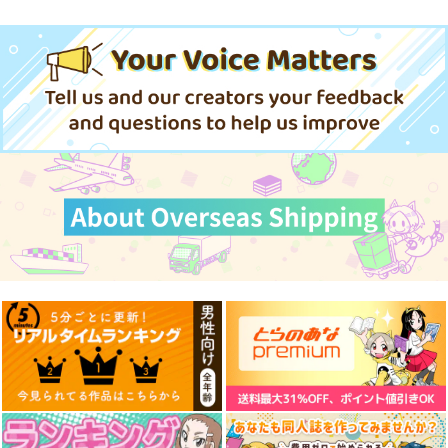
draft10
沿線少女
konkon
カート
カート
カート
スタジオdraft
サザンブルースカイ
white parabellum
1,100
1,540
785
円
円
円
（税込）
（税込）
（税込）
サンプル
サンプル
サンプル
作品詳細
作品詳細
作品詳細
黒白のアヴェスター 1
藤ちょこ「星の記憶と
今日の一枚 2026
巡り合う」絵師100人
年 Vol.1
神座万象・第十四機
展 16 大阪展 前売り券
産経新聞社
WhitePlanter
関
1,300
1,320
円
円
2,178
（税込）
（税込）
円
専売
（税込）
オリジナル
オリジナル
オリジナル
Bunny Blend
少女愛万華鏡
TAKUNOMIX vol.01
サンプル
サンプル
サンプル
ロイヤルマウンテン
保田塾
アットホーム酒家