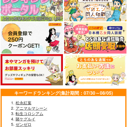
カート
カート
カート
770
1,100
2,970
円
円
円
（税込）
（税込）
（税込）
青山 澄香
アイリス
サンプル
サンプル
サンプル
作品詳細
作品詳細
作品詳細
森倉円「名前のない
星」絵師100人
展 16 大阪展 前売り券
産経新聞社
キーワードランキング(集計期間：07/30～08/05)
1,300
円
（税込）
松永紅葉
オリジナル
アニマルマシーン
転生コロシアム
サンプル
賭ケグルイ
ゼンゼロ
カート