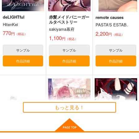
カート
カート
カート
deLIGHTful
赤髪メイドバニーガー
remote causes
ルタペストリー
HitenKei
PASTA'S ESTAB.
sakiyama幕府
770
2,200
円
円
（税込）
（税込）
1,100
円
（税込）
サンプル
サンプル
サンプル
作品詳細
作品詳細
作品詳細
黒白のアヴェスター 2
通勤道中であの娘がぱ
まぐ太ノート16冊
んつを見せてくる本
目 The Bunny's Tail 2
神座万象・第十四機
13
嘘つき屋
C-ARTS
もっと見る！
関
662
1,430
円
円
2,178
（税込）
（税込）
円
専売
（税込）
オリジナル
オリジナル
オリジナル
サンプル
サンプル
サンプル