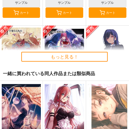
サンプル
サンプル
サンプル
カート
カート
カート
もっと見る！
一緒に買われている同人作品または類似商品
黒白のアヴェスター 3
黒白のアヴェスター 4
≪C108作品セット
≫B2タペストリー
神座万象・第十四機
神座万象・第十四機
【サークル：アニマル
アニマルマシーン
関
関
マシーン】
2,750
円
専売
2,178
3,144
（税込）
円
円
専売
専売
（税込）
（税込）
オリジナル
オリジナル
オリジナル
サンプル
サンプル
サンプル