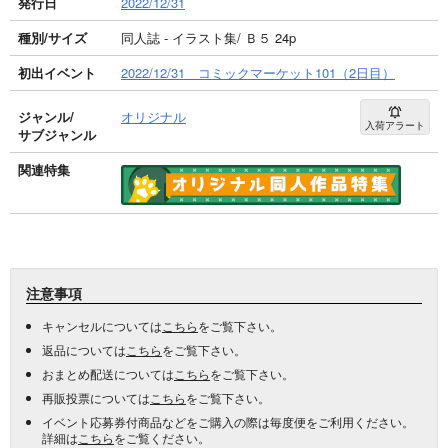
発行日
2022/12/31
種別/サイズ
同人誌 - イラスト集/ Ｂ５ 24p
初出イベント
2022/12/31 コミックマーケット101（2日目）
ジャンル/
オリジナル
入荷アラート
サブジャンル
関連特集
注意事項
キャンセルについては
こちら
をご覧下さい。
返品については
こちら
をご覧下さい。
おまとめ配送については
こちら
をご覧下さい。
再販投票については
こちら
をご覧下さい。
イベント応募券付商品などをご購入の際は毎度便をご利用ください。
詳細は
こちら
をご覧ください。