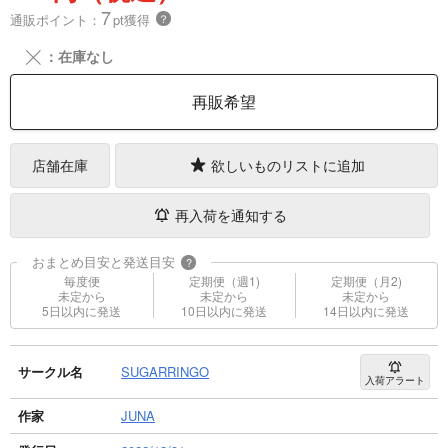
7
通販ポイント：
pt獲得
？
╳
：在庫なし
再販希望
店舗在庫
欲しいものリストに追加
再入荷を通知する
おまとめ目安と発送目安
?
毎度便
定期便（週1)
定期便（月2)
未定から
未定から
未定から
5日以内に発送
10日以内に発送
14日以内に発送
サークル名
SUGARRINGO
入荷アラート
作家
JUNA