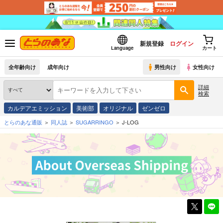
新規登録
ログイン
Language
カート
全年齢向け
成年向け
男性向け
女性向け
詳細
検索
カルデアエミッション
美術部
オリジナル
ゼンゼロ
とらのあな通販
同人誌
SUGARRINGO
J-LOG