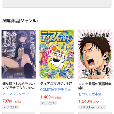
関連商品(ジャンル)
嫌な顔されながらおパ
ティアズマガジン157
コミケ童話の裏話総集
ンツ見せてもらいたい
編4
COMITIA実行委員会
本14
アニマルマシーン
おのでら総本舗
1,400
円
（税込）
787
1,540
円
円
（税込）
（税込）
オリジナル
オリジナル
オリジナル
メロス