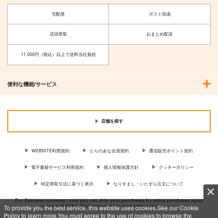
宅配便
ポスト投函
店頭受取
おまとめ配送
11,000円（税込）以上で送料当社負担
便利な機能/サービス
店舗を探す
WEBSITE利用規約
とらのあな会員規約
通信販売ポイント規約
電子書籍サービス利用規約
個人情報保護方針
クッキーポリシー
特定商取引法に基づく表示
なりすまし・いたずら注文について
For Overseas customer, now you can ship your purchases by using purchases agent
services “AOCS”! Click {more…} for more information …
more
To provide you the best service, this website uses cookies.See our Cookie
Policy to learn more.You must agree to the use of cookies to browse the