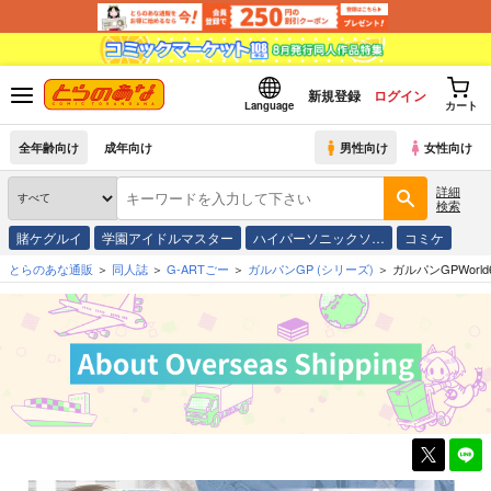
新規登録
ログイン
Language
カート
全年齢向け
成年向け
男性向け
女性向け
詳細
検索
賭ケグルイ
学園アイドルマスター
ハイパーソニックソ…
コミケ
とらのあな通販
同人誌
G-ARTごー
ガルパンGP
(シリーズ)
ガルパンGPWorl