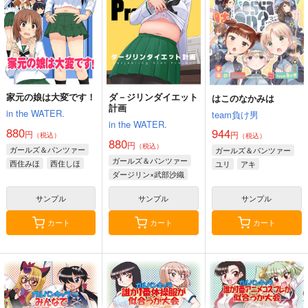
家元の娘は大変です！
ダ－ジリンダイエット
はこのなかみは
計画
in the WATER.
team負け男
in the WATER.
880
944
円
円
（税込）
（税込）
880
円
（税込）
ガールズ＆パンツァー
ガールズ＆パンツァー
ガールズ＆パンツァー
西住みほ
西住しほ
ユリ
アキ
ダージリン×武部沙織
サンプル
サンプル
サンプル
カート
カート
カート