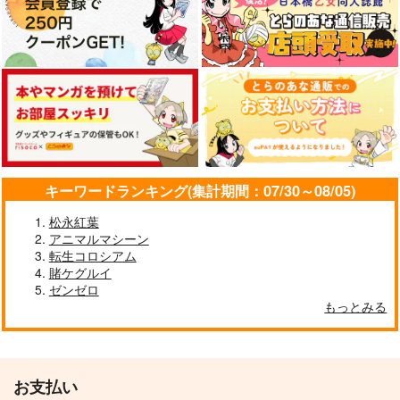
キーワードランキング(集計期間：07/30～08/05)
松永紅葉
アニマルマシーン
転生コロシアム
賭ケグルイ
ゼンゼロ
もっとみる
お支払い