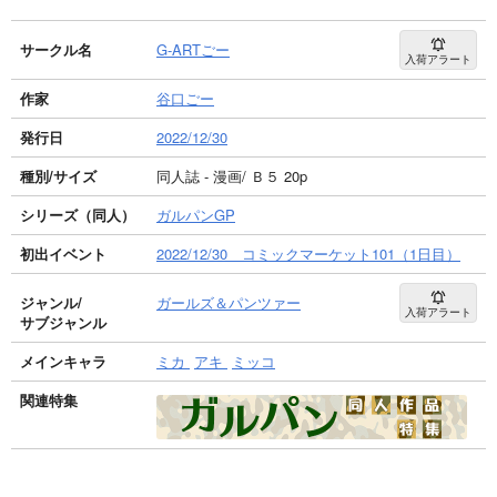
サークル名
G-ARTごー
入荷アラート
作家
谷口ごー
発行日
2022/12/30
種別/サイズ
同人誌 - 漫画/ Ｂ５ 20p
シリーズ（同人）
ガルパンGP
初出イベント
2022/12/30 コミックマーケット101（1日目）
ジャンル/
ガールズ＆パンツァー
入荷アラート
サブジャンル
メインキャラ
ミカ
アキ
ミッコ
関連特集