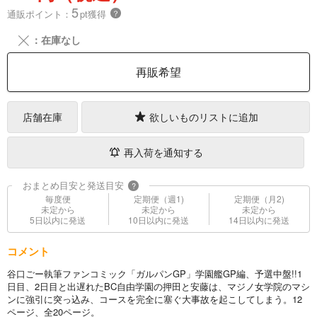
5
通販ポイント：
pt獲得
？
╳
：在庫なし
再販希望
店舗在庫
欲しいものリストに追加
再入荷を通知する
おまとめ目安と発送目安
?
毎度便
定期便（週1)
定期便（月2)
未定から
未定から
未定から
5日以内に発送
10日以内に発送
14日以内に発送
コメント
谷口ごー執筆ファンコミック「ガルパンGP」学園艦GP編、予選中盤!!1
日目、2日目と出遅れたBC自由学園の押田と安藤は、マジノ女学院のマシ
ンに強引に突っ込み、コースを完全に塞ぐ大事故を起こしてしまう。12
ページ、全20ページ。