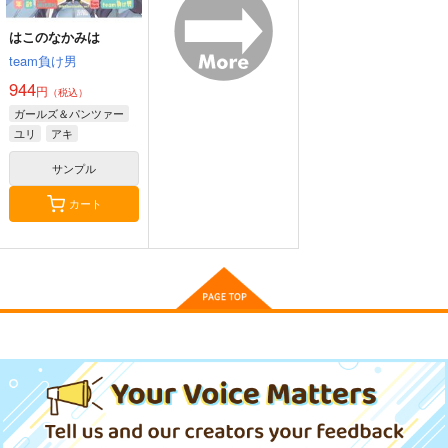
作品詳細
作品詳細
はこのなかみは
team負け男
944
円
（税込）
ガールズ＆パンツァー
ユリ
アキ
激突通信販売号
カンプグルッペ黒森峰
ガルパンキャラみんな
で遊戯王コスプレ１
サンプル
甲冑娘
四等兵と愉快な仲間た
みのむし屋
ち
1,760
円
専売
（税込）
カート
660
円
700
（税込）
ガールズ＆パンツァー
円
（税込）
ガールズ＆パンツァー
ガールズ＆パンツァー
西住みほ
逸見エリカ
西住みほ
サンプル
サンプル
サンプル
カート
カート
カート