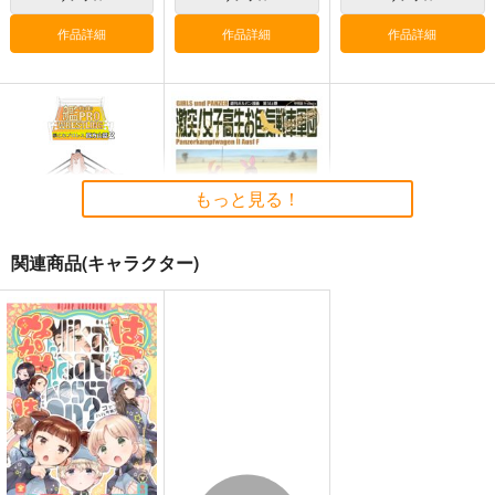
作品詳細
作品詳細
作品詳細
ガルパンキャラ誰が１
激突！女子高生お色気
激突！女子高生お色気
番ゴスロリが似合うか
戦車軍団19巻
戦車軍団16巻
大会総集編
もっと見る！
みのむし屋
甲冑娘
甲冑娘
990
2,860
2,860
円
円
専売
円
専売
（税込）
（税込）
（税込）
関連商品(キャラクター)
ガールズ＆パンツァー
ガールズ＆パンツァー
ガールズ＆パンツァー
武部沙織
西住みほ
サンプル
サンプル
サンプル
艦これプロレス 四方
激突通信販売号
山話２
甲冑娘
カート
カート
カート
Mystic Lab
1,760
円
（税込）
660
円
（税込）
暁
サンプル
サンプル