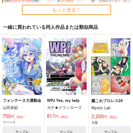
もっと見る！
一緒に買われている同人作品または類似商品
ガルパンキャラみんな
ガルパンキャラ誰が1
ガルパンキャラ誰が1
で遊戯王コスプレ2
番体操服が似合うか大
番アニメコスプレが似
会1
合うか大会4
みのむし屋
みのむし屋
みのむし屋
660
660
660
円
円
円
（税込）
（税込）
（税込）
ガールズ＆パンツァー
ガールズ＆パンツァー
ガールズ＆パンツァー
西住みほ
武部沙織
西住みほ
武部沙織
武部沙織
西住みほ
サンプル
サンプル
サンプル
カート
カート
カート
フォンテーヌ大運動会
WPJ Yes, my lady
艦これプロレス24
山田炭鉱
ガチ★ドランカーズ
Mystic Lab
750
817
2,200
円
円
円
（税込）
（税込）
（税込）
フリーナ
天龍
サンプル
サンプル
サンプル