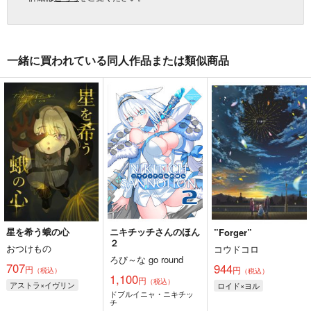
一緒に買われている同人作品または類似商品
星を希う蛾の心
ニキチッチさんのほん
”Forger”
２
おつけもの
コウドコロ
ろび～な go round
707
944
円
円
（税込）
（税込）
1,100
円
（税込）
アストラ×イヴリン
ロイド×ヨル
ドブルイニャ・ニキチッ
チ