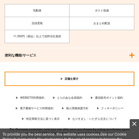
宅配便
ポスト投函
店頭受取
おまとめ配送
11,000円（税込）以上で送料当社負担
便利な機能/サービス
店舗を探す
WEBSITE利用規約
とらのあな会員規約
通信販売ポイント規約
電子書籍サービス利用規約
個人情報保護方針
クッキーポリシー
特定商取引法に基づく表示
なりすまし・いたずら注文について
For Overseas customer, now you can ship your purchases by using purchases agent
services “AOCS”! Click {more…} for more information …
more
To provide you the best service, this website uses cookies.See our Cookie
Policy to learn more.You must agree to the use of cookies to browse the