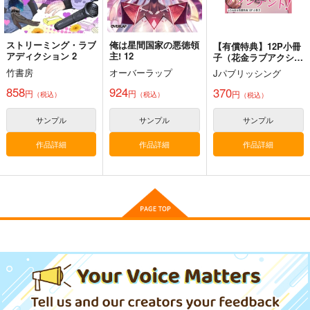
作品詳細
作品詳細
作品詳細
ストリーミング・ラブ
俺は星間国家の悪徳領
【有償特典】12P小冊
アディクション 2
主! 12
子（花金ラブアクシデ
ント！）
竹書房
オーバーラップ
Jパブリッシング
858
924
370
円
円
円
（税込）
（税込）
（税込）
サンプル
サンプル
サンプル
作品詳細
作品詳細
作品詳細
deLIGHTful
すいせいICステッカー
Fate/GOMEMO10
HitenKei
Four Seasons
ワダメモ
770
110
785
円
円
円
（税込）
（税込）
（税込）
星街すいせい
サンプル
サンプル
サンプル
作品詳細
作品詳細
作品詳細