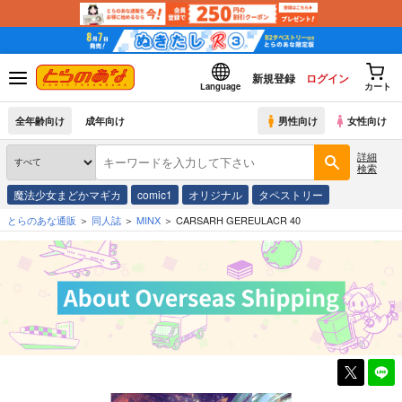
新規登録
ログイン
Language
カート
全年齢向け
成年向け
男性向け
女性向け
詳細
検索
魔法少女まどかマギカ
comic1
オリジナル
タペストリー
とらのあな通販
同人誌
MINX
CARSARH GEREULACR 40