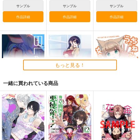
サンプル
サンプル
サンプル
作品詳細
作品詳細
作品詳細
もっと見る！
一緒に買われている商品
BLADE
【40原展】ミニ色紙
うちのねこが女の子で
かわいい
Owen
ツクルノモリ
アニマルマシーン
787
550
円
円
（税込）
（税込）
880
円
斎藤一
（税込）
きなこ
サンプル
サンプル
サンプル