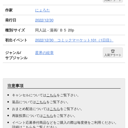
作家
にょろた
発行日
2022/12/30
種別/サイズ
同人誌 - 漫画/ Ｂ５ 20p
初出イベント
2022/12/30 コミックマーケット101（1日目）
ジャンル/
星界の紋章
入荷アラート
サブジャンル
注意事項
キャンセルについては
こちら
をご覧下さい。
返品については
こちら
をご覧下さい。
おまとめ配送については
こちら
をご覧下さい。
再販投票については
こちら
をご覧下さい。
イベント応募券付商品などをご購入の際は毎度便をご利用ください。
詳細は
こちら
をご覧ください。