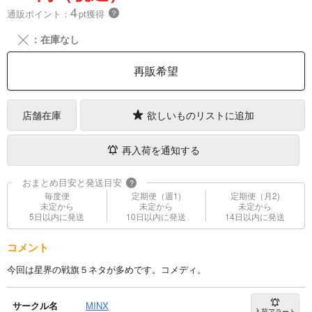
4
通販ポイント：
pt獲得
？
╳
：在庫なし
再販希望
店舗在庫
欲しいものリストに追加
再入荷を通知する
おまとめ目安と発送目安
?
毎度便
定期便（週1)
定期便（月2)
未定から
未定から
未定から
5日以内に発送
10日以内に発送
14日以内に発送
コメント
今回は星界の戦旗５ネタが多めです。コメディ。
サークル名
MINX
入荷アラート