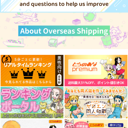
宇宙戦艦ヤマト2205
Rice 2
draft10
妄想篇
夜明食堂
スタジオdraft
富士原屋
787
1,100
円
円
（税込）
（税込）
660
円
（税込）
サンプル
サンプル
サンプル
作品詳細
作品詳細
作品詳細