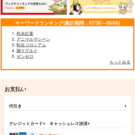
妙齢型重巡伝 残念だ
ボクカワウソ戦隊ビッ
I/RO
キーワードランキング(集計期間：07/30～08/05)
よ!!足柄さん(48)
クセブン
めるくまある/ALL.
HYPER BRAND
Mystic Lab
松永紅葉
1,100
円
専売
アニマルマシーン
（税込）
880
660
円
円
（税込）
（税込）
転生コロシアム
艦隊これくしょん-艦これ-
艦隊これくしょん-艦これ-
艦隊これくしょん-艦これ-
賭ケグルイ
呂500
島風
足柄
ボクカワウソ
長門
ゼンゼロ
コロラド
もっとみる
サンプル
サンプル
サンプル
カート
カート
カート
お支払い
代引き
クレジットカード
キャッシュレス決済