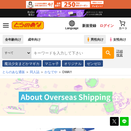
新規登録
ログイン
Language
カート
全年齢向け
成年向け
男性向け
女性向け
詳細
検索
魔法少女まどかマギカ
マニャ子
オリジナル
ゼンゼロ
とらのあな通販
同人誌
かなでや
DWA!!!