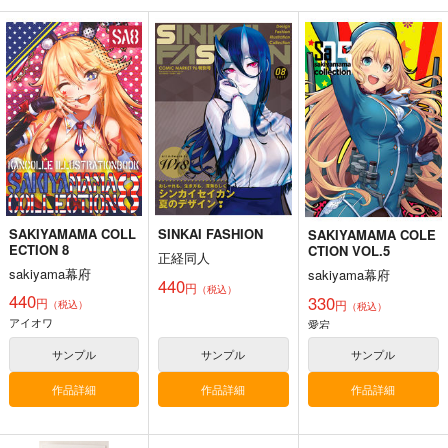
Thonbricchi～トンブ
戦艦の砲台 ～海から
艦これ世界迷作劇場～
リちゃんとねこてーと
陸へ！レーザー測量で
赤ずきん・三匹の子ぶ
く
蘇る巨大地下空間・壱
た～
KURONEKO-WORK's-
さざなみ壊変
さといも牧場
岐要塞の全貌
くろねこわぁくす-
1,320
787
円
円
（税込）
（税込）
660
円
ミリタリー
赤城
艦隊これくしょん-艦これ-
（税込）
加賀
暁
響
第六駆逐隊
艦隊これくしょん-艦これ-
トンブリ
明石
大淀
サンプル
サンプル
サンプル
SAKIYAMAMA COLL
SINKAI FASHION
SAKIYAMAMA COLE
カート
カート
カート
ECTION 8
CTION VOL.5
正経同人
sakiyama幕府
sakiyama幕府
440
円
（税込）
440
330
円
円
（税込）
（税込）
アイオワ
愛宕
サンプル
サンプル
サンプル
作品詳細
作品詳細
作品詳細