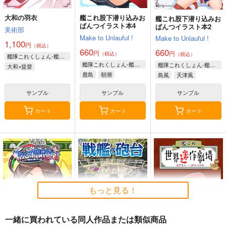
大和の羽衣
艦これ股下潜り込みお
艦これ股下潜り込みお
ぱんつイラスト本4
ぱんつイラスト本2
美術部
Make to Unlauful !
Make to Unlauful !
1,100
円
（税込）
660
660
円
円
（税込）
（税込）
艦隊これくしょん-艦これ-
艦隊これくしょん-艦これ-
艦隊これくしょん-艦これ-
大和×提督
鹿島
朝潮
島風
天津風
サンプル
サンプル
サンプル
カート
カート
カート
もっと見る！
一緒に買われている同人作品または類似商品