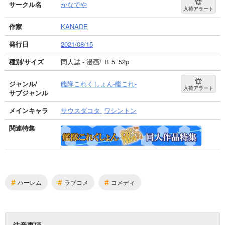
サークル名
かなでや
入荷アラート
作家
KANADE
発行日
2021/08/15
種別/サイズ
同人誌 - 漫画/ Ｂ５ 52p
ジャンル/
艦隊これくしょん-艦これ-
入荷アラート
サブジャンル
メインキャラ
サウスダコタ
ワシントン
関連特集
#
#
#
ハーレム
ラブコメ
コメディ
注意事項