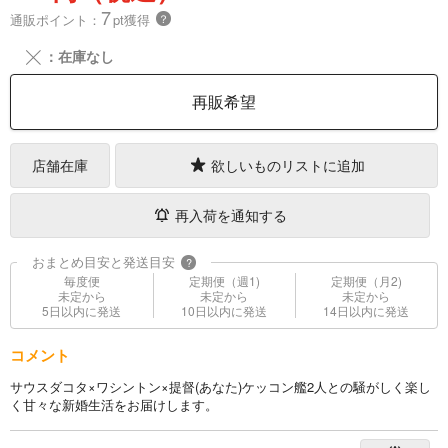
7
通販ポイント：
pt獲得
？
╳
：在庫なし
再販希望
店舗在庫
欲しいものリストに追加
再入荷を通知する
おまとめ目安と発送目安
?
毎度便
定期便（週1)
定期便（月2)
未定から
未定から
未定から
5日以内に発送
10日以内に発送
14日以内に発送
コメント
サウスダコタ×ワシントン×提督(あなた)ケッコン艦2人との騒がしく楽し
く甘々な新婚生活をお届けします。