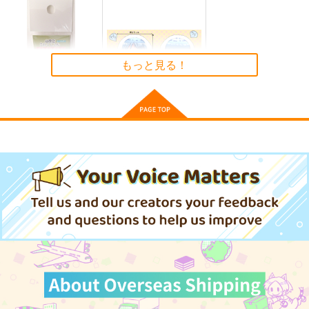
ゲームマスター響～リ
軍艦・艦載機のひみ
気高き者達の碑
アル脱出ゲーム編～
つ 総集編その19
帝國交響楽団
もっと見る！
さといも牧場
EINSATZ GRUPPE
1,870
円
（税込）
＆ MANITOU
787
円
（税込）
艦隊これくしょん-艦これ-
1,100
艦隊これくしょん-艦これ-
円
専売
（税込）
赤城
加賀
飛龍
響
第六駆逐隊
艦隊これくしょん-艦これ-
白露型キーホルダー
五月雨ちゃんクッショ
サンプル
サンプル
サンプル
白露
ン
STAR BERRY
STAR BERRY
カート
カート
カート
330
6,578
円
円
（税込）
（税込）
白露
五月雨
サンプル
サンプル
作品詳細
作品詳細