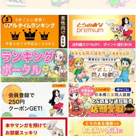
艦これプロレス 四方
艦これプロレス24
去年ルノアール鎮守府
山話２
で～
Mystic Lab
Paradise of Thunder
Mystic Lab
小書会
～
2,200
円
（税込）
660
550
円
円
（税込）
（税込）
艦隊これくしょん-艦これ-
艦隊これくしょん-艦これ-
艦隊これくしょん-艦これ-
天龍
那珂
暁
空母ヲ級
電
サンプル
サンプル
サンプル
カート
カート
カート