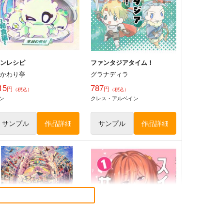
アークナイツ
アークナイツ
サンプル
カート
サンプル
カート
コンレシピ
ファンタジアタイム！
おかわり亭
グラナディラ
15
787
円
円
（税込）
（税込）
ン
クレス・アルベイン
サンプル
作品詳細
サンプル
作品詳細
ョンユエ兎アクキー(6ｃｍ)
シュウ兎アクキー(6ｃｍ)
LEMENTS FANTASY
ELEMENTS FANTASY
944
944
円
円
専売
専売
（税込）
（税込）
アークナイツ
アークナイツ