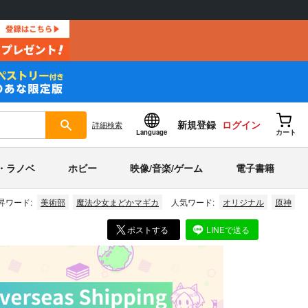
新規登録
ログイン
詳細
検索
Language
カート
・ラノベ
ホビー
映像/音楽/ゲーム
電子書籍
昇ワード:
美術部
魔法少女まどかマギカ
人気ワード:
オリジナル
原神
ポストする
LINEで送る