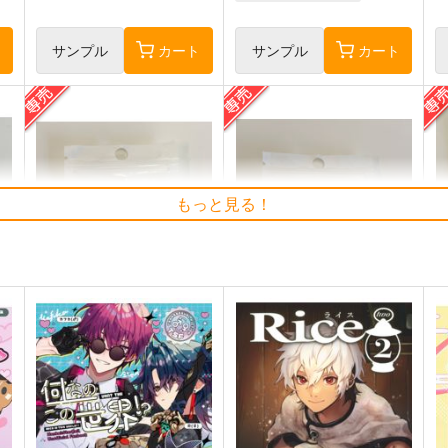
サンプル
カート
サンプル
カート
もっと見る！
シー兎アクキー(6cm)
幼いアーミヤアクキー(6cm)
ヴ
ELEMENTS FANTASY
ELEMENTS FANTASY
E
944
944
円
円
専売
専売
（税込）
（税込）