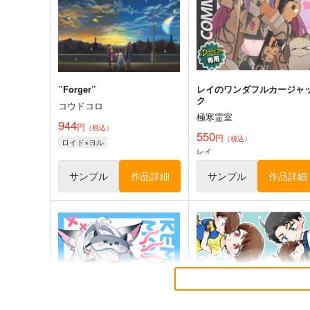
アークナイツ
アークナイツ
サンプル
カート
サンプル
カー
”Forger”
レイのワンダフルカージャ
ク
コウドコロ
極寒霊室
944
円
（税込）
550
円
（税込）
ロイド×ヨル
レイ
サンプル
作品詳細
サンプル
作品詳細
テレシス兎アクキー(6cm)
テレジア_アクスタ(10cm)
ELEMENTS FANTASY
ELEMENTS FANTASY
944
1,572
円
円
専売
専売
（税込）
（税込）
アークナイツ
アークナイツ