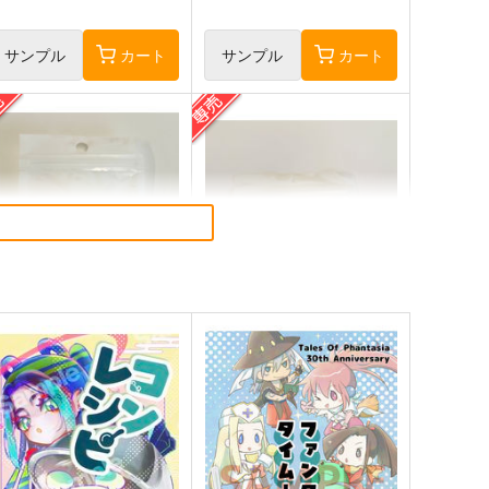
サンプル
カート
サンプル
カート
ィヴィアナアクキー(7cm)
焔影リードアクスタ(8cm)
LEMENTS FANTASY
ELEMENTS FANTASY
944
1,100
円
円
専売
専売
（税込）
（税込）