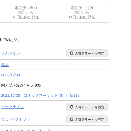
定期便（週1)
定期便（月2)
未定から
未定から
10日以内に発送
14日以内に発送
までのお話。
何んもない
入荷アラート
を設定
鳥居
2022/12/30
同人誌 - 漫画/ Ａ５ 80p
2022/12/30 コミックマーケット101（1日目）
アークナイツ
入荷アラート
を設定
ウェイ×フミヅキ
入荷アラート
を設定
ウェイ・イェンウー
フミヅキ