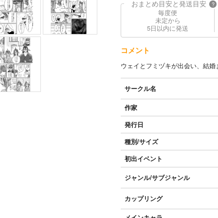
おまとめ目安と発送目安
?
毎度便
未定から
5日以内に発送
コメント
ウェイとフミヅキが出会い、結婚
サークル名
作家
発行日
種別/サイズ
初出イベント
ジャンル/
サブジャンル
カップリング
メインキャラ