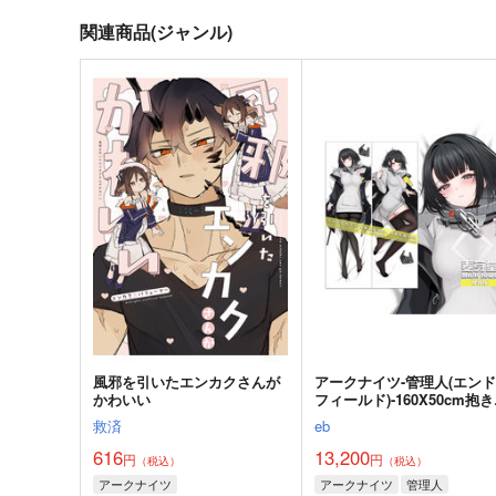
関連商品(ジャンル)
風邪を引いたエンカクさんが
アークナイツ-管理人(エンド
かわいい
フィールド)-160X50cm抱
カバー【YC1375】
救済
eb
616
13,200
円
円
（税込）
（税込）
アークナイツ
アークナイツ
管理人