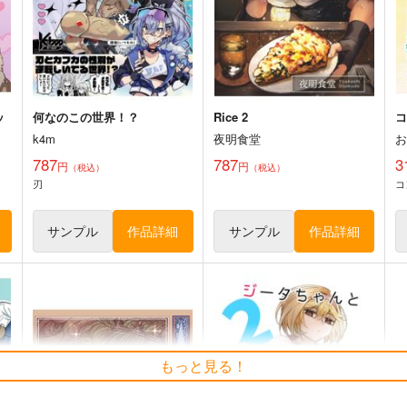
アークナイツ
アークナイツ
ト
サンプル
カート
サンプル
カート
ッ
何なのこの世界！？
Rice 2
k4m
夜明食堂
787
787
3
円
円
（税込）
（税込）
刃
コ
サンプル
作品詳細
サンプル
作品詳細
テレジア兎アクスタ01(6ｃｍ)
リィン兎アクキー(6ｃｍ)
チ
ELEMENTS FANTASY
ELEMENTS FANTASY
E
もっと見る！
944
944
円
円
専売
専売
（税込）
（税込）
アークナイツ
アークナイツ