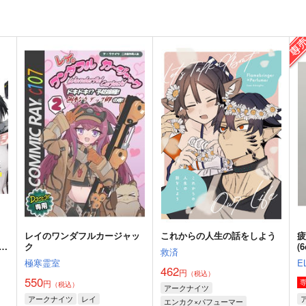
レイのワンダフルカージャッ
これからの人生の話をしよう
き枕
ク
(
救済
極寒霊室
E
462
円
（税込）
550
円
（税込）
アークナイツ
アークナイツ
レイ
エンカク×パフューマー