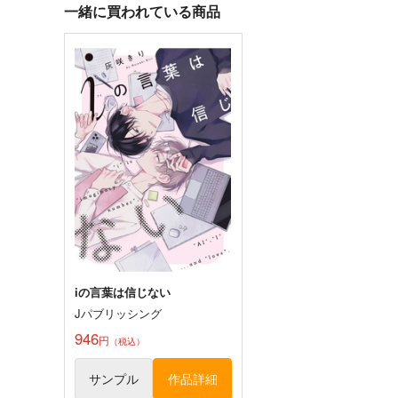
一緒に買われている商品
サンプル
カート
サンプル
カー
けももももものみみ
べびきた！
2106番地
スルメロケット
787
110
円
円
（税込）
（税込）
鬼太郎
サンプル
作品詳細
サンプル
作品詳細
iの言葉は信じない
Jパブリッシング
魔王ケルシー兎アクキー(6ｃ
テレジア＆EW兎アクキー(6
946
ｍ)
ｍ)
円
（税込）
ELEMENTS FANTASY
ELEMENTS FANTASY
サンプル
作品詳細
944
944
円
円
専売
専売
（税込）
（税込）