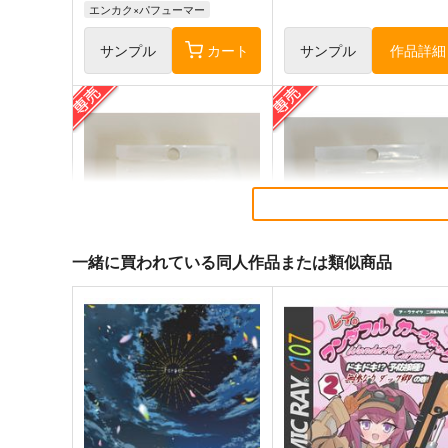
エンカク×パフューマー
サンプル
カート
サンプル
作品詳細
一緒に買われている同人作品または類似商品
ユー兎アクキー(6cm)
ニェン兎アクキー(6cm)
ELEMENTS FANTASY
ELEMENTS FANTASY
944
944
円
円
専売
専売
（税込）
（税込）