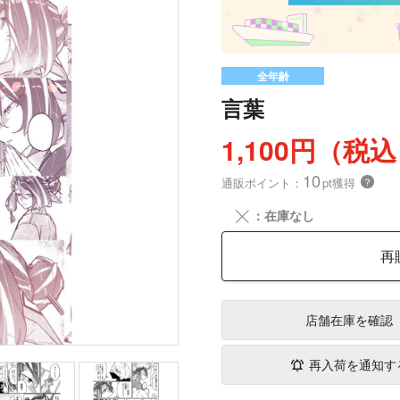
全年齢
言葉
1,100円（税
10
通販ポイント：
pt獲得
？
╳
：在庫なし
再
店舗在庫
を確認
再入荷を通知す