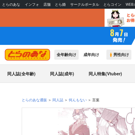
とらのあな
インフォ
店舗
とら婚
サークルポータル
とらコイン
WE
全年齢向け
成年向け
男性向け
同人誌(全年齢)
同人誌(成年)
同人特集(Vtuber)
とらのあな通販
同人誌
何んもない
言葉