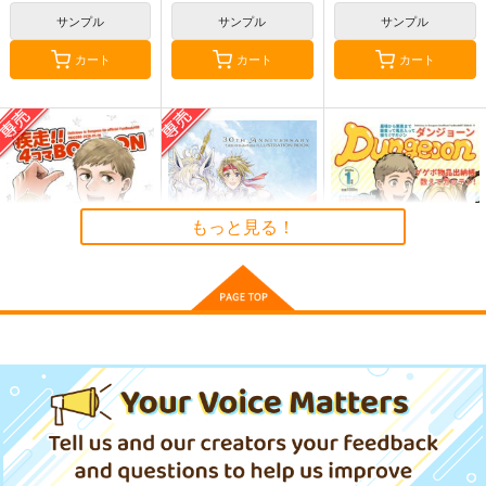
カブルー
オールキャラ
サンプル
サンプル
サンプル
カート
カート
カート
「クソデカ感情」のひ
ニキチッチさんのほん
”Forger”
みつ
２
コウドコロ
ウラシマモト
ろび～な go round
944
円
（税込）
550
1,100
円
円
（税込）
（税込）
ロイド×ヨル
もっと見る！
ドブルイニャ・ニキチッ
チ
サンプル
サンプル
サンプル
作品詳細
作品詳細
作品詳細
疾走！！4コマ
30TH ANNIVERSARY
Dungeoon
BOOOON
TALES OF PHANTA
おきこぼ
SIA ILLUSTRATION
おきこぼ
KUROMAME
BOOK
1,572
円
（税込）
787
770
円
円
専売
専売
（税込）
（税込）
ダンジョン飯
オールキ
ダンジョン飯
テイルズシリーズ
オールキャラ
ャラ
クレス×ミント