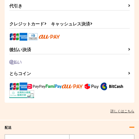
オールキャラ
代引き
Rice 2
宇宙戦艦ヤマト2205
draft10
サンプル
サンプル
サンプル
妄想篇
夜明食堂
スタジオdraft
クレジットカード
キャッシュレス決済
富士原屋
カート
カート
カート
787
1,100
円
円
（税込）
（税込）
660
円
（税込）
サンプル
サンプル
サンプル
後払い決済
作品詳細
作品詳細
作品詳細
とらコイン
See You In Hellavers
昭和90年代再録
転光石を全力投球
詳しくはこちら
e
am.d
土砂降りパーカッショ
Lun Lun Roo
ン
648
円
専売
（税込）
配送
1,572
円
専売
（税込）
472
特撮
オールキャラ
円
専売
（税込）
HAZBIN HOTEL