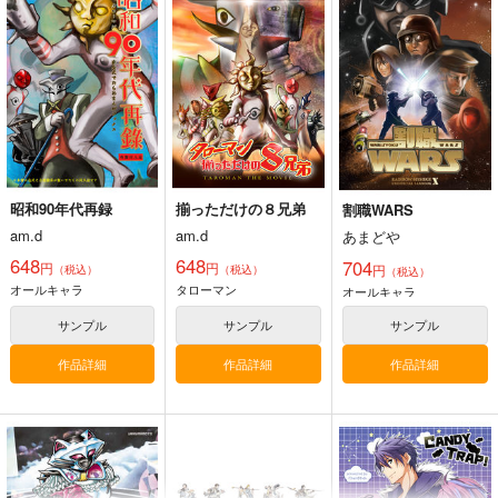
昭和90年代再録
揃っただけの８兄弟
割職WARS
am.d
am.d
あまどや
648
648
704
円
円
円
（税込）
（税込）
（税込）
オールキャラ
タローマン
オールキャラ
サンプル
サンプル
サンプル
作品詳細
作品詳細
作品詳細