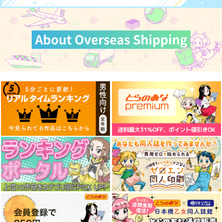
サンプル
サンプル
サンプル
カート
カート
カート
BLADE
電車でD60
PLAN D:飲茶仙補完計
画
Owen
○急電鉄
BEGINNER
787
440
円
円
（税込）
（税込）
787
円
斎藤一
オールキャラ
（税込）
照
サンプル
サンプル
サンプル
作品詳細
作品詳細
作品詳細
JOBSWAP COLLECT
STARDUST
EVA参拾周年お祝い本
ION
苺の缶詰
RAYTREC
きゅうりとおくら
825
472
円
円
（税込）
（税込）
2,530
円
専売
（税込）
原神
オールキャラ
新世紀エヴァンゲリオン
OCTOPATH TRAVELER
オールキャラ
オールキャラ