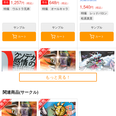
ーロボット レッドバ
1,257
648
円
円
専売
専売
（税込）
（税込）
ロン」
1,540
円
（税込）
特撮
ウルトラ兄弟
特撮
オールキャラ
特撮
レッドバロン
松原真里
サンプル
サンプル
サンプル
カート
カート
カート
もっと見る！
関連商品(サークル)
「クソデカ感情」のひ
揃っただけの８兄弟
ナナーシャ
みつ
am.d
ウラシマモト
ウラシマモト