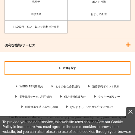
東京放課後サモナーズ
宅配便
ポスト投函
オールキャラ
主４
オールキャラ
店頭受取
おまとめ配送
サンプル
サンプル
サンプル
11,000円（税込）以上で送料当社負担
カート
カート
カート
便利な機能/サービス
店舗を探す
WEBSITE利用規約
とらのあな会員規約
通信販売ポイント規約
電子書籍サービス利用規約
個人情報保護方針
クッキーポリシー
特定商取引法に基づく表示
なりすまし・いたずら注文について
For Overseas customer, now you can ship your purchases by using purchases agent
services “AOCS”! Click {more…} for more information …
more
To provide you the best service, this website uses cookies.See our Cookie
Policy to learn more.You must agree to the use of cookies to browse the
website, but you can also refuse the use of some cookies through your browser