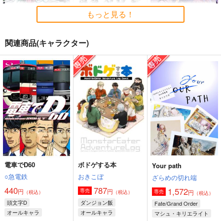
もっと見る！
関連商品(キャラクター)
ナナーシャ
JOBSWAP COLLECT
CANDY TRAP!
ION
ウラシマモト
ChaosMode
きゅうりとおくら
550
715
円
円
（税込）
（税込）
2,530
円
（税込）
オールキャラ
オールキャラ
サンプル
サンプル
サンプル
作品詳細
作品詳細
作品詳細
電車でD60
ボドゲする本
Your path
○急電鉄
おきこぼ
ざらめの切れ端
440
787
1,572
円
円
専売
円
専売
（税込）
（税込）
（税込）
頭文字D
ダンジョン飯
Fate/Grand Order
オールキャラ
オールキャラ
マシュ・キリエライト