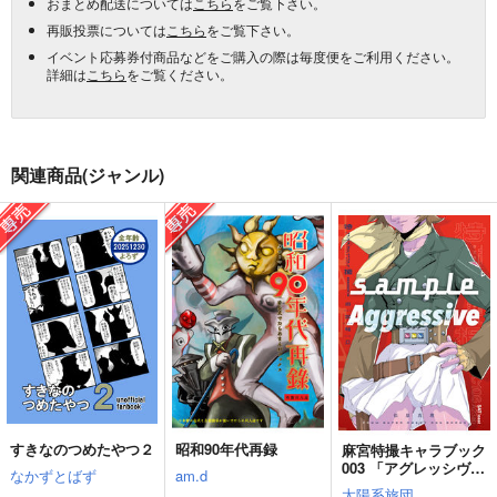
おまとめ配送については
こちら
をご覧下さい。
再販投票については
こちら
をご覧下さい。
イベント応募券付商品などをご購入の際は毎度便をご利用ください。
詳細は
こちら
をご覧ください。
関連商品(ジャンル)
すきなのつめたやつ２
昭和90年代再録
麻宮特撮キャラブック
003 「アグレッシヴ
なかずとばず
am.d
松原真里 from スーパ
太陽系旅団