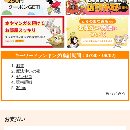
サンプル
サンプル
サンプル
カート
カート
カート
deLIGHTful
Fate/GOMEMO10
SEVEN COLORS
HitenKei
ワダメモ
トラスキー
770
785
660
円
円
円
（税込）
（税込）
（税込）
オールキャラ
キーワードランキング(集計期間：07/30～08/02)
サンプル
サンプル
サンプル
邪道
作品詳細
作品詳細
作品詳細
魔法使いの夜
ゼンゼロ
呪術廻戦
30ms
もっとみる
Hazbin English
割職WARS
好き鯖たちに女装させ
ただけ
Lun Lun Roo
あまどや
チンジャオまぜそば
1,572
704
円
円
（税込）
（税込）
セール中
専売
HAZBIN HOTEL
その他
オールキャラ
お支払い
366
円
オールキャラ
（税込）
Fate/Grand Order