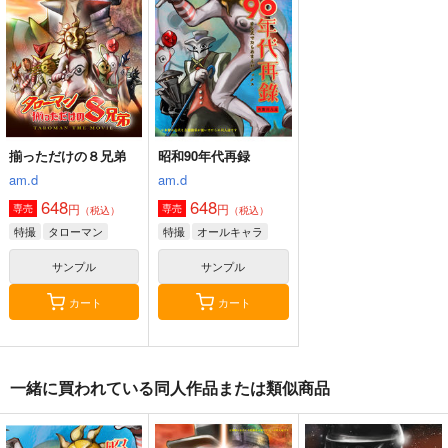
648
550
円
専売
円
セール中
（税込）
（税込）
セール中
特撮
タローマン
特撮
550
円
（税込）
特撮
サンプル
サンプル
サンプル
カート
カート
カート
揃っただけの８兄弟
昭和90年代再録
am.d
am.d
648
648
円
円
専売
専売
（税込）
（税込）
特撮
タローマン
特撮
オールキャラ
サンプル
サンプル
カート
カート
一緒に買われている同人作品または類似商品