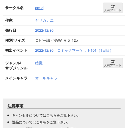
サークル名
am.d
入荷アラート
作家
ヤサカナエ
発行日
2022/12/30
種別/サイズ
コピー誌 - 漫画/ Ａ５ 12p
初出イベント
2022/12/30 コミックマーケット101（1日目）
ジャンル/
特撮
入荷アラート
サブジャンル
メインキャラ
オールキャラ
注意事項
キャンセルについては
こちら
をご覧下さい。
返品については
こちら
をご覧下さい。