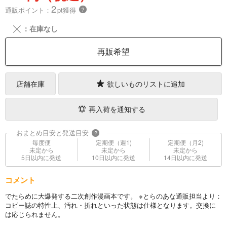
2
通販ポイント：
pt獲得
？
╳
：在庫なし
再販希望
店舗在庫
欲しいものリストに追加
再入荷を通知する
おまとめ目安と発送目安
?
毎度便
定期便（週1)
定期便（月2)
未定から
未定から
未定から
5日以内に発送
10日以内に発送
14日以内に発送
コメント
でたらめに大爆発する二次創作漫画本です。 ※とらのあな通販担当より：
コピー誌の特性上、汚れ・折れといった状態は仕様となります。交換に
は応じられません。