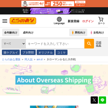
新規登録
ログイン
Language
カート
全年齢向け
成年向け
男性向け
女性向け
詳細
検索
賭ケグルイ
ブタ野郎
オリジナル
コミケ
とらのあな通販
同人誌
am.d
タローマンかるた大作戦