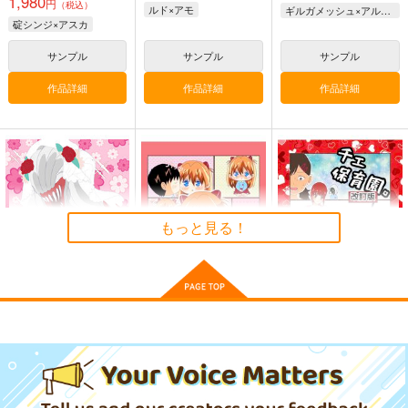
1,980
展 16 大阪展 前売り券
円
産経新聞社
（税込）
産経新聞社
ルド×アモ
ギルガメッシュ×アルトリア
関
碇シンジ×アスカ
1,300
1,300
円
円
2,178
（税込）
（税込）
円
専売
（税込）
オリジナル
サンプル
サンプル
サンプル
オリジナル
オリジナル
作品詳細
作品詳細
作品詳細
サンプル
サンプル
サンプル
カート
カート
カート
ルドアモ
トクセツ
770
円
専売
（税込）
もっと見る！
その他
ルド×アモ
サンプル
カート
乙骨さんはスパダリだ
シン・ちびアスカちゃ
チェ保育園改訂版
けどリカちゃんしか抱
ん！！
トクセツ
かない妄想
トクセツ
トクセツ
660
円
（税込）
472
880
円
円
（税込）
（税込）
デンジ×マキマ