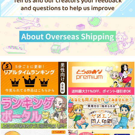
乙骨憂太×祈本里香
碇シンジ×アスカ
サンプル
サンプル
サンプル
作品詳細
作品詳細
作品詳細
私もデンジくんの事、
ぐだ君のモテログ
ぼくの好きをまとめた
大好きだよ
本OL総集編
PONZOOM
トクセツ
どうしま書房
1,320
円
（税込）
605
2,357
円
円
（税込）
（税込）
デンジ×マキマ