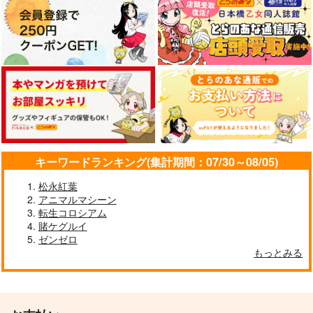
サンプル
サンプル
サンプル
作品詳細
作品詳細
作品詳細
キーワードランキング(集計期間：07/30～08/05)
松永紅葉
アニマルマシーン
転生コロシアム
賭ケグルイ
【40原展】ミニ色紙
グレートホールの住人
SKETCH #09 Iridesce
ゼンゼロ
たち
nt
ツクルノモリ
もっとみる
御蔵
TNK
550
円
（税込）
1,887
1,320
円
円
（税込）
（税込）
サンプル
サンプル
サンプル