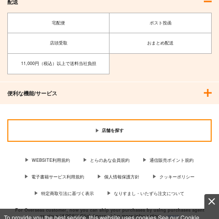
配送
宅配便
ポスト投函
店頭受取
おまとめ配送
11,000円（税込）以上で送料当社負担
便利な機能/サービス
僕街非日常総集編
店舗を探す
脳髄魔術
787
円
（税込）
WEBSITE利用規約
とらのあな会員規約
通信販売ポイント規約
サンプル
電子書籍サービス利用規約
個人情報保護方針
クッキーポリシー
作品詳細
特定商取引法に基づく表示
なりすまし・いたずら注文について
For Overseas customer, now you can ship your purchases by using purchases agent
services “AOCS”! Click {more…} for more information …
more
To provide you the best service, this website uses cookies.See our Cookie