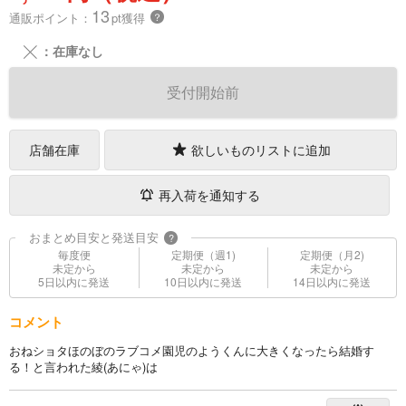
13
通販ポイント：
pt獲得
？
╳
：在庫なし
受付開始前
店舗在庫
欲しいものリストに追加
再入荷を通知する
おまとめ目安と発送目安
?
毎度便
定期便（週1)
定期便（月2)
未定から
未定から
未定から
5日以内に発送
10日以内に発送
14日以内に発送
コメント
おねショタほのぼのラブコメ園児のようくんに大きくなったら結婚す
る！と言われた綾(あにゃ)は