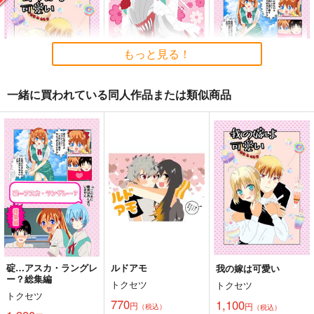
神座万象・第十四機
2
【サークル：アニマル
C-ARTS
アニマルマシーン
関
マシーン】
1,430
2,750
円
円
専売
2,178
（税込）
（税込）
円
専売
（税込）
オリジナル
オリジナル
もっと見る！
オリジナル
サンプル
サンプル
サンプル
一緒に買われている同人作品または類似商品
カート
カート
カート
我の嫁は可愛い
乙骨さんはスパダリだ
碇…アスカ・ラングレ
けどリカちゃんしか抱
ー？総集編
トクセツ
かない妄想
トクセツ
トクセツ
1,100
円
専売
（税込）
472
1,980
円
円
（税込）
（税込）
Fate
呪術廻戦
新世紀エヴァンゲリオン
ギルガメッシュ×アルトリア
乙骨憂太×祈本里香
碇シンジ×アスカ
サンプル
サンプル
サンプル
カート
カート
カート
碇…アスカ・ラングレ
ルドアモ
我の嫁は可愛い
ー？総集編
トクセツ
トクセツ
黒白のアヴェスター 1
藤ちょこ「星の記憶と
森倉円「名前のない
トクセツ
巡り合う」絵師100人
770
星」絵師100人
1,100
円
円
神座万象・第十四機
（税込）
（税込）
展 16 大阪展 前売り券