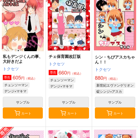
ンツ見せてもらいたい
んつを見せてくる本13
神座万象・第十四機
本14
アニマルマシーン
嘘つき屋
関
787
662
円
円
3,144
（税込）
（税込）
円
専売
（税込）
オリジナル
オリジナル
オリジナル
サンプル
サンプル
サンプル
カート
カート
カート
私もデンジくんの事、
チェ保育園改訂版
シン・ちびアスカちゃ
大好きだよ
ん！！
トクセツ
トクセツ
トクセツ
660
円
専売
（税込）
605
880
円
専売
円
（税込）
（税込）
チェンソーマン
チェンソーマン
新世紀エヴァンゲリオン
デンジ×マキマ
デンジ×マキマ
碇シンジ×アスカ
サンプル
サンプル
サンプル
カート
カート
カート
黒白のアヴェスター 2
まぐ太ノート16冊
≪C108作品セット
目 The Bunny's Tail
≫B2タペストリー