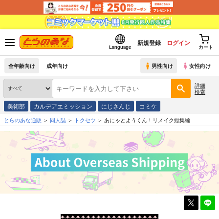
新規登録
ログイン
Language
カート
全年齢向け
成年向け
男性向け
女性向け
詳細
検索
美術部
カルデアエミッション
にじさんじ
コミケ
とらのあな通販
同人誌
トクセツ
あにゃとようくん！リメイク総集編