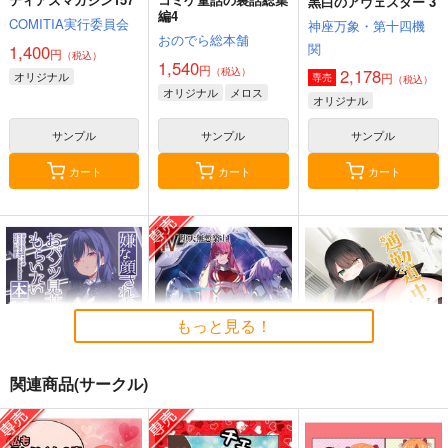
黒白のアヴェスター 3
編4
COMITIA実行委員会
神座万象・第十四機
おのでら総本舗
関
1,400
円
（税込）
1,540
円
（税込）
2,178
オリジナル
円
専売
（税込）
オリジナル
メロス
オリジナル
サンプル
サンプル
サンプル
カート
カート
カート
もっと見る！
関連商品(サークル)
嫌な顔されながらおパ
黒白のアヴェスター 4
通勤道中であの娘がぱ