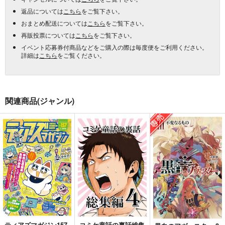
返品については
こちら
をご覧下さい。
おまとめ配送については
こちら
をご覧下さい。
再販投票については
こちら
をご覧下さい。
イベント応募券付商品などをご購入の際は毎度便をご利用ください。
詳細は
こちら
をご覧ください。
関連商品(ジャンル)
ティアズマガジン157
コミケ童話の裏話総集