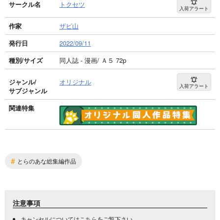
サークル名
トクセツ
入荷アラート
作家
ザビ山
発行日
2022/09/11
種別/サイズ
同人誌 - 漫画/ Ａ５ 72p
ジャンル/
オリジナル
入荷アラート
サブジャンル
関連特集
#
とらのあな総集編作品
注意事項
キャンセルについては
こちら
をご覧下さい。