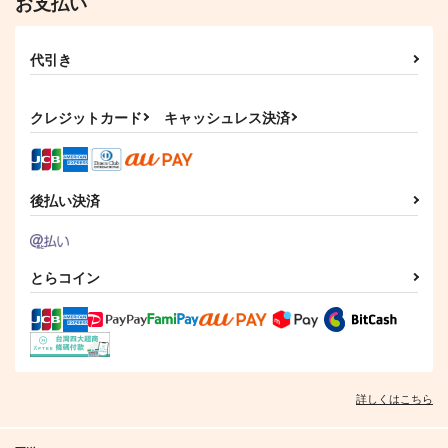
お支払い
作品詳細
作品詳細
作品詳細
代引き
クレジットカード
キャッシュレス決済
後払い決済
とらコイン
お兄ちゃんはおしま
お兄ちゃんはおしま
婚活したら地獄だった
い!(25)(26)(27)
い！(28)(29)(30)
件 総集編
GRINP
GRINP
ポッポ焼き屋
1,320
1,320
2,178
円
円
円
（税込）
（税込）
（税込）
緒山まひろ
緒山まひろ
詳しくはこちら
サンプル
サンプル
サンプル
作品詳細
作品詳細
作品詳細