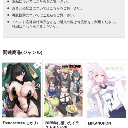
返品については
こちら
をご覧下さい。
おまとめ配送については
こちら
をご覧下さい。
再販投票については
こちら
をご覧下さい。
イベント応募券付商品などをご購入の際は毎度便をご利用ください。
詳細は
こちら
をご覧ください。
関連商品(ジャンル)
Trendsetters(モカリ)
2025年に描いたイラ
MIKANOHON
ストまとめ本