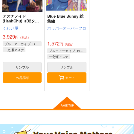
くわい屋
くわい屋
くわい屋
作品詳細
作品詳細
作品詳細
1,572
1,572
3,929
円
円
円
（税込）
（税込）
（税込）
アスナメイド
Blue Blue Bunny 総
ブルーアーカイブ -Blue Archive-
ブルーアーカイブ -Blue Archive-
ブルーアーカイブ -Blue Archive-
(HanhChu)_sB2タペ
集編
桐生キキョウ
浦和ハナコ
ストリー
くわい屋
ホッパーオーバーフロ
サンプル
サンプル
サンプル
ー
3,929
円
（税込）
1,572
作品詳細
作品詳細
作品詳細
ブルーアーカイブ -Blue Archive-
円
（税込）
一之瀬アスナ
ブルーアーカイブ -Blue Archive-
一之瀬アスナ
室笠アカネ
サンプル
サンプル
作品詳細
カート
アスナメイド
ブルーアーカイブ-水
(HanhChu)_sB2タペ
羽ミモ
ストリー
リ-160CMX50CM抱き