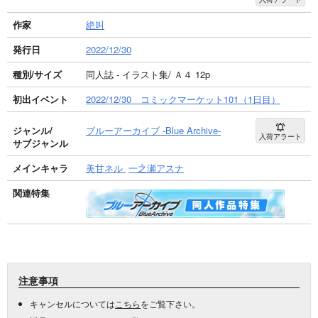
作家
絶叫
発行日
2022/12/30
種別/サイズ
同人誌 - イラスト集/ Ａ４ 12p
初出イベント
2022/12/30 コミックマーケット101（1日目）
ジャンル/
ブルーアーカイブ -Blue Archive-
入荷アラート
サブジャンル
メインキャラ
美甘ネル
一之瀬アスナ
関連特集
注意事項
キャンセルについては
こちら
をご覧下さい。