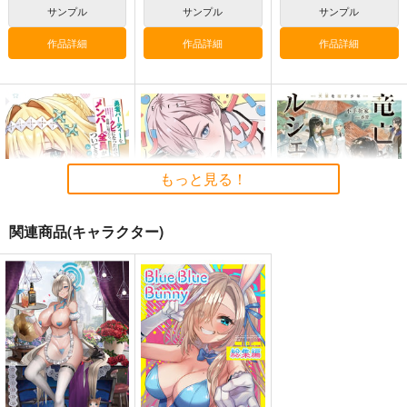
サンプル
サンプル
サンプル
1,572
1,572
2,200
円
円
専売
円
（税込）
（税込）
（税込）
作品詳細
作品詳細
作品詳細
ブルーアーカイブ -Blue Archive-
ブルーアーカイブ -Blue Archive-
ブルーアーカイブ -Blue Archive-
小鳥遊ホシノ
生塩ノア
竜華キサキ
サンプル
サンプル
サンプル
作品詳細
作品詳細
作品詳細
もっと見る！
関連商品(キャラクター)
勇者パーティーをクビ
ハツコイ・リプライズ
竜亡き星のルシェ・ネ
になったので故郷に帰
ル 天稟を宿す少年
ジーオーティー
ったら、メンバー全員
KADOKAWA
一迅社
がついてきたんだが 2
880
円
（税込）
924
1,430
円
円
（税込）
（税込）
[2608]C103キキョウ
[2608]浦和ハナコB2タ
横：アスナのカジノ
B2タペストリー
ペストリー
サンプル
サンプル
サンプル
(HanhChu)_sB2タペ
ストリー