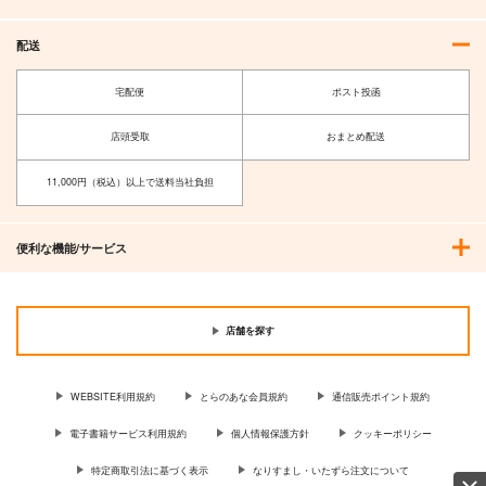
配送
宅配便
ポスト投函
店頭受取
おまとめ配送
11,000円（税込）以上で送料当社負担
便利な機能/サービス
店舗を探す
WEBSITE利用規約
とらのあな会員規約
通信販売ポイント規約
電子書籍サービス利用規約
個人情報保護方針
クッキーポリシー
特定商取引法に基づく表示
なりすまし・いたずら注文について