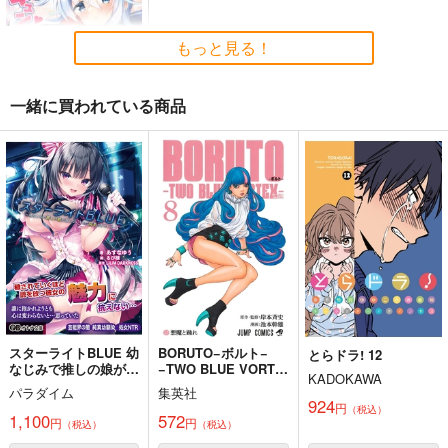
Ｏ山出版
660
1,500
円
専売
円
（税込）
（税込）
440
円
（税込）
もっと見る！
ブルーアーカイブ -Blue Archive-
ブルーアーカイブ -Blue Archive-
ウマ娘 プリティーダービー
小鳥遊ホシノ
久田イズナ
一緒に買われている商品
サンプル
サンプル
サンプル
カート
カート
カート
ひびキュン
八卦電影城
770
円
（税込）
響
サンプル
作品詳細
スターライトBLUE 幼
BORUTO−ボルト−
とらドラ! 12
なじみで推しの娘が知
−TWO BLUE VORTE
KADOKAWA
らないうちに開発され
X− 8
パラダイム
集英社
ていた
924
[2608]小鳥遊ホシ
[2608]ノアの夜(蘭
[2608]竜華キサキ
円
（税込）
1,100
572
ノ アクスタ
華)_sB2タペストリー
(Thore)ロングタペス
円
円
（税込）
（税込）
トリー
くわい屋
くわい屋
くわい屋