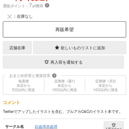
7
通販ポイント：
pt獲得
？
╳
：在庫なし
再販希望
店舗在庫
欲しいものリストに追加
再入荷を通知する
おまとめ目安と発送目安
?
毎度便
定期便（週1)
定期便（月2)
未定から
未定から
未定から
5日以内に発送
10日以内に発送
14日以内に発送
コメント
Twitterでアップしたイラストを含む、ブルアカC&Cのイラスト本です。
サークル名
白血球赤血球
入荷アラート