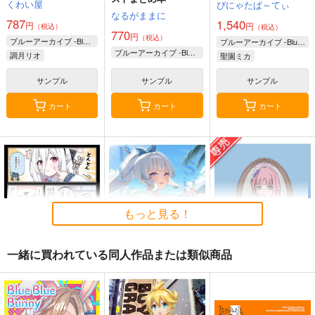
くわい屋
ぴにゃたぱ～てぃ
なるがままに
787
1,540
円
円
（税込）
（税込）
770
円
（税込）
ブルーアーカイブ -Blue Archive-
ブルーアーカイブ -Blue Archive-
ブルーアーカイブ -Blue Archive-
調月リオ
聖園ミカ
サンプル
サンプル
サンプル
カート
カート
カート
もっと見る！
一緒に買われている同人作品または類似商品
ユウカとケイに恋は難
PURE SHARER (蘭
晩花
しい
華)
PENNY LANE