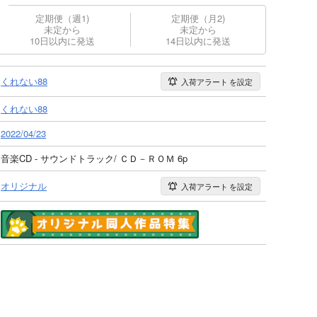
定期便（週1)
定期便（月2)
未定から
未定から
10日以内に発送
14日以内に発送
くれない88
入荷アラート
を設定
くれない88
2022/04/23
音楽CD - サウンドトラック/ ＣＤ－ＲＯＭ 6p
オリジナル
入荷アラート
を設定