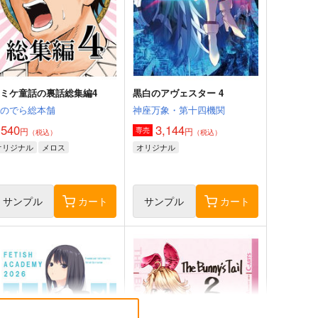
ミケ童話の裏話総集編4
黒白のアヴェスター 4
おのでら総本舗
神座万象・第十四機関
,540
3,144
円
円
専売
（税込）
（税込）
オリジナル
メロス
オリジナル
サンプル
カート
サンプル
カート