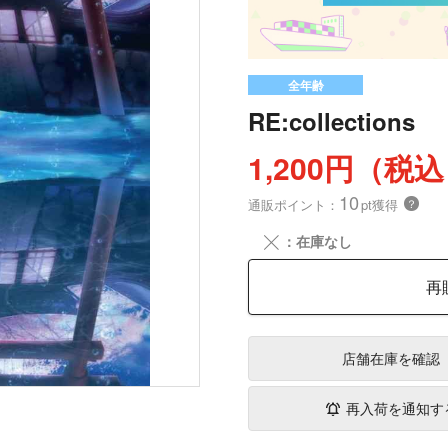
全年齢
RE:collections
1,200円（税
10
通販ポイント：
pt獲得
？
╳
：在庫なし
再
店舗在庫
を確認
再入荷を通知す