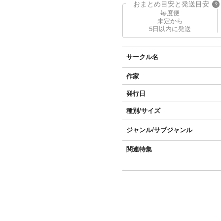
おまとめ目安と発送目安
?
毎度便
未定から
5日以内に発送
サークル名
作家
発行日
種別/サイズ
ジャンル/
サブジャンル
関連特集