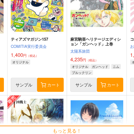
ティアズマガジン157
麻宮騎亜ヘリテージエディシ
コ
ョン「ガンヘッド」上巻
COMITIA実行委員会
太陽系旅団
1,400
1
円
（税込）
4,235
円
（税込）
オリジナル
オリジナル
ガンヘッド
ニム
ブルックリン
ト
サンプル
カート
サンプル
カート
もっと見る！