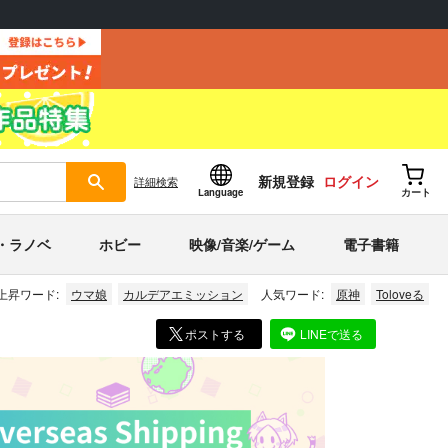
新規登録
ログイン
詳細
検索
Language
カート
・ラノベ
ホビー
映像/音楽/ゲーム
電子書籍
上昇ワード:
ウマ娘
カルデアエミッション
人気ワード:
原神
Toloveる
ポストする
LINEで送る