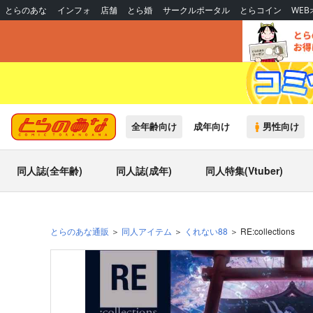
とらのあな
インフォ
店舗
とら婚
サークルポータル
とらコイン
WE
全年齢向け
成年向け
男性向け
同人誌(全年齢)
同人誌(成年)
同人特集(Vtuber)
とらのあな通販
同人アイテム
くれない88
RE:collections