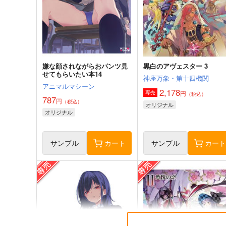
嫌な顔されながらおパンツ見
黒白のアヴェスター 3
せてもらいたい本14
神座万象・第十四機関
アニマルマシーン
2,178
円
専売
（税込）
787
円
（税込）
オリジナル
オリジナル
サンプル
カート
サンプル
カー