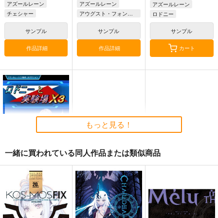
アズールレーン
アズールレーン
アズールレーン
チェシャー
アウグスト・フォン・パーセヴァル
ロドニー
ピュリファイアー
サンプル
サンプル
サンプル
作品詳細
作品詳細
カート
もっと見る！
一緒に買われている同人作品または類似商品
【アズールレーン二次
創作ACT】ロドニーと
実験場X3
秋雨零式工房
1,320
円
（税込）