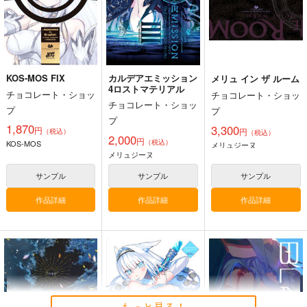
アズールレーン
ロドニー
指揮官
ピュリファイアー
サンプル
カート
KOS-MOS FIX
カルデアエミッション
メリュ イン ザ ルーム
4ロストマテリアル
チョコレート・ショッ
チョコレート・ショッ
チョコレート・ショッ
プ
プ
プ
1,870
3,300
円
円
（税込）
（税込）
2,000
円
（税込）
KOS-MOS
メリュジーヌ
メリュジーヌ
サンプル
サンプル
サンプル
作品詳細
作品詳細
作品詳細
もっと見る！