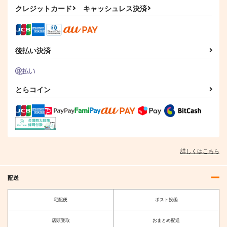
クレジットカード
キャッシュレス決済
ゼンレスゾーンゼロス
原神ステッカー（傀
原神ステッカー（少
テッカー（アキラ・雲
儡・サンドローネ）
女・コロンビーナ）
嶽山衣装）
G.G.W
G.G.W
G.G.W
330
330
330
円
円
円
（税込）
（税込）
後払い決済
（税込）
アキラ
サンドローネ
コロンビーナ
サンプル
サンプル
サンプル
とらコイン
作品詳細
作品詳細
作品詳細
詳しくはこちら
配送
宅配便
ポスト投函
店頭受取
おまとめ配送
原神ステッカー（フリ
それぞれの人生