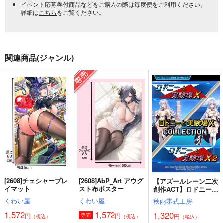
イベント応募券付商品などをご購入の際は毎度便をご利用ください。
詳細は
こちら
をご覧ください。
関連商品(ジャンル)
[2608]チェシャープレ
[2608]AbP_Art アウグ
【アズールレーン二次
イマット
スト布ポスター
創作ACT】ロドニーと
実験場X
くわい屋
くわい屋
秋雨零式工房
COLLECTION
1,572
1,572
1,320
円
円
専売
円
（税込）
（税込）
（税込）