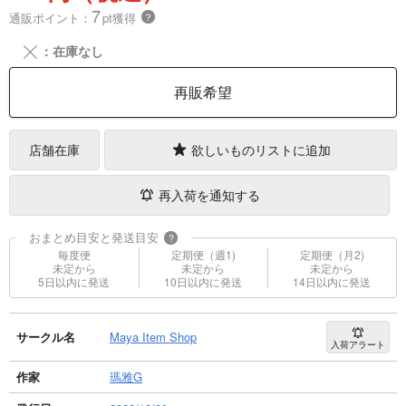
7
通販ポイント：
pt獲得
？
╳
：在庫なし
再販希望
店舗在庫
欲しいものリストに追加
再入荷を通知する
おまとめ目安と発送目安
?
毎度便
定期便（週1)
定期便（月2)
未定から
未定から
未定から
5日以内に発送
10日以内に発送
14日以内に発送
サークル名
Maya Item Shop
入荷アラート
作家
瑪雅G