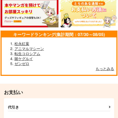
ゼンレスゾーンゼロス
ゼンレスゾーンゼロス
ゼンレスゾーンゼロス
テッカー（ライト）
テッカー（エレン・ジ
テッカー（リン・雲嶽
ョー）
山衣装）
G.G.W
G.G.W
G.G.W
330
330
330
円
円
円
（税込）
（税込）
（税込）
キーワードランキング(集計期間：07/30～08/05)
ライト
エレン・ジョー
リン
松永紅葉
サンプル
サンプル
サンプル
アニマルマシーン
転生コロシアム
作品詳細
作品詳細
作品詳細
賭ケグルイ
ゼンゼロ
もっとみる
お支払い
代引き