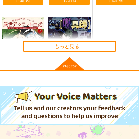
宇宙戦艦ヤマト2205
Rice 2
原神アクリルスタンド
妄想篇
（フリンズ）
夜明食堂
富士原屋
G.G.W
もっと見る！
787
円
（税込）
660
935
円
円
（税込）
（税込）
フリンズ
サンプル
サンプル
サンプル
作品詳細
作品詳細
作品詳細
魔導細工師ノーミィの
Sランクパーティから
異世界クラフト生
解雇された〈呪具
活 前世知識とチート
師〉 『呪いのアイテ
KADOKAWA
講談社
なアイテムで、魔王城
ム』しか作れません
をどんどん快適にしま
が、その性能はアーテ
858
792
円
円
（税込）
（税込）
す! 2
ィファクト級な
り……! 14
サンプル
サンプル
作品詳細
作品詳細