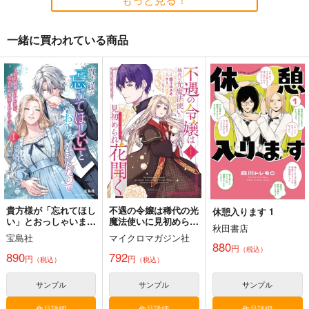
一緒に買われている商品
”Forger”
ニキチッチさんのほん
BLADE
２
コウドコロ
Owen
ろび～な go round
944
787
円
円
（税込）
（税込）
1,100
円
（税込）
斎藤一
ロイド×ヨル
ドブルイニャ・ニキチッ
チ
サンプル
サンプル
サンプル
作品詳細
作品詳細
作品詳細
貴方様が「忘れてほし
不遇の令嬢は稀代の光
休憩入ります 1
い」とおっしゃいまし
魔法使いに見初められ
秋田書店
たので 婚約破棄され
花開く 咲き誇る純愛
宝島社
マイクロマガジン社
た私が、従者から溺愛
の花 1
880
円
（税込）
されるなんて 1
890
792
円
円
（税込）
（税込）
サンプル
サンプル
サンプル
作品詳細
作品詳細
作品詳細