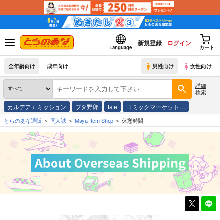
新規登録
ログイン
Language
カート
全年齢向け
成年向け
男性向け
女性向け
詳細
検索
カルデアエミッション
ブタ野郎
fate
コミックマーケット…
とらのあな通販
同人誌
Maya Item Shop
休憩時間