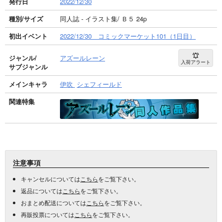
発行日
2022/12/30
種別/サイズ
同人誌 - イラスト集/ Ｂ５ 24p
初出イベント
2022/12/30 コミックマーケット101（1日目）
ジャンル/
アズールレーン
入荷アラート
サブジャンル
メインキャラ
伊吹
シェフィールド
関連特集
注意事項
キャンセルについては
こちら
をご覧下さい。
返品については
こちら
をご覧下さい。
おまとめ配送については
こちら
をご覧下さい。
再販投票については
こちら
をご覧下さい。