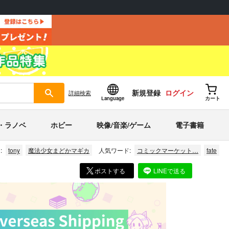
新規登録
ログイン
詳細
検索
Language
カート
・ラノベ
ホビー
映像/音楽/ゲーム
電子書籍
:
tony
魔法少女まどかマギカ
人気ワード:
コミックマーケット…
fate
ポストする
LINEで送る