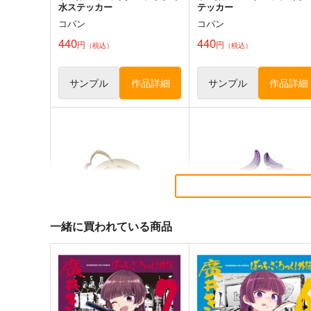
水ステッカー
テッカー
コパン
コパン
440
440
円
円
（税込）
（税込）
サンプル
作品詳細
サンプル
作品詳細
Re:ゼロから始める異世界生
Re:ゼロから始める異世界生
活 ラム防水ステッカー
活 レム2防水ステッカー
コパン
コパン
一緒に買われている商品
440
440
円
円
（税込）
（税込）
Re:ゼロから始める異世界生活
Re:ゼロから始める異世界生活
ラム
レム
サンプル
カート
サンプル
カー
サイレントウィッチモニカ防
FGOエリザベート(ハロウィ