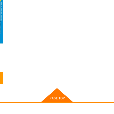
ステッカー
ャ
コパン
コパン
440
円
（税込）
440
4
円
（税込）
河上彦斎
姫
ト
サンプル
作品詳細
サンプル
作品詳細
件
転生したらスライムだった件
転生したらスライムだった件
シュナ2防水ステッカー
シュナ防水ステッカー
コパン
コパン
440
440
4
円
円
（税込）
（税込）
転生したらスライムだった件
転生したらスライムだった件
シュナ
シュナ