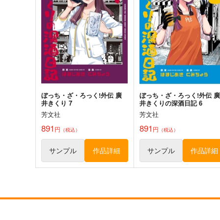
水ステッカー
ン)防水ステッカー
コパン
コパン
440
440
円
円
（税込）
（税込）
モニカ
エリザベート
サンプル
作品詳細
サンプル
作品詳細
ぼっち・ざ・ろっく!外伝 廣
ぼっち・ざ・ろっく!外伝 廣
井きくり 7
井きくりの深酒日記 6
芳文社
芳文社
891
891
円
円
（税込）
（税込）
転生したらスライムだった件
転生したらスライムだった
サンプル
作品詳細
サンプル
作品詳細
ラミリス防水ステッカー
シオン防水ステッカー
コパン
コパン
440
440
円
円
（税込）
（税込）
転生したらスライムだった件
転生したらスライムだった件
ラミリス
シオン