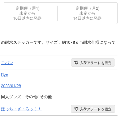
定期便（週1)
定期便（月2)
未定から
未定から
10日以内に発送
14日以内に発送
 の耐水ステッカーです。サイズ：約10×8ｃｍ耐水仕様になって
コパン
入荷アラート
を設定
Ryo
2023/01/28
同人グッズ - その他/ その他
ぼっち・ざ・ろっく！
入荷アラート
を設定