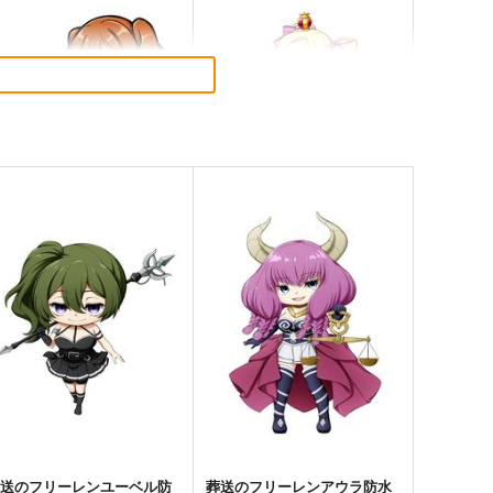
送のフリーレン カンネ防水
Re:ゼロから始める異世界生
ステッカー
活 ベアトリス防水ステッカー
コパン
コパン
40
440
円
円
（税込）
（税込）
葬送のフリーレン
カンネ
Re:ゼロから始める異世界生活
ベアトリス
サンプル
カート
サンプル
カート
葬送のフリーレンユーベル防
葬送のフリーレンアウラ防水