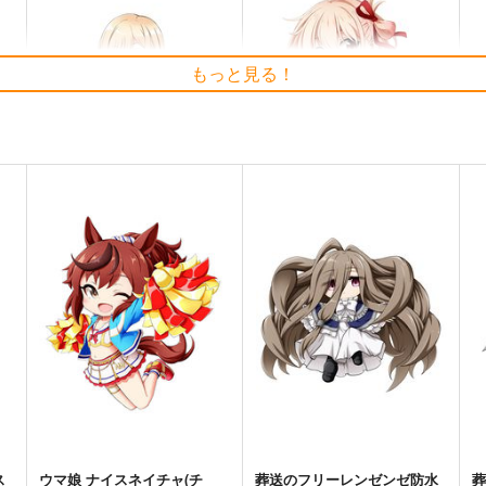
もっと見る！
防
その着せ替え人形は恋をす
リコリス・リコイル 錦木千
葬
る 喜多川海夢 防水ステッカ
束 防水ステッカー
ー
コパン
コパン
440
440
4
円
円
（税込）
（税込）
その着せ替え人形は恋をする
リコリス・リコイル
錦木千束
喜多川海夢
ト
サンプル
カート
サンプル
カート
ス
ウマ娘 ナイスネイチャ(チ
葬送のフリーレンゼンゼ防水