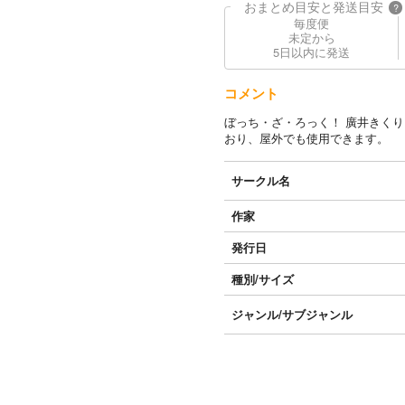
おまとめ目安と発送目安
?
毎度便
未定から
5日以内に発送
コメント
ぼっち・ざ・ろっく！ 廣井きくり
おり、屋外でも使用できます。
サークル名
作家
発行日
種別/サイズ
ジャンル/
サブジャンル