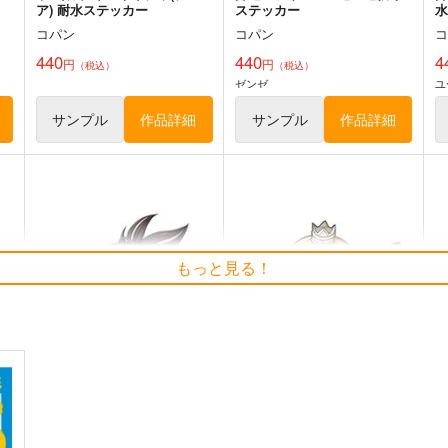
ア) 耐水ステッカー
ステッカー
コパン
コパン
440
440
4
円
円
（税込）
（税込）
ゼンゼ
ユ
サンプル
作品詳細
サンプル
作品詳細
もっと見る！
Re:ゼロから始める異世界生
Re:ゼロから始める異世界生
葬
活 レム防水ステッカー
活 エミリア防水ステッカー
コパン
コパン
440
440
4
円
円
（税込）
（税込）
Re:ゼロから始める異世界生活
Re:ゼロから始める異世界生活
レム
エミリア
ト
サンプル
カート
サンプル
カート
FGO河上彦斎防水ステッカー
姫様拷問の時間です 姫 防水
姫