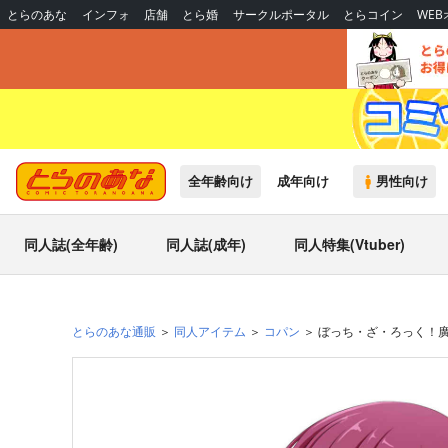
とらのあな
インフォ
店舗
とら婚
サークルポータル
とらコイン
WE
全年齢向け
成年向け
男性向け
同人誌(全年齢)
同人誌(成年)
同人特集(Vtuber)
とらのあな通販
同人アイテム
コパン
ぼっち・ざ・ろっく！