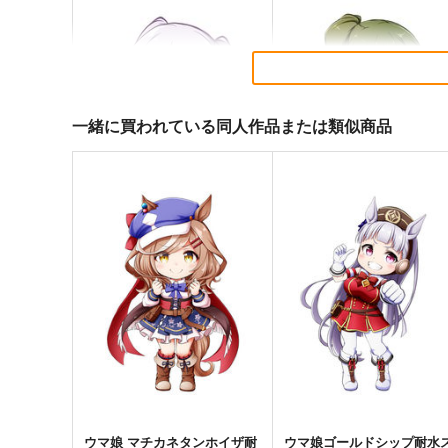
一緒に買われている同人作品または類似商品
葬送のフリーレンゆるフリー
葬送のフリーレンユーベル2
レン防水ステッカー
水ステッカー
コパン
コパン
440
440
円
円
（税込）
（税込）
葬送のフリーレン
フリーレン
葬送のフリーレン
ユーベル
サンプル
カート
サンプル
カー
ウマ娘 マチカネタンホイザ耐
ウマ娘ゴールドシップ耐水