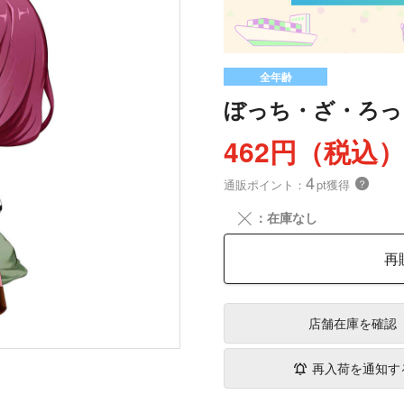
全年齢
ぼっち・ざ・ろっ
462円（税込
4
通販ポイント：
pt獲得
？
╳
：在庫なし
再
店舗在庫
を確認
再入荷を通知す