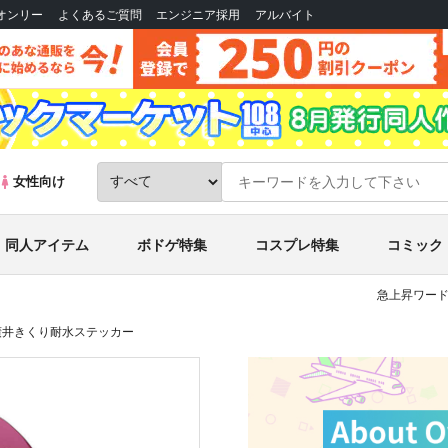
Bオンリー
よくあるご質問
エンジニア採用
アルバイト
女性向け
同人アイテム
ボドゲ特集
コスプレ特集
コミック
急上昇ワード
廣井きくり耐水ステッカー