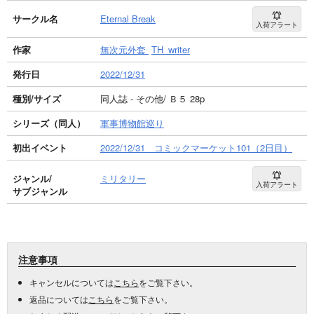
サークル名
Eternal Break
入荷アラート
作家
無次元外套
TH_writer
発行日
2022/12/31
種別/サイズ
同人誌 - その他/ Ｂ５ 28p
シリーズ（同人）
軍事博物館巡り
初出イベント
2022/12/31 コミックマーケット101（2日目）
ジャンル/
ミリタリー
入荷アラート
サブジャンル
注意事項
キャンセルについては
こちら
をご覧下さい。
返品については
こちら
をご覧下さい。