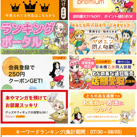
（税込）
オリジナル
菅野直
料理・レシピ
ミリタリー
源田実
塩ビ魂極彩～SDガン
塩ビ魂極彩～SDガン
TAKUNOMIX vol.01
サンプル
サンプル
サンプル
ダムフルカラー編
ダムフルカラー編
アットホーム酒家
Vol.2～
Vol.1～
vinyl chloride
vinyl chloride
カート
カート
カート
2,970
円
（税込）
1,320
1,980
円
円
（税込）
（税込）
アイリス
サンプル
サンプル
サンプル
作品詳細
作品詳細
作品詳細
キーワードランキング(集計期間：07/30～08/05)