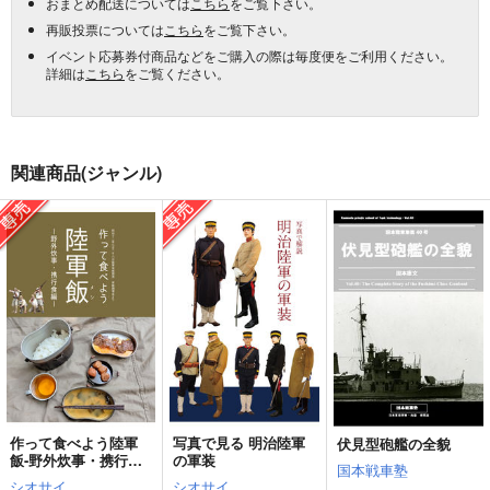
おまとめ配送については
こちら
をご覧下さい。
再販投票については
こちら
をご覧下さい。
イベント応募券付商品などをご購入の際は毎度便をご利用ください。
詳細は
こちら
をご覧ください。
関連商品(ジャンル)
作って食べよう陸軍
写真で見る 明治陸軍
伏見型砲艦の全貌
飯-野外炊事・携行食
の軍装
国本戦車塾
編-
シオサイ。
シオサイ。