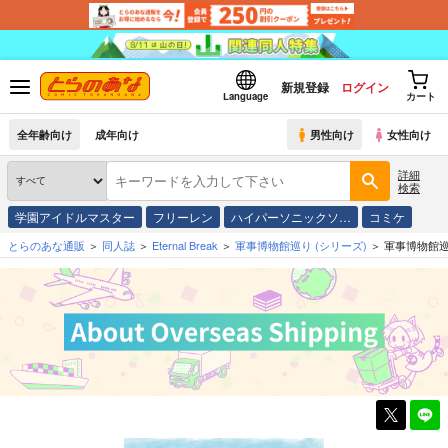
新規登録
ログイン
Language
カート
全年齢向け
成年向け
男性向け
女性向け
詳細
検索
学園アイドルマスター
フリーレン
ハイパーソニックソ…
コミケ
とらのあな通販
同人誌
Eternal Break
軍事博物館巡り
(シリーズ)
軍事博物館巡り