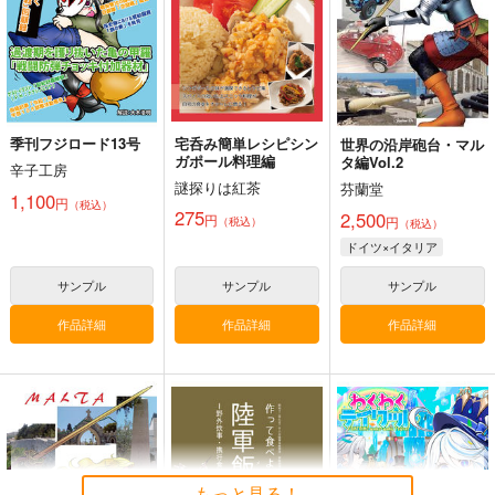
1,320
2,500
円
円
（税込）
（税込）
ミリタリー
ミリタリー
赤城
ドイツ
ミリタリー
加賀
サンプル
サンプル
サンプル
カート
カート
カート
季刊フジロード13号
宅呑み簡単レシピシン
世界の沿岸砲台・マル
ガポール料理編
タ編Vol.2
辛子工房
謎探りは紅茶
芬蘭堂
1,100
円
（税込）
275
2,500
円
円
（税込）
（税込）
ドイツ×イタリア
サンプル
サンプル
サンプル
作品詳細
作品詳細
作品詳細
大型航空母艦建造計
艦船の本 III
徹底詳解 九二式重装
画 増補改訂版
甲車
T.N.T.SHOW
烈風改
国本戦車塾
660
円
もっと見る！
（税込）