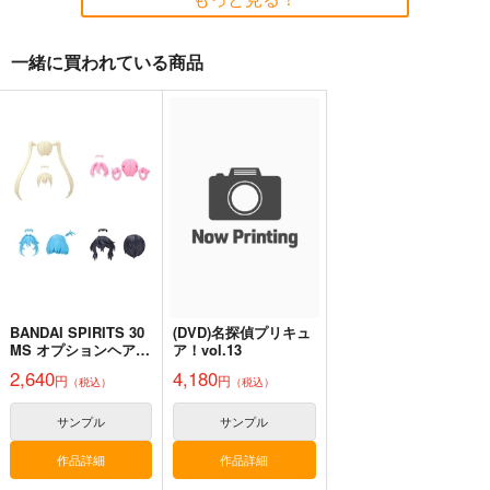
1,999
1,320
円
円
（税込）
（税込）
ミリタリー
ミリタリー
大鳳
ミリタリー
信濃
一緒に買われている商品
サンプル
サンプル
サンプル
世界の沿岸砲台・マル
作って食べよう陸軍
わくわくテイワットフ
カート
カート
カート
タ編Vol.3
飯-野外炊事・携行食
ォンテーヌ編
編-
芬蘭堂
シオサイ。
ゆであすぱら
2,500
1,100
944
円
円
円
（税込）
（税込）
（税込）
ドイツ
フリーナ
サンプル
サンプル
サンプル
作品詳細
作品詳細
作品詳細
BANDAI SPIRITS 30
(DVD)名探偵プリキュ
MS オプションヘアス
ア！vol.13
タイルパーツ
2,640
4,180
円
円
（税込）
（税込）
Vol.13 プラモデル
サンプル
サンプル
復刻 拳銃取扱要綱
艦船の本 II
紫電改343完結編2巻
辛子工房
T.N.T.SHOW
須本壮一
作品詳細
作品詳細
1,650
660
3,080
円
円
専売
円
（税込）
（税込）
（税込）