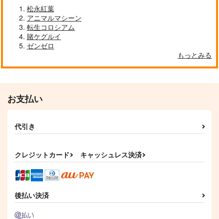
Polyphonix Countdo
松永紅葉
wn vol.02
アニマルマシーン
ADSRecordings
転生コロシアム
賭ケグルイ
1,650
円
（税込）
ゼンゼロ
もっとみる
サンプル
作品詳細
お支払い
代引き
クレジットカード
キャッシュレス決済
後払い決済