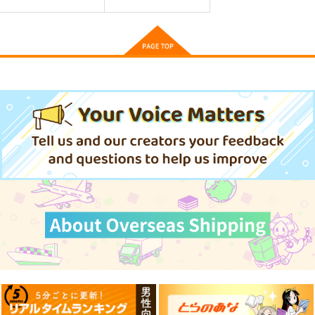
ミリタリー
ミリタリー
オリジナル
菅野直
源田実
サンプル
サンプル
サンプル
ウラシマモト 超
ぽに子の福岡食べある
塩ビ魂Vol.5～ガシャ
級！！近未来編Ｒ
紀行・福岡うどん編
ポン戦士編～
カート
カート
カート
ウラシマモト
なぐもカレー部
vinyl chloride
550
944
1,980
円
円
円
（税込）
（税込）
（税込）
サンプル
サンプル
サンプル
作品詳細
作品詳細
作品詳細
紫電改343完結編1巻
ウォッカと密造酒（サ
試製十糎対戦車砲 研
マゴン）
究原簿 カト砲
須本壮一
pk510
国本戦車塾
3,080
円
（税込）
1,045
1,320
円
円
（税込）