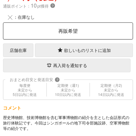
10
通販ポイント：
pt獲得
？
╳
：在庫なし
再販希望
店舗在庫
欲しいものリストに追加
再入荷を通知する
おまとめ目安と発送目安
?
毎度便
定期便（週1)
定期便（月2)
未定から
未定から
未定から
5日以内に発送
10日以内に発送
14日以内に発送
コメント
歴史博物館、技術博物館を含む軍事博物館の紹介を主とした会話形式の
旅行体験記です。今回はシンガポールの地下司令部施設跡、空軍博物館
等の紹介です。