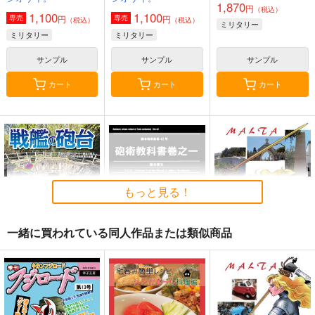
1,870
円
（税込）
1,100
1,100
円
円
専売
専売
（税込）
（税込）
ミリタリー
ミリタリー
ミリタリー
サンプル
サンプル
サンプル
カート
カート
カート
もっと見る！
一緒に買われている同人作品または類似商品
戦艦の砲台 ～海から
砲術教科書巻之一
世界の沿岸砲台・マル
陸へ！レーザー測量で
タ編Vol.3
国本戦車塾
蘇る巨大地下空間・壱
さざなみ壊変
芬蘭堂
岐要塞の全貌
2,200
円
（税込）