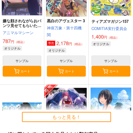
嫌な顔されながらおパ
黒白のアヴェスター 3
ティアズマガジン157
ンツ見せてもらいたい
神座万象・第十四機
COMITIA実行委員会
本14
アニマルマシーン
関
1,400
円
（税込）
787
円
2,178
（税込）
円
専売
オリジナル
（税込）
オリジナル
オリジナル
サンプル
サンプル
サンプル
カート
カート
カート
もっと見る！