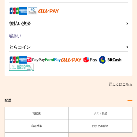
後払い決済
缶バッジブルー天使ち
缶バッジピンク天使ち
フェルシーちゃんハー
ゃん
ゃん
ト型缶バッジ
水蓮亭
水蓮亭
ぽてとちっぷす。
715
715
787
円
円
円
（税込）
（税込）
とらコイン
（税込）
フェルシー・ロロ
サンプル
サンプル
サンプル
作品詳細
作品詳細
作品詳細
詳しくはこちら
配送
宅配便
ポスト投函
店頭受取
おまとめ配送