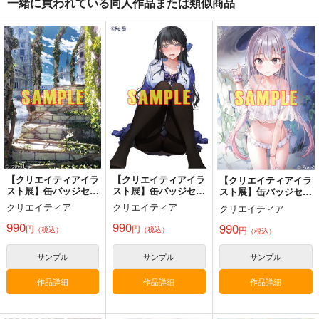
一緒に買われている同人作品または類似商品
夏色しずく
黒白のアヴェスター 4
Fresh＆Smooth
5年目の放課後
神座万象・第十四機
ロイヤルマウンテン
関
899
770
円
円
（税込）
（税込）
3,144
オリジナル
しずく
円
専売
オリジナル
（税込）
青山 澄香
オリジナル
白峰 莉花
サンプル
サンプル
サンプル
メレ・レタナグア
カート
カート
カート
【クリエイティアイラ
【クリエイティアイラ
【クリエイティアイラ
スト展】缶バッジセッ
スト展】缶バッジセッ
スト展】缶バッジセッ
ト わいっしゅ
ト Re岳
ト らんぐ
クリエイティア
クリエイティア
クリエイティア
990
990
990
円
円
円
（税込）
（税込）
（税込）
サンプル
サンプル
サンプル
作品詳細
作品詳細
作品詳細