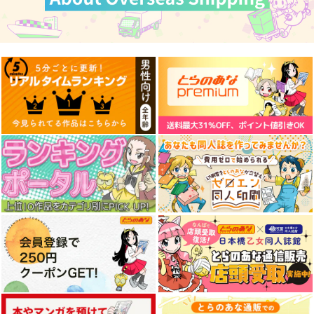
競売でマンションを買
壁配置の話２
通勤道中であの娘がぱ
った話。３
んつを見せてくる本13
さくら研究室
さくら研究室
嘘つき屋
550
円
（税込）
550
662
円
円
（税込）
（税込）
オリジナル
作者
オリジナル
作者
オリジナル
パイセン
パイセン
【クリエイティアイラ
【クリエイティアイラ
【クリエイティアイラ
スト展】缶バッジセッ
スト展】缶バッジセッ
スト展】缶バッジセッ
ト ぐらんで
ト 加川壱互
ト 池上幸輝
サンプル
サンプル
サンプル
クリエイティア
クリエイティア
クリエイティア
990
990
990
カート
カート
カート
円
円
円
（税込）
（税込）
（税込）
サンプル
サンプル
サンプル
作品詳細
作品詳細
作品詳細