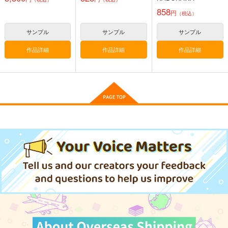
クチャーズ スクエア
缶バッジコレクショ
858
円
（税込）
ン BOX
黒白のアヴェスター 1
ぽに子の食レポごはん
≪新刊発売記念
図鑑3
≫【B5アクリルボー
神座万象・第十四機
サンプル
サンプル
サンプル
ド】艶娘幻夢譚
なぐもカレー部
T2 ART WORKS
関
作品詳細
作品詳細
作品詳細
2,200
4,400
円
円
専売
2,178
（税込）
（税込）
円
専売
（税込）
オリジナル
オリジナル
オリジナル
サンプル
サンプル
サンプル
【クリエイティアイラ
【クリエイティアイラ
【クリエイティアイラ
スト展】缶バッジセッ
スト展】缶バッジセッ
スト展】缶バッジセッ
カート
カート
カート
ト 花咲方茶
ト so品
ト サイトー
クリエイティア
クリエイティア
クリエイティア
990
990
990
円
円
円
（税込）
（税込）
（税込）
サンプル
サンプル
サンプル
作品詳細
作品詳細
作品詳細