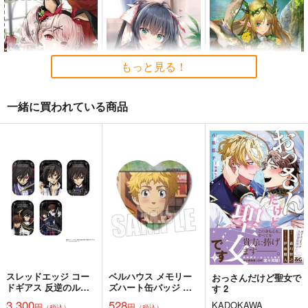
コミケ童話の裏話総集
FETISH ACADEMY
黒白のアヴェスター 2
編4
ロイヤルマウンテン
神座万象・第十四機
おのでら総本舗
もっと見る！
関
770
円
（税込）
1,540
円
（税込）
2,178
オリジナル
円
専売
（税込）
オリジナル
メロス
青山 澄香
オリジナル
一緒に買われている商品
白峰 莉花
サンプル
サンプル
サンプル
メレ・レタナグア
【クリエイティアイラ
【クリエイティアイラ
【クリエイティアイラ
カート
カート
カート
スト展】缶バッジセッ
スト展】缶バッジセッ
スト展】缶バッジセッ
ト YuzuKi
ト maruma(まるま)
ト pupps
クリエイティア
クリエイティア
クリエイティア
990
990
990
円
円
円
（税込）
（税込）
（税込）
サンプル
サンプル
サンプル
作品詳細
作品詳細
作品詳細
スレッドエッジ コー
ベルハウス メモリー
おっさんだけど聖女で
ドギアス 反逆のルル
ズハート缶バッジ 東
す 2
ーシュ メモリアルピ
京リベンジャーズ A
3,300
528
KADOKAWA
円
円
（税込）
（税込）