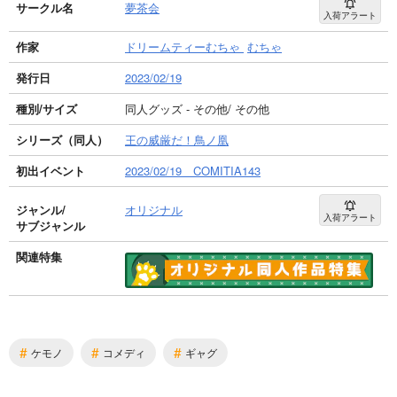
サークル名
夢茶会
入荷アラート
作家
ドリームティーむちゃ
むちゃ
発行日
2023/02/19
種別/サイズ
同人グッズ - その他/ その他
シリーズ（同人）
王の威厳だ！鳥ノ凰
初出イベント
2023/02/19 COMITIA143
ジャンル/
オリジナル
入荷アラート
サブジャンル
関連特集
#
#
#
ケモノ
コメディ
ギャグ