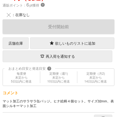
6
通販ポイント：
pt獲得
？
╳
：在庫なし
受付開始前
店舗在庫
欲しいものリストに追加
再入荷を通知する
おまとめ目安と発送目安
?
毎度便
定期便（週1)
定期便（月2)
未定から
未定から
未定から
5日以内に発送
10日以内に発送
14日以内に発送
コメント
マット加工のサラサラ缶バッジ。ヒナ絵柄４個セット。サイズ32mm、表
面シルキーマット加工