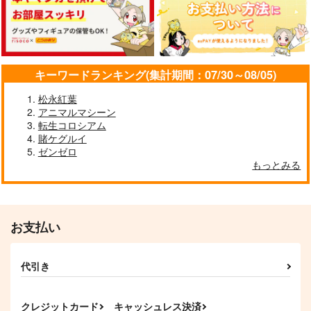
【クリエイティアイラ
【クリエイティアイラ
超神ノ叡智2025セッ
キーワードランキング(集計期間：07/30～08/05)
スト展】缶バッジセッ
スト展】缶バッジセッ
ト
ト 甘城なつき
ト asato
松永紅葉
クリエイティア
クリエイティア
nyaCHARONca
アニマルマシーン
990
990
3,929
円
円
円
（税込）
（税込）
（税込）
転生コロシアム
八重神子
賭ケグルイ
ゼンゼロ
サンプル
サンプル
サンプル
もっとみる
作品詳細
作品詳細
作品詳細
お支払い
代引き
クレジットカード
キャッシュレス決済