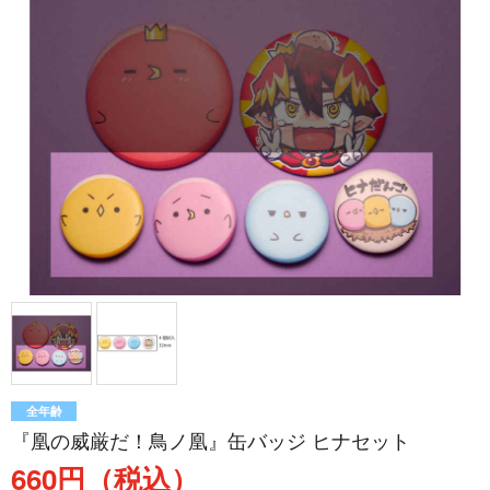
全年齢
『凰の威厳だ！鳥ノ凰』缶バッジ ヒナセット
660円（税込）