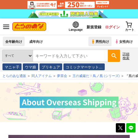
新規登録
ログイン
Language
カート
全年齢向け
成年向け
男性向け
女性向け
詳細
検索
マニャ子
ウマ娘
プリキュア
コミックマーケット…
とらのあな通販
同人アイテム
夢茶会
王の威厳だ！鳥ノ凰
(シリーズ)
『凰の