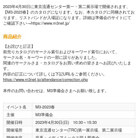
2023年4月30日に東京流通センター第一・第二展示場で開催されます、
【M3-2023春】のカタログになります。なお、本カタログに同梱されてお
ります、リストバンドが入場証になります。詳細は準備会のサイトにて
ご確認下さい→https://www.m3net.jp/
商品紹介
【お詫びと訂正】
前売りカタログのサークル索引およびキーワード索引において、
サークル名・キーワードの一部に誤りがありました。
関連のサークルさま・カタログをお買い求めの皆さまへお詫びいたしま
す。
内容の訂正について詳しくは下記URLをご参照ください。
https://www.m3net.jp/attendance/correction.php
本件のお問い合わせは、M3準備会さまへお願い致します。
イベント名
M3-2023春
主催
M3準備会
開催日時
2023年4月30日(日) 10:30～15:30
開催場所
東京流通センター(TRC)第一展示場、第二展示場
開催内容
音系・メディアミックス同人即売会