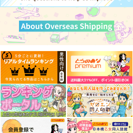
作品詳細
作品詳細
作品詳細
黒白のアヴェスター 1
藤ちょこ「星の記憶と
森倉円「名前のない
巡り合う」絵師100人
星」絵師100人
神座万象・第十四機
展 16 大阪展 前売り券
展 16 大阪展 前売り券
産経新聞社
産経新聞社
関
1,300
1,300
円
円
2,178
（税込）
（税込）
円
専売
（税込）
オリジナル
オリジナル
オリジナル
転生～Reincarnation
Romancia07
Romancia:Aurora03
サンプル
サンプル
サンプル
～
m.m.m.
m.m.m.
Roseraie Interdit
カート
カート
カート
3,615
1,572
円
円
（税込）
（税込）
495
円
（税込）
ブリュンヒルデ
アスラウグ
サンプル
サンプル
サンプル
作品詳細
作品詳細
作品詳細