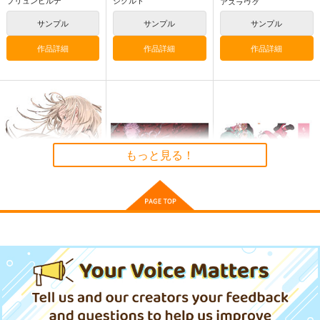
アスラウグ
サンプル
サンプル
サンプル
作品詳細
作品詳細
作品詳細
黒白のアヴェスター 2
まぐ太ノート16冊
≪C108作品セット
目 The Bunny's Tail
≫B2タペストリー
神座万象・第十四機
2
【サークル：アニマル
C-ARTS
アニマルマシーン
もっと見る！
関
マシーン】
1,430
2,750
円
円
専売
2,178
（税込）
（税込）
円
専売
（税込）
オリジナル
オリジナル
オリジナル
サンプル
サンプル
サンプル
M3W ver.22 C+M
M3W ver.20 sideC+M
M3W ver.19 sideC&M
カート
カート
カート
m.m.m.
m.m.m.
m.m.m.
3,144
3,144
1,887
円
円
円
（税込）
（税込）
（税込）
サンプル
サンプル
サンプル