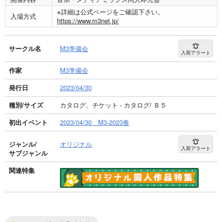
※詳細は公式ページをご確認下さい。
入場方式
https://www.m3net.jp/
サークル名
M3準備会
入荷アラート
作家
M3準備会
発行日
2023/04/30
種別/サイズ
カタログ、チケット - カタログ/ Ｂ５
初出イベント
2023/04/30 M3-2023春
ジャンル/
オリジナル
入荷アラート
サブジャンル
関連特集