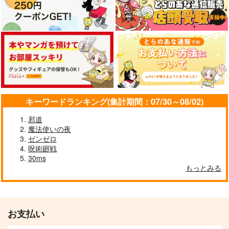
キーワードランキング(集計期間：07/30～08/02)
邪道
Romancia05 C101セ
がんばれ同期ちゃん
Enchante
魔法使いの夜
ット
11
葉月ゆら
ゼンゼロ
m.m.m.
よむ書店
呪術廻戦
351
円
（税込）
30ms
3,144
944
円
円
（税込）
（税込）
もっとみる
シグルド
同期ちゃん
サンプル
サンプル
サンプル
作品詳細
作品詳細
作品詳細
お支払い