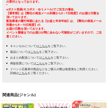
の受付となっております。
"
※ポスト投函(ネコポス・ゆうメール)でご注文の場合、
【通常期】は【弊社の発送メール到着から2～7日程度】のお届け日数を
頂いております。
配送業者の繁忙時期にあたる【お盆と年末年始】は、【弊社の発送メール
到着から9～14日程度】の
お届け日数を頂いております。
イベント開催までのお届けが間に合わない可能性がございますので、ご注
意ください。
キャンセルについては
こちら
をご覧下さい。
返品については
こちら
をご覧下さい。
おまとめ配送については
こちら
をご覧下さい。
再販投票については
こちら
をご覧下さい。
イベント応募券付商品などをご購入の際は毎度便をご利用ください。
詳細は
こちら
をご覧ください。
関連商品(ジャンル)