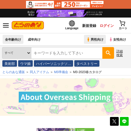
新規登録
ログイン
Language
カート
全年齢向け
成年向け
男性向け
女性向け
詳細
検索
美術部
ウマ娘
ハイパーソニックソ…
タペストリー
とらのあな通販
同人アイテム
M3準備会
M3-2023春カタログ