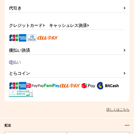
代引き
クレジットカード
キャッシュレス決済
後払い決済
CHOU CHOU
Sakiyamama Bunnys
3
ロゼッタ
とらコイン
sakiyama幕府
1,572
円
（税込）
880
円
（税込）
サンプル
サンプル
作品詳細
作品詳細
詳しくはこちら
配送