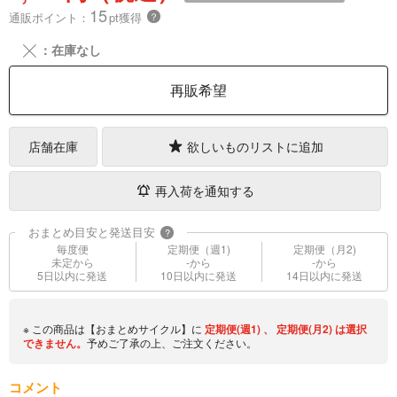
15
通販ポイント：
pt獲得
？
╳
：在庫なし
再販希望
店舗在庫
欲しいものリストに追加
再入荷を通知する
おまとめ目安と発送目安
?
毎度便
定期便（週1)
定期便（月2)
未定から
-から
-から
5日以内に発送
10日以内に発送
14日以内に発送
※ この商品は【おまとめサイクル】に
定期便(週1)
、
定期便(月2)
は選択
できません。
予めご了承の上、ご注文ください。
コメント