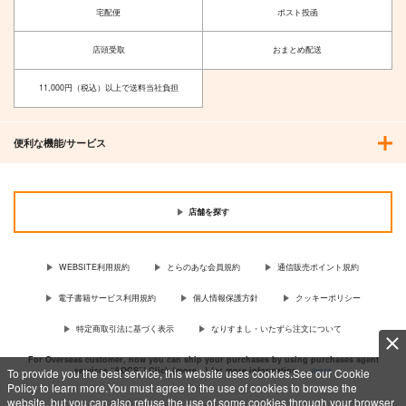
宅配便
ポスト投函
店頭受取
おまとめ配送
11,000円（税込）以上で送料当社負担
便利な機能/サービス
店舗を探す
WEBSITE利用規約
とらのあな会員規約
通信販売ポイント規約
電子書籍サービス利用規約
個人情報保護方針
クッキーポリシー
特定商取引法に基づく表示
なりすまし・いたずら注文について
For Overseas customer, now you can ship your purchases by using purchases agent
services “AOCS”! Click {more…} for more information …
more
To provide you the best service, this website uses cookies.See our Cookie
Policy to learn more.You must agree to the use of cookies to browse the
website, but you can also refuse the use of some cookies through your browser