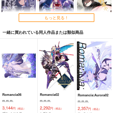
もっと見る！
一緒に買われている同人作品または類似商品
嫌な顔されながらおパ
黒白のアヴェスター 4
通勤道中であの娘がぱ
ンツ見せてもらいたい
んつを見せてくる本13
神座万象・第十四機
本14
アニマルマシーン
嘘つき屋
関
787
662
円
円
3,144
（税込）
（税込）
円
専売
（税込）
オリジナル
オリジナル
オリジナル
サンプル
サンプル
サンプル
カート
カート
カート
Romancia06
Romancia02
Romancia:Aurora02
m.m.m.
m.m.m.
m.m.m.
3,144
2,292
2,357
円
円
円
（税込）
（税込）
（税込）
ブリュンヒルデ
シグルド