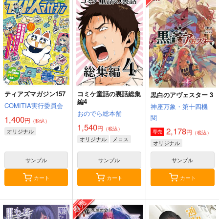
ティアズマガジン157
コミケ童話の裏話総集
黒白のアヴェスター 3
編4
COMITIA実行委員会
神座万象・第十四機
おのでら総本舗
関
1,400
円
（税込）
1,540
円
（税込）
2,178
オリジナル
円
専売
（税込）
オリジナル
メロス
オリジナル
サンプル
サンプル
サンプル
カート
カート
カート