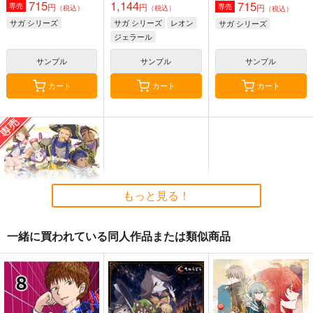
715
1,144
715
円
円
専売
円
専売
（税込）
（税込）
（税込）
サガ シリーズ
サガ シリーズ
レオン
サガ シリーズ
ジェラール
サンプル
サンプル
サンプル
カート
カート
カート
もっと見る！
一緒に買われている同人作品または類似商品
たとえばこんな帝国記
SONATEAR
1,144
円
専売
（税込）