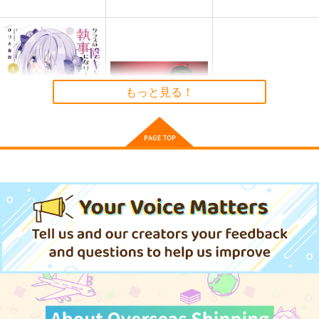
【クリエイティアイラ
【クリエイティアイラ
ARKNIGHTS FANART
スト展】缶バッジセッ
スト展】クリアファイ
04
ト maruma(まるま)
ルセット maruma(ま
クリエイティア
クリエイティア
Line Logistics
るま)
もっと見る！
990
660
1,200
円
円
円
（税込）
（税込）
（税込）
テキサス
サンプル
サンプル
サンプル
作品詳細
作品詳細
作品詳細
クラスの陰キャお嬢様
(CD)Rock&Roll Lady
の執事になりました
Girl/大西亜玖璃
My Pure Lady 1
2,640
KADOKAWA
円
（税込）
1,078
円
（税込）
サンプル
サンプル
作品詳細
作品詳細