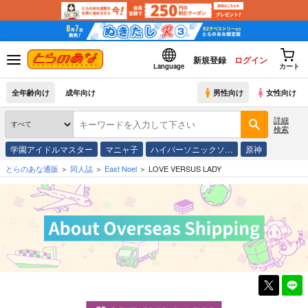
新規登録
ログイン
Language
カート
全年齢向け
成年向け
男性向け
女性向け
詳細
検索
学園アイドルマスター
マニャ子
ハイパーソニックソ…
原神
とらのあな通販
同人誌
East Noel
LOVE VERSUS LADY