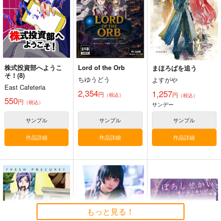
サガ シリーズ
サンプル
カート
株式投資部へようこ
Lord of the Orb
まほろばを追う
そ！(8)
ちゆうどう
よすがや
East Cafeteria
2,354
1,257
円
円
（税込）
（税込）
550
円
（税込）
サンデー
サンプル
サンプル
サンプル
作品詳細
作品詳細
作品詳細
もっと見る！