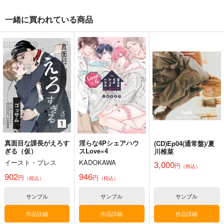
一緒に買われている商品
EAS PRAY LOVE
MeLLow
まぼろしせかい
東風
いぬのまちかど
清風明月（Drop×葉月
ゆら）
472
1,887
円
円
（税込）
（税込）
2,357
イース
円
（税込）
サンプル
サンプル
サンプル
作品詳細
作品詳細
作品詳細
真面目な課長がえろす
淫らな4Pシェアハウ
(CD)Ep04(通常盤)/夏
ぎる（仮）
スLove×4
川椎菜
イースト・プレス
KADOKAWA
3,000
円
（税込）
902
946
円
円
（税込）
（税込）
サンプル
サンプル
サンプル
作品詳細
作品詳細
作品詳細