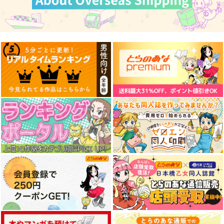
WPJ Yes, my lady
ガチ★ドランカーズ
817
円
（税込）
サンプル
作品詳細