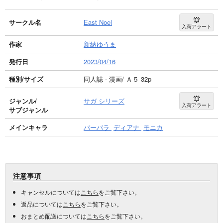
サークル名
East Noel
入荷アラート
作家
新納ゆうま
発行日
2023/04/16
種別/サイズ
同人誌 - 漫画/ Ａ５ 32p
ジャンル/
サガ シリーズ
入荷アラート
サブジャンル
メインキャラ
バーバラ
ディアナ
モニカ
注意事項
キャンセルについては
こちら
をご覧下さい。
返品については
こちら
をご覧下さい。
おまとめ配送については
こちら
をご覧下さい。