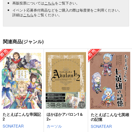
再販投票については
こちら
をご覧下さい。
イベント応募券付商品などをご購入の際は毎度便をご利用ください。
詳細は
こちら
をご覧ください。
関連商品(ジャンル)
たとえばこんな帝国記
ほかほかアバロン1＆
たとえばこんな七英雄
2
2+
の記憶
SONATEAR
カーソル
SONATEAR