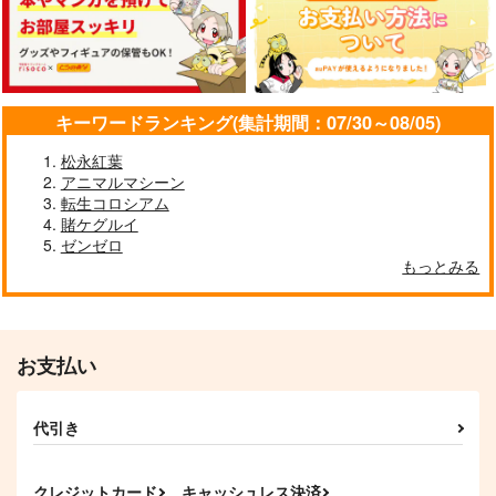
キーワードランキング(集計期間：07/30～08/05)
松永紅葉
アニマルマシーン
転生コロシアム
賭ケグルイ
ゼンゼロ
もっとみる
お支払い
代引き
クレジットカード
キャッシュレス決済