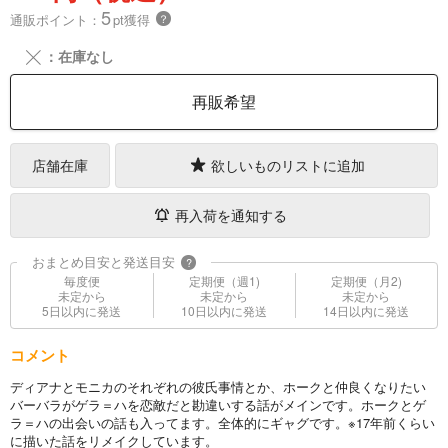
5
通販ポイント：
pt獲得
？
╳
：在庫なし
再販希望
店舗在庫
欲しいものリストに追加
再入荷を通知する
おまとめ目安と発送目安
?
毎度便
定期便（週1)
定期便（月2)
未定から
未定から
未定から
5日以内に発送
10日以内に発送
14日以内に発送
コメント
ディアナとモニカのそれぞれの彼氏事情とか、ホークと仲良くなりたい
バーバラがゲラ＝ハを恋敵だと勘違いする話がメインです。ホークとゲ
ラ＝ハの出会いの話も入ってます。全体的にギャグです。※17年前くらい
に描いた話をリメイクしています。