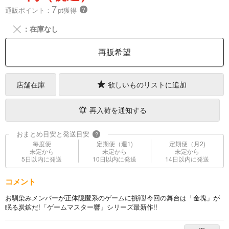
7
通販ポイント：
pt獲得
？
╳
：在庫なし
再販希望
店舗在庫
欲しいものリストに追加
再入荷を通知する
おまとめ目安と発送目安
?
毎度便
定期便（週1)
定期便（月2)
未定から
未定から
未定から
5日以内に発送
10日以内に発送
14日以内に発送
コメント
お馴染みメンバーが正体隠匿系のゲームに挑戦!今回の舞台は「金塊」が
眠る炭鉱だ!「ゲームマスター響」シリーズ最新作!!