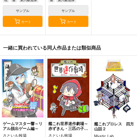
サンプル
サンプル
カート
カート
軍艦・艦載機のひみ
気高き者達の碑
Thonbricchi～トンブ
一緒に買われている同人作品または類似商品
つ 総集編その19
リちゃんとねこてーと
帝國交響楽団
く
EINSATZ GRUPPE
KURONEKO-WORK's-
1,870
円
（税込）
＆ MANITOU
くろねこわぁくす-
艦隊これくしょん-艦これ-
1,100
660
円
専売
円
（税込）
赤城
加賀
飛龍
（税込）
艦隊これくしょん-艦これ-
艦隊これくしょん-艦これ-
トンブリ
明石
大淀
サンプル
サンプル
サンプル
カート
カート
カート
ゲームマスター響～リ
艦これ世界迷作劇場～
艦これプロレス 四方
アル脱出ゲーム編～
赤ずきん・三匹の子ぶ
山話２
た～
さといも牧場
さといも牧場
Mystic Lab