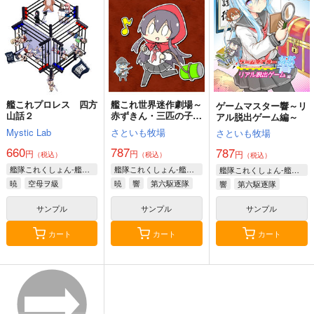
サンプル
作品詳細
艦これプロレス 四方
艦これ世界迷作劇場～
ゲームマスター響～リ
山話２
赤ずきん・三匹の子ぶ
アル脱出ゲーム編～
た～
Mystic Lab
さといも牧場
さといも牧場
660
787
787
円
円
円
（税込）
（税込）
（税込）
艦隊これくしょん-艦これ-
艦隊これくしょん-艦これ-
艦隊これくしょん-艦これ-
暁
空母ヲ級
暁
響
第六駆逐隊
響
第六駆逐隊
サンプル
サンプル
サンプル
カート
カート
カート