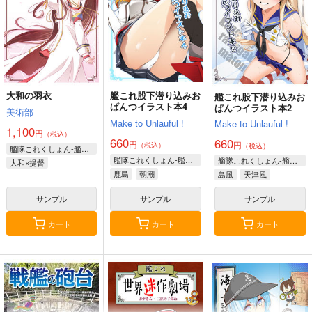
大和の羽衣
艦これ股下潜り込みお
艦これ股下潜り込みお
ぱんつイラスト本4
ぱんつイラスト本2
美術部
Make to Unlauful !
Make to Unlauful !
1,100
円
（税込）
660
660
円
円
（税込）
（税込）
艦隊これくしょん-艦これ-
艦隊これくしょん-艦これ-
艦隊これくしょん-艦これ-
大和×提督
鹿島
朝潮
島風
天津風
サンプル
サンプル
サンプル
カート
カート
カート