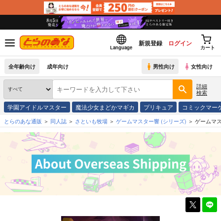
新規登録
ログイン
Language
カート
全年齢向け
成年向け
男性向け
女性向け
詳細
検索
学園アイドルマスター
魔法少女まどかマギカ
プリキュア
コミックマー
とらのあな通販
同人誌
さといも牧場
ゲームマスター響
(シリーズ)
ゲームマ