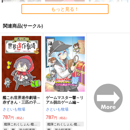
もっと見る！
関連商品(サークル)
戦艦の砲台 ～海から
艦これ世界迷作劇場～
ゲームマスター響～リ
陸へ！レーザー測量で
赤ずきん・三匹の子ぶ
アル脱出ゲーム編～
蘇る巨大地下空間・壱
た～
さざなみ壊変
さといも牧場
さといも牧場
岐要塞の全貌
1,320
787
787
円
円
円
（税込）
（税込）
（税込）
ミリタリー
赤城
艦隊これくしょん-艦これ-
艦隊これくしょん-艦これ-
加賀
暁
響
第六駆逐隊
響
第六駆逐隊
サンプル
サンプル
サンプル
カート
カート
カート
艦これ世界迷作劇場～
ゲームマスター響～リ
赤ずきん・三匹の子ぶ
アル脱出ゲーム編～
た～
さといも牧場
さといも牧場
787
787
円
円
（税込）
（税込）
艦隊これくしょん-艦これ-
艦隊これくしょん-艦これ-
暁
響
第六駆逐隊
響
第六駆逐隊