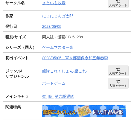
サークル名
さといも牧場
入荷アラート
作家
にょにょんば太郎
発行日
2023/05/05
種別/サイズ
同人誌 - 漫画/ Ｂ５ 28p
シリーズ（同人）
ゲームマスター響
初出イベント
2023/05/05 軍令部酒保令和五年春季
ジャンル/
艦隊これくしょん-艦これ-
入荷アラート
サブジャンル
ボードゲーム
入荷アラート
メインキャラ
響
暁
第六駆逐隊
関連特集