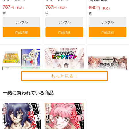
787
787
660
円
円
円
（税込）
（税込）
（税込）
響
暁
暁
サンプル
サンプル
サンプル
作品詳細
作品詳細
作品詳細
艦これプロレス 四方
艦これプロレス24
去年ルノアール鎮守府
山話２
で～
Mystic Lab
Paradise of Thunder
Mystic Lab
小書会
～
2,200
円
（税込）
660
550
円
円
（税込）
（税込）
艦隊これくしょん-艦これ-
もっと見る！
艦隊これくしょん-艦これ-
艦隊これくしょん-艦これ-
天龍
那珂
暁
空母ヲ級
電
サンプル
サンプル
サンプル
一緒に買われている商品
カート
カート
カート
艦これプロレス24
ボクカワウソ戦隊ビッ
冒険少女ギルド ボー
クセブン
ドゲーム拡張パッ
Mystic Lab
ク Vol.1
Mystic Lab
缶子牧場
2,200
円
（税込）
660