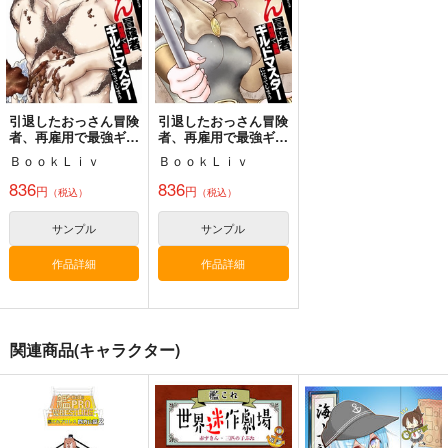
2,280
円
円
（税込）
天龍
（税込）
ボクカワウソ
サンプル
サンプル
サンプル
作品詳細
作品詳細
作品詳細
引退したおっさん冒険
引退したおっさん冒険
者、再雇用で最強ギル
者、再雇用で最強ギル
ドマスターになってし
ドマスターになってし
ＢｏｏｋＬｉｖ
ＢｏｏｋＬｉｖ
まう 1
まう 2
妙齢型重巡伝 残念だ
ボクカワウソ戦隊ビッ
I/RO
836
836
よ!!足柄さん(48)
クセブン
円
円
（税込）
（税込）
めるくまある/ALL.
HYPER BRAND
Mystic Lab
1,100
円
専売
サンプル
サンプル
（税込）
880
660
円
円
（税込）
（税込）
艦隊これくしょん-艦これ-
作品詳細
作品詳細
艦隊これくしょん-艦これ-
艦隊これくしょん-艦これ-
呂500
島風
足柄
ボクカワウソ
長門
コロラド
サンプル
サンプル
サンプル
関連商品(キャラクター)
マルゲ三者閑談編（オ
カート
カート
カート
マケ無）
STUDIO COSMOS
787
円
（税込）
ゲゲ郎