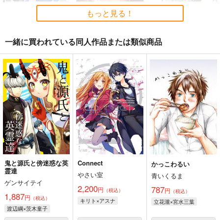
もっと見る！
一緒に買われている同人作品または類似商品
BLUE nankaAkanjin
人類最古と人類最後 I
Fate/Grand Order ma
oOMNIBUS
terial XXI
壱番地
ハイパーソニックソウ
TYPE-MOON
2,860
円
（税込）
ル
2,200
円
（税込）
Fate/Grand Order
3,025
円
Fate/Grand Order
（税込）
ギルガメッシュ〔キャスター〕×ぐだ子
Fate/Grand Order
アルジュナ
カルナ
サンプル
サンプル
サンプル
鬼と源氏と傍迷惑な英
Connect
かっこわるい
カート
カート
カート
霊達
やさい室
青いくるま
ゲンサイテイ
2,200
787
円
円
（税込）
（税込）
1,887
円
（税込）
キリト×アスナ
立花瀧×宮水三葉
渡辺綱×茨木童子