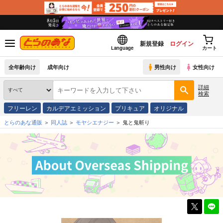
新規登録
ログイン
Language
カート
全年齢向け
成年向け
男性向け
女性向け
詳細
検索
フリーレン
カルデアエミッション
プリキュア
オリジナル
とらのあな通販
同人誌
モヤシエナジー
鬼と鬼斬り