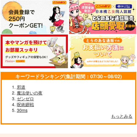
海嘯に永訣
LACKGAKIBOX2025
雷霆の気まぐれ
Owen
珈琲紳士の部屋
コレ！
787
3,144
858
円
円
円
専売
（税込）
（税込）
（税込）
Fate/Grand Order
Fate/Grand Order
キーワードランキング(集計期間：07/30～08/02)
Fate/Grand Order
斎藤一
藤丸立香
藤堂平助
一文字則宗
藤丸立香
インドラ
邪道
岡田以蔵
魔法使いの夜
サンプル
サンプル
サンプル
ゼンゼロ
カート
カート
カート
呪術廻戦
30ms
もっとみる