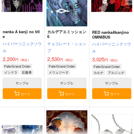
nanka A kanji no titl
カルデアエミッション
RED nankaAkanjino
e
6
OMNIBUS
ハイパーソニックソウ
チョコレート・ショッ
ハイパーソニックソウ
ル
プ
ル
2,200
2,530
3,025
円
円
円
（税込）
（税込）
（税込）
Fate/Grand Order
Fate/Grand Order
Fate/Grand Order
インドラ
近藤勇
メリュジーヌ
カルナ
アルジュナ
サンプル
サンプル
サンプル
カート
カート
カート