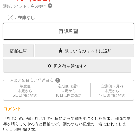
4
通販ポイント：
pt獲得
？
╳
：在庫なし
再販希望
店舗在庫
欲しいものリストに追加
再入荷を通知する
おまとめ目安と発送目安
?
毎度便
定期便（週1)
定期便（月2)
未定から
未定から
未定から
5日以内に発送
10日以内に発送
14日以内に発送
コメント
『打ち出の小槌』打ち出の小槌によって綱を小さくした茨木。日頃の屈
辱を晴らしてやろうと目論むが、綱のつらい記憶の一端に触れてしま
い……他短編２本。