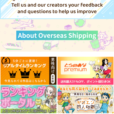
FGO/FAKE DUME
探偵モンテ・クリスト
えふじいおう和風肖像
完全幻覚本
画集参
TOKIMOOON
Owen
800個入りタコ焼き
495
円
（税込）
944
787
円
円
専売
（税込）
（税込）
オー
Fate/Grand Order
Fate/Grand Order
ルキャラ
Fate/Grand Order
巌窟王 モンテ・クリスト
葛飾北斎
藤丸立香
サンプル
サンプル
サンプル
カート
カート
カート