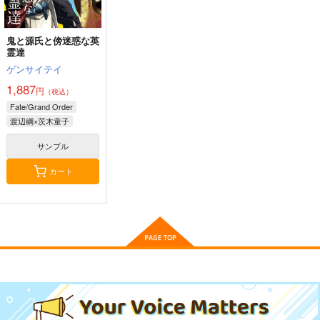
作品詳細
作品詳細
作品詳細
鬼と源氏と傍迷惑な英
霊達
ゲンサイテイ
1,887
円
（税込）
Fate/Grand Order
斎藤一の本2
火よ！星の光の瞬きよ
刑部姫 豪華客船へ行
渡辺綱×茨木童子
く
斎藤一の本を出すサー
Owen
んじゃめな本舗
クル
サンプル
5,500
円
（税込）
605
円
2,357
（税込）
円
Fate/Grand Order
（税込）
カート
Fate/Grand Order
巌窟王 エドモン・ダンテス
Fate/Grand Order
刑部姫
蘆屋道満
斎藤一
巌窟王 モンテ・クリスト
藤丸立香
サンプル
サンプル
サンプル
カート
カート
カート