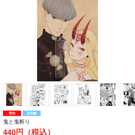
専売
全年齢
鬼と鬼斬り
440円（税込）