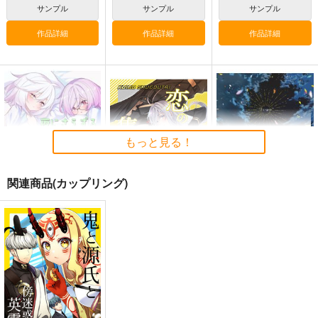
サンプル
サンプル
サンプル
作品詳細
作品詳細
作品詳細
Fate/GOMEMO10
Fate Log Grand UNO
悪縁
FFICIAL FANBOOK
ワダメモ
ぽむ屋
act on
もっと見る！
785
770
円
円
（税込）
（税込）
1,430
円
（税込）
Fate/Grand Order
Fate/Grand Order
Fate/Grand Order
マシュ・キリエライト
関連商品(カップリング)
岸波白野
リリス
ギルガメッシュ
サンプル
サンプル
サンプル
夜にさえずるおとめた
恋の集合体
”Forger”
ち
エリアハッチ
コウドコロ
カート
カート
カート
PONZOOM
1,415
944
円
円
（税込）
（税込）
1,320
円
（税込）
シン×レーナ
ロイド×ヨル
エドモン×ぐだ子
サンプル
サンプル
サンプル