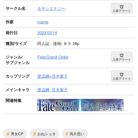
サークル名
モヤシエナジー
入荷アラート
作家
mame
発行日
2023/03/19
種別/サイズ
同人誌 - 漫画/ Ｂ５ 28p
ジャンル/
Fate/Grand Order
入荷アラート
サブジャンル
カップリング
渡辺綱×茨木童子
入荷アラート
メインキャラ
渡辺綱
茨木童子
関連特集
#
#
#
男女CP
おねショタ
両片思い