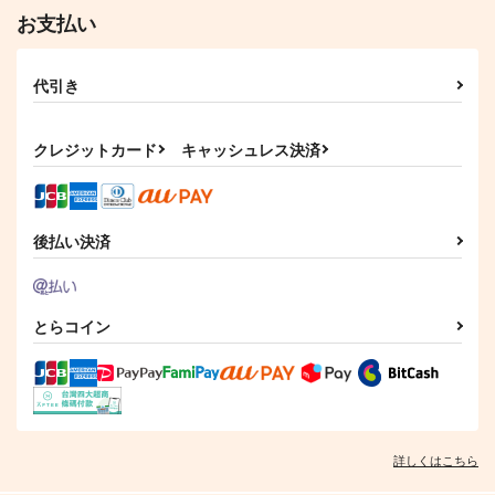
お支払い
代引き
クレジットカード
キャッシュレス決済
本庄雷太アートワーク
ス Fate/Grand Order
篇03
PhraseGallery
後払い決済
3,300
円
（税込）
Fate/Grand Order
ジェームズ・モリアーティ
とらコイン
サンプル
カート
詳しくはこちら