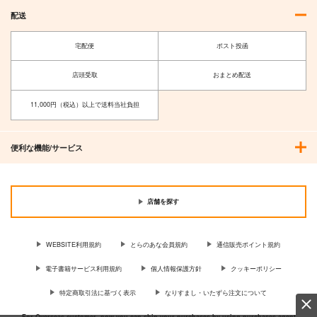
配送
宅配便
ポスト投函
店頭受取
おまとめ配送
11,000円（税込）以上で送料当社負担
便利な機能/サービス
店舗を探す
WEBSITE利用規約
とらのあな会員規約
通信販売ポイント規約
電子書籍サービス利用規約
個人情報保護方針
クッキーポリシー
特定商取引法に基づく表示
なりすまし・いたずら注文について
For Overseas customer, now you can ship your purchases by using purchases agent