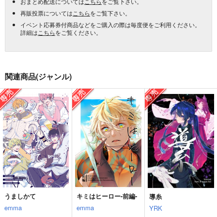
おまとめ配送については
こちら
をご覧下さい。
再販投票については
こちら
をご覧下さい。
イベント応募券付商品などをご購入の際は毎度便をご利用ください。
詳細は
こちら
をご覧ください。
関連商品(ジャンル)
うましかて
キミはヒーロー-前編-
導糸
emma
emma
YRK