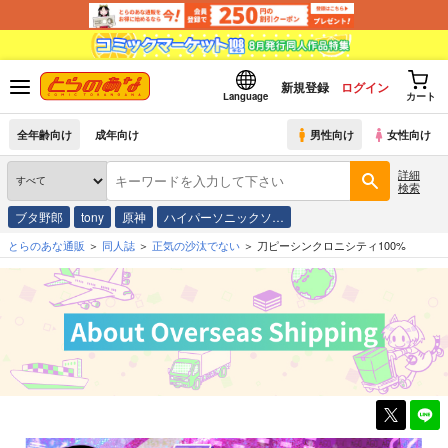
新規登録
ログイン
Language
カート
全年齢向け
成年向け
男性向け
女性向け
詳細
検索
ブタ野郎
tony
原神
ハイパーソニックソ…
とらのあな通販
同人誌
正気の沙汰でない
刀ピーシンクロニシティ100%