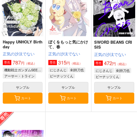
（税込）
3,144
円
専売
（税込）
にじさんじ
にじさんじ
にじさんじ
宇佐美リト
Oriens
ソフィア・ヴァレンタイン
宇佐美リト
花畑チャイカ
佐伯イッテツ
石神のぞみ
サンプル
サンプル
サンプル
カート
カート
カート
Happy UNHOLY Birth
ぼくをもっと気にかけ
SWORD BEANS CRI
day
て、春
SIS
正気の沙汰でない
正気の沙汰でない
正気の沙汰でない
787
315
472
円
円
専売
専売
円
専売
（税込）
（税込）
（税込）
機動戦士ガンダムSEED FREEDOM
にじさんじ
剣持刀也
にじさんじ
剣持刀也
アーサー・トライン
ピーナッツくん
ピーナッツくん
剣持刀子
サンプル
サンプル
サンプル
カート
カート
カート
In sickness and in h
#おうちあんじゅ
天空城のねむりひめ
ealth
黒波会
おだし屋さん
黒飴会
1,100
700
円
専売
専売