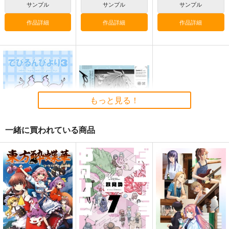
サンプル
サンプル
サンプル
にじさんじ
星川サラ
にじさんじ
星川サラ
にじさんじ
戌亥とこ
アンジュ・カトリーナ
作品詳細
作品詳細
作品詳細
サンプル
サンプル
サンプル
カート
カート
カート
もっと見る！
一緒に買われている商品
でびるんびより3
patter
しーずはうす
GB
396
572
円
円
Fangs
GANGSTER RECOR
（税込）
（税込）
DS
でびでび・でびる
宇佐美リト
飲みかけのココア
egdr
サンプル
サンプル
1,100
円
（税込）
2,750
円
（税込）
にじさんじ