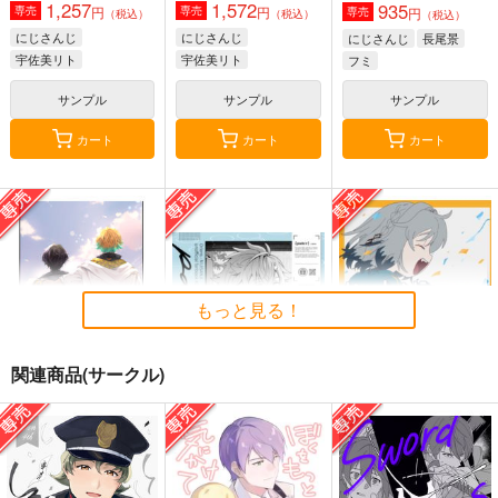
1,257
1,572
935
円
円
専売
専売
円
専売
（税込）
（税込）
（税込）
にじさんじ
にじさんじ
にじさんじ
長尾景
宇佐美リト
宇佐美リト
フミ
佐伯イッテツ
佐伯イッテツ
サンプル
サンプル
サンプル
赤城ウェン
カート
カート
カート
もっと見る！
関連商品(サークル)
東のはじまりはオレン
patter
いっしょに遊ぼうよ！
ジのほとり
GB
臨時栗屋
emma
572
787
円
専売
円
専売
（税込）