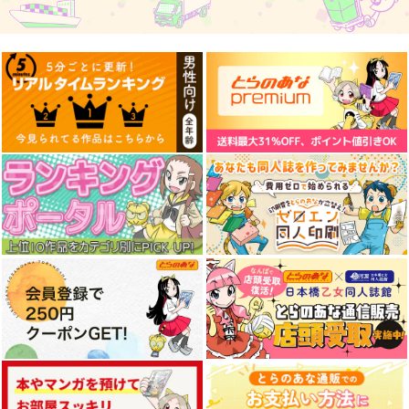
作品詳細
作品詳細
作品詳細
働かないふたり 38
新潮社企画プロ
704
円
（税込）
サンプル
作品詳細