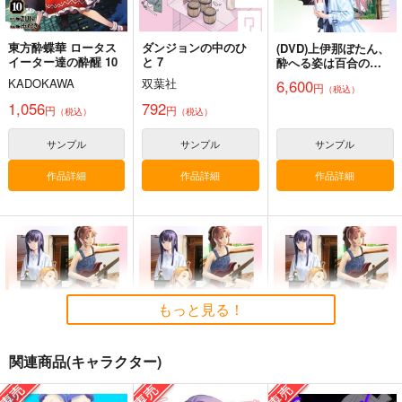
作品詳細
作品詳細
にじさんじ
魔界ノりりむ
ジョー・力一
社築
サーニャ
東方酔蝶華 ロータス
ダンジョンの中のひ
花畑チャイカ
(DVD)上伊那ぼたん、
サンプル
サンプル
イーター達の酔醒 10
と 7
酔へる姿は百合の
花 6(完全生産限定版)
KADOKAWA
双葉社
6,600
円
（税込）
カート
カート
1,056
792
円
円
（税込）
（税込）
サンプル
サンプル
サンプル
作品詳細
作品詳細
作品詳細
もっと見る！
関連商品(キャラクター)