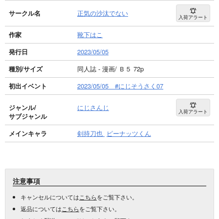
サークル名
正気の沙汰でない
入荷アラート
作家
靴下はこ
発行日
2023/05/05
種別/サイズ
同人誌 - 漫画/ Ｂ５ 72p
初出イベント
2023/05/05 #にじそうさく07
ジャンル/
にじさんじ
入荷アラート
サブジャンル
メインキャラ
剣持刀也
ピーナッツくん
注意事項
キャンセルについては
こちら
をご覧下さい。
返品については
こちら
をご覧下さい。