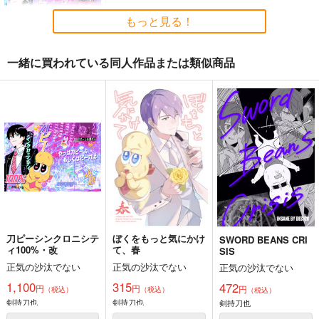
円
（税込）
（税込）
550
円
専売
（税込）
にじさんじ
にじさんじ
もっと見る！
にじさんじ
健屋花那
勇気ちひろ
サンプル
サンプル
サンプル
一緒に買われている同人作品または類似商品
カート
カート
カート
刀ピーシンクロニシテ
ィ100%・改
正気の沙汰でない
1,100
円
専売
（税込）
にじさんじ
剣持刀也
ピーナッツくん
サンプル
カート
刀ピーシンクロニシテ
ぼくをもっと気にかけ
SWORD BEANS CRI
ィ100%・改
て、春
SIS
正気の沙汰でない
正気の沙汰でない
正気の沙汰でない
アクリルシール
アクリルスタンド
こころむすび
1,100
315
472
oekaky
oekaky
円
円
黒波会
円
（税込）
（税込）
（税込）
剣持刀也
剣持刀也
剣持刀也
440
1,320
2,200
円
円
専売
専売
円
専売
（税込）
（税込）
（税込）