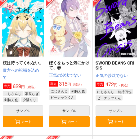
(BD)上伊那ぼたん、酔
(BD)上伊那ぼたん、酔
(BD)上伊那ぼたん、酔
へる姿は百合の
へる姿は百合の
へる姿は百合の
花 5 タペストリー付
花 6 タペストリー付
花 4(完全生産限定版)
12,100
12,100
7,700
円
円
円
（税込）
（税込）
き特装版(完全生産限
き特装版(完全生産限
（税込）
定版)
定版)
サンプル
サンプル
サンプル
作品詳細
作品詳細
作品詳細
桜は待ってくれない。
ぼくをもっと気にかけ
SWORD BEANS CRI
て、春
SIS
貴方への祝福を込め
正気の沙汰でない
正気の沙汰でない
て
315
472
円
専売
円
専売
629
（税込）
（税込）
円
専売
（税込）
にじさんじ
剣持刀也
にじさんじ
剣持刀也
にじさんじ
家長むぎ
ピーナッツくん
ピーナッツくん
剣持刀也
夕陽リリ
剣持刀子
サンプル
サンプル
サンプル
カート
カート
カート
(BD)上伊那ぼたん、酔
(BD)上伊那ぼたん、酔
(DVD)上伊那ぼたん、
へる姿は百合の
へる姿は百合の
酔へる姿は百合の
花 5(完全生産限定版)
花 6(完全生産限定版)
花 5 タペストリー付
7,700
7,700
11,000
円
円
円
（税込）
（税込）
（税込）