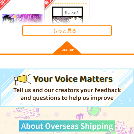
き特装版(完全生産限
定版)
サンプル
サンプル
サンプル
作品詳細
作品詳細
作品詳細
もっと見る！
刀ピーシンクロニシテ
咎人log.3
ィ100%・改
三季
正気の沙汰でない
865
円
専売
（税込）
1,100
円
専売
（税込）
にじさんじ
伏見ガク
にじさんじ
剣持刀也
剣持刀也
ピーナッツくん
(DVD)上伊那ぼたん、
(DVD)上伊那ぼたん、
(DVD)上伊那ぼたん、
酔へる姿は百合の
酔へる姿は百合の
酔へる姿は百合の
サンプル
サンプル
花 6 タペストリー付
花 4(完全生産限定版)
花 5(完全生産限定版)
11,000
6,600
6,600
円
円
円
（税込）
（税込）
き特装版(完全生産限
（税込）
カート
カート
定版)
サンプル
サンプル
サンプル