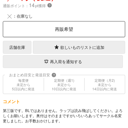
14
通販ポイント：
pt獲得
？
╳
：在庫なし
再販希望
店舗在庫
欲しいものリストに追加
再入荷を通知する
おまとめ目安と発送目安
?
毎度便
定期便（週1)
定期便（月2)
未定から
未定から
未定から
5日以内に発送
10日以内に発送
14日以内に発送
コメント
第三版です。BLではありません。ラップは読み飛ばしてください。よろ
しくお願いします。奥付はそのままですがいろいろあってサークル名変
更しました。お手数おかけします。