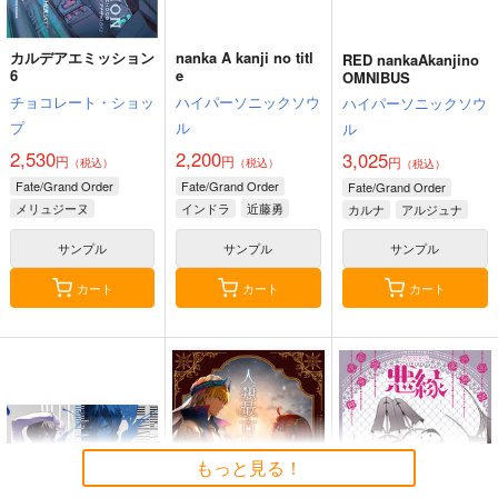
カルデアエミッション
nanka A kanji no titl
RED nankaAkanjino
6
e
OMNIBUS
チョコレート・ショッ
ハイパーソニックソウ
ハイパーソニックソウ
プ
ル
ル
2,530
2,200
3,025
円
円
円
（税込）
（税込）
（税込）
Fate/Grand Order
Fate/Grand Order
Fate/Grand Order
メリュジーヌ
インドラ
近藤勇
カルナ
アルジュナ
サンプル
サンプル
サンプル
カート
カート
カート
もっと見る！