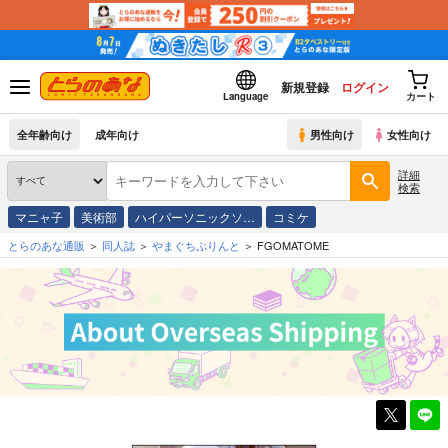
新規登録
ログイン
Language
カート
全年齢向け
成年向け
男性向け
女性向け
詳細
検索
マニャ子
美術部
ハイパーソニックソ…
コミケ
とらのあな通販
同人誌
やまぐちぷりんと
FGOMATOME