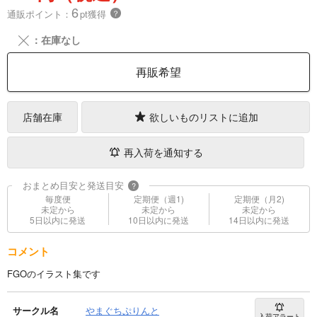
6
通販ポイント：
pt獲得
？
╳
：在庫なし
再販希望
店舗在庫
欲しいものリストに追加
再入荷を通知する
おまとめ目安と発送目安
?
毎度便
定期便（週1)
定期便（月2)
未定から
未定から
未定から
5日以内に発送
10日以内に発送
14日以内に発送
コメント
FGOのイラスト集です
サークル名
やまぐちぷりんと
入荷アラート