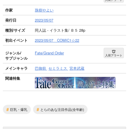
作家
珠樹やよい
発行日
2023/05/07
種別/サイズ
同人誌 - イラスト集/ Ｂ５ 28p
初出イベント
2023/05/07 COMIC1☆22
ジャンル/
Fate/Grand Order
入荷アラート
サブジャンル
メインキャラ
巴御前
セミラミス
宮本武蔵
関連特集
#
#
巨乳・爆乳
とらのあな注目作品(全年齢)