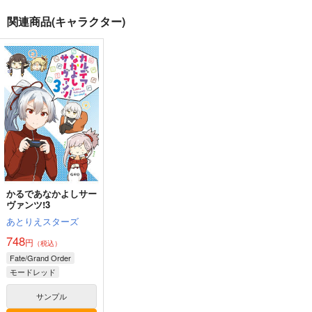
関連商品(キャラクター)
BLUE nankaAkanjin
人類最古と人類最後 I
悪縁
oOMNIBUS
壱番地
ぽむ屋
ハイパーソニックソウ
2,860
770
円
円
（税込）
（税込）
ル
Fate/Grand Order
Fate/Grand Order
3,025
円
（税込）
ギルガメッシュ〔キャスター〕×ぐだ子
マシュ・キリエライト
Fate/Grand Order
リリス
アルジュナ
カルナ
サンプル
サンプル
サンプル
かるであなかよしサー
カート
カート
カート
ヴァンツ!3
あとりえスターズ
748
円
（税込）
Fate/Grand Order
モードレッド
セミラミス
宮本武蔵
サンプル