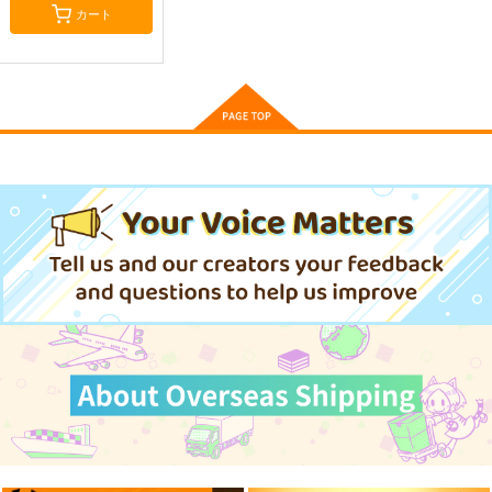
カート
Fate/Grand Order ma
蒐集
Fate Log Grand UNO
terial XXI
FFICIAL FANBOOK
羊小屋
TYPE-MOON
act on
787
円
専売
（税込）
2,200
1,430
円
円
（税込）
（税込）
Fate/Grand Order
Fate/Grand Order
Fate/Grand Order
曲亭馬琴
岸波白野
ギルガメッシュ
サンプル
サンプル
サンプル
カート
カート
カート