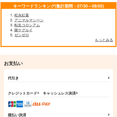
キーワードランキング(集計期間：07/30～08/05)
松永紅葉
アニマルマシーン
転生コロシアム
斎藤一の本2
海嘯に永訣
FGO OEKAKI Rando
賭ケグルイ
m5
斎藤一の本を出すサー
Owen
ゼンゼロ
たけさと
もっとみる
クル
787
円
（税込）
1,320
円
2,357
（税込）
円
Fate/Grand Order
（税込）
Fate/Grand Order
斎藤一
藤丸立香
Fate/Grand Order
鈴鹿御前
斎藤一
お支払い
サンプル
サンプル
サンプル
代引き
カート
カート
カート
クレジットカード
キャッシュレス決済
後払い決済