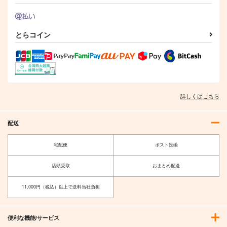
とらコイン
えふじいおう和風肖像
火よ！星の光の瞬きよ
FGO/FAKE DUME
画集参
Owen
TOKIMOOON
800個入りタコ焼き
5,500
495
円
円
（税込）
（税込）
787
円
専売
（税込）
詳しくはこちら
Fate/Grand Order
オー
Fate/Grand Order
Fate/Grand Order
ルキャラ
巌窟王 エドモン・ダンテス
葛飾北斎
配送
巌窟王 モンテ・クリスト
サンプル
サンプル
サンプル
藤丸立香
宅配便
ポスト投函
カート
カート
カート
店頭受取
おまとめ配送
11,000円（税込）以上で送料当社負担
便利な機能/サービス