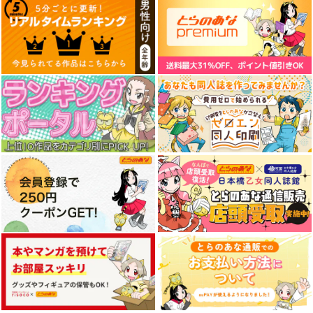
CHALDEA SKETCH 1
Fate/GOMEMO10
刑部姫 豪華客船へ行
6
く
ワダメモ
CLOSET CHILD
んじゃめな本舗
785
円
（税込）
1,481
605
円
円
（税込）
（税込）
Fate/Grand Order
Fate/Grand Order
Fate/Grand Order
メタトロン・ジャンヌ
刑部姫
蘆屋道満
リリス
サンプル
サンプル
サンプル
カート
カート
カート