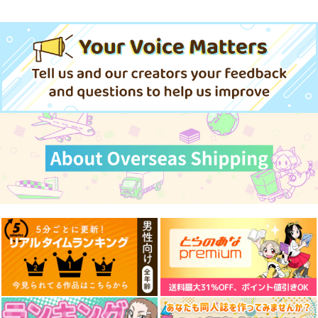
盗掘王 5
盗掘王 6
盗掘王 7
KADOKAWA
KADOKAWA
KADOKAWA
1,320
1,320
1,320
円
円
円
（税込）
（税込）
（税込）
サンプル
サンプル
サンプル
作品詳細
作品詳細
作品詳細
【1点限り】「虎通
【1点限り】「虎通
A´
Premium 07」A3額装
Premium 06」A3額装
ぽむ屋
複製イラスト：エレク
複製イラスト：むとう
株式会社虎の穴
株式会社虎の穴
トさわる【着衣】直筆
けいじ【着衣】直筆サ
770
円
（税込）
サイン入り
イン入り
49,500
27,500
円
円
（税込）
（税込）
カドック・ゼムルプス
サンプル
サンプル
サンプル
作品詳細
作品詳細
作品詳細
盗掘王 8
盗掘王 10
盗掘王 9
KADOKAWA
KADOKAWA
KADOKAWA