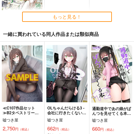
目 The Bunny's Tail 2
神座万象・第十四機
13
嘘つき屋
C-ARTS
関
662
1,430
もっと見る！
円
円
2,178
（税込）
（税込）
円
専売
（税込）
オリジナル
オリジナル
オリジナル
一緒に買われている同人作品または類似商品
サンプル
サンプル
サンプル
カート
カート
カート
通勤道中であの娘がぱ
んつを見せてくる本
11
嘘つき屋
662
円
（税込）
オリジナル
サンプル
カート
≪C107作品セット
OLちゃんだらける3 -
通勤道中であの娘がぱ
≫B2タペストリー
会社に行きたくない
んつを見せてくる本
【サークル：嘘つき
OLちゃん-
12.
嘘つき屋
嘘つき屋
嘘つき屋
屋】 TYPE-C
黒白のアヴェスター 1
藤ちょこ「星の記憶と
今日の一枚 2026
2,750
662
660
円
円
円
（税込）
（税込）
（税込）
巡り合う」絵師100人
年 Vol.1
神座万象・第十四機