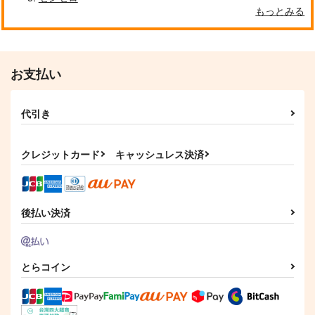
もっとみる
サンプル
サンプル
サンプル
作品詳細
作品詳細
作品詳細
お支払い
代引き
クレジットカード
キャッシュレス決済
後払い決済
便利屋エンのひみつご
異世界転移、地雷付
【有償特典】描き下ろ
と
き。 3
しB2タペストリー
（聖液鍛冶屋のエロラ
Jパブリッシング
KADOKAWA
KADOKAWA
とらコイン
ンタ 1）
825
968
1,650
円
円
円
（税込）
（税込）
（税込）
サンプル
サンプル
サンプル