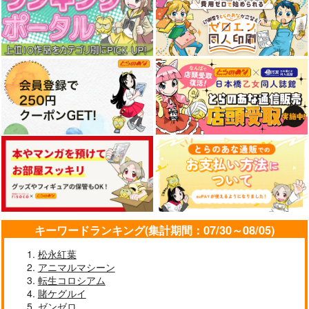
1,320
1,320
1,320
円
円
円
（税込）
（税込）
（税込）
サンプル
サンプル
サンプル
作品詳細
作品詳細
作品詳細
[2608]イリヤの白B2タ
[2608]くぱぁ汐音(健
ペストリー
全)B2タペストリー
くわい屋
くわい屋
1,572
1,572
円
円
（税込）
（税込）
イリヤスフィール・フォ
ン・アインツベルン
キーワードランキング(集計期間：07/30～08/05)
サンプル
サンプル
盗掘王 11
可愛いあなたを壊した
松永紅葉
そしてヒーローと嘘を
い 幼馴染キュー 3
吐く 3
アニマルマシーン
KADOKAWA
作品詳細
作品詳細
転生コロシアム
秋水社
KADOKAWA
1,320
円
（税込）
賭ケグルイ
935
968
円
円
（税込）
（税込）
ゼンゼロ