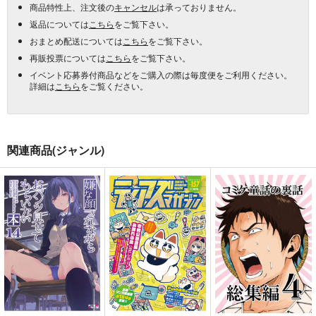
商品特性上、注文後の
キャンセル
は承っておりません。
返品については
こちら
をご覧下さい。
おまとめ配送については
こちら
をご覧下さい。
再販投票については
こちら
をご覧下さい。
イベント応募券付商品などをご購入の際は毎度便をご利用ください。
詳細は
こちら
をご覧ください。
関連商品(ジャンル)