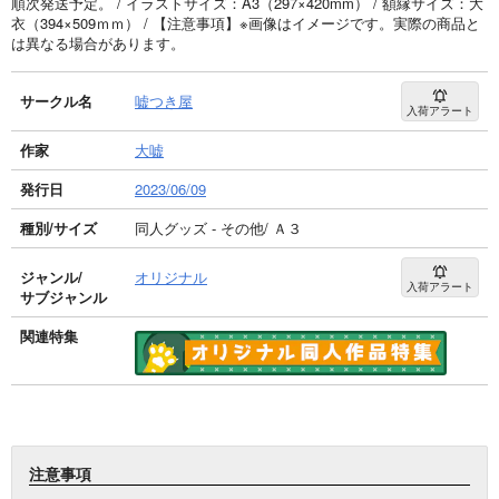
順次発送予定。 / イラストサイズ：A3（297×420mm） / 額縁サイズ：大
衣（394×509ｍｍ） / 【注意事項】※画像はイメージです。実際の商品と
は異なる場合があります。
サークル名
嘘つき屋
入荷アラート
作家
大嘘
発行日
2023/06/09
種別/サイズ
同人グッズ - その他/ Ａ３
ジャンル/
オリジナル
入荷アラート
サブジャンル
関連特集
注意事項