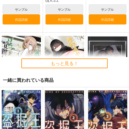
OLちゃん
展 16 大阪展 前売り券
産経新聞社
WhitePlanter
関
サンプル
サンプル
サンプル
1,300
1,320
円
円
2,178
（税込）
（税込）
円
専売
（税込）
オリジナル
オリジナル
作品詳細
作品詳細
作品詳細
オリジナル
サンプル
サンプル
サンプル
カート
カート
カート
もっと見る！
一緒に買われている商品
通勤道中であの娘がぱ
通勤道中であの娘がぱ
【1点限り】「虎通
んつを見せてくる本
んつを見せてくる本
Premium 07」A3額装
11
13
複製イラスト：月ノ輪
嘘つき屋
嘘つき屋
株式会社虎の穴
ガモ【着衣】直筆サイ
ン入り
662
662
49,500
円
円
円
（税込）
（税込）
森倉円「名前のない
（税込）
星」絵師100人
展 16 大阪展 前売り券
サンプル
サンプル
サンプル