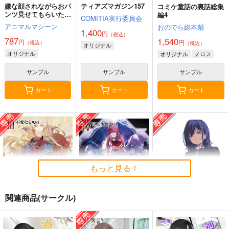
嫌な顔されながらおパ
ティアズマガジン157
コミケ童話の裏話総集
ンツ見せてもらいたい
編4
COMITIA実行委員会
本14
アニマルマシーン
おのでら総本舗
1,400
円
（税込）
787
1,540
円
円
（税込）
（税込）
オリジナル
オリジナル
オリジナル
メロス
サンプル
サンプル
サンプル
カート
カート
カート
もっと見る！
関連商品(サークル)
黒白のアヴェスター 3
黒白のアヴェスター 4
≪C108作品セット