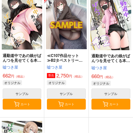
≫B2タペストリー
神座万象・第十四機
神座万象・第十四機
【サークル：アニマル
アニマルマシーン
関
関
マシーン】
2,750
円
専売
2,178
3,144
（税込）
円
円
専売
専売
（税込）
（税込）
オリジナル
オリジナル
オリジナル
サンプル
サンプル
サンプル
カート
カート
カート
通勤道中であの娘がぱ
≪C107作品セット
通勤道中であの娘がぱ
んつを見せてくる本
≫B2タペストリー
んつを見せてくる本
13
【サークル：嘘つき
12.
嘘つき屋
嘘つき屋
嘘つき屋
屋】 TYPE-C
662
2,750
660
円
円
専売
円
（税込）
（税込）
（税込）
オリジナル
オリジナル
オリジナル
サンプル
サンプル
サンプル
カート
カート
カート
黒白のアヴェスター 2
通勤道中であの娘がぱ
まぐ太ノート16冊
んつを見せてくる本