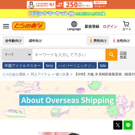
新規登録
ログイン
Language
カート
全年齢向け
成年向け
男性向け
女性向け
詳細
検索
学園アイドルマスター
tony
ハイパーソニックソ…
fate
とらのあな通販
同人アイテム
嘘つき屋
【G35】大嘘_B 高精彩複製原画（額装付