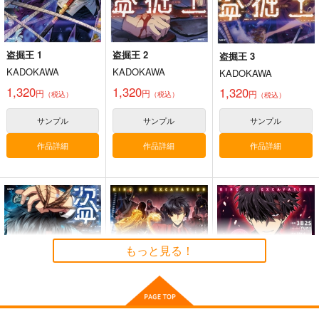
産経新聞社
1,300
円
作品詳細
作品詳細
作品詳細
（税込）
オリジナル
盗掘王 1
盗掘王 2
盗掘王 3
サンプル
KADOKAWA
KADOKAWA
KADOKAWA
カート
1,320
1,320
1,320
円
円
円
（税込）
（税込）
（税込）
サンプル
サンプル
サンプル
作品詳細
作品詳細
作品詳細
【1点限り】「虎通
【1点限り】「虎通
【1点限り】「虎通
Premium 07」A3額装
Premium 07」A3額装
Premium 07」A3額装
複製イラスト：モグダ
複製イラスト：ビフィ
複製イラスト：おりょ
株式会社虎の穴
株式会社虎の穴
株式会社虎の穴
ン【着衣】直筆サイン
ダス【着衣】直筆サイ
う【着衣】直筆サイン
もっと見る！
入り
ン入り
入り
49,500
49,500
49,500
円
円
円
（税込）
（税込）
（税込）
サンプル
サンプル
サンプル
作品詳細
作品詳細
作品詳細