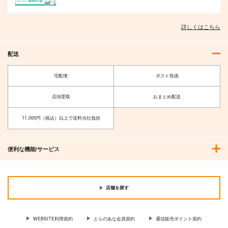
作品詳細
作品詳細
作品詳細
詳しくはこちら
配送
宅配便
ポスト投函
店頭受取
おまとめ配送
11,000円（税込）以上で送料当社負担
(CD)WARN12G(初回
盗掘王 4
【有償特典】特製A3
便利な機能/サービス
限定盤B うらたぬき
タペストリー（このコ
KADOKAWA
ver.)/浦島坂田船
スプレお姉さんは、僕
3,080
KADOKAWA
円
（税込）
専用らしい）
1,320
円
（税込）
1,100
円
（税込）
店舗を探す
サンプル
サンプル
サンプル
WEBSITE利用規約
とらのあな会員規約
通信販売ポイント規約
作品詳細
作品詳細
作品詳細