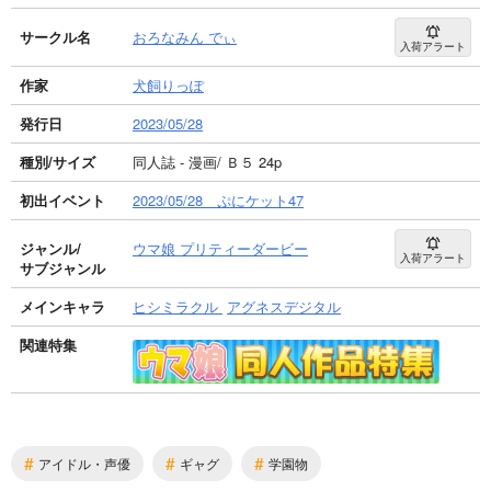
サークル名
おろなみん でぃ
入荷アラート
作家
犬飼りっぽ
発行日
2023/05/28
種別/サイズ
同人誌 - 漫画/ Ｂ５ 24p
初出イベント
2023/05/28 ぷにケット47
ジャンル/
ウマ娘 プリティーダービー
入荷アラート
サブジャンル
メインキャラ
ヒシミラクル
アグネスデジタル
関連特集
#
#
#
アイドル・声優
ギャグ
学園物