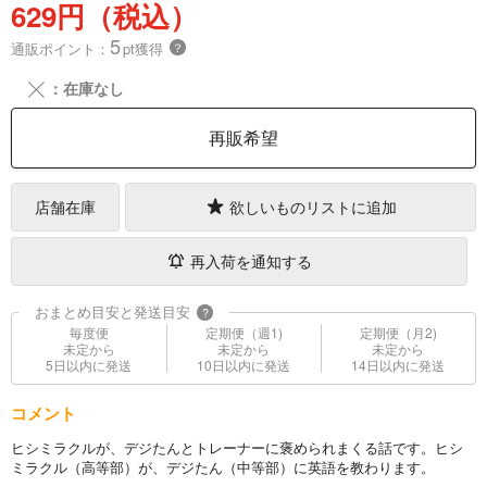
629円（税込）
5
通販ポイント：
pt獲得
？
╳
：在庫なし
再販希望
店舗在庫
欲しいものリストに追加
再入荷を通知する
おまとめ目安と発送目安
?
毎度便
定期便（週1)
定期便（月2)
未定から
未定から
未定から
5日以内に発送
10日以内に発送
14日以内に発送
コメント
ヒシミラクルが、デジたんとトレーナーに褒められまくる話です。ヒシ
ミラクル（高等部）が、デジたん（中等部）に英語を教わります。