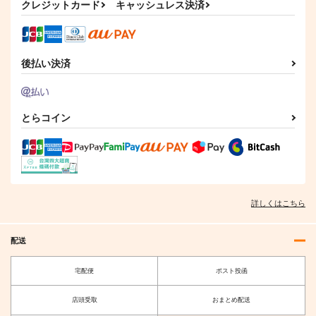
クレジットカード
キャッシュレス決済
後払い決済
UMAMANGAアラカル
ウマ娘 ベルノライ
ウマ娘 ブエナビス
ト 2026 SUMMER
ト 防水ステッカー
タ 防水ステッカー
Rebel Alliance
コパン
コパン
とらコイン
1,210
440
440
円
円
円
（税込）
（税込）
（税込）
ウマ娘 プリティーダービー
ウマ娘 プリティーダービー
ウマ娘 プリティーダービー
アーモンドアイ
ベルノライト
ブエナビスタ
ステイゴールド
サンプル
サンプル
サンプル
詳しくはこちら
カート
カート
カート
配送
宅配便
ポスト投函
店頭受取
おまとめ配送