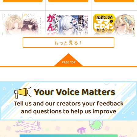
ギャルゲーム批評
Get well soon
忘れ物のありか
もっと見る！
2026年１月号
鈍色
モス製麺
Ｏ山出版
944
200
円
円
専売
（税込）
（税込）
440
円
（税込）
ウマ娘 プリティーダービー
ウマ娘 プリティーダービー
ウマ娘 プリティーダービー
ジャングルポケット×アグネスタキオン
スティルインラブ
褒めて、撫でて、いい
世界を終わらせた邪神
その悪役貴族、ママヒ
サンプル
サンプル
サンプル
子って
の転生体、ヒトに褒め
ロインが好きすぎ
る 真摯な努力で最強
カート
カート
カート
ハーパーコリンズ・ジ
KADOKAWA
KADOKAWA
となり不遇な推しキャ
ャパン
ラ助けまくる 4
880
924
円
円
（税込）
（税込）
858
円
（税込）
サンプル
サンプル
サンプル
作品詳細
作品詳細
作品詳細