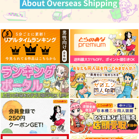
ゴールドシップ風雲録
ゴールドシップ風雲録
皇帝はかく語りき3
7
６
いどんち
雪墨庵
雪墨庵
1,980
円
（税込）
660
660
円
円
（税込）
（税込）
ウマ娘 プリティーダービー
ウマ娘 プリティーダービー
ウマ娘 プリティーダービー
シンボリルドルフ
ゴールドシップ
ゴールドシップ
ジェンティルドンナ
姉喰い勇者と貞操逆転
その悪役貴族、ママヒ
姉喰い勇者と貞操逆転
ノーリーズン
オルフェーヴル
帝国のお姉ちゃん! ゴ
ロインが好きすぎ
帝国のお姉ちゃん! ゴ
サンプル
サンプル
サンプル
カルストンライトオ
ドリームジャーニー
ミスキルとバカにされ
る 真摯な努力で最強
ミスキルとバカにされ
一二三書房
KADOKAWA
一二三書房
続けた姉喰いギフトの
となり不遇な推しキャ
続けた姉喰いギフトの
カート
カート
カート
少年、スキル覚醒し帝
ラ助けまくる 5
少年、スキル覚醒し帝
935
924
880
円
円
円
（税込）
（税込）
（税込）
国最強七大女将軍を堕
国最強七大女将軍を堕
としまくる。 3
としまくる。 2
サンプル
サンプル
サンプル
作品詳細
作品詳細
作品詳細