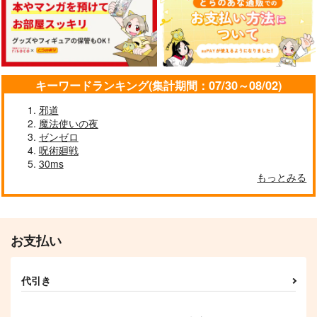
ゴールドシップ風雲録
ウマ娘ゴールドシップ
ウマ娘 マチカネタン
キーワードランキング(集計期間：07/30～08/02)
５
耐水ステッカー
ホイザ耐水ステッカー
雪墨庵
コパン
コパン
邪道
魔法使いの夜
660
440
440
円
円
円
（税込）
（税込）
（税込）
ゼンゼロ
姉喰い勇者と貞操逆転
その悪役貴族、ママヒ
ウマ娘 プリティーダービー
ウマ娘 プリティーダービー
ウマ娘 プリティーダービー
呪術廻戦
帝国のお姉ちゃん! ゴ
ロインが好きすぎ
ゴールドシップ
30ms
ミスキルとバカにされ
る 真摯な努力で最強
一二三書房
KADOKAWA
アグネスタキオン
もっとみる
続けた姉喰いギフトの
となり不遇な推しキャ
サンプル
サンプル
サンプル
マンハッタンカフェ
少年、スキル覚醒し帝
ラ助けまくる 3
825
792
円
円
（税込）
（税込）
国最強七大女将軍を堕
カート
カート
カート
としまくる。 1
サンプル
サンプル
お支払い
作品詳細
作品詳細
代引き