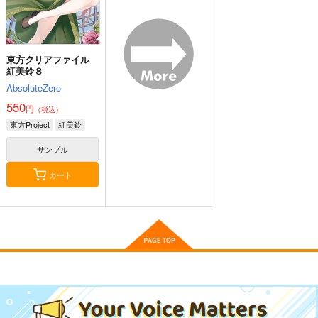
東方クリアファイル
紅美鈴８
AbsoluteZero
550
円
（税込）
東方Project
紅美鈴
サンプル
カート
東方スライドキーホル
東方スライドキーホル
東方クリアファイル
ダー フランドール
ダー 比那名居天子
紫＆藍５
AbsoluteZero
AbsoluteZero
AbsoluteZero
990
990
550
円
円
円
（税込）
（税込）
（税込）
フランドール・スカーレ
比那名居天子
八雲紫
ット
サンプル
サンプル
サンプル
作品詳細
作品詳細
作品詳細