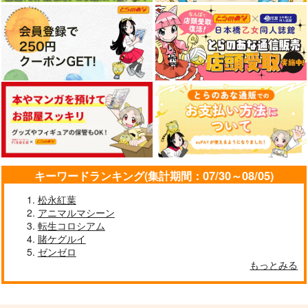
東方剛欲異聞～水没し
東方猫鍵盤16
東方ハイスピード8
た沈愁地獄
豚乙女
ガネメ
キーワードランキング(集計期間：07/30～08/05)
黄昏フロンティア
1,430
1,650
円
円
（税込）
（税込）
松永紅葉
2,200
円
（税込）
橙
フランドール・スカーレ
アニマルマシーン
ット
転生コロシアム
サンプル
サンプル
サンプル
賭ケグルイ
ゼンゼロ
作品詳細
作品詳細
作品詳細
もっとみる