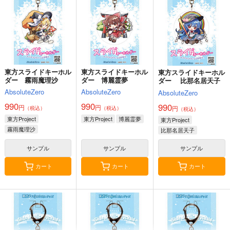
円
（税込）
1,760
1,320
円
円
（税込）
（税込）
東方Project
東方Project
東方Project
博麗霊夢
サンプル
サンプル
サンプル
カート
カート
カート
東方スライドキーホル
東方スライドキーホル
東方スライドキーホル
ダー 霧雨魔理沙
ダー 博麗霊夢
ダー 比那名居天子
AbsoluteZero
AbsoluteZero
AbsoluteZero
990
990
990
円
円
円
（税込）
（税込）
（税込）
東方Project
東方Project
博麗霊夢
東方Project
霧雨魔理沙
比那名居天子
サンプル
サンプル
サンプル
カート
カート
カート
東方剛欲異聞～水没し
東方紅魔郷～
Clutch Shooter #05
た沈愁地獄
the Embodiment of
Silver Forest
Scarlet Devil～
黄昏フロンティア
上海アリス幻樂団
1,430
円
（税込）
2,200
1,100
円
円