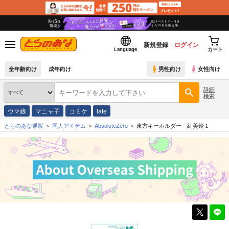
新規登録
ログイン
Language
カート
全年齢向け
成年向け
男性向け
女性向け
詳細
検索
ウマ娘
マニャ子
コミケ
fate
とらのあな通販
同人アイテム
AbsoluteZero
東方キーホルダー 紅美鈴１