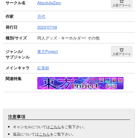
サークル名
AbsoluteZero
入荷アラート
作家
月代
発行日
2023/07/09
種別/サイズ
同人グッズ - キーホルダー/ その他
ジャンル/
東方Project
入荷アラート
サブジャンル
メインキャラ
紅美鈴
関連特集
注意事項
キャンセルについては
こちら
をご覧下さい。
返品については
こちら
をご覧下さい。