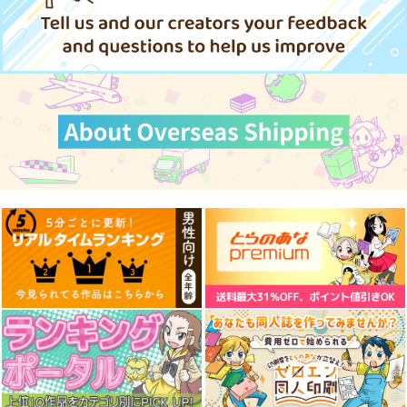
東方クリアファイル
東方クリアファイル
ご用心
菅牧典５
秋静葉＆穣子5
オタギイン
AbsoluteZero
AbsoluteZero
880
円
（税込）
550
550
円
円
（税込）
（税込）
藤原妹紅
菅牧典
秋静葉
サンプル
サンプル
サンプル
作品詳細
作品詳細
作品詳細