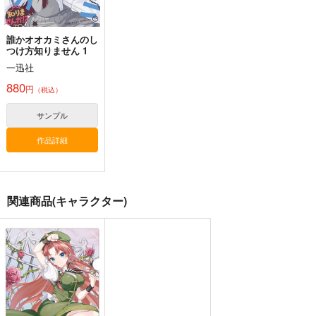
作品詳細
作品詳細
作品詳細
誰かオオカミさんのし
つけ方知りません 1
一迅社
880
円
（税込）
東方スライドキーホル
東方クリアファイル
ダー フランドール
紅美鈴８
サンプル
AbsoluteZero
AbsoluteZero
作品詳細
990
550
円
円
（税込）
（税込）
東方Project
東方Project
紅美鈴
フランドール・スカーレット
関連商品(キャラクター)
東方スライドキーホル
東方スライドキーホル
東方スライドキーホル
サンプル
サンプル
ダー 古明地こいし
ダー 依神紫苑
ダー レミリア
AbsoluteZero
AbsoluteZero
AbsoluteZero
カート
カート
990
990
990
円
円
円
（税込）
（税込）
（税込）
古明地こいし
依神紫苑
レミリア・スカーレット
サンプル
サンプル
サンプル
作品詳細
作品詳細
作品詳細