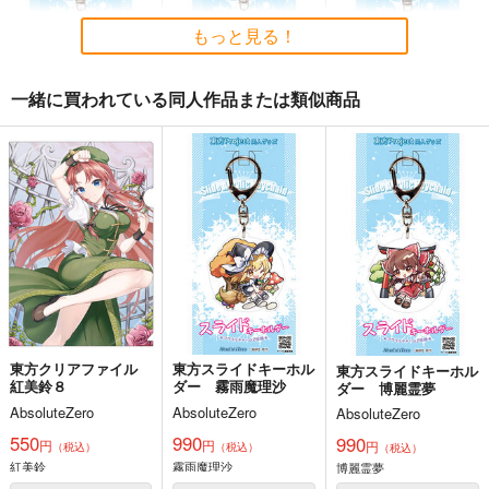
（税込）
（税込）
東方Project
東方Project
東方Project
十六夜 咲夜
もっと見る！
サンプル
サンプル
サンプル
一緒に買われている同人作品または類似商品
カート
カート
カート
東方スライドキーホル
東方スライドキーホル
東方スライドキーホル
ダー 十六夜咲夜
ダー 魂魄妖夢
ダー 古明地さとり
AbsoluteZero
AbsoluteZero
AbsoluteZero
990
990
990
円
円
円
（税込）
（税込）
（税込）
東方Project
東方Project
魂魄妖夢
東方Project
十六夜咲夜
古明地さとり
サンプル
サンプル
サンプル
カート
カート
カート
東方クリアファイル
東方スライドキーホル
東方スライドキーホル
紅美鈴８
ダー 霧雨魔理沙
ダー 博麗霊夢
必然のカタストロフィ
AbsoluteZero
AbsoluteZero
AbsoluteZero
／Magical-マジカル-
550
990
990
少女フラクタル
円
円
円
（税込）
（税込）
（税込）
紅美鈴
霧雨魔理沙
博麗霊夢
2,750
円
（税込）