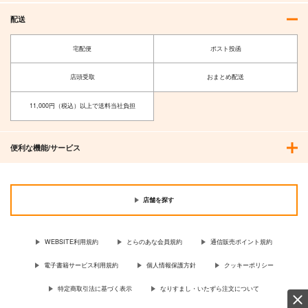
配送
宅配便
ポスト投函
店頭受取
おまとめ配送
11,000円（税込）以上で送料当社負担
便利な機能/サービス
店舗を探す
WEBSITE利用規約
とらのあな会員規約
通信販売ポイント規約
電子書籍サービス利用規約
個人情報保護方針
クッキーポリシー
特定商取引法に基づく表示
なりすまし・いたずら注文について