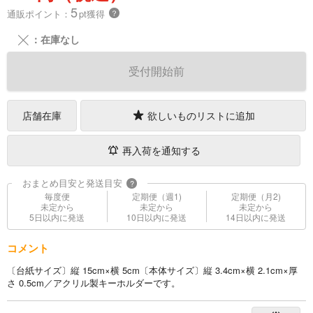
5
通販ポイント：
pt獲得
？
╳
：在庫なし
受付開始前
店舗在庫
欲しいものリストに追加
再入荷を通知する
おまとめ目安と発送目安
?
毎度便
定期便（週1)
定期便（月2)
未定から
未定から
未定から
5日以内に発送
10日以内に発送
14日以内に発送
コメント
〔台紙サイズ〕縦 15cm×横 5cm〔本体サイズ〕縦 3.4cm×横 2.1cm×厚
さ 0.5cm／アクリル製キーホルダーです。