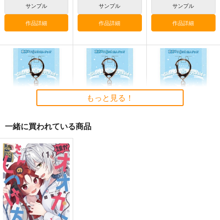
東方Project
サンプル
サンプル
サンプル
サンプル
作品詳細
作品詳細
作品詳細
カート
東方スライドキーホル
東方スライドキーホル
東方スライドキーホル
ダー 古明地こいし
ダー 依神紫苑
ダー レミリア
AbsoluteZero
AbsoluteZero
AbsoluteZero
もっと見る！
990
990
990
円
円
円
（税込）
（税込）
（税込）
東方Project
東方Project
依神紫苑
東方Project
一緒に買われている商品
古明地こいし
レミリア・スカーレット
サンプル
サンプル
サンプル
東方スライドキーホル
東方スライドキーホル
東方スライドキーホル
ダー 十六夜咲夜
ダー 魂魄妖夢
カート
カート
カート
ダー 古明地さとり
AbsoluteZero
AbsoluteZero
AbsoluteZero
990
990
990
円
円
円
（税込）
（税込）
（税込）
十六夜咲夜
魂魄妖夢
古明地さとり
サンプル
サンプル
サンプル