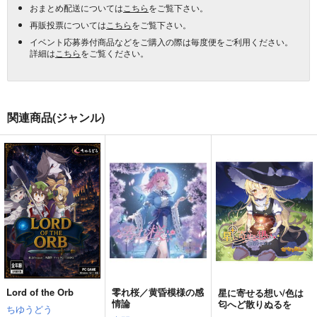
おまとめ配送については
こちら
をご覧下さい。
再販投票については
こちら
をご覧下さい。
イベント応募券付商品などをご購入の際は毎度便をご利用ください。
詳細は
こちら
をご覧ください。
関連商品(ジャンル)
Lord of the Orb
零れ桜／黄昏模様の感
星に寄せる想い/色は
情論
匂へど散りぬるを
ちゆうどう