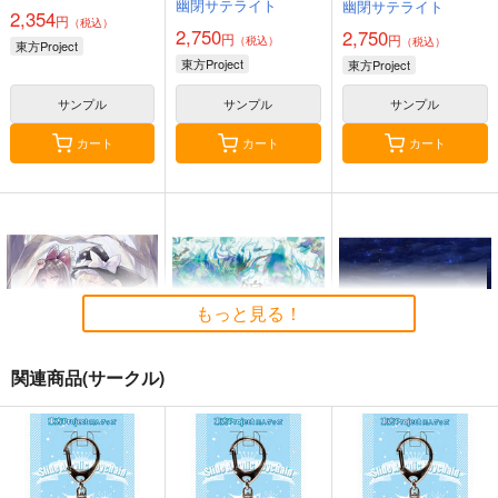
幽閉サテライト
幽閉サテライト
2,354
円
（税込）
2,750
2,750
円
円
（税込）
（税込）
東方Project
東方Project
東方Project
サンプル
サンプル
サンプル
カート
カート
カート
もっと見る！
関連商品(サークル)
始まりの雨
東方錦上
寂光寂
京 ～ Fossilized Won
滅 ～ The Truth of th
幽閉サテライト
ders.
e Cessation of Dukkh
上海アリス幻樂団
Demetori
a
2,200