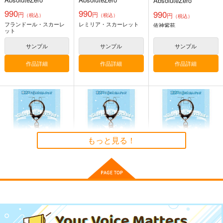
AbsoluteZero
990
990
990
円
円
円
（税込）
（税込）
（税込）
Fate/GOMEMO10
FGO OEKAKI Rando
Fate Log Grand UNO
フランドール・スカーレ
レミリア・スカーレット
m5
依神紫苑
FFICIAL FANBOOK
ワダメモ
ット
たけさと
act on
785
円
（税込）
サンプル
サンプル
サンプル
1,320
1,430
円
円
（税込）
（税込）
Fate/Grand Order
Fate/Grand Order
作品詳細
作品詳細
作品詳細
Fate/Grand Order
鈴鹿御前
岸波白野
ギルガメッシュ
サンプル
サンプル
サンプル
東方スライドキーホル
東方スライドキーホル
東方スライドキーホル
カート
カート
カート
ダー 古明地こいし
ダー 依神紫苑
ダー レミリア
AbsoluteZero
AbsoluteZero
AbsoluteZero
もっと見る！
990
990
990
円
円
円
（税込）
（税込）
（税込）
東方Project
東方Project
依神紫苑
東方Project
古明地こいし
レミリア・スカーレット
サンプル
サンプル
サンプル
東方スライドキーホル
東方スライドキーホル
東方スライドキーホル
カート
カート
カート
ダー 古明地こいし
ダー 古明地さとり
ダー 魂魄妖夢
AbsoluteZero
AbsoluteZero
AbsoluteZero