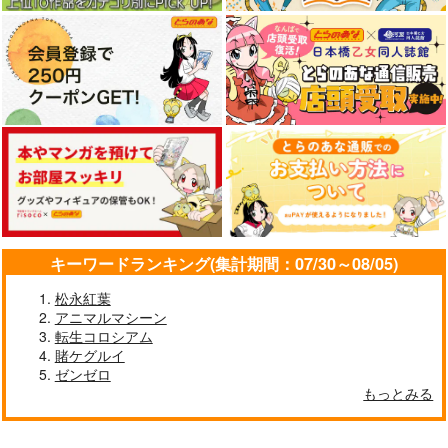
十六夜咲夜
比那名居天子
博麗霊夢
サンプル
サンプル
サンプル
火よ！星の光の瞬きよ
FGO/FAKE DUME
えふじいおう和風肖像
画集参
Owen
TOKIMOOON
作品詳細
作品詳細
作品詳細
800個入りタコ焼き
5,500
495
円
円
（税込）
（税込）
787
円
専売
（税込）
オー
Fate/Grand Order
Fate/Grand Order
ルキャラ
Fate/Grand Order
巌窟王 エドモン・ダンテス
葛飾北斎
巌窟王 モンテ・クリスト
サンプル
サンプル
サンプル
藤丸立香
カート
カート
カート
キーワードランキング(集計期間：07/30～08/05)
松永紅葉
アニマルマシーン
転生コロシアム
東方スライドキーホル
Music!
疲れアーシャ兎アクキ
賭ケグルイ
ダー 霧雨魔理沙
ー(6cm)
甘酒甘露
ゼンゼロ
AbsoluteZero
ELEMENTS
もっとみる
1,000
円
（税込）
FANTASY
990
円
（税込）
謎のヒロインX
944
霧雨魔理沙
円
（税込）