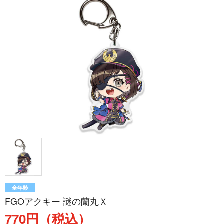
全年齢
FGOアクキー 謎の蘭丸Ｘ
770円（税込）