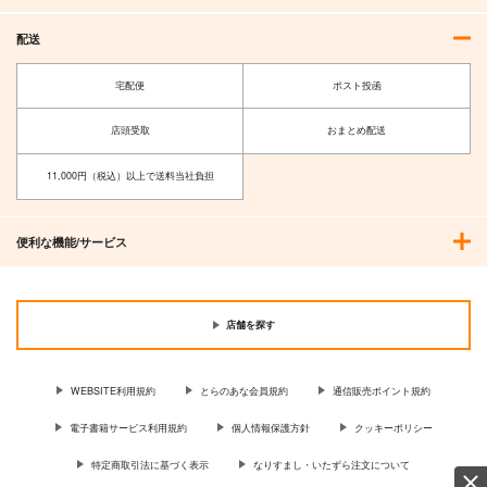
サンプル
サンプル
サンプル
配送
作品詳細
作品詳細
作品詳細
宅配便
ポスト投函
店頭受取
おまとめ配送
11,000円（税込）以上で送料当社負担
便利な機能/サービス
店舗を探す
シー兎アクキー(6cm)
テレシス兎アクキー
リィン兎アクキー(6ｃ
(6cm)
ｍ)
ELEMENTS
ELEMENTS
ELEMENTS
WEBSITE利用規約
とらのあな会員規約
通信販売ポイント規約
FANTASY
FANTASY
FANTASY
944
円
電子書籍サービス利用規約
個人情報保護方針
クッキーポリシー
（税込）
944
944
円
円
（税込）
（税込）
特定商取引法に基づく表示
なりすまし・いたずら注文について