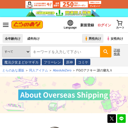
新規登録
ログイン
Language
カート
全年齢向け
成年向け
男性向け
女性向け
詳細
検索
魔法少女まどかマギカ
フリーレン
原神
コミケ
とらのあな通販
同人アイテム
AbsoluteZero
FGOアクキー 謎の蘭丸Ｘ