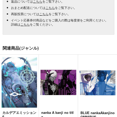
返品については
こちら
をご覧下さい。
おまとめ配送については
こちら
をご覧下さい。
再販投票については
こちら
をご覧下さい。
イベント応募券付商品などをご購入の際は毎度便をご利用ください。
詳細は
こちら
をご覧ください。
関連商品(ジャンル)
カルデアエミッション
nanka A kanji no titl
BLUE nankaAkanjino
6
e
OMNIBUS