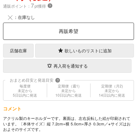
7
通販ポイント：
pt獲得
？
╳
：在庫なし
再販希望
店舗在庫
欲しいものリストに追加
再入荷を通知する
おまとめ目安と発送目安
?
毎度便
定期便（週1)
定期便（月2)
未定から
未定から
未定から
5日以内に発送
10日以内に発送
14日以内に発送
コメント
アクリル製のキーホルダーです。裏面は、左右反転した絵が印刷されて
います。〔本体サイズ〕縦 7.2cm×横 5.0cm×厚さ 0.3cm／※サイズはお
およそのサイズです。