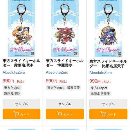
RED nankaAkanjino
GGG / EVENT QUES
悪縁
OMNIBUS
T
ぽむ屋
ハイパーソニックソウ
仕立屋D
770
円
（税込）
ル
473
円
専売
（税込）
Fate/Grand Order
3,025
円
Fate/Grand Order
（税込）
マシュ・キリエライト
柳生但馬守宗矩
Fate/Grand Order
リリス
新宿のアーチャー
カルナ
アルジュナ
レジスタンスのライダー
サンプル
サンプル
サンプル
東方スライドキーホル
東方スライドキーホル
東方スライドキーホル
カート
カート
カート
ダー 霧雨魔理沙
ダー 博麗霊夢
ダー 比那名居天子
AbsoluteZero
AbsoluteZero
AbsoluteZero
990
990
990
円
円
円
（税込）
（税込）
（税込）
東方Project
東方Project
博麗霊夢
東方Project
霧雨魔理沙
比那名居天子
サンプル
サンプル
サンプル
カート
カート
カート