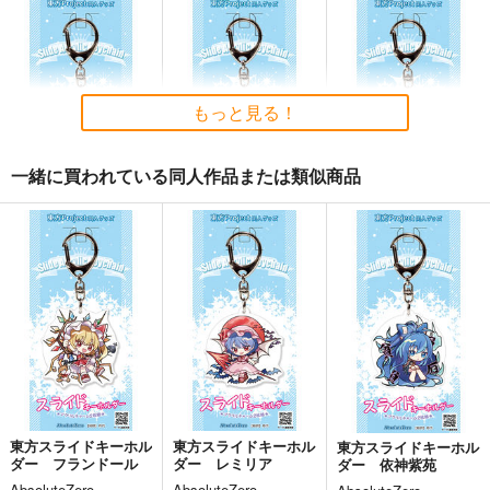
人類最古と人類最後 I
CHALDEA SKETCH 1
Fate/Grand Order ma
6
terial XXI
壱番地
CLOSET CHILD
TYPE-MOON
2,860
円
（税込）
1,481
2,200
もっと見る！
円
円
（税込）
（税込）
Fate/Grand Order
Fate/Grand Order
Fate/Grand Order
ギルガメッシュ〔キャスター〕×ぐだ子
メタトロン・ジャンヌ
一緒に買われている同人作品または類似商品
リリス
サンプル
サンプル
サンプル
東方スライドキーホル
東方スライドキーホル
東方スライドキーホル
カート
カート
カート
ダー 十六夜咲夜
ダー 魂魄妖夢
ダー 古明地さとり
AbsoluteZero
AbsoluteZero
AbsoluteZero
990
990
990
円
円
円
（税込）
（税込）
（税込）
東方Project
東方Project
魂魄妖夢
東方Project
十六夜咲夜
古明地さとり
サンプル
サンプル
サンプル
カート
カート
カート
東方スライドキーホル
東方スライドキーホル
東方スライドキーホル
ダー フランドール
ダー レミリア
ダー 依神紫苑
AbsoluteZero
AbsoluteZero