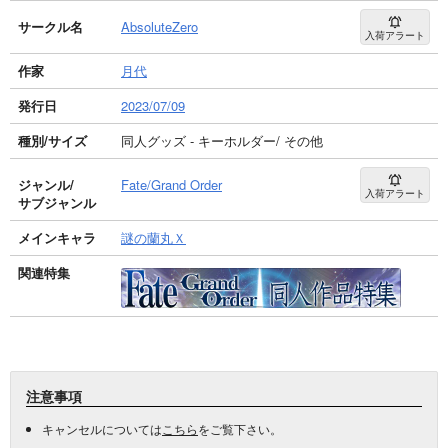
サークル名
AbsoluteZero
入荷アラート
作家
月代
発行日
2023/07/09
種別/サイズ
同人グッズ - キーホルダー/ その他
ジャンル/
Fate/Grand Order
入荷アラート
サブジャンル
メインキャラ
謎の蘭丸Ｘ
関連特集
注意事項
キャンセルについては
こちら
をご覧下さい。