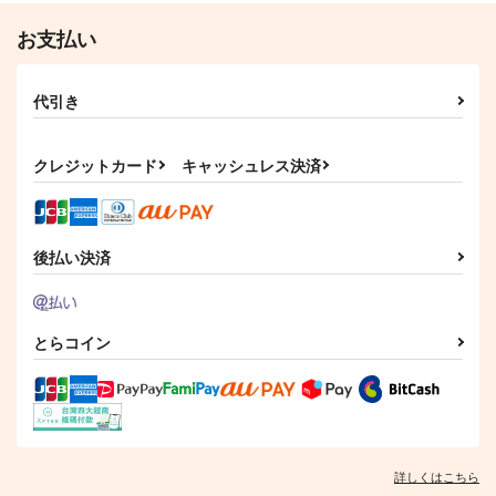
サンプル
サンプル
サンプル
お支払い
LACKGAKIBOX2025
作品詳細
作品詳細
作品詳細
珈琲紳士の部屋
代引き
3,144
円
（税込）
Fate/Grand Order
藤堂平助
一文字則宗
クレジットカード
キャッシュレス決済
岡田以蔵
サンプル
カート
後払い決済
とらコイン
テレジア兎アクキー
ユー兎アクキー(6cm)
ニェン兎アクキー
(6cm)
(6cm)
ELEMENTS
ELEMENTS
ELEMENTS
FANTASY
FANTASY
FANTASY
944
円
（税込）
944
944
円
円
（税込）
（税込）
詳しくはこちら