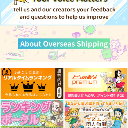
990
990
990
円
円
円
（税込）
（税込）
（税込）
古明地こいし
古明地さとり
斎藤一の本2
刑部姫 豪華客船へ行
魂魄妖夢
海嘯に永訣
く
斎藤一の本を出すサー
Owen
サンプル
サンプル
サンプル
んじゃめな本舗
クル
787
円
（税込）
605
作品詳細
作品詳細
作品詳細
円
2,357
（税込）
円
Fate/Grand Order
（税込）
Fate/Grand Order
斎藤一
藤丸立香
Fate/Grand Order
刑部姫
蘆屋道満
斎藤一
サンプル
サンプル
サンプル
東方スライドキーホル
東方クリアファイル
カート
カート
カート
ダー フランドール
紅美鈴８
AbsoluteZero
AbsoluteZero
990
550
円
円
（税込）
（税込）
東方Project
東方Project
紅美鈴
フランドール・スカーレット
サンプル
サンプル
東方スライドキーホル
東方スライドキーホル
東方スライドキーホル
ダー 十六夜咲夜
ダー 比那名居天子
ダー 博麗霊夢
カート
カート
AbsoluteZero
AbsoluteZero
AbsoluteZero
990
990
990
円
円
円
（税込）
（税込）
（税込）