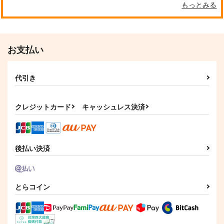
もっとみる
作品詳細
作品詳細
作品詳細
お支払い
代引き
クレジットカード
キャッシュレス決済
ドルフィンウェーブ-
ポケッ●モン●ター ス
咲宮入華-160x50CM
カーレット・バイオレ
抱き枕カバー
ット-ナンジャ
eb
eb
【YC1153】
モ-160X50cm抱き枕
ゼンレスゾーンゼロ-
ブルーアーカイブ-聖
後払い決済
崩壊：スターレイ
カバー【YC1155】
13,200
13,200
円
円
（税込）
（税込）
レミエール・ダ
園ミカ-160x50CM抱
ル- ブローニ
ドルフィンウェーブ
その他
ナンジャモ
ン-160x50CM抱き枕
き枕カバー【1169】
ャ-160x50CM抱き枕カ
eb
eb
eb
カバー【1387】
バー【1199】
咲宮入華
13,200
13,200
13,200
円
円
円
（税込）
（税込）
（税込）
とらコイン
サンプル
サンプル
レミエール・ダン
聖園ミカ
ブローニャ
作品詳細
作品詳細
サンプル
サンプル
サンプル