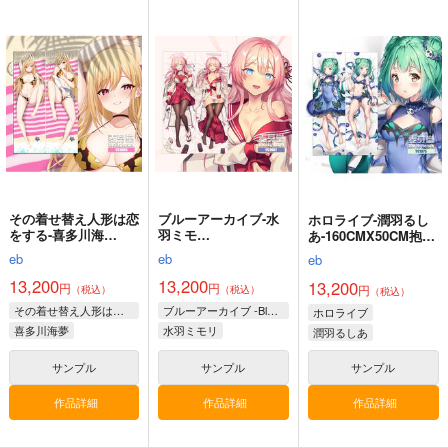
推しの子-有馬 か
な-160x50CM抱き枕
カバー【1211】
eb
13,200
円
（税込）
【推しの子】
有馬かな
サンプル
作品詳細
その着せ替え人形は恋
ブルーアーカイブ-水
ホロライブ-潤羽るし
をする-喜多川海
羽ミモ
あ-160CMX50CM抱き
夢-160CMX50CM抱き
リ-160CMX50CM抱き
枕カバー【YC1075】
eb
eb
eb
枕カバー【YC1065】
枕カバー【YC1067】
13,200
13,200
13,200
円
円
円
（税込）
（税込）
（税込）
その着せ替え人形は恋をする
ブルーアーカイブ -Blue Archive-
ホロライブ
喜多川海夢
水羽ミモリ
潤羽るしあ
サンプル
サンプル
サンプル
作品詳細
作品詳細
作品詳細