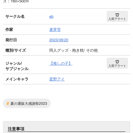
ズ：160×50cm
サークル名
eb
入荷アラート
作家
麦芽堂
発行日
2023/08/20
種別/サイズ
同人グッズ - 抱き枕/ その他
ジャンル/
【推しの子】
入荷アラート
サブジャンル
メインキャラ
星野アイ
#
夏の通販大感謝祭2023
注意事項