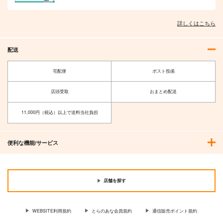
作品詳細
作品詳細
作品詳細
詳しくはこちら
配送
宅配便
ポスト投函
店頭受取
おまとめ配送
11,000円（税込）以上で送料当社負担
崩壊：スターレイル-
ホロライブ-ニノマエ
鏡流-160x50CM抱き
イナニス-160x50CM
便利な機能/サービス
枕カバー【1205】
抱き枕カバー
eb
eb
【YC1215】
13,200
13,200
円
円
（税込）
（税込）
鏡流
一伊那尓栖
店舗を探す
サンプル
サンプル
WEBSITE利用規約
とらのあな会員規約
通信販売ポイント規約
作品詳細
作品詳細