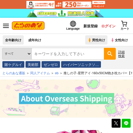
新規登録
ログイン
Language
カート
全年齢向け
成年向け
男性向け
女性向け
詳細
検索
賭ケグルイ
美術部
ゼンゼロ
ハイパーソニックソ…
とらのあな通販
同人アイテム
eb
推しの子-星野アイ-160x50CM抱き枕カバー【1