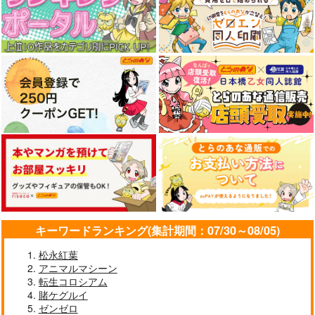
サンプル
サンプル
サンプル
作品詳細
作品詳細
作品詳細
ブルーアーカイブ-猫
機動戦士ガンダム 水
チェンソーマン-マキ
塚ヒビ
星の魔女-スレッタ・
マ-160CMX50CM抱き
キ-160CMX50CM抱き
マーキュリ
枕カバー【YC1149】
eb
eb
eb
枕カバー【YC1145】
ー-160CMX50CM抱き
枕カバー【YC1147】
13,200
13,200
13,200
円
円
円
（税込）
（税込）
（税込）
崩壊：スターレイル -
名探偵プリキュア！-
ゼンレスゾーンゼロ-
ブルーアーカイブ -Blue Archive-
機動戦士ガンダム 水星の魔女
キーワードランキング(集計期間：07/30～08/05)
チェンソーマン
火花--160X50cm抱き
森亜るる
プロメイア-160x50CM
猫塚ヒビキ
スレッタ・マーキュリー
マキマ
枕カバー【YC1369】
か-160X50cm抱き枕
抱き枕カバー
eb
eb
eb
松永紅葉
カバー【YC1377】
【1385】
サンプル
アニマルマシーン
サンプル
サンプル
13,200
13,200
13,200
円
円
円
（税込）
（税込）
（税込）
転生コロシアム
火花
森亜るるか
プロメイア
作品詳細
作品詳細
作品詳細
賭ケグルイ
ゼンゼロ
サンプル
サンプル
サンプル