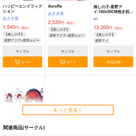
ハッピーエンドフィク
AuroRa
推しの子-星野ア
ション
イ-160x50CM抱き枕カ
あさぎ屋
バー【1187】
あさぎ屋
eb
2,530
円
（税込）
1,540
13,200
円
円
（税込）
（税込）
【推しの子】
【推しの子】
【推しの子】
星野アクア×星野ルビー
星野アクア×星野ルビー
星野アイ
サンプル
サンプル
サンプル
作品詳細
カート
カート
もっと見る！
関連商品(サークル)