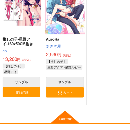
13,200
13,200
13,200
円
円
円
（税込）
（税込）
（税込）
デルタ
カフカ
符玄
サンプル
サンプル
サンプル
作品詳細
作品詳細
作品詳細
推しの子-星野ア
AuroRa
イ-160x50CM抱き枕
あさぎ屋
カバー【1187】
eb
2,530
円
（税込）
13,200
円
（税込）
【推しの子】
リコリス・リコイル-
ホロライブ-がうる・
リコリス・リコイル-
【推しの子】
星野アクア×星野ルビー
錦木千束
ぐら-160CMX50CM抱
井ノ上たき
星野アイ
160CMX50CM抱き枕
き枕カバー
な-160CMX50CM抱き
eb
eb
eb
カバー【YC1121】
【YC1135】
枕カバー【YC1137】
サンプル
サンプル
13,200
13,200
13,200
円
円
円
（税込）
（税込）
（税込）
作品詳細
カート
リコリス・リコイル
ホロライブ
リコリス・リコイル
錦木千束
がうる・ぐら
井ノ上たきな
原神-アルレッキー
原神-フリー
ポ●モン -カナリ
サンプル
サンプル
サンプル
ノ-160x50CM抱き枕
ナ-160x50CM抱き枕
ィ-160X50cm抱き枕
カバー【1207】
カバー【1209】
カバー【YC1355】
eb
eb
eb
作品詳細
作品詳細
作品詳細
13,200
13,200
13,200
円
円
円
（税込）
（税込）
（税込）