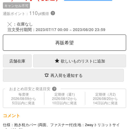
キャンセル不可
110
通販ポイント：
pt獲得
？
╳
：在庫なし
注文受付期間：2023/07/17 00:00 ~ 2023/08/20 23:59
再販希望
店舗在庫
欲しいものリストに追加
再入荷を通知する
おまとめ目安と発送目安
?
毎度便
定期便（週1)
定期便（月2)
2026/08/09から
2026/08/12から
2026/08/20から
5日以内に発送
10日以内に発送
14日以内に発送
コメント
仕様：抱き枕カバー (両面、ファスナー付)生地：2wayトリコットサイ