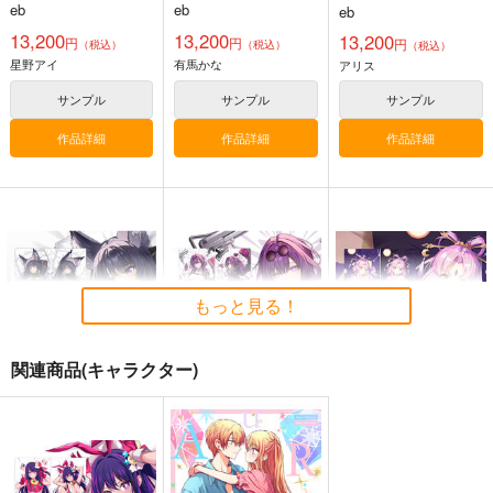
カバー【1187】
カバー【1211】
カバー【YC1157】
eb
eb
eb
13,200
13,200
13,200
円
円
円
（税込）
（税込）
（税込）
星野アイ
有馬かな
アリス
サンプル
サンプル
サンプル
作品詳細
作品詳細
作品詳細
ブルーアーカイブ-狐
ブルーアーカイブ-十
ブルーアーカイブ-小
坂ワカ
六夜ノノ
鳥遊ホシ
モ-160CMX50CM抱き
ミ-160CMX50CM抱き
ノ-160CMX50CM抱き
eb
eb
eb
枕カバー【YC1109】
枕カバー【YC1119】
枕カバー【YC1123】
もっと見る！
13,200
13,200
13,200
円
円
円
（税込）
（税込）
（税込）
ブルーアーカイブ -Blue Archive-
ブルーアーカイブ -Blue Archive-
ブルーアーカイブ -Blue Archive-
関連商品(キャラクター)
狐坂ワカモ
十六夜ノノミ
小鳥遊ホシノ
サンプル
サンプル
サンプル
陰の実力者になりたく
崩壊：スターレイル-
崩壊：スターレイル-
作品詳細
作品詳細
作品詳細
て! -デルタ-160x50CM
カフカ-160x50CM抱
符玄-160x50CM抱き枕
抱き枕カバー
き枕カバー【1193】
カバー【1201】
eb
eb
eb
【1173】