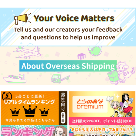
アルレッキーノ
フリーナ
カナリィ
サンプル
サンプル
サンプル
作品詳細
作品詳細
作品詳細
チェンソーマン-パワ
サイバーパンク:エッ
サイバーパンク:エッ
ー-160CMX50CM抱き
ジランナーズ-ルーシ
ジランナーズ- レベッ
枕カバー【YC1141】
ー-160CMX50CM抱き
カ-160CMX50CM抱き
eb
eb
eb
枕カバー【YC1143】
枕カバー【YC1151】
13,200
13,200
13,200
円
円
円
（税込）
（税込）
（税込）
チェンソーマン
その他
ルーシー
その他
レベッカ
パワー
原神-コロンビーナ(少
原神-コロンビーナ(少
勝利の女神NIKKE-ナ
女)-160X50cm抱き枕
女)-160X50cm抱き枕
ユタ-160X50cm抱き
カバー【YC1357】
カバー【YC1359】
枕カバー【YC1361】
サンプル
サンプル
サンプル
eb
eb
eb
13,200
13,200
13,200
作品詳細
作品詳細
作品詳細
円
円
円
（税込）
（税込）
（税込）
コロンビーナ
コロンビーナ
ナユタ