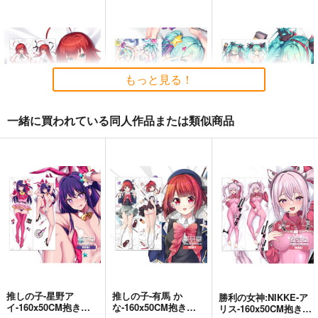
もっと見る！
一緒に買われている同人作品または類似商品
ハイスクールD×D-リ
マジカルミライ-初音
デジタルスターズ
アス・グレモリー-抱
ミク-160CMX50CM抱
2022-初音ミ
き枕カバー
き枕カバー
ク-160CMX50CM抱き
eb
eb
eb
160CMX50CM【1089
【YC1097】
枕カバー【YC1105】
】
13,200
13,200
13,200
円
円
円
（税込）
（税込）
（税込）
ハイスクールD×D
VOCALOID
初音ミク
VOCALOID
初音ミク
リアス・グレモリー
サンプル
サンプル
サンプル
作品詳細
作品詳細
作品詳細
推しの子-星野ア
推しの子-有馬 か
勝利の女神:NIKKE-ア
イ-160x50CM抱き枕
な-160x50CM抱き枕
リス-160x50CM抱き枕