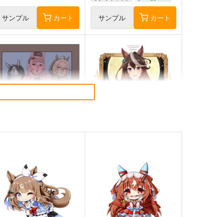
スーパークリーク
サンプル
カート
サンプル
カート
ゴールドシップ風雲録６
皇帝はかく語りき3
雪墨庵
いどんち
60
1,980
円
円
（税込）
（税込）
ウマ娘 プリティーダービー
ウマ娘 プリティーダービー