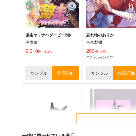
ウマ娘 プリティーダービー
ジャングルポケット×アグネスタキ
サンプル
カート
サンプル
カー
激走ヤミナベダービー2巻
忘れ物のありか
甲冑娘
モス製麺
2,310
200
円
円
（税込）
（税込）
スティルインラブ
サンプル
作品詳細
サンプル
作品詳細
ゴールドシップ風雲録５
ウマ娘ゴールドシップ耐水
テッカー
雪墨庵
コパン
660
円
（税込）
440
一緒に買われている商品
円
（税込）