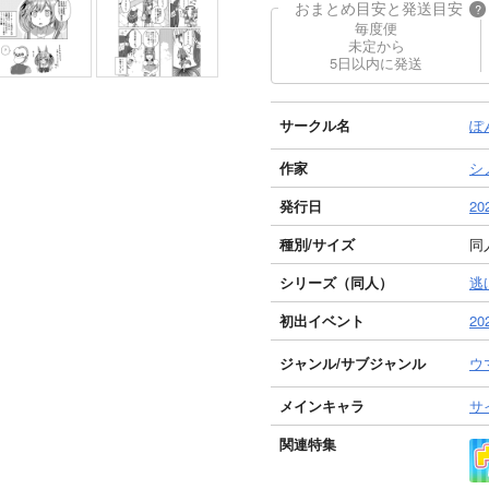
おまとめ目安と発送目安
?
毎度便
未定から
5日以内に発送
サークル名
ぽ
作家
シ
発行日
20
種別/サイズ
同人
シリーズ（同人）
逃
初出イベント
2
ジャンル/
サブジャンル
ウ
メインキャラ
サ
関連特集