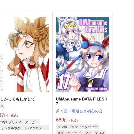
もしかしてもしかして
UMAmusume DATA FILES 1
7
鈍色
茶々組・竜姐会＆初心の会
87
円
（税込）
689
円
（税込）
ウマ娘 プリティーダービー
ウマ娘 プリティーダービー
ジャングルポケット×アグネスタキオン
オグリキャップ
タマモクロス