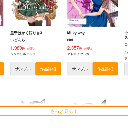
オン
スティルインラブ
ゴールドシップ
ノーリーズン
カルストンライトオ
ト
サンプル
カート
サンプル
カート
皇帝はかく語りき3
Milky way
ウ
いどんち
nini
1,980
2,357
円
円
（税込）
（税込）
4
シンボリルドルフ
アドマイヤベガ
ア
サンプル
作品詳細
サンプル
作品詳細
ス
ウマ娘 マチカネタンホイザ耐
カードスリーブ『ダイワスカ
U
もっと見る！
水ステッカー
ーレット』
ト
コパン
SIDEREAL
Re
440
1,598
1
円
円
専売
（税込）
（税込）