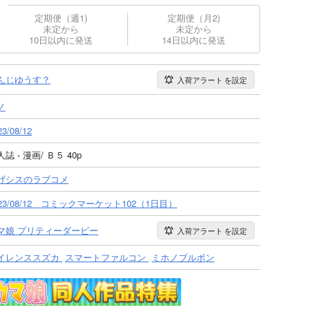
定期便（週1)
定期便（月2)
未定から
未定から
10日以内に発送
14日以内に発送
んじゆうす？
入荷アラート
を設定
ノ
23/08/12
誌 - 漫画/ Ｂ５ 40p
げシスのラブコメ
023/08/12 コミックマーケット102（1日目）
マ娘 プリティーダービー
入荷アラート
を設定
イレンススズカ
スマートファルコン
ミホノブルボン