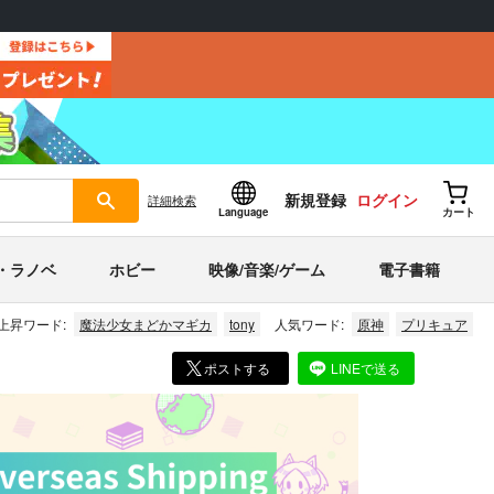
新規登録
ログイン
詳細
検索
Language
カート
・ラノベ
ホビー
映像/音楽/ゲーム
電子書籍
上昇ワード:
魔法少女まどかマギカ
tony
人気ワード:
原神
プリキュア
ポストする
LINEで送る