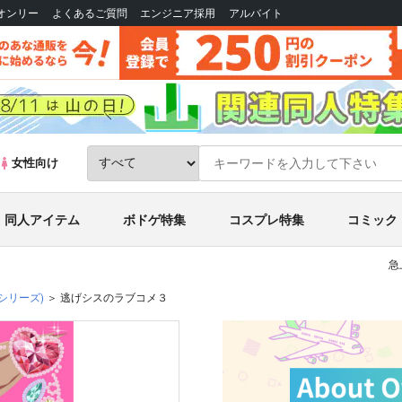
Bオンリー
よくあるご質問
エンジニア採用
アルバイト
女性向け
同人アイテム
ボドゲ特集
コスプレ特集
コミック
急
シリーズ)
逃げシスのラブコメ３