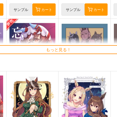
ト
サンプル
カート
サンプル
カート
もっと見る！
忘れ物のありか
ゴールドシップ風雲録7
モス製麺
雪墨庵
200
660
6
円
円
専売
（税込）
（税込）
ウマ娘 プリティーダービー
ウマ娘 プリティーダービー