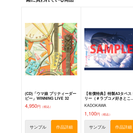
ウマ娘 プリティーダービー
ウマ娘 プリティーダービー
ゴールドシップ
アグネスタキオン
マンハッタンカフェ
サンプル
カート
サンプル
カー
ウマ娘 ライスシャワー2 防水
ウマ娘 オグリキャップ スマ
ステッカー
ホサイズ防水ステッカー
コパン
コパン
440
440
円
円
（税込）
（税込）
ライスシャワー
オグリキャップ
サンプル
作品詳細
サンプル
作品詳細
(CD)「ウマ娘 プリティーダー
【有償特典】特製A3タペス
ビー」WINNING LIVE 32
リー（＃ラブコメ好きとこ
そり繋がりたい）
4,950
KADOKAWA
円
（税込）
1,100
円
（税込）
ウマ娘 ブエナビスタ 防水ス
ウマ娘 メジロアルダン 防水
テッカー
ステッカー
サンプル
作品詳細
サンプル
作品詳細
コパン
コパン