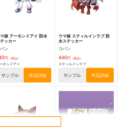
ゴールドシップ
シンボリルドルフ
オルフェーヴル
ジェンティルドンナ
サンプル
カート
サンプル
カート
ドリームジャーニー
マ娘 アーモンドアイ 防水
ウマ娘 スティルインラブ 防
ステッカー
水ステッカー
コパン
コパン
40
440
円
円
（税込）
（税込）
ーモンドアイ
スティルインラブ
サンプル
作品詳細
サンプル
作品詳細
MAMANGAアラカル
ウマ娘 ベルノライト 防水ス
 2026 SUMMER
テッカー
bel Alliance
コパン
,210
440
円
円
（税込）
（税込）