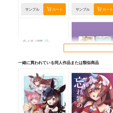
マルシュロレーヌ
サンプル
カート
サンプル
カー
一緒に買われている同人作品または類似商品
ギャルゲーム批評2026年１月
Get well soon
号
鈍色
Ｏ山出版
944
円
（税込）
440
円
（税込）
ウマ娘 プリティーダービー