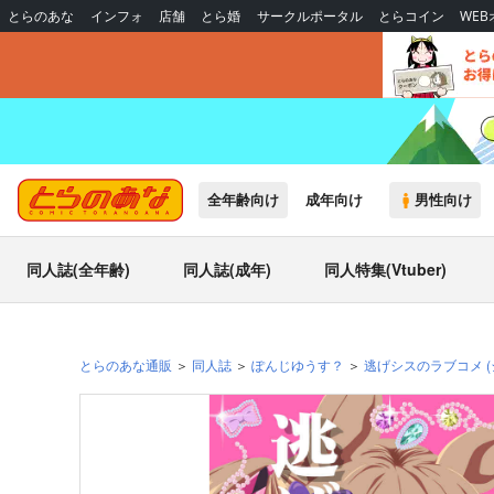
とらのあな
インフォ
店舗
とら婚
サークルポータル
とらコイン
WE
全年齢向け
成年向け
男性向け
同人誌(全年齢)
同人誌(成年)
同人特集(Vtuber)
とらのあな通販
同人誌
ぽんじゆうす？
逃げシスのラブコメ
(