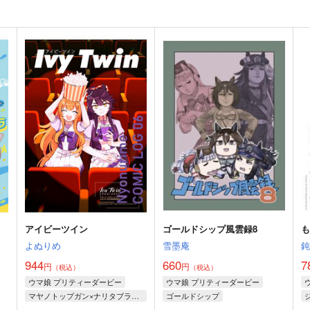
アイビーツイン
ゴールドシップ風雲録8
よぬりめ
雪墨庵
944
660
7
円
円
（税込）
（税込）
ウマ娘 プリティーダービー
ウマ娘 プリティーダービー
マヤノトップガン×ナリタブライアン
ゴールドシップ
ステイゴールド
フェノーメノ