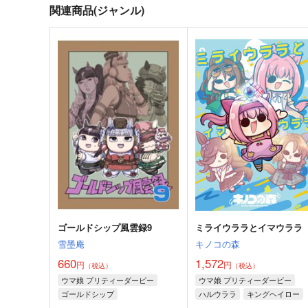
関連商品(ジャンル)
ゴールドシップ風雲録9
ミライウララとイマウララ
雪墨庵
キノコの森
660
1,572
円
円
（税込）
（税込）
ウマ娘 プリティーダービー
ウマ娘 プリティーダービー
ゴールドシップ
ハルウララ
キングヘイロー
ラッキーライラック
ライスシャワー