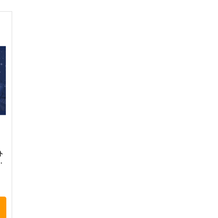
ウマ娘 プリティーダービー
ウマ娘 プリティーダービー
ダイワスカーレット
ト
サンプル
カート
サンプル
カート
ウマ娘 オグリキャップ(ちび
ウマ娘 マチカネタンホイザ
ウ
キャラ) 防水ステッカー
(ちびキャラ) 防水ステッカー
コパン
コパン
440
440
4
円
円
（税込）
（税込）
オグリキャップ
マチカネタンホイザ
ベ
サンプル
作品詳細
サンプル
作品詳細
ト
っ
ウマ娘 オグリキャップ スマ
ウマ娘 ライスシャワー2 防水
ホサイズ防水ステッカー
ステッカー
コパン
コパン