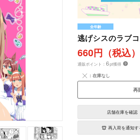
全年齢
逃げシスのラブコ
660円（税込
6
通販ポイント：
pt獲得
？
╳
：在庫なし
再
店舗在庫
を確認
再入荷を通知す