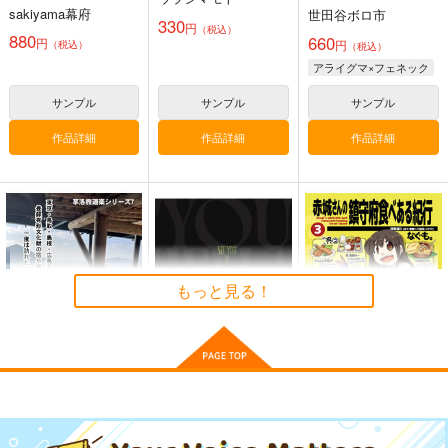
sakiyama幕府
世田谷ボロ市
330
円
（税込）
880
660
円
円
（税込）
（税込）
アライグマ×フェネック
サンプル
サンプル
サンプル
作品詳細
作品詳細
作品詳細
もっと見る！
憧憬の温泉宿2
See You In Hellavers
赤城さんの鎮守府食べ
e
ある紀行総集編3
享洛食楽
Lun Lun Roo
なぐもカレー部