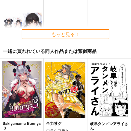
もっと見る！
一緒に買われている同人作品または類似商品
リコリス・リコイル-
井ノ上たき
な-160CMX50CM抱き
eb
枕カバー【YC1137】
13,200
円
（税込）
リコリス・リコイル
井ノ上たきな
サンプル
作品詳細
Sakiyamama Bunnys
全力禁グ
岐阜タンメンアライさ
3
ん
ウラシマモト