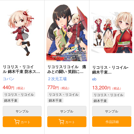
リコリス・リコイ
リコリスリコイル 痛
リコリス・リコイル-
ル 錦木千束 防水ステ
みとの闘い 笑顔に変
錦木千束
ッカー
えるみちしるべ３
160CMX50CM抱き枕
コパン
２次元工場
eb
Because I want to se
カバー【YC1121】
e your smile（君の笑
440
770
13,200
円
円
円
（税込）
（税込）
（税込）
顔が見たいから）
リコリス・リコイル
リコリス・リコイル
リコリス・リコイル
錦木千束
錦木千束
錦木千束
井ノ上たきな
サンプル
サンプル
サンプル
中原ミズキ
作品詳細
カート
カート