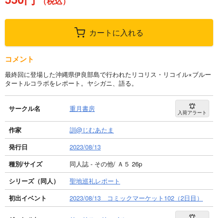
（税込）
カートに入れる
コメント
最終回に登場した沖縄県伊良部島で行われたリコリス・リコイル×ブルー
タートルコラボをレポート。ヤシガニ、語る。
サークル名
重月書房
入荷アラート
作家
訓@じむあたま
発行日
2023/08/13
種別/サイズ
同人誌 - その他/ Ａ５ 26p
シリーズ（同人）
聖地巡礼レポート
初出イベント
2023/08/13 コミックマーケット102（2日目）