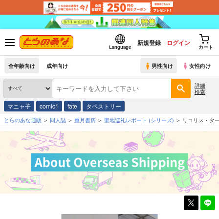
新規登録
ログイン
Language
カート
全年齢向け
成年向け
男性向け
女性向け
詳細
検索
マニャ子
comic1
fate
タペストリー
とらのあな通販
同人誌
重月書房
聖地巡礼レポート
(シリーズ)
リコリス・タ