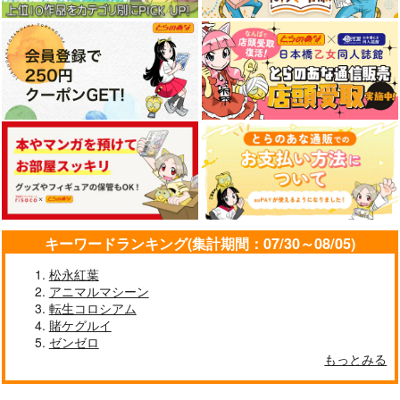
2,500
円
円
円
（税込）
（税込）
（税込）
ギルガメッシュ
ドイツ
サンプル
サンプル
サンプル
作品詳細
作品詳細
作品詳細
キーワードランキング(集計期間：07/30～08/05)
松永紅葉
アニマルマシーン
転生コロシアム
大河ドラマ館の旅
パープルバニーガール
賭ケグルイ
タペストリー
PROJECT・A-7
ゼンゼロ
sakiyama幕府
もっとみる
1,100
円
（税込）
1,100
円
（税込）
パープルバニーガール