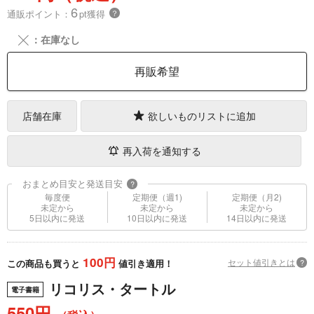
6
通販ポイント：
pt獲得
？
╳
：在庫なし
再販希望
店舗在庫
欲しいものリストに追加
再入荷を通知する
おまとめ目安と発送目安
?
毎度便
定期便（週1)
定期便（月2)
未定から
未定から
未定から
5日以内に発送
10日以内に発送
14日以内に発送
100円
セット値引きとは
?
この商品も買うと
値引き適用！
リコリス・タートル
電子書籍
550円