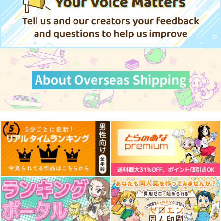
1,210
円
（税込）
1,572
2,672
円
円
（税込）
（税込）
オールキャラ
赤城
サンプル
サンプル
サンプル
作品詳細
作品詳細
作品詳細
ろけます！ヨーロッパ
推しの聖地巡礼でイラ
世界の沿岸砲台・マル
7世界遺産の旅
クに行った話
タ編Vol.3
さざなみ壊変
Crazy9
芬蘭堂
660
1,447