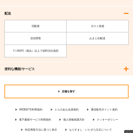
配送
宅配便
ポスト投函
店頭受取
おまとめ配送
11,000円（税込）以上で送料当社負担
便利な機能/サービス
店舗を探す
WEBSITE利用規約
とらのあな会員規約
通信販売ポイント規約
電子書籍サービス利用規約
個人情報保護方針
クッキーポリシー
特定商取引法に基づく表示
なりすまし・いたずら注文について