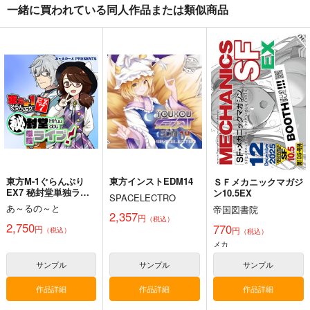
東方剛欲異聞～水没し
東方紅魔郷～
Clutch Shooter #05
一緒に買われている同人作品または類似商品
た沈愁地獄
the Embodiment of
Silver Forest
Scarlet Devil～
黄昏フロンティア
上海アリス幻樂団
1,430
円
（税込）
2,200
1,100
円
円
（税込）
（税込）
東方Project
東方Project
東方Project
十六夜 咲夜
サンプル
サンプル
サンプル
カート
カート
カート
東方M-1ぐらんぷり
東方インストEDM14
ＳＦメカニックマガジ
EX7 秘封堂単独ライ
ン10.5EX
SPACELECTRO
ブ！
あ～るの～と
帝国図書院
2,357
円
（税込）
2,750
770
円
円
（税込）
（税込）
メカ
サンプル
サンプル
サンプル
作品詳細
作品詳細
作品詳細
必然のカタストロフィ