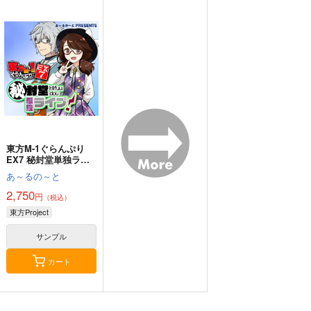
始まりの雨
東方錦上
寂光寂
京 ～ Fossilized Won
滅 ～ The Truth of th
幽閉サテライト
ders.
e Cessation of Dukkh
上海アリス幻樂団
Demetori
a
2,200
円
（税込）
1,760
1,320
円
円
（税込）
（税込）
東方Project
東方Project
東方Project
博麗霊夢
サンプル
サンプル
サンプル
カート
カート
カート
東方M-1ぐらんぷり
EX7 秘封堂単独ライ
ブ！
あ～るの～と
2,750
円
（税込）
東方Project
サンプル
カート