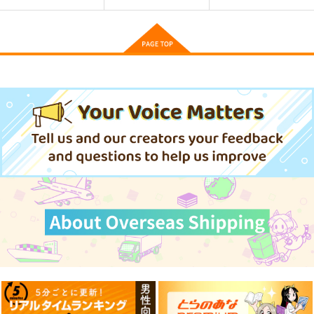
／Magical-マジカル-
少女フラクタル
2,750
円
（税込）
東方Project
サンプル
カート