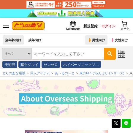
新規登録
ログイン
Language
カート
全年齢向け
成年向け
男性向け
女性向け
詳細
検索
美術部
賭ケグルイ
ゼンゼロ
ハイパーソニックソ…
とらのあな通販
同人アイテム
あ～るの～と
東方M-1ぐらんぷり
(シリーズ)
東