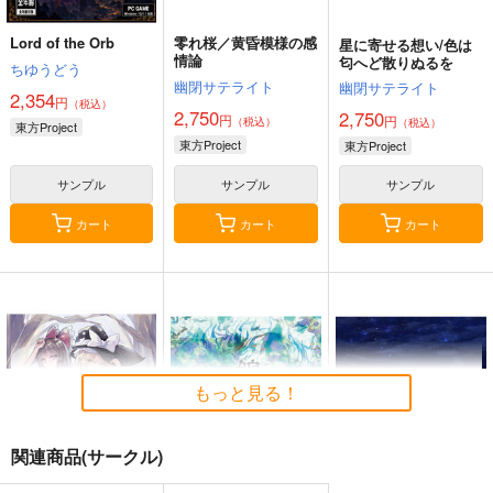
Lord of the Orb
零れ桜／黄昏模様の感
星に寄せる想い/色は
情論
匂へど散りぬるを
ちゆうどう
幽閉サテライト
幽閉サテライト
2,354
円
（税込）
2,750
2,750
円
円
（税込）
（税込）
東方Project
東方Project
東方Project
サンプル
サンプル
サンプル
カート
カート
カート
もっと見る！
関連商品(サークル)