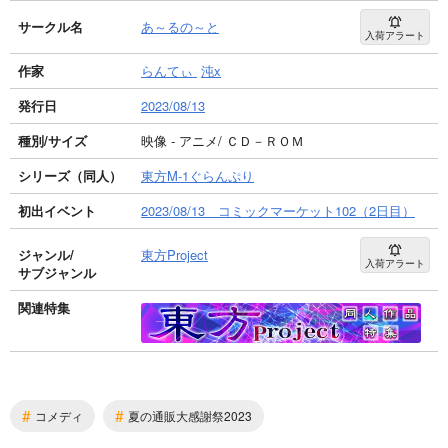
サークル名
あ～るの～と
入荷アラート
作家
らんてぃ
沌x
発行日
2023/08/13
種別/サイズ
映像 - アニメ/ ＣＤ－ＲＯＭ
シリーズ（同人）
東方M-1ぐらんぷり
初出イベント
2023/08/13 コミックマーケット102（2日目）
ジャンル/
東方Project
入荷アラート
サブジャンル
関連特集
#
#
コメディ
夏の通販大感謝祭2023