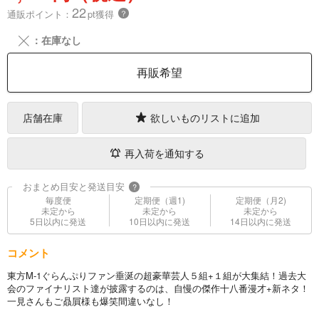
22
通販ポイント：
pt獲得
？
╳
：在庫なし
再販希望
店舗在庫
欲しいものリストに追加
再入荷を通知する
おまとめ目安と発送目安
?
毎度便
定期便（週1)
定期便（月2)
未定から
未定から
未定から
5日以内に発送
10日以内に発送
14日以内に発送
コメント
東方M-1ぐらんぷりファン垂涎の超豪華芸人５組+１組が大集結！過去大
会のファイナリスト達が披露するのは、自慢の傑作十八番漫才+新ネタ！
一見さんもご贔屓様も爆笑間違いなし！