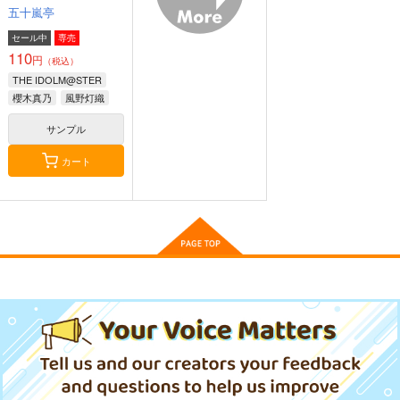
五十嵐亭
セール中
専売
110
円
（税込）
THE IDOLM@STER
櫻木真乃
風野灯織
八宮めぐる
サンプル
カート