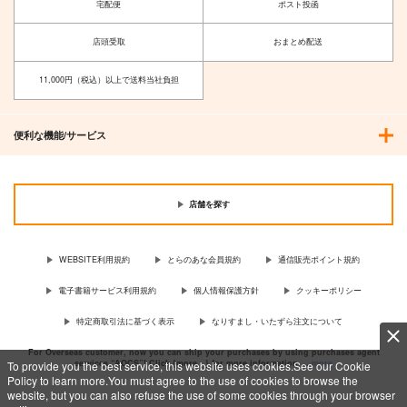
宅配便
ポスト投函
店頭受取
おまとめ配送
11,000円（税込）以上で送料当社負担
便利な機能/サービス
店舗を探す
WEBSITE利用規約
とらのあな会員規約
通信販売ポイント規約
電子書籍サービス利用規約
個人情報保護方針
クッキーポリシー
特定商取引法に基づく表示
なりすまし・いたずら注文について
For Overseas customer, now you can ship your purchases by using purchases agent
services “AOCS”! Click {more…} for more information …
more
To provide you the best service, this website uses cookies.See our Cookie
Policy to learn more.You must agree to the use of cookies to browse the
website, but you can also refuse the use of some cookies through your browser