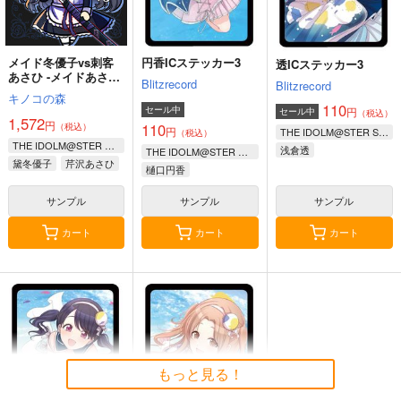
メイド冬優子vs刺客
円香ICステッカー3
透ICステッカー3
あさひ -メイドあさひ
Blitzrecord
Blitzrecord
メイド冬優子メイド愛
キノコの森
依が戦う本-
110
セール中
円
セール中
（税込）
1,572
円
110
（税込）
円
THE IDOLM@STER SHINY COLORS
（税込）
THE IDOLM@STER SHINY COLORS
浅倉透
THE IDOLM@STER SHINY COLORS
黛冬優子
芹沢あさひ
樋口円香
和泉愛依
サンプル
サンプル
サンプル
カート
カート
カート
もっと見る！