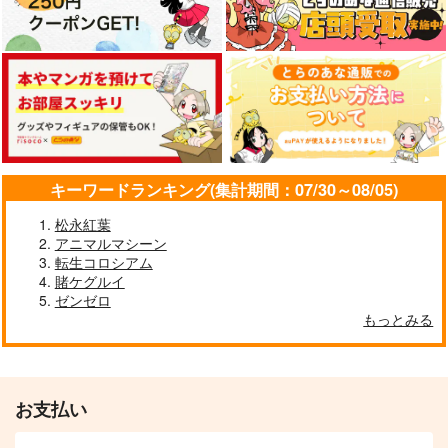
キーワードランキング(集計期間：07/30～08/05)
松永紅葉
アニマルマシーン
転生コロシアム
賭ケグルイ
ゼンゼロ
もっとみる
お支払い