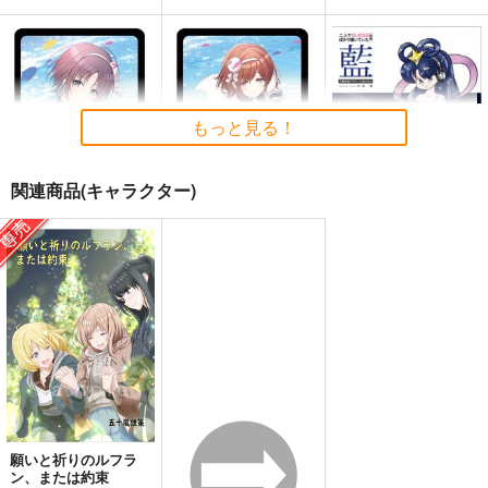
もっと見る！
関連商品(キャラクター)
透ICステッカー3
円香ICステッカー3
別冊 二人でロ☆リコ
メばかり描いてい
Blitzrecord
Blitzrecord
た 藍（五藤加純イラ
ネコ通信社
ストCollection）
110
110
円
円
（税込）
（税込）
880
円
浅倉透
樋口円香
（税込）
サンプル
サンプル
サンプル
作品詳細
作品詳細
作品詳細
願いと祈りのルフラ
ン、または約束