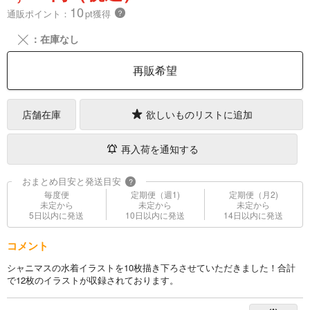
10
通販ポイント：
pt獲得
？
╳
：在庫なし
再販希望
店舗在庫
欲しいものリストに追加
再入荷を通知する
おまとめ目安と発送目安
?
毎度便
定期便（週1)
定期便（月2)
未定から
未定から
未定から
5日以内に発送
10日以内に発送
14日以内に発送
コメント
シャニマスの水着イラストを10枚描き下ろさせていただきました！合計
で12枚のイラストが収録されております。