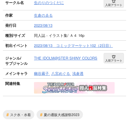
サークル名
生のりのつくだに
入荷アラート
作家
生倉のゑる
発行日
2023/08/13
種別/サイズ
同人誌 - イラスト集/ Ａ４ 16p
初出イベント
2023/08/13 コミックマーケット102（2日目）
ジャンル/
THE IDOLM@STER SHINY COLORS
入荷アラート
サブジャンル
メインキャラ
幽谷霧子
八宮めぐる
浅倉透
関連特集
#
#
スク水・水着
夏の通販大感謝祭2023