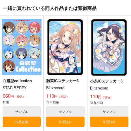
一緒に買われている同人作品または類似商品
小糸ICステッカー3
雛菜ICステッカー3
Blitzrecord
Blitzrecord
セール中
セール中
110
110
円
円
（税込）
（税込）
THE IDOLM@STER SHINY COLORS
THE IDOLM@STER SHINY COLORS
福丸小糸
市川雛菜
サンプル
サンプル
カート
カート
白露型collection
雛菜ICステッカー3
小糸ICステッカー3
STAR BERRY
Blitzrecord
Blitzrecord
660
110
110
円
円
円
（税込）
（税込）
（税込）
村雨
市川雛菜
福丸小糸
サンプル
サンプル
サンプル
作品詳細
作品詳細
作品詳細