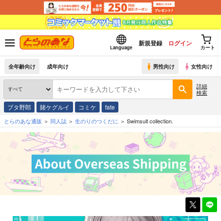
新規登録
ログイン
Language
カート
全年齢向け
成年向け
男性向け
女性向け
詳細
検索
ブタ野郎
賭ケグルイ
コミケ
fate
とらのあな通販
同人誌
生のりのつくだに
Swimsuit collection.