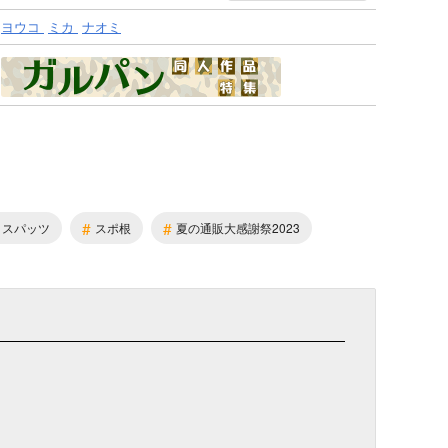
ヨウコ
ミカ
ナオミ
#
#
・スパッツ
スポ根
夏の通販大感謝祭2023