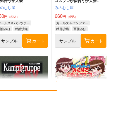
似合うか大会1
コスプレが似合うか大会4
みのむし屋
みのむし屋
60
660
円
円
（税込）
（税込）
ガールズ＆パンツァー
ガールズ＆パンツァー
西住みほ
武部沙織
武部沙織
西住みほ
サンプル
カート
サンプル
カート