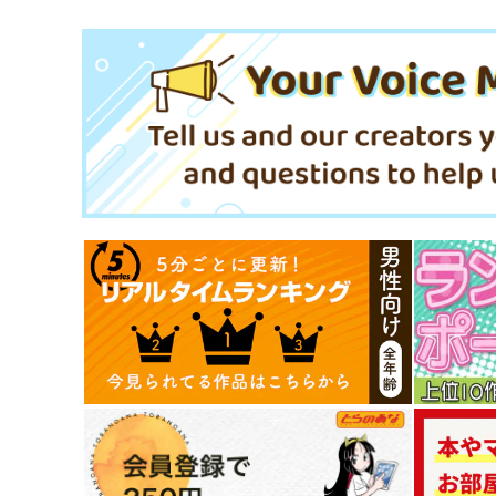
瑠璃堂絵巻～とびこめ！戦車
道
U・A大作戦
605
円
（税込）
ガールズ＆パンツァー
安藤×押田
サンプル
カート