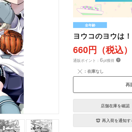
全年齢
ヨウコのヨウは！
660円（税込
6
通販ポイント：
pt獲得
？
╳
：在庫なし
再
店舗在庫
を確認
再入荷を通知す