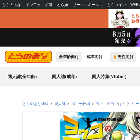
とらのあな
インフォ
店舗
とら婚
サークルポータル
とらコイン
WE
全年齢向け
成年向け
男性向け
同人誌(全年齢)
同人誌(成年)
同人特集(Vtuber)
とらのあな通販
同人誌
ポニー牧場
ヨウコのヨウは！
(シリー