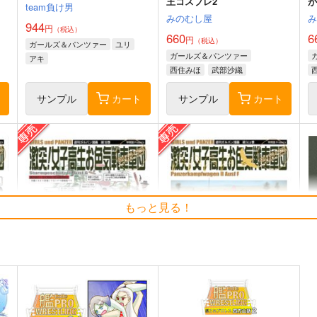
王コスプレ2
が
team負け男
みのむし屋
944
円
（税込）
660
6
円
（税込）
ガールズ＆パンツァー
ユリ
ガールズ＆パンツァー
アキ
西住みほ
武部沙織
ト
サンプル
カート
サンプル
カート
もっと見る！