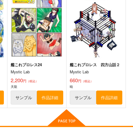
軍
激突！女子高生お色気戦車軍
激突通信販売号
団16巻
甲冑娘
甲冑娘
1,760
7
円
専売
（税込）
2,860
円
専売
（税込）
ガールズ＆パンツァー
ガールズ＆パンツァー
ト
サンプル
カート
サンプル
カート
艦これプロレス24
艦これプロレス 四方山話２
Mystic Lab
Mystic Lab
2,200
660
円
円
（税込）
（税込）
天龍
暁
サンプル
作品詳細
サンプル
作品詳細