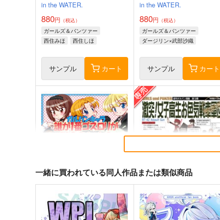
in the WATER.
in the WATER.
880
880
円
円
（税込）
（税込）
ガールズ＆パンツァー
ガールズ＆パンツァー
西住みほ
西住しほ
ダージリン×武部沙織
サンプル
カート
サンプル
カー
一緒に買われている同人作品または類似商品