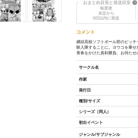
おまとめ目安と発送目安
?
毎度便
未定から
5日以内に発送
コメント
継続高校ソフトボール部のピッチ
験入隊することに。ヨウコを乗せた
青春をかけた真剣勝負、お待たせ
サークル名
作家
発行日
種別/サイズ
シリーズ（同人）
初出イベント
ジャンル/
サブジャンル