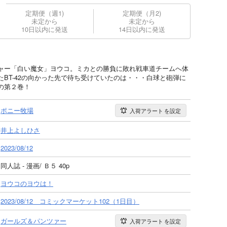
定期便（週1)
定期便（月2)
未定から
未定から
10日以内に発送
14日以内に発送
ャー「白い魔女」ヨウコ。ミカとの勝負に敗れ戦車道チームへ体
BT-42の向かった先で待ち受けていたのは・・・白球と砲弾に
の第２巻！
ポニー牧場
入荷アラート
を設定
井上よしひさ
2023/08/12
同人誌 - 漫画/ Ｂ５ 40p
ヨウコのヨウは！
2023/08/12 コミックマーケット102（1日目）
ガールズ＆パンツァー
入荷アラート
を設定