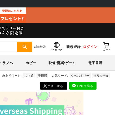
新規登録
ログイン
詳細
検索
Language
カート
・ラノベ
ホビー
映像/音楽/ゲーム
電子書籍
急上昇ワード:
ウマ娘
美術部
人気ワード:
タペストリー
オリジナル
ポストする
LINEで送る