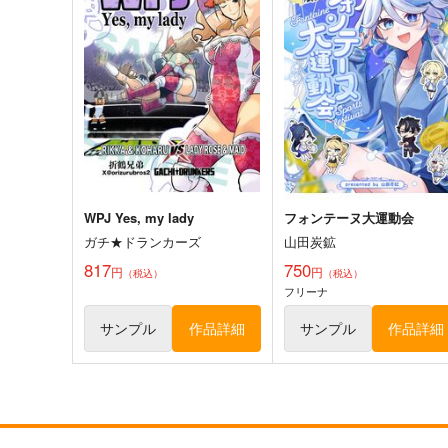
ガルパンキャラ誰が１番ゴス
激突！女子高生お色気戦車
ロリが似合うか大会総集編
団19巻
みのむし屋
甲冑娘
990
2,860
円
円
専売
（税込）
（税込）
ガールズ＆パンツァー
ガールズ＆パンツァー
武部沙織
西住みほ
サンプル
カート
サンプル
カー
WPJ Yes, my lady
フォンテーヌ大運動会
ガチ★ドランカーズ
山田炭鉱
817
750
円
円
（税込）
（税込）
フリーナ
サンプル
作品詳細
サンプル
作品詳細