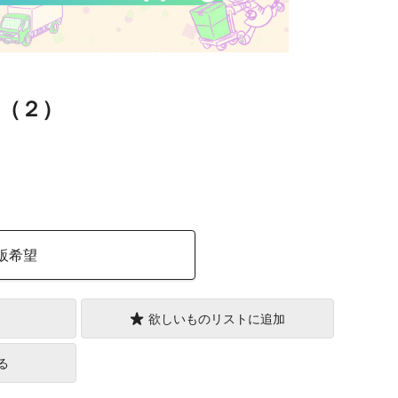
（２）
）
販希望
欲しいものリストに追加
る