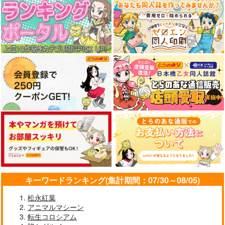
コミケ童話の裏話総集
FETISH ACADEMY
黒白のアヴェスター 2
編4
ロイヤルマウンテン
神座万象・第十四機
おのでら総本舗
関
770
円
（税込）
1,540
円
（税込）
2,178
オリジナル
円
専売
（税込）
オリジナル
メロス
青山 澄香
オリジナル
白峰 莉花
サンプル
サンプル
サンプル
メレ・レタナグア
カート
カート
カート
キーワードランキング(集計期間：07/30～08/05)
松永紅葉
アニマルマシーン
転生コロシアム