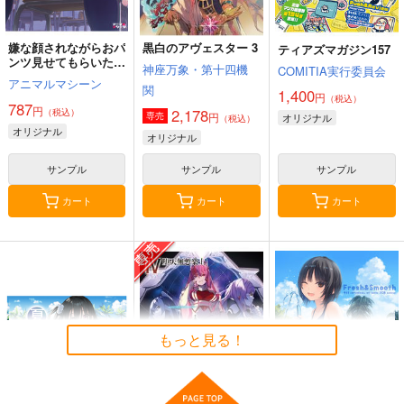
嫌な顔されながらおパ
黒白のアヴェスター 3
ティアズマガジン157
ンツ見せてもらいたい
神座万象・第十四機
COMITIA実行委員会
本14
アニマルマシーン
関
1,400
円
（税込）
787
円
2,178
（税込）
円
専売
オリジナル
（税込）
オリジナル
オリジナル
サンプル
サンプル
サンプル
カート
カート
カート
もっと見る！