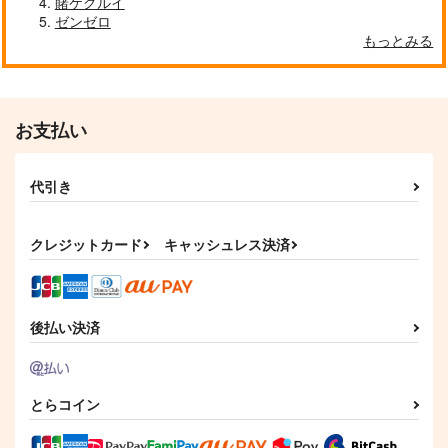
賭ケグルイ
黒白のアヴェスター 1
ぽに子の食レポごはん
ゼンゼロ
≪新刊発売記念
図鑑3
≫【B5アクリルボー
もっとみる
神座万象・第十四機
ド】艶娘幻夢譚
なぐもカレー部
T2 ART WORKS
関
2,200
4,400
円
円
専売
2,178
（税込）
（税込）
円
専売
（税込）
オリジナル
オリジナル
オリジナル
お支払い
サンプル
サンプル
サンプル
代引き
カート
カート
カート
クレジットカード
キャッシュレス決済
後払い決済
とらコイン