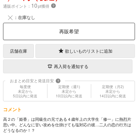
10
通販ポイント：
pt獲得
？
╳
：在庫なし
再販希望
店舗在庫
欲しいものリストに追加
再入荷を通知する
おまとめ目安と発送目安
?
毎度便
定期便（週1)
定期便（月2)
未定から
未定から
未定から
5日以内に発送
10日以内に発送
14日以内に発送
コメント
高２の「姫香」は同級生の兄である４歳年上の大学生「修一」に熱烈片
思い中。どんなに甘い攻めを仕掛けても塩対応の彼…二人の恋の行方は
どうなるのか！？