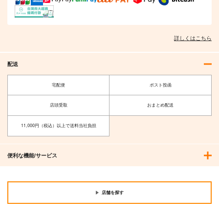
競売でマンションを買
壁配置の話２
通勤道中であの娘がぱ
った話。３
んつを見せてくる本13
さくら研究室
さくら研究室
嘘つき屋
550
円
（税込）
550
662
詳しくはこちら
円
円
（税込）
（税込）
オリジナル
作者
オリジナル
作者
オリジナル
パイセン
パイセン
配送
サンプル
サンプル
サンプル
宅配便
ポスト投函
カート
カート
カート
店頭受取
おまとめ配送
11,000円（税込）以上で送料当社負担
便利な機能/サービス
店舗を探す