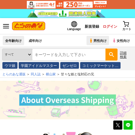
新規登録
ログイン
Language
カート
全年齢向け
成年向け
男性向け
女性向け
詳細
検索
ウマ娘
学園アイドルマスター
ゼンゼロ
コミックマーケット…
とらのあな通販
同人誌
横山家
甘々な姫と塩対応の兄