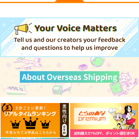
夏色しずく
黒白のアヴェスター 4
Fresh＆Smooth
5年目の放課後
神座万象・第十四機
ロイヤルマウンテン
関
899
770
円
円
（税込）
（税込）
3,144
オリジナル
しずく
円
専売
オリジナル
（税込）
青山 澄香
オリジナル
白峰 莉花
サンプル
サンプル
サンプル
メレ・レタナグア
カート
カート
カート