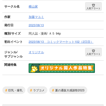
サークル名
横山家
入荷アラート
作家
加藤マユミ
発行日
2023/08/13
種別/サイズ
同人誌 - 漫画/ Ａ５ 94p
初出イベント
2023/08/13 コミックマーケット102（2日目）
ジャンル/
オリジナル
入荷アラート
サブジャンル
関連特集
#
#
#
巨乳・爆乳
ラブコメ
夏の通販大感謝祭2023