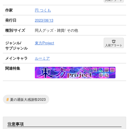
作家
円 つくも
発行日
2023/08/13
種別/サイズ
同人グッズ - 雑貨/ その他
ジャンル/
東方Project
入荷アラート
サブジャンル
メインキャラ
ルーミア
関連特集
#
夏の通販大感謝祭2023
注意事項