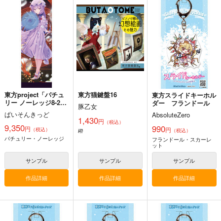
寂光寂
京 ～ Fossilized Won
滅 ～ The Truth of th
幽閉サテライト
ders.
e Cessation of Dukkh
上海アリス幻樂団
Demetori
a
2,200
円
（税込）
1,760
1,320
円
円
（税込）
（税込）
東方Project
東方Project
東方Project
博麗霊夢
サンプル
サンプル
サンプル
カート
カート
カート
東方project「パチュ
東方猫鍵盤16
東方スライドキーホル
リー ノーレッジ8-2」
ダー フランドール
豚乙女
特大タペストリー
ぱいそんきっど
AbsoluteZero
1,430
円
（税込）
9,350
990
円
円
（税込）
橙
（税込）
パチュリー・ノーレッジ
フランドール・スカーレ
ット
サンプル
サンプル
サンプル
作品詳細
作品詳細
作品詳細
東方剛欲異聞～水没し
東方紅魔郷～
必然のカタストロフィ
た沈愁地獄
the Embodiment of