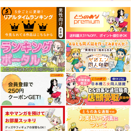
東方スライドキーホル
東方スライドキーホル
東方ハイスピード8
ダー 博麗霊夢
ダー 霧雨魔理沙
ガネメ
AbsoluteZero
AbsoluteZero
1,650
円
（税込）
990
990
円
円
（税込）
（税込）
フランドール・スカーレ
ット
博麗霊夢
霧雨魔理沙
サンプル
サンプル
サンプル
作品詳細
作品詳細
作品詳細