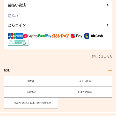
後払い決済
東方インストEDM14
魔法が生まれた日
綴れぬ森の少女
SPACELECTRO
幽閉サテライト
幽閉サテライト
とらコイン
2,357
843
843
円
円
円
（税込）
（税込）
（税込）
サンプル
サンプル
サンプル
作品詳細
作品詳細
作品詳細
詳しくはこちら
配送
宅配便
ポスト投函
店頭受取
おまとめ配送
11,000円（税込）以上で送料当社負担