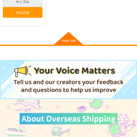
サンプル
660
円
（税込）
作品詳細
東方Project
サンプル
カート
東方スライドキーホル
東方スライドキーホル
東方スライドキーホル
ダー 古明地さとり
ダー 魂魄妖夢
ダー 十六夜咲夜
AbsoluteZero
AbsoluteZero
AbsoluteZero
990
990
990
円
円
円
（税込）
（税込）
（税込）
古明地さとり
魂魄妖夢
十六夜咲夜
サンプル
サンプル
サンプル
作品詳細
作品詳細
作品詳細