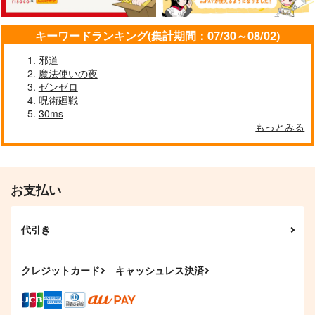
キーワードランキング(集計期間：07/30～08/02)
邪道
魔法使いの夜
東方剛欲異聞～水没し
東方ダンススクー
東方インストEDM8
た沈愁地獄
ル Vol.11
ゼンゼロ
Spacelectro
呪術廻戦
黄昏フロンティア
DiGiTAL WiNG
1,572
30ms
円
（税込）
2,200
795
円
円
（税込）
（税込）
もっとみる
レミリア・スカーレット
サンプル
サンプル
サンプル
作品詳細
作品詳細
作品詳細
お支払い
代引き
クレジットカード
キャッシュレス決済