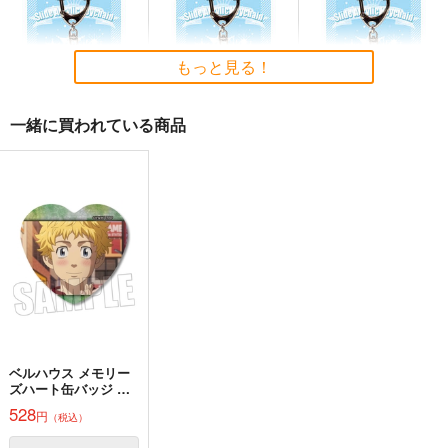
／Magical-マジカル-
Scarlet Devil～
黄昏フロンティア
上海アリス幻樂団
少女フラクタル
2,200
1,100
2,750
円
円
円
（税込）
（税込）
（税込）
もっと見る！
東方Project
東方Project
東方Project
サンプル
サンプル
サンプル
一緒に買われている商品
カート
カート
カート
東方スライドキーホル
東方スライドキーホル
東方スライドキーホル
ダー レミリア
ダー 依神紫苑
ダー 古明地こいし
AbsoluteZero
AbsoluteZero
AbsoluteZero
990
990
990
円
円
円
（税込）
（税込）
（税込）
レミリア・スカーレット
依神紫苑
古明地こいし
サンプル
サンプル
サンプル
作品詳細
作品詳細
作品詳細
ベルハウス メモリー
ズハート缶バッジ 東
京リベンジャーズ A
528
そだててYU→MA
円
（税込）
ババソイヤー