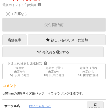
4
通販ポイント：
pt獲得
？
╳
：在庫なし
受付開始前
店舗在庫
欲しいものリストに追加
再入荷を通知する
おまとめ目安と発送目安
?
毎度便
定期便（週1)
定期便（月2)
未定から
未定から
未定から
5日以内に発送
10日以内に発送
14日以内に発送
コメント
φ57mmのBIGサイズ缶バッジ、キラキラリング仕様です。
サークル名
ぱいそんきっど
入荷アラート