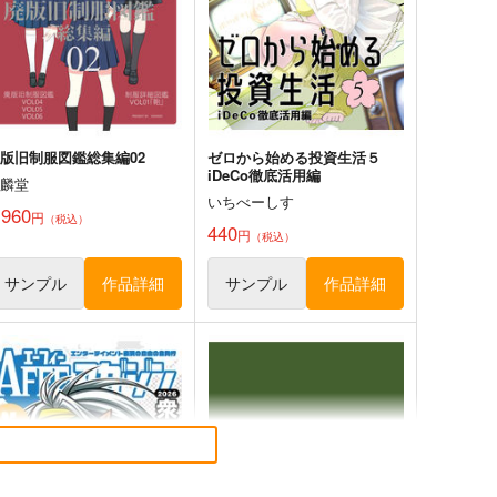
,980
円
（税込）
評論・研究
評論・研究
サンプル
カート
サンプル
カート
版旧制服図鑑総集編02
ゼロから始める投資生活５
iDeCo徹底活用編
麒麟堂
いちべーしす
,960
円
（税込）
440
円
（税込）
サンプル
作品詳細
サンプル
作品詳細
さよなら往復・連続乗車券
四留本～大卒のために８年間
総集編
もがいた話～
新砂通信
りだんだんと。