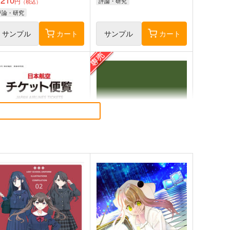
円
評論・研究
（税込）
評論・研究
サンプル
カート
サンプル
カート
日本航空チケット便覧 国内
オタクの生活史
線編
オタクの生活史
新砂通信
1,980
円
専売
（税込）