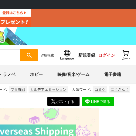
新規登録
ログイン
詳細
検索
Language
カート
・ラノベ
ホビー
映像/音楽/ゲーム
電子書籍
ード:
ブタ野郎
カルデアエミッション
人気ワード:
コミケ
にじさんじ
ポストする
LINEで送る