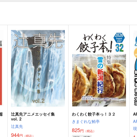
篇
辻真先アニメエッセイ集
わくわく餃子本っ！３２
A
vol. 2
きまぐれな鮪亭
A
辻真先
825
円
（税込）
944
円
1
（税込）