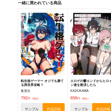
880
一緒に買われている商品
円
（税込）
1,430
円
（税込）
評論・研究
旅行・ルポ作品
サンプル
カート
サンプル
カー
廃版旧制服図鑑8
二次元キャラクターとの結
式のしかた 第11版
麒麟堂
近藤顕彦
2,200
円
（税込）
2,144
円
（税込）
サンプル
作品詳細
サンプル
作品詳細
転生格ゲーマー オジでも勝て
エロゲの鬱エンドからヒロ
る異世界攻略 1
ン達を救済したら
集英社
KADOKAWA
792
858
円
円
（税込）
（税込）
２０２６年（令和８年）年齢
原潜導入論は現実的か
早見表【エルフ族等対応版】
隅田金属ぼるじひ社
サンプル
作品詳細
サンプル
作品詳細