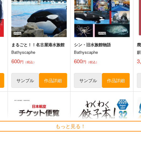
2,144
1
円
（税込）
評論・研究
評論・研究
ト
サンプル
カート
サンプル
カート
まるごと！！名古屋港水族館
シン・旧水族館物語
廃
Bathyscaphe
Bathyscaphe
600
600
3
円
円
（税込）
（税込）
サンプル
作品詳細
サンプル
作品詳細
もっと見る！
A5サイズの薄い本100冊運べ
台湾的旅遊風景 東台湾・南迴
る手搬入ツールと多品目向け
旅遊(宜蘭・花蓮・台東・屏
設営用品を紹介する本
東)
綴虚堂
千屋通信所