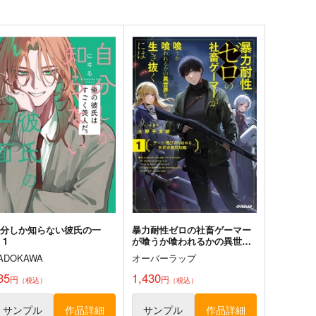
,320
550
円
円
専売
（税込）
（税込）
鉄道
評論・研究
サンプル
カート
サンプル
カート
FEEマガジン第25号
オタクの生活史
FEE エンターテイメント表
オタクの生活史
現の自由の会
1,980
円
（税込）
,210
円
（税込）
サンプル
作品詳細
サンプル
作品詳細
自分しか知らない彼氏の一
暴力耐性ゼロの社畜ゲーマー
 1
が喰うか喰われるかの異世界
を生き抜くには チート選びか
ADOKAWA
オーバーラップ
ら始める異世界無双攻略 1
35
1,430
円
円
（税込）
（税込）
憬の温泉宿2
無人兵器と機甲戦 準備号
享洛食楽
pk510
サンプル
作品詳細
サンプル
作品詳細