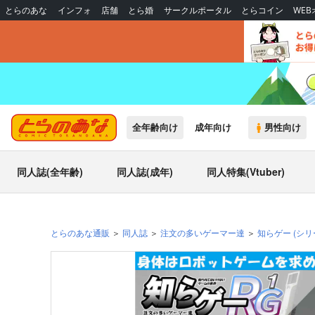
とらのあな
インフォ
店舗
とら婚
サークルポータル
とらコイン
WE
全年齢向け
成年向け
男性向け
同人誌(全年齢)
同人誌(成年)
同人特集(Vtuber)
とらのあな通販
同人誌
注文の多いゲーマー達
知らゲー
(シリ