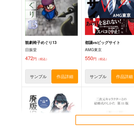
評論・研究
評論・研究
サンプル
カート
サンプル
カー
観劇椅子めぐり13
都議vsビッグサイト
日振堂
AMG東京
472
550
円
円
（税込）
（税込）
サンプル
作品詳細
サンプル
作品詳細
journey knowledge台湾旅行
クマ対策
情報2026-2027
Watatoshi
千屋通信所