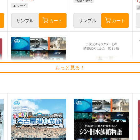
評論・研究
エッセイ
ト
サンプル
カート
サンプル
カート
もっと見る！
シン・旧水族館物語
二次元キャラクターとの結婚
式のしかた 第11版
Bathyscaphe
近藤顕彦
600
円
（税込）