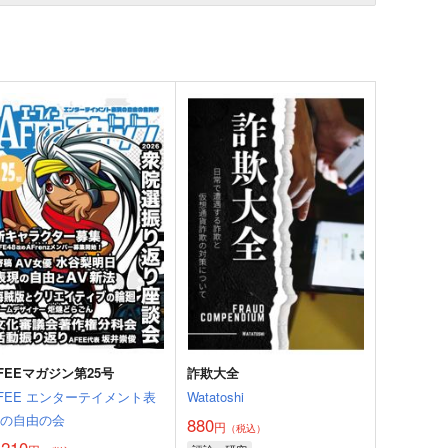
FEEマガジン第25号
詐欺大全
FEE エンターテイメント表
Watatoshi
現の自由の会
880
円
（税込）
,210