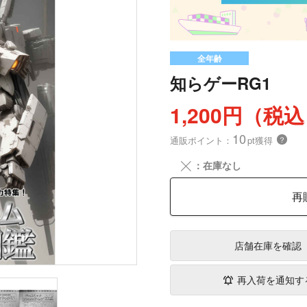
全年齢
知らゲーRG1
1,200円（税
10
通販ポイント：
pt獲得
？
╳
：在庫なし
再
店舗在庫
を確認
再入荷を通知す