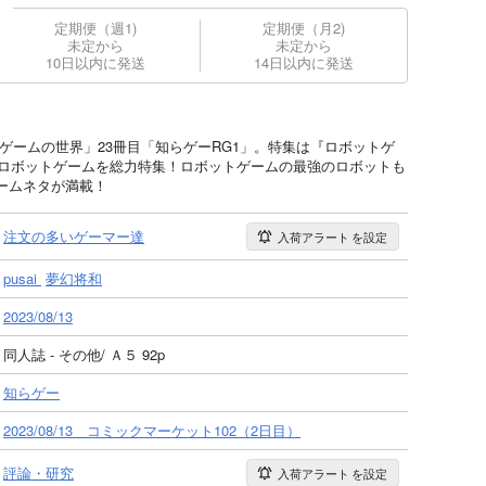
定期便（週1)
定期便（月2)
未定から
未定から
10日以内に発送
14日以内に発送
いゲームの世界」23冊目「知らゲーRG1」。特集は『ロボットゲ
のロボットゲームを総力特集！ロボットゲームの最強のロボットも
ームネタが満載！
注文の多いゲーマー達
入荷アラート
を設定
pusai
夢幻将和
2023/08/13
同人誌 - その他/ Ａ５ 92p
知らゲー
2023/08/13 コミックマーケット102（2日目）
評論・研究
入荷アラート
を設定