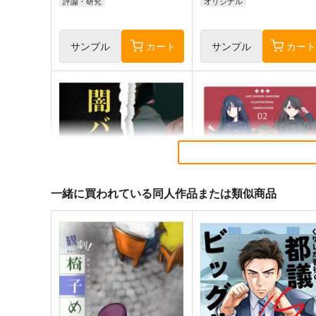
評論・研究
オリジナル
サンプル
カート
サンプル
カー
一緒に買われている同人作品または類似商品
闇バイト特集
廃版旧制服図鑑総集編02
Watatoshi
麒麟堂
880
3,960
円
円
（税込）
（税込）