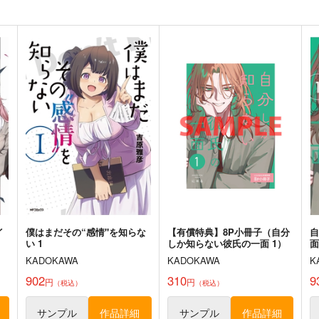
770
880
1
円
円
（税込）
（税込）
評論・研究
旅行・ルポ作品
ト
サンプル
カート
サンプル
カート
婚
日本航空チケット便覧 国内
わくわく餃子本っ！３２
A
線編
きまぐれな鮪亭
A
新砂通信
825
円
（税込）
1,980
円
1
（税込）
サンプル
作品詳細
サンプル
作品詳細
イ
僕はまだその“感情"を知らな
【有償特典】8P小冊子（自分
い 1
しか知らない彼氏の一面 1）
面
KADOKAWA
KADOKAWA
K
902
310
9
円
円
（税込）
（税込）
株式投資部へようこそ！(9)
さよならレール&レンタカー
憧
きっぷ
East Cafeteria
サンプル
作品詳細
サンプル
作品詳細