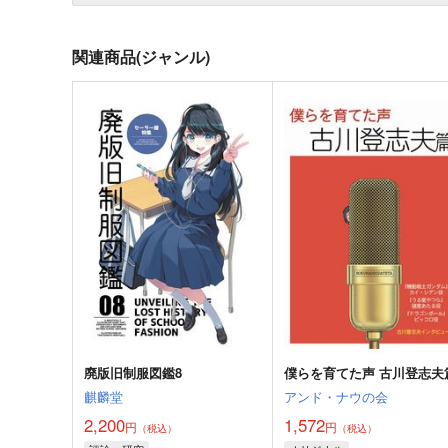
関連商品(ジャンル)
廃版旧制服図鑑8
僕らを育てた声 古川登志夫
麒麟堂
アンド・ナウの会
2,200
1,572
円
円
（税込）
（税込）