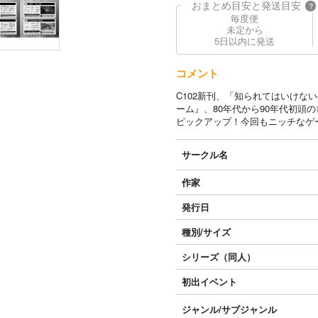
おまとめ目安と発送目安
?
毎度便
未定から
5日以内に発送
コメント
C102新刊、「知られてはいけな
ーム』、80年代から90年代初頭
ピックアップ！今回もニッチなゲ
サークル名
作家
発行日
種別/サイズ
シリーズ（同人）
初出イベント
ジャンル/
サブジャンル