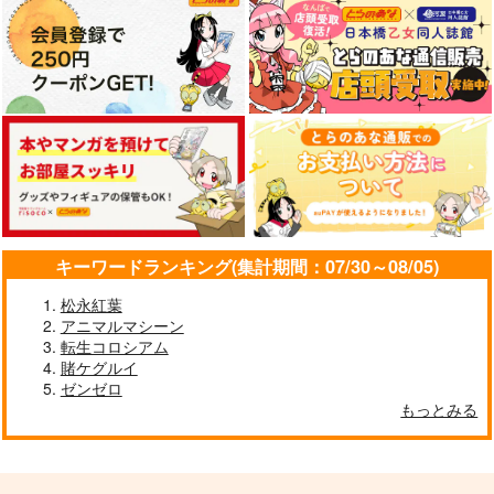
作品詳細
作品詳細
観劇椅子めぐり13
クマ対策
闇バイト特集
日振堂
Watatoshi
Watatoshi
472
880
880
円
円
円
（税込）
（税込）
（税込）
サンプル
サンプル
サンプル
キーワードランキング(集計期間：07/30～08/05)
作品詳細
作品詳細
作品詳細
松永紅葉
アニマルマシーン
転生コロシアム
賭ケグルイ
ゼンゼロ
もっとみる