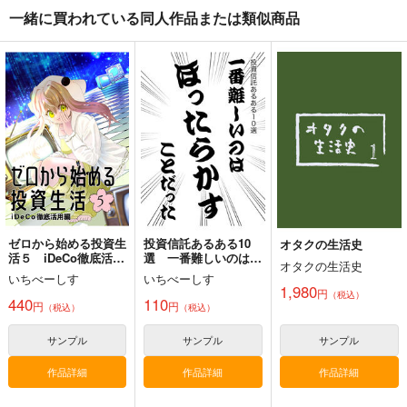
闇バイト特集
廃版旧制服図鑑総集編
シン・旧水族館物語
一緒に買われている同人作品または類似商品
02
Watatoshi
Bathyscaphe
麒麟堂
880
600
円
円
（税込）
（税込）
3,960
円
（税込）
評論・研究
評論・研究
評論・研究
サンプル
サンプル
サンプル
カート
カート
カート
ゼロから始める投資生
投資信託あるある10
オタクの生活史
活５ iDeCo徹底活用
選 一番難しいのはほ
オタクの生活史
編
ったらかすことだった
いちべーしす
いちべーしす
1,980
円
（税込）
440
110
円
円
（税込）
（税込）
サンプル
サンプル
サンプル
作品詳細
作品詳細
作品詳細
二次元キャラクターと
日本航空チケット便
オタクの生活史