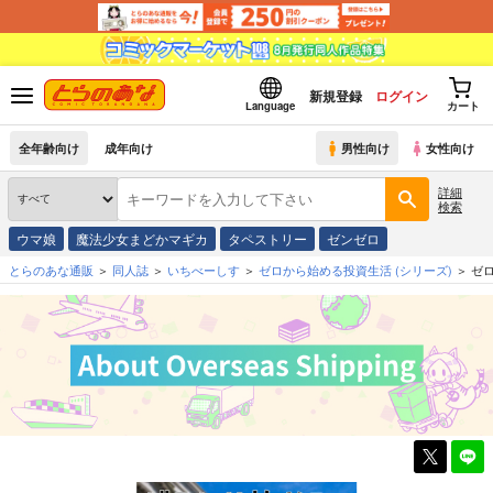
新規登録
ログイン
Language
カート
全年齢向け
成年向け
男性向け
女性向け
詳細
検索
ウマ娘
魔法少女まどかマギカ
タペストリー
ゼンゼロ
とらのあな通販
同人誌
いちべーしす
ゼロから始める投資生活
(シリーズ)
ゼ