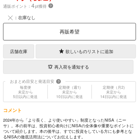
4
通販ポイント：
pt獲得
？
╳
：在庫なし
再販希望
店舗在庫
欲しいものリストに追加
再入荷を通知する
おまとめ目安と発送目安
?
毎度便
定期便（週1)
定期便（月2)
未定から
未定から
未定から
5日以内に発送
10日以内に発送
14日以内に発送
コメント
2024年から「より長く、より使いやすい」制度となったNISA（ニー
サ）。本の前半は、投資初心者向けにNISAの全体像や重要なポイントに
ついて紹介します。本の後半は、すでに投資をしている方にも参考とな
るNISAの徹底活用法についてお伝えします。