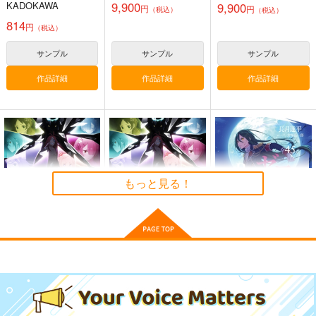
活 4th season 5
9,900
KADOKAWA
9,900
円
円
（税込）
（税込）
814
円
（税込）
サンプル
サンプル
サンプル
作品詳細
作品詳細
作品詳細
Re:ゼロから始める異
Re:ゼロから始める異
Re:ゼロから始める異
世界生活 レム2防水ス
世界生活 ラム防水ス
世界生活 ベアトリス
テッカー
テッカー
防水ステッカー
コパン
コパン
コパン
もっと見る！
440
440
440
円
円
円
（税込）
（税込）
（税込）
レム
ラム
ベアトリス
サンプル
サンプル
サンプル
作品詳細
作品詳細
作品詳細
(DVD)Re:ゼロから始
(DVD)Re:ゼロから始
Re:ゼロから始める異
める異世界生
める異世界生
世界生活 45
活 4th season 4
活 4th season 5
8,800
8,800
KADOKAWA
円
円
（税込）
（税込）
902