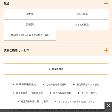
配送
二次元キャラクターと
廃版旧制服図鑑8
宅配便
ポスト投函
の結婚式のしかた 第
麒麟堂
11版
近藤顕彦
店頭受取
おまとめ配送
2,200
円
（税込）
2,144
円
（税込）
11,000円（税込）以上で送料当社負担
サンプル
サンプル
作品詳細
作品詳細
便利な機能/サービス
店舗を探す
WEBSITE利用規約
とらのあな会員規約
通信販売ポイント規約
電子書籍サービス利用規約
個人情報保護方針
クッキーポリシー
特定商取引法に基づく表示
なりすまし・いたずら注文について
For Overseas customer, now you can ship your purchases by using purchases agent