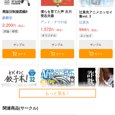
廃版旧制服図鑑8
僕らを育てた声 古川
辻真先アニメエッセイ
登志夫篇
集vol. 2
麒麟堂
アンド・ナウの会
辻真先
2,200
円
（税込）
1,572
944
円
円
（税込）
（税込）
評論・研究
オリジナル
エッセイ
サンプル
サンプル
サンプル
カート
カート
カート
もっと見る！
関連商品(サークル)