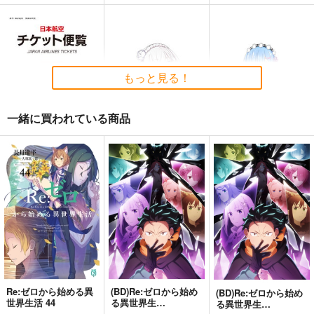
の結婚式のしかた 第
覧 国内線編
オタクの生活史
11版
近藤顕彦
新砂通信
1,980
円
専売
（税込）
2,144
1,980
円
円
（税込）
（税込）
評論・研究
評論・研究
評論・研究
もっと見る！
サンプル
サンプル
サンプル
カート
カート
カート
一緒に買われている商品
日本航空チケット便
Re:ゼロから始める異
Re:ゼロから始める異
覧 国内線編
世界生活 エミリア防
世界生活 レム防水ス
水ステッカー
テッカー
新砂通信
コパン
コパン
1,980
440
440
円
円
円
（税込）
（税込）
（税込）
エミリア
レム
サンプル
サンプル
サンプル
作品詳細
作品詳細
作品詳細
Re:ゼロから始める異
(BD)Re:ゼロから始め
(BD)Re:ゼロから始め
世界生活 44
る異世界生
る異世界生
活 4th season 4