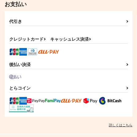
お支払い
代引き
詐欺大全
AFEEマガジン第25号
わくわく餃子本っ！３
２
Watatoshi
AFEE エンターテイメ
クレジットカード
キャッシュレス決済
きまぐれな鮪亭
ント表現の自由の会
880
円
（税込）
825
円
1,210
（税込）
円
（税込）
サンプル
サンプル
サンプル
後払い決済
作品詳細
作品詳細
作品詳細
とらコイン
詳しくはこちら