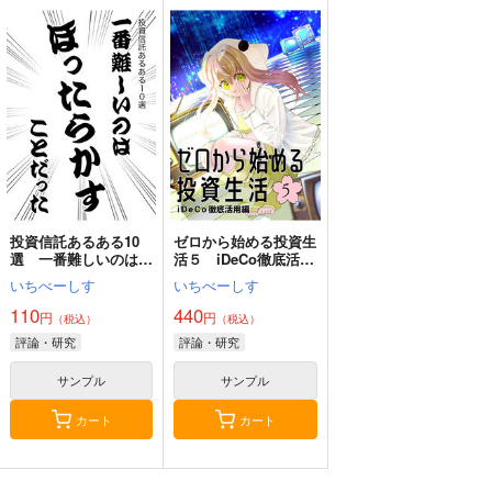
わくわく餃子本っ！３
AFEEマガジン第25号
詐欺大全
２
AFEE エンターテイメ
Watatoshi
きまぐれな鮪亭
ント表現の自由の会
880
円
（税込）
825
円
1,210
（税込）
円
評論・研究
（税込）
評論・研究
評論・研究
サンプル
サンプル
サンプル
カート
カート
カート
投資信託あるある10
ゼロから始める投資生
選 一番難しいのはほ
活５ iDeCo徹底活用
ったらかすことだった
編
いちべーしす
いちべーしす
110
440
円
円
（税込）
（税込）
評論・研究
評論・研究
サンプル
サンプル
カート
カート