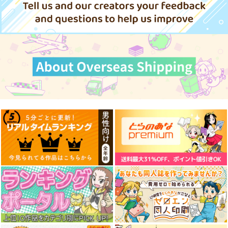
円
（税込）
サンプル
サンプル
サンプル
作品詳細
作品詳細
作品詳細
まるごと！！名古屋港
シン・旧水族館物語
廃版旧制服図鑑総集編
水族館
02
Bathyscaphe
Bathyscaphe
麒麟堂
600
円
（税込）
600
3,960
円
円
（税込）
（税込）
サンプル
サンプル
サンプル
作品詳細
作品詳細
作品詳細
Re:ゼロから始める異
Re:ゼロから始める異
世界生活 短編集14
世界生活 43
KADOKAWA
KADOKAWA
902
814
円
円
（税込）
（税込）
サンプル
サンプル