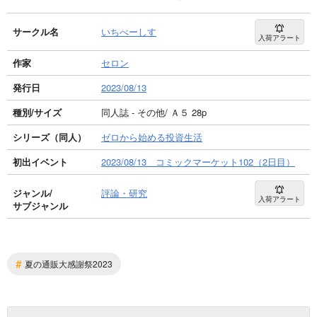
サークル名
いちべーしす
入荷アラート
作家
セロン
発行日
2023/08/13
種別/サイズ
同人誌 - その他/ Ａ５ 28p
シリーズ（同人）
ゼロから始める投資生活
初出イベント
2023/08/13 コミックマーケット102（2日目）
ジャンル/
評論・研究
入荷アラート
サブジャンル
#
夏の通販大感謝祭2023