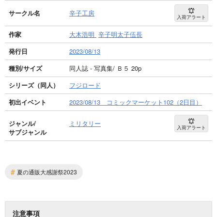
サークル名
辛子工房
入荷アラート
作家
大木浩明
辛子明太子伍長
発行日
2023/08/13
種別/サイズ
同人誌 - 写真集/ Ｂ５ 20p
シリーズ（同人）
フジロード
初出イベント
2023/08/13 コミックマーケット102（2日目）
ジャンル/
ミリタリー
入荷アラート
サブジャンル
#
夏の通販大感謝祭2023
注意事項