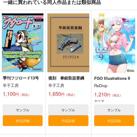
一緒に買われている同人作品または類似商品
艦船の本 III
徹底詳解 九二式重装
復刻 拳銃取扱要綱
甲車
T.N.T.SHOW
辛子工房
国本戦車塾
660
1,650
円
円
専売
（税込）
（税込）
1,320
円
（税込）
ミリタリー
ミリタリー
ミリタリー
サンプル
サンプル
サンプル
カート
カート
カート
季刊フジロード13号
復刻 拳銃取扱要綱
FGO Illustrations 9
辛子工房
辛子工房
ReDrop
1,100
1,650
1,210
円
円
円
（税込）
（税込）
（税込）
カーマ
サンプル
サンプル
サンプル
作品詳細
作品詳細
作品詳細
艦船の本 II
紫電改343完結編2巻
紫電改343完結編1巻