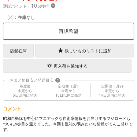
10
通販ポイント：
pt獲得
？
╳
：在庫なし
再販希望
店舗在庫
欲しいものリストに追加
再入荷を通知する
おまとめ目安と発送目安
?
毎度便
定期便（週1)
定期便（月2)
未定から
未定から
未定から
5日以内に発送
10日以内に発送
14日以内に発送
コメント
昭和自衛隊を中心にマニアックな自衛隊情報をお届けするフジロードも
ついに9巻目を迎えました。今回も重箱の隅みたいな情報がてんこ盛りで
す。