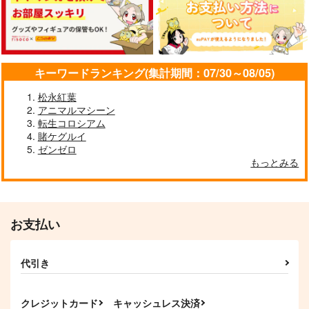
キーワードランキング(集計期間：07/30～08/05)
今日もワンカット、セ
ドンキホーテの休日
FULL COLOR GIRLS
ンレズ！VOL.3
ニュートン工房
sakiyama幕府
松永紅葉
Seseren工房
アニマルマシーン
550
880
円
円
（税込）
（税込）
転生コロシアム
787
円
（税込）
氏家むつみ
賭ケグルイ
ゼンゼロ
サンプル
サンプル
サンプル
もっとみる
作品詳細
作品詳細
作品詳細
お支払い
代引き
クレジットカード
キャッシュレス決済