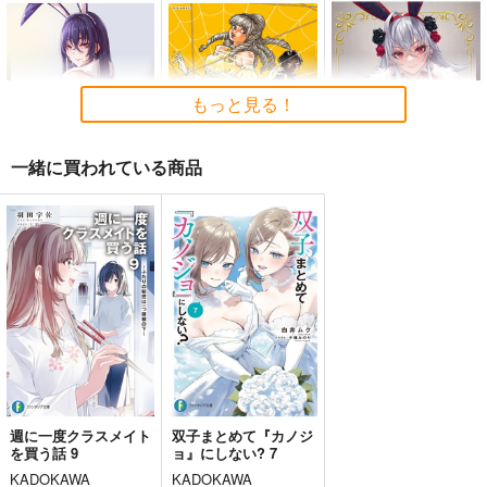
T.N.T.SHOW
須本壮一
須本壮一
660
3,080
3,080
円
円
円
（税込）
（税込）
（税込）
ミリタリー
オリジナル
菅野直
オリジナル
菅野直
もっと見る！
源田実
源田実
サンプル
サンプル
サンプル
一緒に買われている商品
カート
カート
カート
パープルバニーガール
全力禁グ
Sakiyamama Bunnys
タペストリー
3
ウラシマモト
sakiyama幕府
sakiyama幕府
330
円
（税込）
1,100
880
円
円
（税込）
（税込）
パープルバニーガール
サンプル
サンプル
サンプル
作品詳細
作品詳細
作品詳細
週に一度クラスメイト
双子まとめて『カノジ
を買う話 9
ョ』にしない? 7
陣中勤務抜粋 飯盒炊
武統の場合-中国によ
KADOKAWA
KADOKAWA