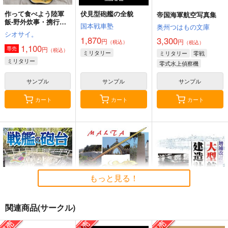
作って食べよう陸軍
伏見型砲艦の全貌
帝国海軍航空写真集
飯-野外炊事・携行食
国本戦車塾
奥州つはもの文庫
編-
シオサイ。
1,870
3,300
円
円
（税込）
（税込）
1,100
円
専売
（税込）
ミリタリー
ミリタリー
零戦
ミリタリー
零式水上偵察機
サンプル
サンプル
サンプル
カート
カート
カート
もっと見る！
関連商品(サークル)