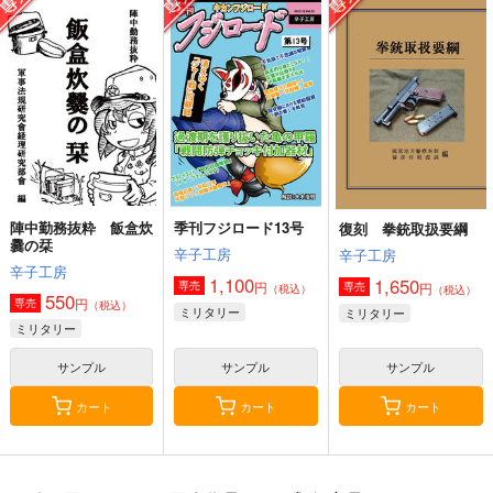
戦艦の砲台 ～海から
世界の沿岸砲台・マル
大型航空母艦建造計
陸へ！レーザー測量で
タ編Vol.3
画 増補改訂版
蘇る巨大地下空間・壱
さざなみ壊変
芬蘭堂
烈風改
岐要塞の全貌
1,320
2,500
1,999
円
円
円
（税込）
（税込）
（税込）
ドイツ
ミリタリー
赤城
ミリタリー
ミリタリー
大鳳
加賀
信濃
サンプル
サンプル
サンプル
カート
カート
カート
陣中勤務抜粋 飯盒炊
季刊フジロード13号
復刻 拳銃取扱要綱
爨の栞
辛子工房
辛子工房
辛子工房
1,100
1,650
円
専売
円
専売
（税込）
（税込）
550
円
専売
（税込）
ミリタリー
ミリタリー
ミリタリー
サンプル
サンプル
サンプル
カート
カート
カート