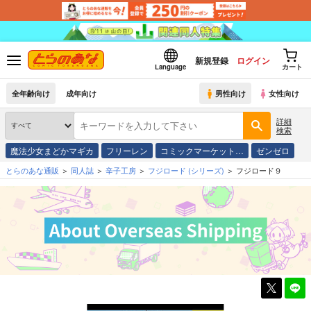
新規登録
ログイン
Language
カート
全年齢向け
成年向け
男性向け
女性向け
詳細
検索
魔法少女まどかマギカ
フリーレン
コミックマーケット…
ゼンゼロ
とらのあな通販
同人誌
辛子工房
フジロード
(シリーズ)
フジロード９