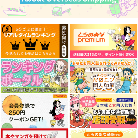
Avian romance pink
がんばれ同期ちゃん 9
Sakiyamama Bunnys
label 9
9
よむ書店
メガネ少女
sakiyama幕府
1,100
円
（税込）
660
1,815
円
円
（税込）
同期ちゃん
（税込）
サンプル
サンプル
サンプル
作品詳細
作品詳細
作品詳細