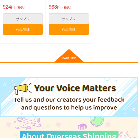
爨の栞
る台湾上陸戦
924
968
円
円
辛子工房
隅田金属ぼるじひ社
（税込）
（税込）
550
990
円
円
専売
（税込）
（税込）
サンプル
サンプル
ミリタリー
評論・研究
作品詳細
作品詳細
サンプル
サンプル
カート
カート
写真で見る 明治陸軍
艦砲射撃と標的
ロード・エルメロイII
の軍装
世の冒険9 星冠密議
国本戦車塾
（１）
シオサイ。
TYPE-MOON
1,650
円
（税込）
1,100
1,210
円
円
（税込）
（税込）
サンプル
サンプル
サンプル
作品詳細
作品詳細
作品詳細