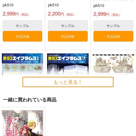
設計様式“MOSA”
pk510
pk510
pk510
艦船の本 II
紫電改343完結編2巻
2,999
2,200
紫電改343完結編1巻
2,999
円
円
円
（税込）
（税込）
（税込）
T.N.T.SHOW
須本壮一
須本壮一
サンプル
サンプル
サンプル
660
3,080
3,080
円
円
円
（税込）
（税込）
（税込）
ミリタリー
オリジナル
菅野直
オリジナル
菅野直
作品詳細
作品詳細
作品詳細
源田実
源田実
サンプル
サンプル
サンプル
カート
カート
カート
ウォッカと密造酒（サ
マゴン）
pk510
もっと見る！
1,045
円
（税込）
料理・レシピ
一緒に買われている商品
サンプル
カート
M1E3エイブラムス 中
M1E3エイブラムス 下
無人兵器と機甲戦 準
巻
巻その1 モジュラーア
備号
クティブ防護システム
pk510
pk510
pk510
と多層防護