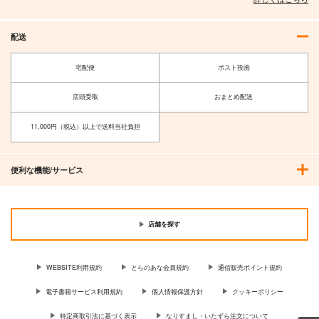
配送
宅配便
ポスト投函
店頭受取
おまとめ配送
11,000円（税込）以上で送料当社負担
便利な機能/サービス
艦船の本 II
写真で見る 明治陸軍
の軍装
T.N.T.SHOW
シオサイ。
660
円
（税込）
1,100
円
（税込）
店舗を探す
サンプル
サンプル
WEBSITE利用規約
とらのあな会員規約
通信販売ポイント規約
作品詳細
作品詳細
電子書籍サービス利用規約
個人情報保護方針
クッキーポリシー
特定商取引法に基づく表示
なりすまし・いたずら注文について