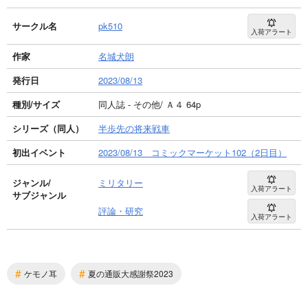
サークル名
pk510
入荷アラート
作家
名城犬朗
発行日
2023/08/13
種別/サイズ
同人誌 - その他/ Ａ４ 64p
シリーズ（同人）
半歩先の将来戦車
初出イベント
2023/08/13 コミックマーケット102（2日目）
ジャンル/
ミリタリー
入荷アラート
サブジャンル
評論・研究
入荷アラート
#
#
ケモノ耳
夏の通販大感謝祭2023