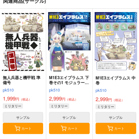
関連商品(サークル)
戦艦の砲台 ～海から
世界の沿岸砲台・マル
大型航空母艦建造計
陸へ！レーザー測量で
タ編Vol.3
画 増補改訂版
蘇る巨大地下空間・壱
さざなみ壊変
芬蘭堂
烈風改
岐要塞の全貌
1,320
2,500
1,999
円
円
円
（税込）
（税込）
（税込）
ドイツ
ミリタリー
赤城
ミリタリー
ミリタリー
大鳳
加賀
信濃
サンプル
サンプル
サンプル
カート
カート
カート
無人兵器と機甲戦 準
M1E3エイブラムス 下
M1E3エイブラムス 中
備号
巻その1 モジュラーア
巻
クティブ防護システム
pk510
pk510
pk510
と多層防護
1,999
2,999
2,999
円
円
円
（税込）
（税込）
（税込）
ミリタリー
ミリタリー
ミリタリー
サンプル
サンプル
サンプル
カート
カート
カート