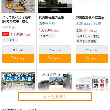
作って食べよう陸軍
伏見型砲艦の全貌
帝国海軍航空写真集
飯-野外炊事・携行食
国本戦車塾
奥州つはもの文庫
編-
シオサイ。
1,870
3,300
円
円
（税込）
（税込）
1,100
円
専売
（税込）
ミリタリー
ミリタリー
零戦
ミリタリー
零式水上偵察機
サンプル
サンプル
サンプル
カート
カート
カート
もっと見る！