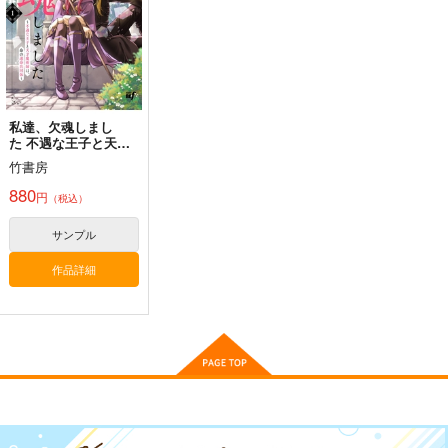
2,999
2,999
1,999
円
円
円
（税込）
（税込）
（税込）
武統の場合-中国によ
砲術教科書巻之一
る台湾上陸戦
サンプル
サンプル
サンプル
国本戦車塾
隅田金属ぼるじひ社
2,200
円
作品詳細
作品詳細
作品詳細
（税込）
990
円
（税込）
ミリタリー
評論・研究
私達、欠魂しまし
た 不遇な王子と天
サンプル
サンプル
才 1
竹書房
880
カート
カート
円
（税込）
サンプル
作品詳細
ウォッカと密造酒（サ
軍艦・艦載機のひみ
砲術教科書巻之一
マゴン）
つ 総集編その19
国本戦車塾
pk510
EINSATZ GRUPPE
2,200
円
（税込）
＆ MANITOU
1,045
円
（税込）
1,100
円
（税込）