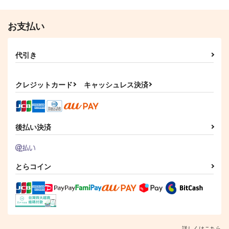
お支払い
代引き
クレジットカード
キャッシュレス決済
後払い決済
瑠璃堂絵巻～とびこ
激突！女子高生お色気
激突！女子高生お色気
め！戦車道
戦車軍団19巻
戦車軍団16巻
U・A大作戦
甲冑娘
甲冑娘
とらコイン
605
2,860
2,860
円
円
円
（税込）
（税込）
（税込）
安藤×押田
サンプル
サンプル
サンプル
作品詳細
作品詳細
作品詳細
詳しくはこちら