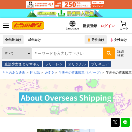
新規登録
ログイン
Language
カート
全年齢向け
成年向け
男性向け
女性向け
詳細
検索
魔法少女まどかマギカ
フリーレン
オリジナル
プリキュア
とらのあな通販
同人誌
pk510
半歩先の将来戦車
(シリーズ)
半歩先の将来戦車2