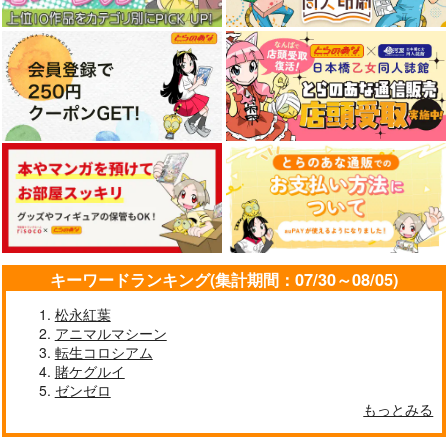
作品詳細
作品詳細
作品詳細
キーワードランキング(集計期間：07/30～08/05)
艦砲射撃と標的
徹底詳解 九二式重装
試製十糎対戦車砲 研
松永紅葉
甲車
究原簿 カト砲
国本戦車塾
アニマルマシーン
国本戦車塾
国本戦車塾
1,650
転生コロシアム
円
（税込）
1,320
1,320
円
円
賭ケグルイ
（税込）
（税込）
ゼンゼロ
サンプル
サンプル
サンプル
もっとみる
作品詳細
作品詳細
作品詳細