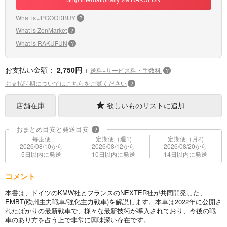
What is JPGOODBUY
?
What is ZenMarket
?
What is RAKUFUN
?
お支払い金額：
2,750円
+
送料+サービス料・手数料
?
お支払時期についてはこちらをご覧ください
?
店舗在庫
欲しいものリストに追加
おまとめ目安と発送目安
?
毎度便
定期便（週1)
定期便（月2)
2026/08/10から
2026/08/12から
2026/08/20から
5日以内に発送
10日以内に発送
14日以内に発送
コメント
本書は、ドイツのKMW社とフランスのNEXTER社が共同開発した、
EMBT(欧州主力戦車/強化主力戦車)を解説します。本車は2022年に公開さ
れたばかりの最新戦車で、様々な最新技術が導入されており、今後の戦
車のあり方を占う上で非常に興味深い存在です。