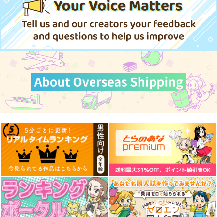
サンプル
サンプル
サンプル
作品詳細
作品詳細
作品詳細
伏見型砲艦の全貌
陸軍砲の塗装
写真集 陸軍戦車学校
練習隊
国本戦車塾
国本戦車塾
伊太利堂
1,870
660
円
円
（税込）
（税込）
1,210
円
（税込）
サンプル
サンプル
サンプル