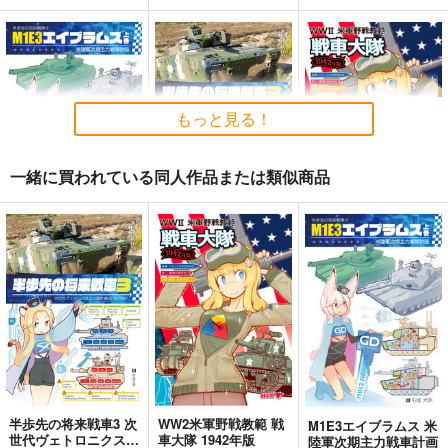
艦船の本 III
徹底詳解 九二式重装
復刻 拳銃取扱要綱
甲車
T.N.T.SHOW
辛子工房
国本戦車塾
660
1,650
円
円
専売
もっと見る！
（税込）
（税込）
1,320
円
（税込）
ミリタリー
ミリタリー
ミリタリー
一緒に買われている同人作品または類似商品
サンプル
サンプル
サンプル
カート
カート
カート
M1E3エイブラムス 米
半歩先の将来戦車3 次
WW2米軍野戦教範 戦
陸軍次期主力戦車計画
世代ヴェトロニクスの
車大隊 1942年版
設計様式“MOSA”
pk510
pk510
pk510
2,999
2,999
2,200
円
円
円
（税込）
（税込）
（税込）
ミリタリー
ミリタリー
ミリタリー
サンプル
サンプル
サンプル
カート
カート
カート
半歩先の将来戦車3 次
WW2米軍野戦教範 戦
M1E3エイブラムス 米
世代ヴェトロニクスの
車大隊 1942年版
陸軍次期主力戦車計画