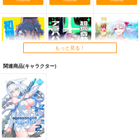
火よ！星の光の瞬きよ
海嘯に永訣
刑部姫 豪華客船へ行
く
Owen
Owen
んじゃめな本舗
5,500
787
円
円
（税込）
（税込）
605
円
（税込）
Fate/Grand Order
Fate/Grand Order
Fate/Grand Order
巌窟王 エドモン・ダンテス
斎藤一
藤丸立香
もっと見る！
刑部姫
蘆屋道満
巌窟王 モンテ・クリスト
サンプル
サンプル
サンプル
藤丸立香
関連商品(キャラクター)
カート
カート
カート
初期デアの斎藤さん
超鋼奇動！アラハバ
FGO Illustrations 9
キ！
Owen
ReDrop
Owen
787
1,210
円
円
（税込）
（税込）
787
円
（税込）
斎藤一
カーマ
高杉晋作
サンプル
サンプル
サンプル
作品詳細
作品詳細
作品詳細