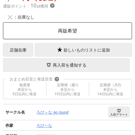
10
通販ポイント：
pt獲得
？
╳
：在庫なし
再販希望
店舗在庫
欲しいものリストに追加
再入荷を通知する
おまとめ目安と発送目安
?
毎度便
定期便（週1)
定期便（月2)
未定から
未定から
未定から
5日以内に発送
10日以内に発送
14日以内に発送
サークル名
ろび～な go round
入荷アラート
作家
ろび～な