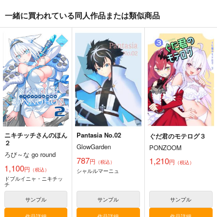
一緒に買われている同人作品または類似商品
悪縁
Fate Log Grand UNO
Fate/GOMEMO10
FFICIAL FANBOOK
ぽむ屋
ワダメモ
act on
770
785
円
円
（税込）
（税込）
1,430
円
（税込）
Fate/Grand Order
Fate/Grand Order
Fate/Grand Order
マシュ・キリエライト
岸波白野
リリス
ギルガメッシュ
サンプル
サンプル
サンプル
カート
カート
カート
ニキチッチさんのほん
Pantasia No.02
ぐだ君のモテログ３
２
GlowGarden
PONZOOM
ろび～な go round
787
1,210
円
円
（税込）
（税込）
1,100
円
（税込）
シャルルマーニュ
ドブルイニャ・ニキチッ
チ
サンプル
サンプル
サンプル
作品詳細
作品詳細
作品詳細