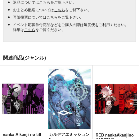
返品については
こちら
をご覧下さい。
おまとめ配送については
こちら
をご覧下さい。
再販投票については
こちら
をご覧下さい。
イベント応募券付商品などをご購入の際は毎度便をご利用ください。
詳細は
こちら
をご覧ください。
関連商品(ジャンル)
nanka A kanji no titl
カルデアエミッション
RED nankaAkanjino