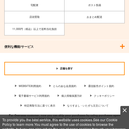
宅配便
ポスト投函
店頭受取
おまとめ配送
11,000円（税込）以上で送料当社負担
酒本。5.5
マハトマにおまかせ！
こいむし
うつらうららか
便利な機能/サービス
787
660
円
円
（税込）
（税込）
長尾景虎
サンプル
サンプル
店舗を探す
作品詳細
作品詳細
WEBSITE利用規約
とらのあな会員規約
通信販売ポイント規約
電子書籍サービス利用規約
個人情報保護方針
クッキーポリシー
特定商取引法に基づく表示
なりすまし・いたずら注文について
For Overseas customer, now you can ship your purchases by using purchases agent
services “AOCS”! Click {more…} for more information …
more
To provide you the best service, this website uses cookies.See our Cookie
Policy to learn more.You must agree to the use of cookies to browse the
website, but you can also refuse the use of some cookies through your browser