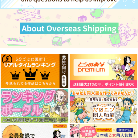
探偵モンテ・クリスト
斎藤一の本2
LACKGAKIBOX2025
完全幻覚本
斎藤一の本を出すサー
珈琲紳士の部屋
Owen
クル
3,144
円
（税込）
944
円
2,357
（税込）
円
Fate/Grand Order
（税込）
Fate/Grand Order
藤堂平助
一文字則宗
Fate/Grand Order
巌窟王 モンテ・クリスト
岡田以蔵
斎藤一
藤丸立香
サンプル
サンプル
サンプル
カート
カート
カート
Romancia:Aurora02
THE POP3
bubbles'
m.m.m.
vinyl chloride
牛乳石鹸
2,357
1,320
550
円
円
円
（税込）
（税込）
（税込）
アスラウグ
サンプル
サンプル
サンプル
作品詳細
作品詳細
作品詳細