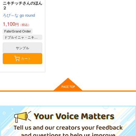
ニキチッチさんのほん
２
FGO/FAKE DUME
蒐集
えふじいおう和風肖像
ろび～な go round
画集参
TOKIMOOON
羊小屋
1,100
円
800個入りタコ焼き
（税込）
495
787
円
円
専売
（税込）
（税込）
Fate/Grand Order
787
円
専売
（税込）
オー
Fate/Grand Order
Fate/Grand Order
ドブルイニャ・ニキチッチ
ルキャラ
Fate/Grand Order
曲亭馬琴
葛飾北斎
サンプル
サンプル
サンプル
サンプル
カート
カート
カート
カート
SPLASH！
Romancia06
カルデアエミッション
4ロストマテリアル
AciD
m.m.m.
チョコレート・ショッ
944
3,144
円
円
（税込）
（税込）
プ
ブリュンヒルデ
2,000
円
（税込）
メリュジーヌ
サンプル
サンプル
サンプル
作品詳細
作品詳細
作品詳細