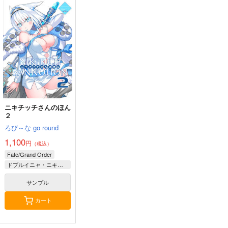
BLUE nankaAkanjin
人類最古と人類最後 I
Fate/Grand Order ma
oOMNIBUS
terial XXI
壱番地
ハイパーソニックソウ
TYPE-MOON
2,860
円
（税込）
ル
2,200
円
（税込）
Fate/Grand Order
3,025
円
Fate/Grand Order
（税込）
ギルガメッシュ〔キャスター〕×ぐだ子
Fate/Grand Order
アルジュナ
カルナ
サンプル
サンプル
サンプル
ニキチッチさんのほん
カート
カート
カート
２
ろび～な go round
1,100
円
（税込）
Fate/Grand Order
ドブルイニャ・ニキチッチ
サンプル
カート