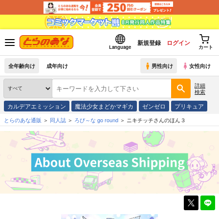
新規登録
ログイン
Language
カート
全年齢向け
成年向け
男性向け
女性向け
詳細
検索
カルデアエミッション
魔法少女まどかマギカ
ゼンゼロ
プリキュア
とらのあな通販
同人誌
ろび～な go round
ニキチッチさんのほん３