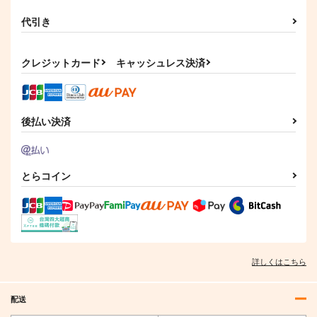
代引き
クレジットカード
キャッシュレス決済
FGO Illustrations 10
雷霆の気まぐれ
ぐだ君のモテログ４
後払い決済
ReDrop
コレ！
PONZOOM
1,760
858
1,210
円
円
円
（税込）
（税込）
（税込）
カーマ
藤丸立香
バーヴァン・シー
とらコイン
サンプル
サンプル
サンプル
作品詳細
作品詳細
作品詳細
詳しくはこちら
配送