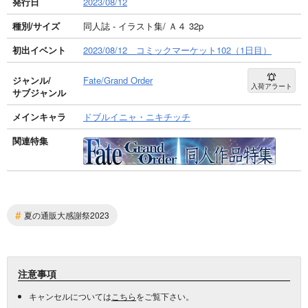
発行日
2023/08/12
種別/サイズ
同人誌 - イラスト集/ Ａ４ 32p
初出イベント
2023/08/12 コミックマーケット102（1日目）
ジャンル/
Fate/Grand Order
入荷アラート
サブジャンル
メインキャラ
ドブルイニャ・ニキチッチ
関連特集
#
夏の通販大感謝祭2023
注意事項
キャンセルについては
こちら
をご覧下さい。