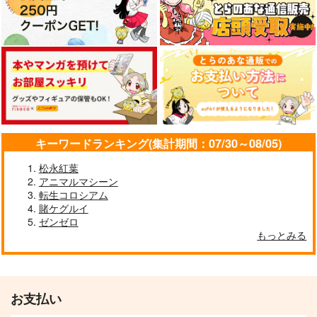
雷霆の気まぐれ
本庄雷太アートワーク
ス Fate/Grand Order
コレ！
篇03
PhraseGallery
858
円
専売
（税込）
3,300
円
（税込）
Fate/Grand Order
Fate/Grand Order
藤丸立香
インドラ
ジェームズ・モリアーティ
compass
Fate/GOMEMO10
スイートサレンダー２
サンプル
サンプル
キーワードランキング(集計期間：07/30～08/05)
牛乳石鹸
ワダメモ
PONZOOM
カート
カート
松永紅葉
550
785
1,320
円
円
円
（税込）
（税込）
アニマルマシーン
（税込）
転生コロシアム
エドモン×ぐだ子
賭ケグルイ
サンプル
サンプル
サンプル
ゼンゼロ
もっとみる
作品詳細
作品詳細
作品詳細
お支払い