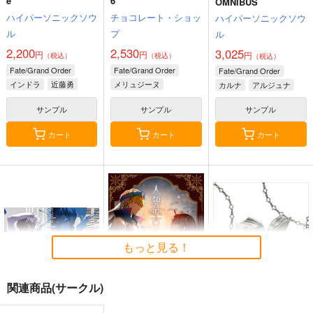
e
6
OMNIBUS
ハイパーソニックソウ
チョコレート・ショッ
ハイパーソニックソウ
ル
プ
ル
2,200
2,530
3,025
円
円
円
（税込）
（税込）
（税込）
Fate/Grand Order
Fate/Grand Order
Fate/Grand Order
インドラ
近藤勇
メリュジーヌ
カルナ
アルジュナ
サンプル
サンプル
サンプル
カート
カート
カート
もっと見る！
関連商品(サークル)