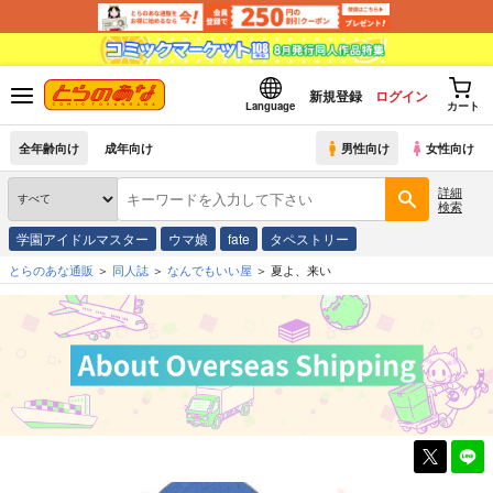
新規登録
ログイン
Language
カート
全年齢向け
成年向け
男性向け
女性向け
詳細
検索
学園アイドルマスター
ウマ娘
fate
タペストリー
とらのあな通販
同人誌
なんでもいい屋
夏よ、来い