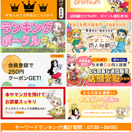
夏娘タペストリー
sakiyama幕府
1,100
円
（税込）
夏娘
サンプル
作品詳細
キーワードランキング(集計期間：07/30～08/05)