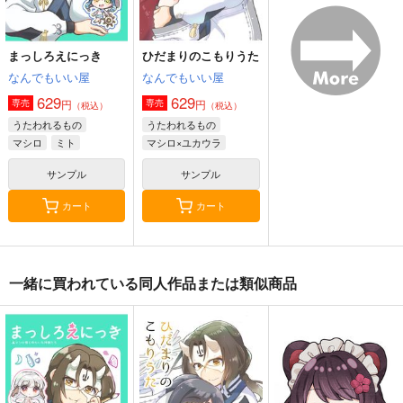
まっしろえにっき
ひだまりのこもりうた
なんでもいい屋
なんでもいい屋
629
629
円
円
専売
専売
（税込）
（税込）
うたわれるもの
うたわれるもの
マシロ
ミト
マシロ×ユカウラ
ケトシィ
サンプル
サンプル
カート
カート
一緒に買われている同人作品または類似商品