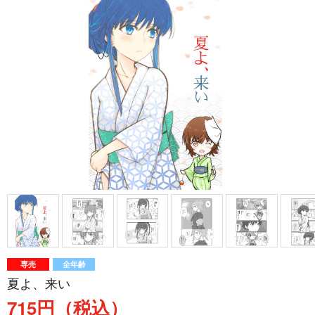
専売
全年齢
夏よ、来い
715円（税込）