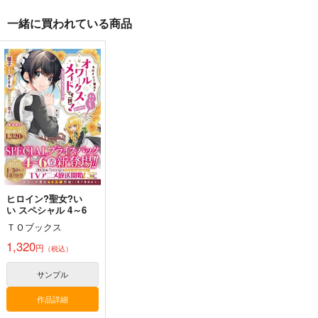
一緒に買われている商品
＃にじそうさく11 ス
＃にじそうさく11 ポ
Chroma Verse にじさ
テッカーセット
ストカード4枚セット
んじまとめ本3
colone
colone
colone
787
787
1,572
円
円
円
（税込）
（税込）
（税込）
戌亥とこ
アンジュ・カトリーナ
戌亥とこ
サンプル
サンプル
サンプル
作品詳細
作品詳細
作品詳細
ヒロイン?聖女?い
い スペシャル 4～6
ＴＯブックス
1,320
円
（税込）
サンプル
作品詳細