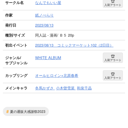
サークル名
なんでもいい屋
入荷アラート
作家
紙ノぺらり
発行日
2023/08/13
種別/サイズ
同人誌 - 漫画/ Ｂ５ 20p
初出イベント
2023/08/13 コミックマーケット102（2日目）
ジャンル/
WHITE ALBUM
入荷アラート
サブジャンル
カップリング
オールヒロイン×北原春希
入荷アラート
メインキャラ
冬馬かずさ
小木曽雪菜
和泉千晶
#
夏の通販大感謝祭2023