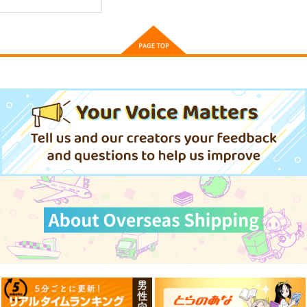
Chroma Verse にじさ
Chroma Verse にじさ
煙草と蜂蜜
んじまとめ本2
んじまとめ本
夏屋
colone
colone
762
円
（税込）
1,572
1,572
円
円
（税込）
（税込）
戌亥とこ
戌亥とこ
サンプル
サンプル
サンプル
作品詳細
作品詳細
作品詳細