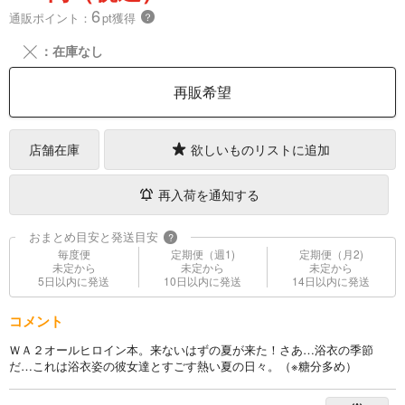
6
通販ポイント：
pt獲得
？
╳
：在庫なし
再販希望
店舗在庫
欲しいものリストに追加
再入荷を通知する
おまとめ目安と発送目安
?
毎度便
定期便（週1)
定期便（月2)
未定から
未定から
未定から
5日以内に発送
10日以内に発送
14日以内に発送
コメント
ＷＡ２オールヒロイン本。来ないはずの夏が来た！さあ…浴衣の季節
だ…これは浴衣姿の彼女達とすごす熱い夏の日々。（※糖分多め）