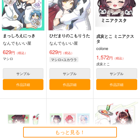
まっしろえにっき
ひだまりのこもりうた
戌亥とこ ミニアクス
タ
なんでもいい屋
なんでもいい屋
colone
629
629
円
円
（税込）
（税込）
1,572
円
マシロ
（税込）
マシロ×ユカウラ
戌亥とこ
サンプル
サンプル
サンプル
作品詳細
作品詳細
作品詳細
もっと見る！