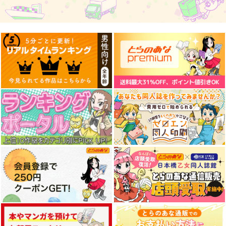
H'id.
た話。
さくら研究室
さくら研究室
4,244
円
（税込）
550
550
円
円
（税込）
（税込）
桜木花道
作者
酒寄彩葉
サンプル
サンプル
サンプル
作品詳細
作品詳細
作品詳細
のどチンコを切った
ICLをした話。
孤独死した部屋を解約
話。
した話
さくら研究室
さくら研究室
さくら研究室
550
円
（税込）
550
550
円
円
（税込）
（税込）
オリジナル
作者
オリジナル
作者
オリジナル
作者
相棒
同居人
退去清算の人(ガチ)
サンプル
サンプル
サンプル
里帰りに来ただけやの
水星から来ました！出
水星から来ました！出
カート
カート
カート
に!!
張たぬき編１
張たぬき編２
たんぽぽ茶
山田一族。
山田一族。