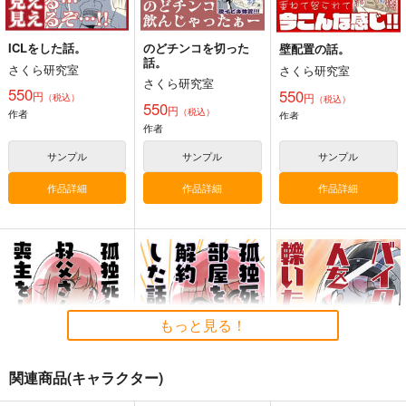
サンプル
サンプル
サンプル
カート
カート
カート
ICLをした話。
のどチンコを切った
壁配置の話。
話。
さくら研究室
さくら研究室
黒白のアヴェスター 1
藤ちょこ「星の記憶と
今日の一枚 2026
さくら研究室
550
巡り合う」絵師100人
550
年 Vol.1
円
円
（税込）
神座万象・第十四機
（税込）
550
展 16 大阪展 前売り券
円
（税込）
作者
産経新聞社
作者
WhitePlanter
関
作者
1,300
1,320
円
円
2,178
（税込）
（税込）
円
専売
（税込）
サンプル
サンプル
サンプル
オリジナル
オリジナル
オリジナル
作品詳細
作品詳細
作品詳細
サンプル
サンプル
サンプル
カート
カート
カート
競売でマンションを買
のどチンコを切った
ICLをした話。
った話。
話。
さくら研究室
さくら研究室
さくら研究室
もっと見る！
550
円
（税込）
550
550
円
円
（税込）
（税込）
オリジナル
作者
オリジナル
作者
オリジナル
作者
相棒
関連商品(キャラクター)
競売のおばちゃん
同居人