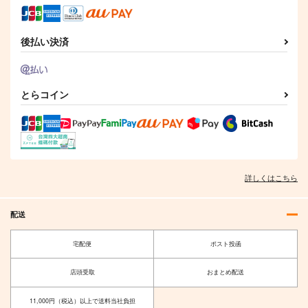
3,929
円
（税込）
4,715
円
（税込）
サンプル
サンプル
サンプル
後払い決済
作品詳細
作品詳細
作品詳細
とらコイン
詳しくはこちら
配送
宅配便
ポスト投函
店頭受取
おまとめ配送
11,000円（税込）以上で送料当社負担