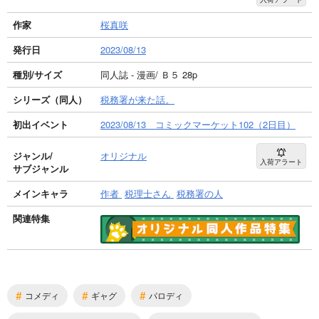
作家
桜真咲
発行日
2023/08/13
種別/サイズ
同人誌 - 漫画/ Ｂ５ 28p
シリーズ（同人）
税務署が来た話。
初出イベント
2023/08/13 コミックマーケット102（2日目）
ジャンル/
オリジナル
入荷アラート
サブジャンル
メインキャラ
作者
税理士さん
税務署の人
関連特集
#
#
#
コメディ
ギャグ
パロディ