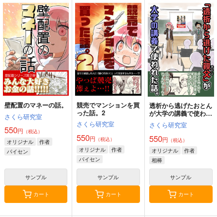
サンプル
サンプル
サンプル
孤独死した叔父さんの
孤独死した部屋を解約
バイクで人を轢いた
喪主をした話。
した話
カート
カート
カート
話。
さくら研究室
さくら研究室
さくら研究室
森倉円「名前のない
550
550
星」絵師100人
550
円
円
円
（税込）
（税込）
（税込）
展 16 大阪展 前売り券
産経新聞社
作者
作者
作者
1,300
円
サンプル
サンプル
サンプル
（税込）
オリジナル
作品詳細
作品詳細
作品詳細
サンプル
壁配置のマネーの話。
競売でマンションを買
透析から逃げたおとん
った話。2
が大学の講義で使われ
カート
さくら研究室
た話。
さくら研究室
さくら研究室
550
円
（税込）
550
550
円
円
（税込）
（税込）
オリジナル
作者
孤独死した部屋を解約
オリジナル
作者
オリジナル
作者
パイセン
した話
パイセン
相棒
さくら研究室
サンプル
サンプル
サンプル
550
円
（税込）
カート
カート
カート
オリジナル
作者
退去清算の人(ガチ)