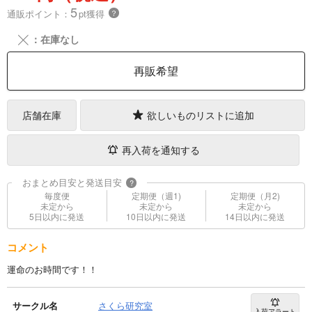
5
通販ポイント：
pt獲得
？
╳
：在庫なし
再販希望
店舗在庫
欲しいものリストに追加
再入荷を通知する
おまとめ目安と発送目安
?
毎度便
定期便（週1)
定期便（月2)
未定から
未定から
未定から
5日以内に発送
10日以内に発送
14日以内に発送
コメント
運命のお時間です！！
サークル名
さくら研究室
入荷アラート