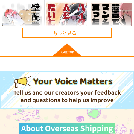
競売でマンションを買
競売でマンションを買
壁配置のマネーの話。
サンプル
った話。
った話。2
さくら研究室
さくら研究室
さくら研究室
カート
550
円
（税込）
550
550
円
円
（税込）
（税込）
作者
作者
作者
もっと見る！
サンプル
サンプル
サンプル
作品詳細
作品詳細
作品詳細
壁配置の話。
バイクで人を轢いた
競売でマンションを買
話。
った話。
さくら研究室
さくら研究室
さくら研究室
550
円
（税込）
550
550
円
円
（税込）
（税込）
オリジナル
作者
オリジナル
作者
オリジナル
作者
同居人
相棒
競売のおばちゃん
サンプル
サンプル
サンプル
カート
カート
カート
透析から逃げたおとん
超！舞台挨拶劇場レポ
WEB再録集vol,3
が大学の講義で使われ
本。