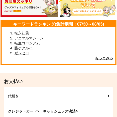
629
1,320
1,320
円
円
円
（税込）
（税込）
（税込）
チリ
アマテ・ユズリハ
スレッタ・マーキュリー
サンプル
サンプル
サンプル
キーワードランキング(集計期間：07/30～08/05)
作品詳細
作品詳細
作品詳細
松永紅葉
アニマルマシーン
転生コロシアム
賭ケグルイ
ゼンゼロ
もっとみる
孤独死した叔父さんの
喪主をした話。
さくら研究室
550
円
（税込）
お支払い
オリジナル
作者
おとん
警察、医師、葬儀屋、市役所の方々
代引き
サンプル
サクラ便り
【サイン入り】
INNOCENCE RED
INNOCENCE RED
STUDIO COSMOS
満開！さくらふぁ
カート
満開！さくらふぁ
ん！
787
クレジットカード
キャッシュレス決済
円
（税込）
ん！
真宮寺さくら