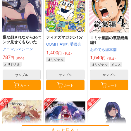
嫌な顔されながらおパ
ティアズマガジン157
コミケ童話の裏話総集
ンツ見せてもらいたい
編4
COMITIA実行委員会
本14
アニマルマシーン
おのでら総本舗
1,400
円
（税込）
787
1,540
円
円
（税込）
（税込）
オリジナル
オリジナル
オリジナル
メロス
サンプル
サンプル
サンプル
カート
カート
カート
もっと見る！