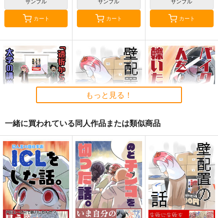
サンプル
サンプル
サンプル
カート
カート
カート
黒白のアヴェスター 2
通勤道中であの娘がぱ
まぐ太ノート16冊
んつを見せてくる本
目 The Bunny's Tail 2
神座万象・第十四機
13
嘘つき屋
C-ARTS
関
662
1,430
円
円
2,178
（税込）
（税込）
円
専売
（税込）
オリジナル
もっと見る！
オリジナル
オリジナル
サンプル
サンプル
サンプル
一緒に買われている同人作品または類似商品
カート
カート
カート
透析から逃げたおとん
壁配置の話。
バイクで人を轢いた
が大学の講義で使われ
話。
さくら研究室
た話。
さくら研究室
さくら研究室
550
円
（税込）
550
550
円
円
（税込）
（税込）
オリジナル
作者
オリジナル
作者
オリジナル
作者
同居人
相棒
相棒