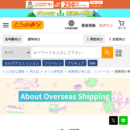
新規登録
ログイン
Language
カート
全年齢向け
成年向け
男性向け
女性向け
詳細
検索
カルデアエミッション
フリーレン
プリキュア
fate
とらのあな通販
同人誌
さくら研究室
税務署が来た話。
(シリーズ)
税務署が