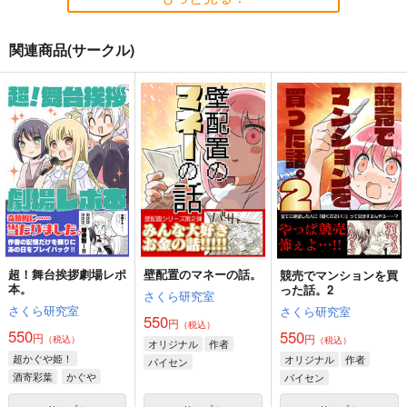
関連商品(サークル)
黒白のアヴェスター 3
黒白のアヴェスター 4
≪C108作品セット
≫B2タペストリー
神座万象・第十四機
神座万象・第十四機
【サークル：アニマル
アニマルマシーン
関
関
マシーン】
2,750
円
専売
2,178
3,144
（税込）
円
円
専売
専売
（税込）
（税込）
オリジナル
オリジナル
オリジナル
サンプル
サンプル
サンプル
カート
カート
カート
超！舞台挨拶劇場レポ
壁配置のマネーの話。
競売でマンションを買
本。
った話。2
さくら研究室
さくら研究室
さくら研究室
550
円
（税込）
550
550
円
円
（税込）
（税込）
オリジナル
作者
超かぐや姫！
オリジナル
作者
パイセン
酒寄彩葉
かぐや
パイセン