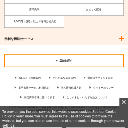
店頭受取
おまとめ配送
11,000円（税込）以上で送料当社負担
便利な機能/サービス
店舗を探す
WEBSITE利用規約
とらのあな会員規約
通信販売ポイント規約
電子書籍サービス利用規約
個人情報保護方針
クッキーポリシー
特定商取引法に基づく表示
なりすまし・いたずら注文について
For Overseas customer, now you can ship your purchases by using purchases agent
services “AOCS”! Click {more…} for more information …
more
To provide you the best service, this website uses cookies.See our Cookie
Policy to learn more.You must agree to the use of cookies to browse the
website, but you can also refuse the use of some cookies through your browser
settings.
c TORANOANA Inc, All Rights Reserved.