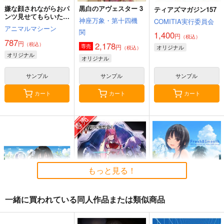
嫌な顔されながらおパ
黒白のアヴェスター 3
ティアズマガジン157
ンツ見せてもらいたい
神座万象・第十四機
COMITIA実行委員会
本14
アニマルマシーン
関
1,400
円
（税込）
787
円
2,178
（税込）
円
専売
オリジナル
（税込）
オリジナル
オリジナル
サンプル
サンプル
サンプル
カート
カート
カート
もっと見る！
一緒に買われている同人作品または類似商品