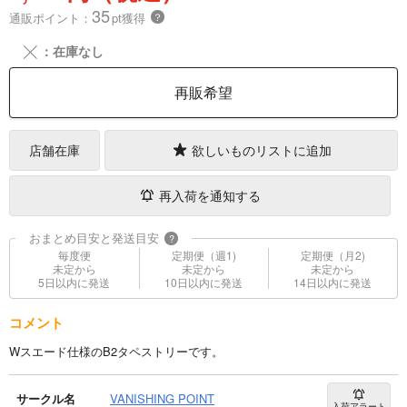
35
通販ポイント：
pt獲得
？
╳
：在庫なし
再販希望
店舗在庫
欲しいものリストに追加
再入荷を通知する
おまとめ目安と発送目安
?
毎度便
定期便（週1)
定期便（月2)
未定から
未定から
未定から
5日以内に発送
10日以内に発送
14日以内に発送
コメント
Wスエード仕様のB2タペストリーです。
サークル名
VANISHING POINT
入荷アラート