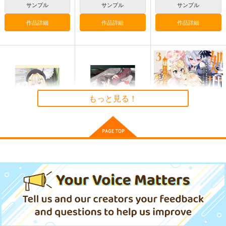
図鑑3
≫【B5アクリルボー
神座万象・第十四機
サンプル
サンプル
サンプル
ド】艶娘幻夢譚
なぐもカレー部
T2 ART WORKS
関
作品詳細
作品詳細
作品詳細
2,200
4,400
円
円
専売
2,178
（税込）
（税込）
円
専売
（税込）
オリジナル
オリジナル
オリジナル
サンプル
サンプル
サンプル
カート
カート
カート
もっと見る！
【有償特典】特製A3
【有償特典】A3タペ
処刑フラグ満載の嫌わ
タペストリー（女友達
ストリー（ガールズゾ
れ皇子のやり直し 3
は頼めば意外とヤらせ
ンビパーティー 5）
KADOKAWA
竹書房
一迅社
てくれる 5）
1,100
1,200
858
円
円
円
（税込）
（税込）
（税込）
競売でマンションを買
壁配置の話２
サンプル
サンプル
サンプル
通勤道中であの娘がぱ
った話。３
んつを見せてくる本13
さくら研究室