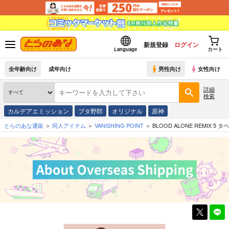
新規登録
ログイン
Language
カート
全年齢向け
成年向け
男性向け
女性向け
詳細
検索
カルデアエミッション
ブタ野郎
オリジナル
原神
とらのあな通販
同人アイテム
VANISHING POINT
BLOOD ALONE REMIX 5 