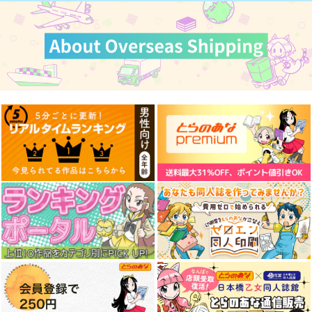
作品詳細
作品詳細
作品詳細
さくら研究室
嘘つき屋
550
円
（税込）
550
662
円
円
（税込）
（税込）
オリジナル
作者
オリジナル
作者
オリジナル
パイセン
パイセン
サンプル
サンプル
サンプル
カート
カート
カート