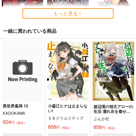
編4
ロイヤルマウンテン
神座万象・第十四機
おのでら総本舗
もっと見る！
関
770
円
（税込）
1,540
円
（税込）
2,178
オリジナル
円
専売
（税込）
オリジナル
メロス
青山 澄香
オリジナル
一緒に買われている商品
白峰 莉花
サンプル
サンプル
サンプル
メレ・レタナグア
Precious Blood
ULTIMATE BLOOD R
STRIKE THE SUMME
カート
カート
カート
EM 1巻
R
葉月ゆら
まるひ灯匣
mohumohu
2,357
円
（税込）
2,200
1,100
円
円
（税込）
（税込）
姫柊雪菜
サンプル
サンプル
サンプル
作品詳細
作品詳細
作品詳細
異世界薬局 13
小森江ヒナは止まらな
超辺境の領主アローの
い!
生活 濡れ衣を着せら
KADOKAWA
れ追放されましたが、
ＳＢクリエイティブ
ぶんか社
二人の女神と新生活を
924
円
（税込）
送ります 1
858
858
円
円
（税込）
（税込）
黒白のアヴェスター 1
ぽに子の食レポごはん
≪新刊発売記念