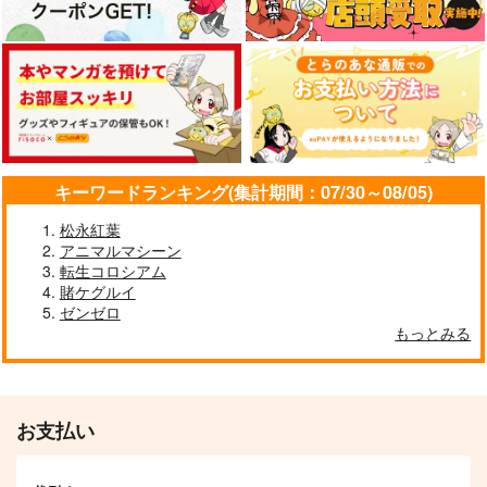
キーワードランキング(集計期間：07/30～08/05)
松永紅葉
アニマルマシーン
転生コロシアム
賭ケグルイ
ゼンゼロ
もっとみる
お支払い