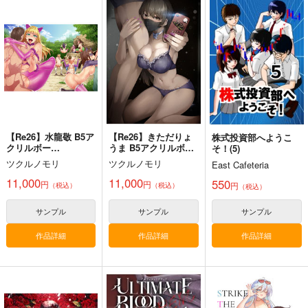
夏色しずく
黒白のアヴェスター 4
Fresh＆Smooth
5年目の放課後
神座万象・第十四機
ロイヤルマウンテン
関
899
770
円
円
（税込）
（税込）
3,144
オリジナル
しずく
円
専売
オリジナル
（税込）
青山 澄香
オリジナル
白峰 莉花
サンプル
サンプル
サンプル
メレ・レタナグア
カート
カート
カート
【Re26】水龍敬 B5ア
【Re26】きただりょ
株式投資部へようこ
クリルボー
うま B5アクリルボー
そ！(5)
ド RE26MKA-13
ド RE26KRA-13
ツクルノモリ
ツクルノモリ
East Cafeteria
11,000
11,000
550
円
円
円
（税込）
（税込）
（税込）
サンプル
サンプル
サンプル
作品詳細
作品詳細
作品詳細
コミケ童話の裏話総集
FETISH ACADEMY
黒白のアヴェスター 2