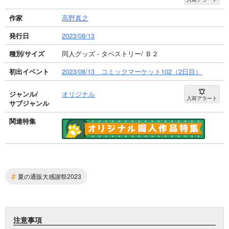
作家
高野真之
発行日
2023/08/13
種別/サイズ
同人グッズ - タペストリー/ Ｂ２
初出イベント
2023/08/13 コミックマーケット102（2日目）
ジャンル/
オリジナル
入荷アラート
サブジャンル
関連特集
#
夏の通販大感謝祭2023
注意事項