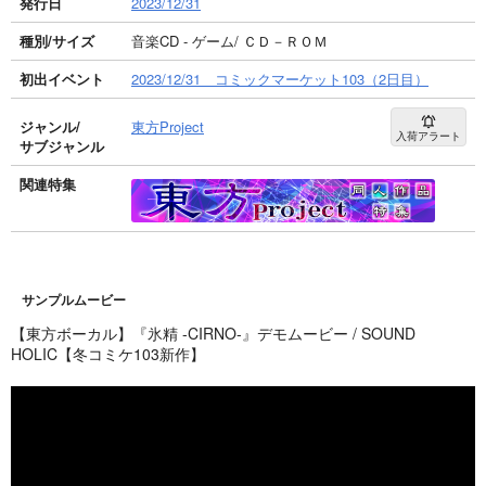
発行日
2023/12/31
種別/サイズ
音楽CD - ゲーム/ ＣＤ－ＲＯＭ
初出イベント
2023/12/31 コミックマーケット103（2日目）
ジャンル/
東方Project
入荷アラート
サブジャンル
関連特集
サンプルムービー
【東方ボーカル】『氷精 -CIRNO-』デモムービー / SOUND
HOLIC【冬コミケ103新作】