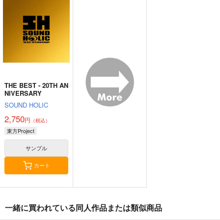
幽閉サテライト
ders.
e Cessation of Dukkh
上海アリス幻樂団
Demetori
a
2,200
円
（税込）
1,760
1,320
円
円
（税込）
（税込）
東方Project
東方Project
東方Project
博麗霊夢
サンプル
サンプル
サンプル
カート
カート
カート
THE BEST - 20TH AN
NIVERSARY
SOUND HOLIC
2,750
円
（税込）
東方Project
サンプル
カート
東方剛欲異聞～水没し
東方紅魔郷～
Clutch Shooter #05
一緒に買われている同人作品または類似商品
た沈愁地獄
the Embodiment of
Silver Forest
Scarlet Devil～