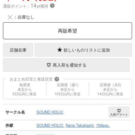
14
通販ポイント：
pt獲得
？
╳
：在庫なし
再販希望
店舗在庫
欲しいものリストに追加
再入荷を通知する
おまとめ目安と発送目安
?
毎度便
定期便（週1)
定期便（月2)
未定から
未定から
未定から
5日以内に発送
10日以内に発送
14日以内に発送
サークル名
SOUND HOLIC
入荷アラート
作家
SOUND HOLIC
Nana Takahashi
709sec.