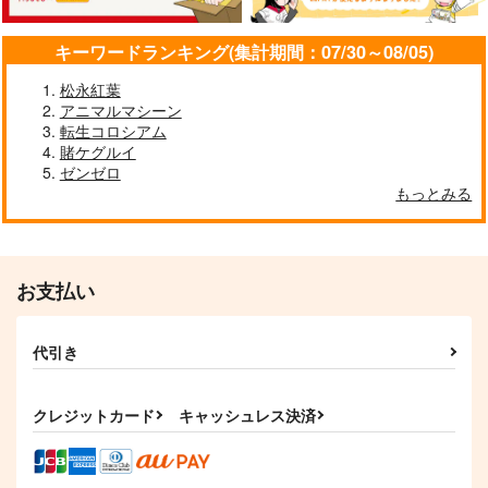
キーワードランキング(集計期間：07/30～08/05)
松永紅葉
アニマルマシーン
ぽに子の食レポごはん
Sakiyamama Bunnys
まるごと！！名古屋港
転生コロシアム
図鑑
4
水族館
賭ケグルイ
なぐもカレー部
sakiyama幕府
ゼンゼロ
Bathyscaphe
もっとみる
2,200
880
600
円
円
円
（税込）
（税込）
（税込）
サンプル
サンプル
サンプル
作品詳細
作品詳細
作品詳細
お支払い
代引き
クレジットカード
キャッシュレス決済