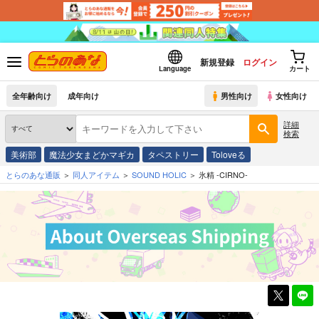
新規登録
ログイン
Language
カート
全年齢向け
成年向け
男性向け
女性向け
詳細
検索
美術部
魔法少女まどかマギカ
タペストリー
Toloveる
とらのあな通販
同人アイテム
SOUND HOLIC
氷精 -CIRNO-