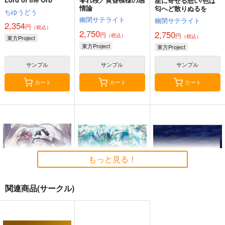
星に寄せる想い/色は
情論
匂へど散りぬるを
ちゆうどう
幽閉サテライト
幽閉サテライト
2,354
円
（税込）
2,750
2,750
円
円
（税込）
（税込）
東方Project
東方Project
東方Project
サンプル
サンプル
サンプル
カート
カート
カート
もっと見る！
関連商品(サークル)
始まりの雨
東方錦上
寂光寂
京 ～ Fossilized Won
滅 ～ The Truth of th