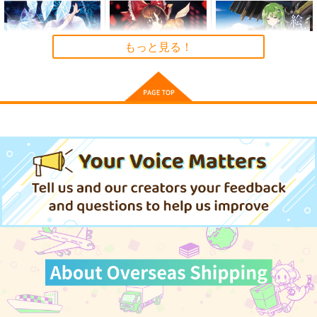
1,320
円
（税込）
東方Project
もっと見る！
サンプル
カート
Grateful Days
不可測的メトロポリス
絵空事でいいから。
Amateras Records
少女フラクタル
少女フラクタル
1,572
1,572
1,572
円
円
円
（税込）
（税込）
（税込）
チルノ
サンプル
サンプル
サンプル
作品詳細
作品詳細
作品詳細