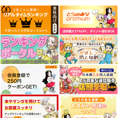
森羅万象に触れて
青バニーガールタペス
白バニーガールタペス
トリー
トリー
幽閉サテライト
sakiyama幕府
sakiyama幕府
1,564
円
（税込）
1,100
1,100
円
円
（税込）
（税込）
青バニーガール
白バニーガール
サンプル
サンプル
サンプル
作品詳細
作品詳細
作品詳細