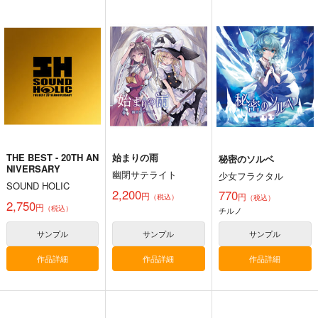
黄昏フロンティア
上海アリス幻樂団
1,430
円
（税込）
2,200
1,100
円
円
（税込）
（税込）
東方Project
東方Project
東方Project
十六夜咲夜
サンプル
サンプル
サンプル
カート
カート
カート
THE BEST - 20TH AN
始まりの雨
秘密のソルベ
NIVERSARY
幽閉サテライト
少女フラクタル
SOUND HOLIC
2,200
770
円
円
（税込）
（税込）
2,750
円
（税込）
チルノ
サンプル
サンプル
サンプル
作品詳細
作品詳細
作品詳細
霊長新益
京 ～ Artificial Utopia
in Ruins.
上海アリス幻樂団