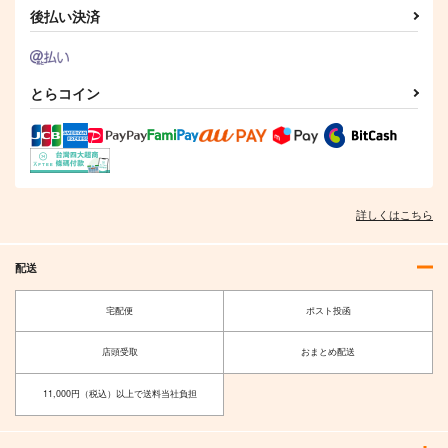
後払い決済
チルノという少女ー純
沿線少女
deLIGHTful
とらコイン
文学チルノまとめ本ー
サザンブルースカイ
HitenKei
牧草べびぃべっど
1,540
770
円
円
（税込）
（税込）
660
円
（税込）
チルノ
サンプル
サンプル
サンプル
詳しくはこちら
作品詳細
作品詳細
作品詳細
配送
宅配便
ポスト投函
店頭受取
おまとめ配送
11,000円（税込）以上で送料当社負担