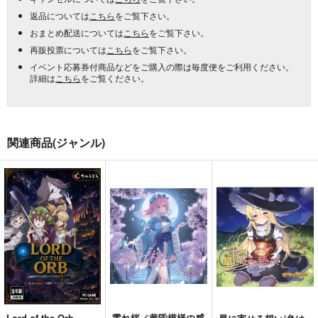
返品については
こちら
をご覧下さい。
おまとめ配送については
こちら
をご覧下さい。
再販投票については
こちら
をご覧下さい。
イベント応募券付商品などをご購入の際は毎度便をご利用ください。
詳細は
こちら
をご覧ください。
関連商品(ジャンル)
Lord of the Orb
零れ桜／黄昏模様の感