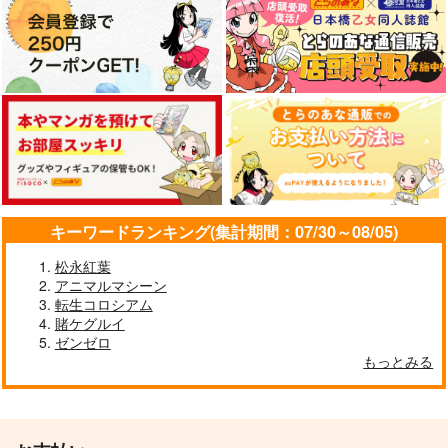
雷霆の気まぐれ
本庄雷太アートワーク
ス Fate/Grand Order
コレ！
篇03
PhraseGallery
858
円
専売
キーワードランキング(集計期間：07/30～08/05)
（税込）
3,300
円
（税込）
Fate/Grand Order
Fate/Grand Order
松永紅葉
藤丸立香
インドラ
アニマルマシーン
ジェームズ・モリアーティ
転生コロシアム
サンプル
サンプル
賭ケグルイ
ゼンゼロ
カート
カート
もっとみる