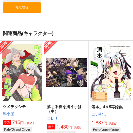
作品詳細
関連商品(キャラクター)
火よ！星の光の瞬きよ
海嘯に永訣
刑部姫 豪華客船へ行
く
Owen
Owen
んじゃめな本舗
5,500
787
円
円
（税込）
（税込）
605
円
（税込）
Fate/Grand Order
Fate/Grand Order
Fate/Grand Order
巌窟王 エドモン・ダンテス
斎藤一
藤丸立香
刑部姫
蘆屋道満
巌窟王 モンテ・クリスト
サンプル
サンプル
サンプル
藤丸立香
カート
カート
カート
ツメテタシテ
落ちる春を掬う手は
酒本。4＆5再録集
（中）
鳩小屋
こいむし
コレ！
715
1,887
円
専売
円
（税込）
（税込）
1,430
円
専売
（税込）
Fate/Grand Order
Fate/Grand Order