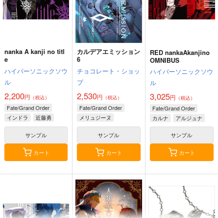
nanka A kanji no titl
カルデアエミッション
RED nankaAkanjino
e
6
OMNIBUS
ハイパーソニックソウ
チョコレート・ショッ
ハイパーソニックソウ
ル
プ
ル
2,200
2,530
3,025
円
円
円
（税込）
（税込）
（税込）
Fate/Grand Order
Fate/Grand Order
Fate/Grand Order
インドラ
近藤勇
メリュジーヌ
カルナ
アルジュナ
サンプル
サンプル
サンプル
カート
カート
カート