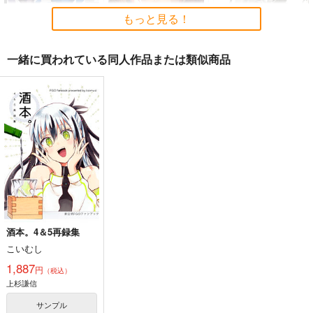
もっと見る！
一緒に買われている同人作品または類似商品
BLUE nankaAkanjin
人類最古と人類最後 I
Fate/Grand Order ma
oOMNIBUS
terial XXI
壱番地
ハイパーソニックソウ
TYPE-MOON
2,860
円
（税込）
ル
2,200
円
（税込）
Fate/Grand Order
3,025
円
Fate/Grand Order
（税込）
ギルガメッシュ〔キャスター〕×ぐだ子
Fate/Grand Order
アルジュナ
カルナ
サンプル
サンプル
サンプル
酒本。4＆5再録集
カート
カート
カート
こいむし
1,887
円
（税込）
上杉謙信
サンプル