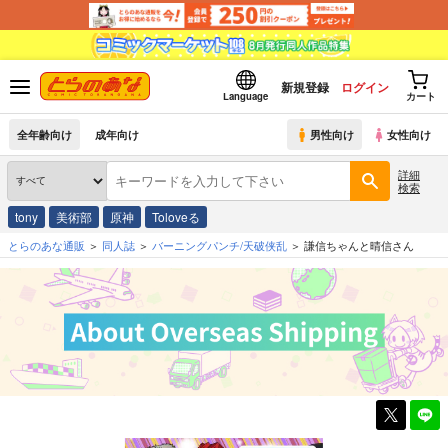
新規登録
ログイン
Language
カート
全年齢向け
成年向け
男性向け
女性向け
詳細
検索
tony
美術部
原神
Toloveる
とらのあな通販
同人誌
バーニングパンチ/天破侠乱
謙信ちゃんと晴信さん