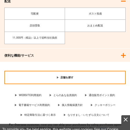
配送
宅配便
ポスト投函
店頭受取
おまとめ配送
11,000円（税込）以上で送料当社負担
便利な機能/サービス
店舗を探す
WEBSITE利用規約
とらのあな会員規約
通信販売ポイント規約
電子書籍サービス利用規約
個人情報保護方針
クッキーポリシー
特定商取引法に基づく表示
なりすまし・いたずら注文について
For Overseas customer, now you can ship your purchases by using purchases agent
services “AOCS”! Click {more…} for more information …
more
To provide you the best service, this website uses cookies.See our Cookie