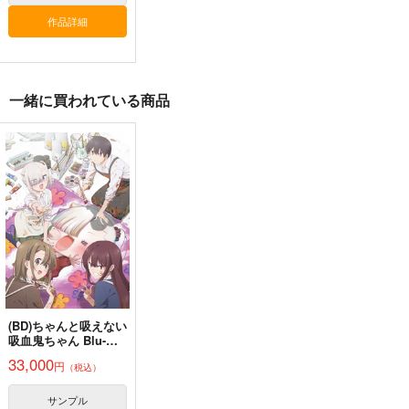
作品詳細
一緒に買われている商品
悪縁
Fate Log Grand UNO
Fate/GOMEMO10
FFICIAL FANBOOK
ぽむ屋
ワダメモ
act on
770
785
円
円
（税込）
（税込）
1,430
円
（税込）
Fate/Grand Order
Fate/Grand Order
Fate/Grand Order
マシュ・キリエライト
岸波白野
リリス
ギルガメッシュ
サンプル
サンプル
サンプル
カート
カート
カート
(BD)ちゃんと吸えない
吸血鬼ちゃん Blu-
ray BOX
33,000
円
（税込）
サンプル