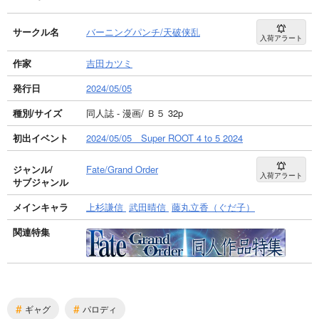
サークル名
バーニングパンチ/天破侠乱
入荷アラート
作家
吉田カツミ
発行日
2024/05/05
種別/サイズ
同人誌 - 漫画/ Ｂ５ 32p
初出イベント
2024/05/05 Super ROOT 4 to 5 2024
ジャンル/
Fate/Grand Order
入荷アラート
サブジャンル
メインキャラ
上杉謙信
武田晴信
藤丸立香（ぐだ子）
関連特集
#
#
ギャグ
パロディ