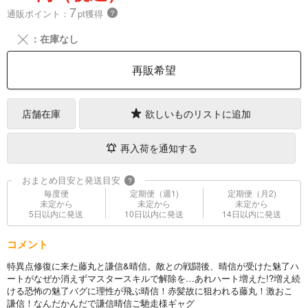
7
通販ポイント：
pt獲得
？
╳
：在庫なし
再販希望
店舗在庫
欲しいものリストに追加
再入荷を通知する
おまとめ目安と発送目安
?
毎度便
定期便（週1)
定期便（月2)
未定から
未定から
未定から
5日以内に発送
10日以内に発送
14日以内に発送
コメント
特異点修復に来た藤丸と謙信&晴信。敵との戦闘後、晴信が受けた魅了ハ
ートがなぜか消えずマスタースキルで解除を…あれハート増えた!?増え続
ける恐怖の魅了バグに理性が飛ぶ晴信！赤髪故に狙われる藤丸！激おこ
謙信！なんだかんだで謙信晴信ご馳走様ギャグ