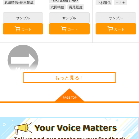
Fate/Grand Order
武田晴信×長尾景虎
上杉謙信
エミヤ
武田晴信
長尾景虎
サンプル
サンプル
サンプル
カート
カート
カート
FGO/FAKE DUME
蒐集
えふじいおう和風肖像
画集参
TOKIMOOON
羊小屋
800個入りタコ焼き
495
787
円
円
専売
（税込）
（税込）
787
円
専売
（税込）
オー
Fate/Grand Order
Fate/Grand Order
もっと見る！
ルキャラ
Fate/Grand Order
曲亭馬琴
葛飾北斎
サンプル
サンプル
サンプル
カート
カート
カート