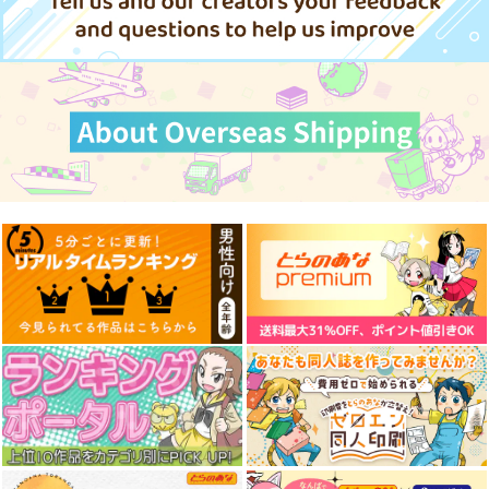
探偵モンテ・クリスト
斎藤一の本2
LACKGAKIBOX2025
完全幻覚本
斎藤一の本を出すサー
珈琲紳士の部屋
Owen
クル
3,144
円
（税込）
944
円
2,357
（税込）
円
Fate/Grand Order
（税込）
Fate/Grand Order
藤堂平助
一文字則宗
Fate/Grand Order
巌窟王 モンテ・クリスト
岡田以蔵
斎藤一
藤丸立香
サンプル
サンプル
サンプル
カート
カート
カート