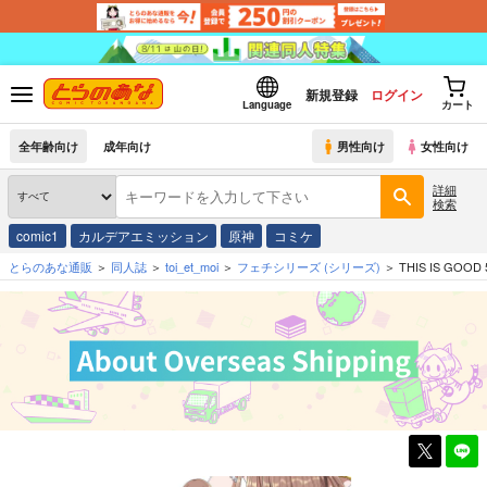
新規登録
ログイン
Language
カート
全年齢向け
成年向け
男性向け
女性向け
詳細
検索
comic1
カルデアエミッション
原神
コミケ
とらのあな通販
同人誌
toi_et_moi
フェチシリーズ
(シリーズ)
THIS IS GOOD 