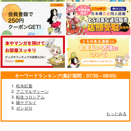
作品詳細
作品詳細
作品詳細
キーワードランキング(集計期間：07/30～08/05)
【Re26】きただりょ
メシが描きたい! ５
大盛りパスタと箱中華
うま B5アクリルボー
松永紅葉
せるめしや
なぐもカレー部
ド RE26KRA-08
アニマルマシーン
ツクルノモリ
1,572
787
円
転生コロシアム
円
（税込）
（税込）
11,000
円
（税込）
賭ケグルイ
ゼンゼロ
サンプル
サンプル
サンプル
もっとみる
作品詳細
作品詳細
作品詳細