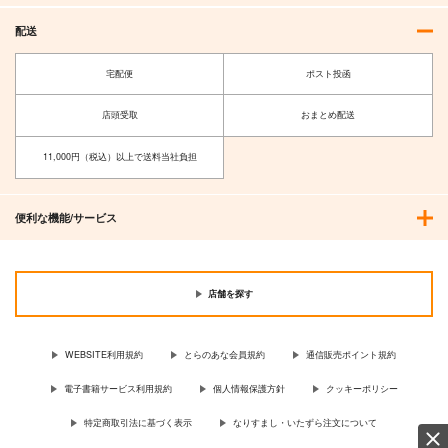
配送
宅配便
ポスト投函
店頭受取
おまとめ配送
11,000円（税込）以上で送料当社負担
メンヘラの限界【新装
わだめも1 まんがと
版】
ざつだん
便利な機能/サービス
保田塾
wadamemo
1,320
785
円
円
（税込）
（税込）
店舗を探す
サンプル
サンプル
作品詳細
作品詳細
WEBSITE利用規約
とらのあな会員規約
通信販売ポイント規約
電子書籍サービス利用規約
個人情報保護方針
クッキーポリシー
特定商取引法に基づく表示
なりすまし・いたずら注文について