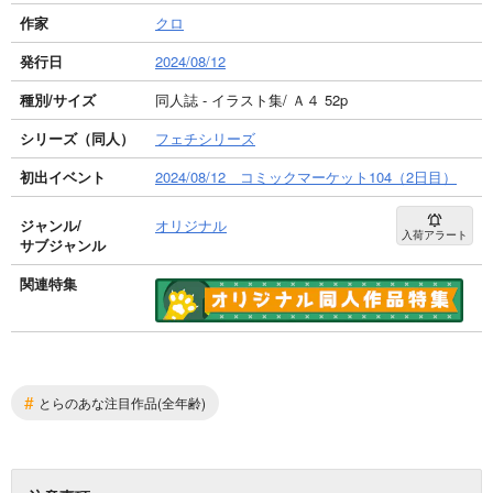
作家
クロ
発行日
2024/08/12
種別/サイズ
同人誌 - イラスト集/ Ａ４ 52p
シリーズ（同人）
フェチシリーズ
初出イベント
2024/08/12 コミックマーケット104（2日目）
ジャンル/
オリジナル
入荷アラート
サブジャンル
関連特集
#
とらのあな注目作品(全年齢)