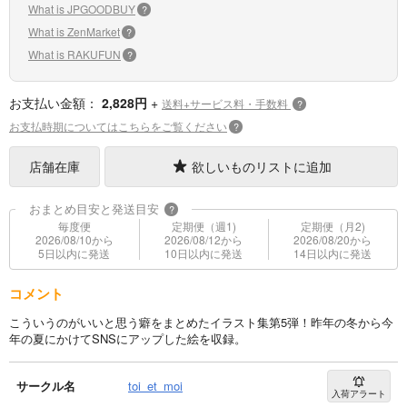
What is JPGOODBUY
?
What is ZenMarket
?
What is RAKUFUN
?
お支払い金額：
2,828円
+
送料+サービス料・手数料
?
お支払時期についてはこちらをご覧ください
?
店舗在庫
欲しいものリストに追加
おまとめ目安と発送目安
?
毎度便
定期便（週1)
定期便（月2)
2026/08/10から
2026/08/12から
2026/08/20から
5日以内に発送
10日以内に発送
14日以内に発送
コメント
こういうのがいいと思う癖をまとめたイラスト集第5弾！昨年の冬から今
年の夏にかけてSNSにアップした絵を収録。
サークル名
toi_et_moi
入荷アラート