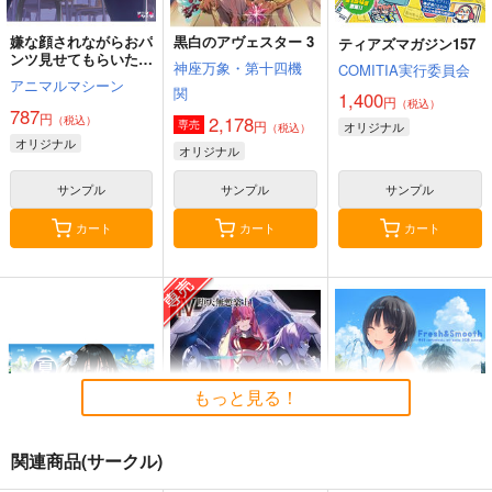
嫌な顔されながらおパ
黒白のアヴェスター 3
ティアズマガジン157
ンツ見せてもらいたい
神座万象・第十四機
COMITIA実行委員会
本14
アニマルマシーン
関
1,400
円
（税込）
787
円
2,178
（税込）
円
専売
オリジナル
（税込）
オリジナル
オリジナル
サンプル
サンプル
サンプル
カート
カート
カート
もっと見る！
関連商品(サークル)