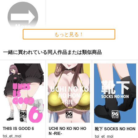
コミケ童話の裏話総集
FETISH ACADEMY
黒白のアヴェスター 2
編4
ロイヤルマウンテン
神座万象・第十四機
おのでら総本舗
関
770
円
（税込）
1,540
円
（税込）
2,178
オリジナル
円
専売
（税込）
オリジナル
メロス
もっと見る！
青山 澄香
オリジナル
白峰 莉花
サンプル
サンプル
サンプル
メレ・レタナグア
一緒に買われている同人作品または類似商品
カート
カート
カート
THIS IS GOOD 6
UCHI NO KO NO HO
靴下 SOCKS NO HON
N -RIE-
toi_et_moi
toi_et_moi