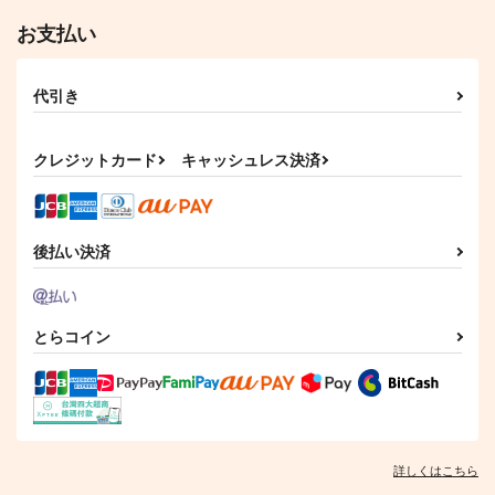
お支払い
代引き
クレジットカード
キャッシュレス決済
後払い決済
ほのかわ
聖なる少女たちの昭和
Prismew3
ウラシマモト
保田塾
piyomew
330
1,320
880
円
円
円
（税込）
（税込）
（税込）
とらコイン
炎燃
サンプル
サンプル
サンプル
作品詳細
作品詳細
作品詳細
詳しくはこちら