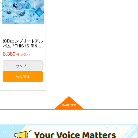
880
った話。３
んつを見せてくる本13
円
（税込）
さくら研究室
さくら研究室
嘘つき屋
550
円
サンプル
サンプル
サンプル
（税込）
550
662
円
円
（税込）
（税込）
オリジナル
作者
作品詳細
作品詳細
作品詳細
オリジナル
作者
オリジナル
パイセン
パイセン
(CD)コンプリートアル
サンプル
サンプル
サンプル
バム「THIS IS RIN」
(数量限定盤)/来栖りん
6,380
円
カート
カート
カート
（税込）
サンプル
作品詳細
CYQLE
Mellow
べびきた！５
INTX Rec.
HitenKei
スルメロケット
3,144
770
275
円
円
円
（税込）
（税込）
（税込）
鬼太郎