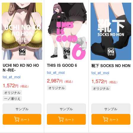
夏色しずく
黒白のアヴェスター 4
Fresh＆Smooth
5年目の放課後
神座万象・第十四機
ロイヤルマウンテン
関
899
770
円
円
（税込）
（税込）
3,144
オリジナル
しずく
円
専売
オリジナル
（税込）
青山 澄香
オリジナル
白峰 莉花
サンプル
サンプル
サンプル
メレ・レタナグア
カート
カート
カート
UCHI NO KO NO HO
THIS IS GOOD 6
靴下 SOCKS NO HON
N -RIE-
toi_et_moi
toi_et_moi
toi_et_moi
2,987
1,572
円
円
（税込）
（税込）
1,572
円
（税込）
オリジナル
オリジナル
オリジナル
一ノ瀬りえ
サンプル
サンプル
サンプル
カート
カート
カート