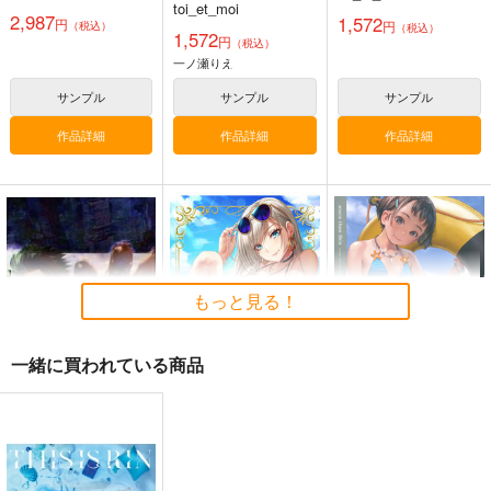
黒白のアヴェスター 1
ぽに子の食レポごはん
≪新刊発売記念
toi_et_moi
2,987
1,572
図鑑3
≫【B5アクリルボー
円
円
（税込）
（税込）
神座万象・第十四機
1,572
円
ド】艶娘幻夢譚
（税込）
なぐもカレー部
T2 ART WORKS
関
一ノ瀬りえ
2,200
4,400
円
円
専売
2,178
（税込）
（税込）
円
専売
（税込）
サンプル
サンプル
サンプル
オリジナル
オリジナル
オリジナル
作品詳細
作品詳細
作品詳細
サンプル
サンプル
サンプル
カート
カート
カート
もっと見る！
一緒に買われている商品
This is paradisus
Sakiyamama Bunnys
more than this
5
らくがきやさん
PASTA'S ESTAB.
sakiyama幕府
944
2,420
競売でマンションを買
壁配置の話２
通勤道中であの娘がぱ
円
円
（税込）
（税込）