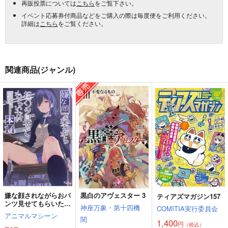
再販投票については
こちら
をご覧下さい。
イベント応募券付商品などをご購入の際は毎度便をご利用ください。
詳細は
こちら
をご覧ください。
関連商品(ジャンル)
嫌な顔されながらおパ
黒白のアヴェスター 3
ティアズマガジン157
ンツ見せてもらいたい
神座万象・第十四機
COMITIA実行委員会
本14
アニマルマシーン
関
1,400
円
（税込）