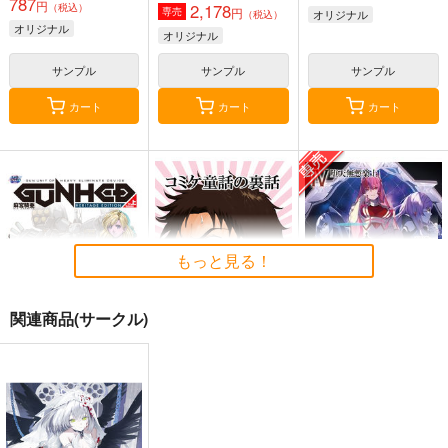
787
円
2,178
（税込）
円
専売
オリジナル
（税込）
オリジナル
オリジナル
サンプル
サンプル
サンプル
カート
カート
カート
もっと見る！
関連商品(サークル)
麻宮騎亜ヘリテージエ
コミケ童話の裏話総集
黒白のアヴェスター 4
ディション「ガンヘッ
編4
神座万象・第十四機
ド」上巻
太陽系旅団
おのでら総本舗
関
4,235
1,540
円
円
（税込）
（税込）