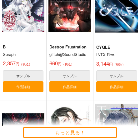
2,178
2,178
円
専売
円
専売
（税込）
（税込）
オリジナル
オリジナル
オリジナル
サンプル
サンプル
サンプル
カート
カート
カート
B
Destroy Frustration
CYQLE
Seraph
glitch@SoundStudio
INTX Rec.
2,357
660
3,144
円
円
円
（税込）
（税込）
（税込）
サンプル
サンプル
サンプル
作品詳細
作品詳細
作品詳細
Fresh＆Smooth
FETISH ACADEMY
まぐ太ノート16冊
目 The Bunny's Tail 2
ロイヤルマウンテン
ロイヤルマウンテン
C-ARTS
770
770
円
円
もっと見る！
（税込）
（税込）
1,430
円
（税込）
オリジナル
オリジナル