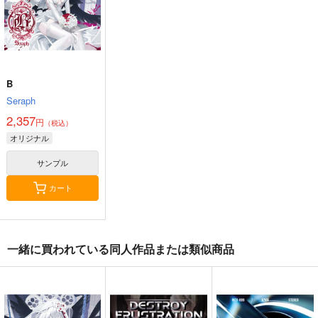
3,144
円
専売
（税込）
オリジナル
オリジナル
メロス
オリジナル
ガンヘッド
ニム
ブルックリン
サンプル
サンプル
サンプル
カート
カート
カート
B
Seraph
2,357
円
（税込）
オリジナル
サンプル
カート
一緒に買われている同人作品または類似商品
≪C108作品セット
黒白のアヴェスター 2
黒白のアヴェスター 1
≫B2タペストリー
神座万象・第十四機
神座万象・第十四機
【サークル：アニマル
アニマルマシーン
関
マシーン】
関
2,750
円
専売
（税込）