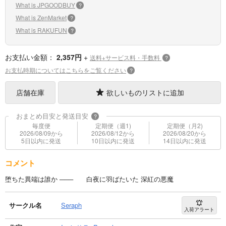
What is JPGOODBUY
?
What is ZenMarket
?
What is RAKUFUN
?
お支払い金額：
2,357円
+
送料+サービス料・手数料
?
お支払時期についてはこちらをご覧ください
?
店舗在庫
欲しいものリストに追加
おまとめ目安と発送目安
?
毎度便
定期便（週1)
定期便（月2)
2026/08/09から
2026/08/12から
2026/08/20から
5日以内に発送
10日以内に発送
14日以内に発送
コメント
堕ちた異端は誰か ─── 白夜に羽ばたいた 深紅の悪魔
サークル名
Seraph
入荷アラート