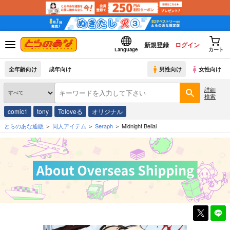
新規登録
ログイン
Language
カート
全年齢向け
成年向け
男性向け
女性向け
詳細
検索
comic1
tony
Toloveる
オリジナル
とらのあな通販
同人アイテム
Seraph
Midnight Belial