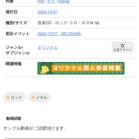
作家
Irori
サラ
Paspal
発行日
2024/10/27
種別/サイズ
音楽CD - ロック/ ＣＤ－ＲＯＭ 5p
初出イベント
2024/10/27 M3-2024秋
ジャンル/
オリジナル
入荷アラート
サブジャンル
関連特集
#
#
ロック
メタル
動画試聴
サンプル動画がご試聴頂けます。