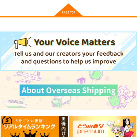
オリジナル
青山 澄香
青山 澄香
白峰 莉花
白峰 莉花
サンプル
サンプル
サンプル
メレ・レタナグア
メレ・レタナグア
カート
カート
カート
Tatsumaki
Patchwork
天使夜想曲
Yellow Squadron
3K
あさぎ水仙
1,540
1,100
715
円
円
円
（税込）
（税込）
（税込）
サンデー
クラウド×ティファ
サンプル
サンプル
サンプル
作品詳細
作品詳細
作品詳細
通勤道中であの娘がぱ
≪新刊発売記念
んつを見せてくる本
≫【B5アクリルボー
13
ド】艶娘幻夢譚
嘘つき屋
T2 ART WORKS
662
4,400
円
円
専売
（税込）
（税込）
オリジナル
オリジナル