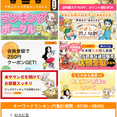
サンプル
サンプル
まいにちがエブリデイ
カート
カート
フデバコサン
629
円
（税込）
穹（開拓者）×ホタル
サンプル
作品詳細
キーワードランキング(集計期間：07/30～08/05)
松永紅葉