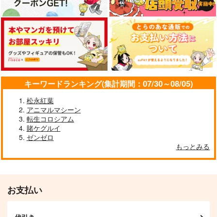
宇宙戦艦ヤマト2202
けしからんイラストレ
Yamato Crew Everyd
妄想篇下巻の壱
ーションズ１４
ay Special 07
富士原屋
にくきゅうのせんした
KIYO CLUB
ち
1,540
1,573
円
円
（税込）
（税込）
385
古代進
サーシャ
円
（税込）
サーシャ
キーワードランキング(集計期間：07/30～08/05)
サンプル
サンプル
サンプル
松永紅葉
アニマルマシーン
作品詳細
作品詳細
作品詳細
転生コロシアム
賭ケグルイ
ゼンゼロ
もっとみる
お支払い
代引き