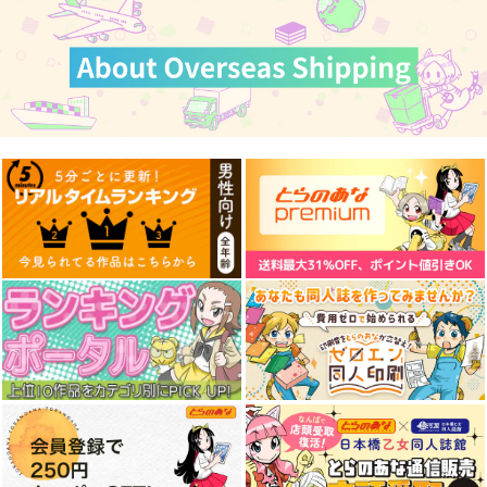
YAMATO2.5
けしからんイラストレ
宇宙戦艦ヤマト2202
ーションズ１０
妄想篇下巻の弐
ガミラス愛国党
にくきゅうのせんした
富士原屋
315
円
（税込）
ち
1,870
円
古代進
（税込）
385
古代進
円
（税込）
古代進
サンプル
サンプル
サンプル
作品詳細
作品詳細
作品詳細