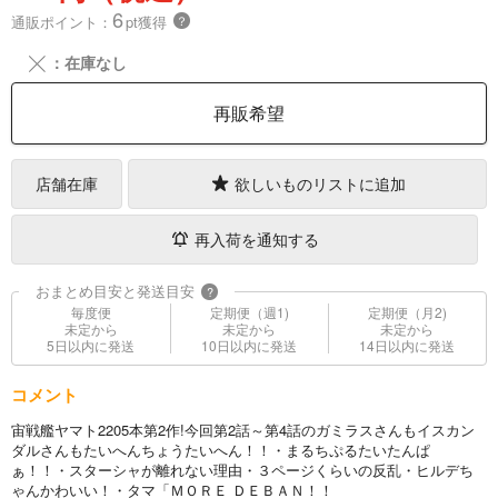
6
通販ポイント：
pt獲得
？
╳
：在庫なし
再販希望
店舗在庫
欲しいものリストに追加
再入荷を通知する
おまとめ目安と発送目安
?
毎度便
定期便（週1)
定期便（月2)
未定から
未定から
未定から
5日以内に発送
10日以内に発送
14日以内に発送
コメント
宙戦艦ヤマト2205本第2作!今回第2話～第4話のガミラスさんもイスカン
ダルさんもたいへんちょうたいへん！！・まるちぷるたいたんぱ
ぁ！！・スターシャが離れない理由・３ページくらいの反乱・ヒルデち
ゃんかわいい！・タマ「ＭＯＲＥ ＤＥＢＡＮ！！