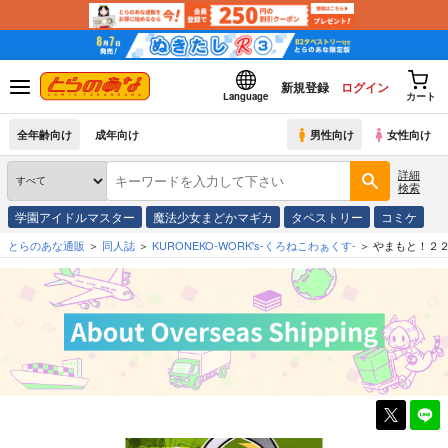
新規登録
ログイン
Language
カート
全年齢向け
成年向け
男性向け
女性向け
詳細
検索
学園アイドルマスター
魔法少女まどかマギカ
タペストリー
コミケ
とらのあな通販
同人誌
KURONEKO-WORK's-くろねこわぁくす-
やまもと！２２０