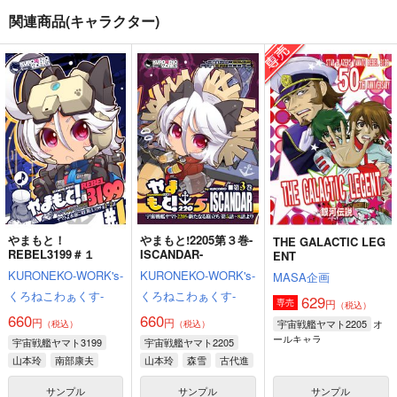
関連商品(キャラクター)
Thonbricchi～トンブ
宇宙戦艦ヤマト2205
けしからんイラストレ
リちゃんとねこてーと
妄想篇
ーションズ１１
く
KURONEKO-WORK's-
富士原屋
にくきゅうのせんした
くろねこわぁくす-
ち
660
円
（税込）
660
385
円
円
（税込）
（税込）
トンブリ
古代進
サンプル
サンプル
サンプル
作品詳細
作品詳細
作品詳細
やまもと！
やまもと!2205第３巻-
THE GALACTIC LEG
REBEL3199＃１
ISCANDAR-
ENT
KURONEKO-WORK's-
KURONEKO-WORK's-
MASA企画
くろねこわぁくす-
くろねこわぁくす-
629
円
専売
（税込）
660
660
円
円
オ
宇宙戦艦ヤマト2205
（税込）
（税込）
ールキャラ
宇宙戦艦ヤマト3199
宇宙戦艦ヤマト2205
山本玲
南部康夫
山本玲
森雪
古代進
神崎恵
サンプル
サンプル
サンプル