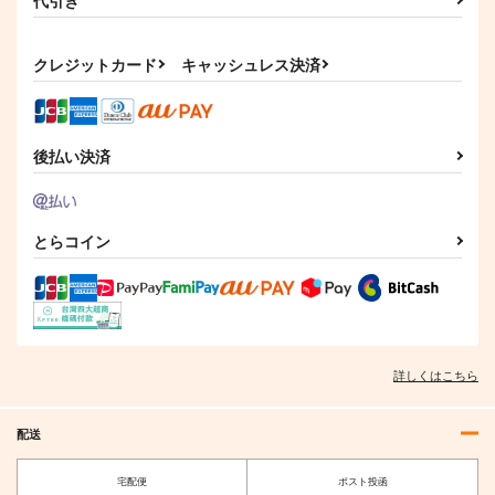
彼女はアイドル
けしからんイラストレ
「麻宮キャラブック
クレジットカード
キャッシュレス決済
ーションズ１５
023「森雪1974 -
ガミラス愛国党
from 宇宙戦艦ヤマ
にくきゅうのせんした
太陽系旅団
ト-」
315
円
（税込）
ち
1,540
円
揚羽武
（税込）
385
森雪
円
（税込）
後払い決済
古代進
サンプル
サンプル
サンプル
とらコイン
作品詳細
作品詳細
作品詳細
詳しくはこちら
配送
宅配便
ポスト投函