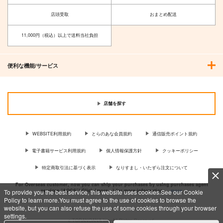
店頭受取
おまとめ配送
宇宙の彼方で半世紀
YOKORENBOW!
ガミラス愛国党
ガミラス愛国党
11,000円（税込）以上で送料当社負担
315
315
円
円
（税込）
（税込）
デスラー
サーシャ
便利な機能/サービス
サンプル
サンプル
作品詳細
作品詳細
店舗を探す
WEBSITE利用規約
とらのあな会員規約
通信販売ポイント規約
電子書籍サービス利用規約
個人情報保護方針
クッキーポリシー
特定商取引法に基づく表示
なりすまし・いたずら注文について
For Overseas customer, now you can ship your purchases by using purchases agent
services “AOCS”! Click {more…} for more information …
more
To provide you the best service, this website uses cookies.See our Cookie
Policy to learn more.You must agree to the use of cookies to browse the
website, but you can also refuse the use of some cookies through your browser
settings.
c TORANOANA Inc, All Rights Reserved.