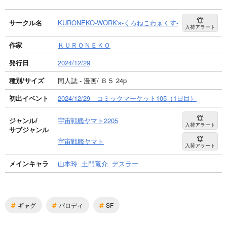
サークル名
KURONEKO-WORK's-くろねこわぁくす-
入荷アラート
作家
ＫＵＲＯＮＥＫＯ
発行日
2024/12/29
種別/サイズ
同人誌 - 漫画/ Ｂ５ 24p
初出イベント
2024/12/29 コミックマーケット105（1日目）
ジャンル/
宇宙戦艦ヤマト2205
入荷アラート
サブジャンル
宇宙戦艦ヤマト
入荷アラート
メインキャラ
山本玲
土門竜介
デスラー
#
#
#
ギャグ
パロディ
SF