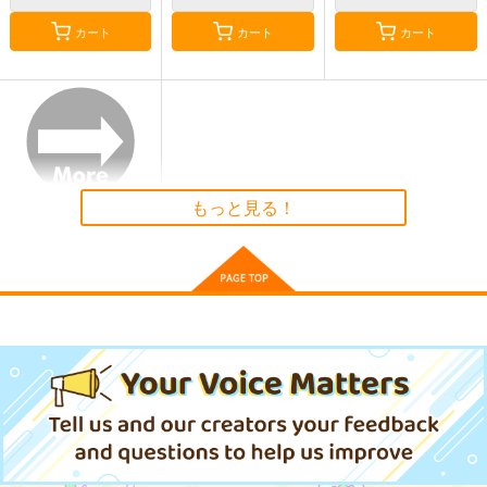
カート
カート
カート
THE GALACTIC LEG
HE
9mm Parebellum
ENT
T.N.T.SHOW
T.N.T.SHOW
MASA企画
330
330
円
円
（税込）
（税込）
629
円
（税込）
オールキャラ
もっと見る！
サンプル
サンプル
サンプル
作品詳細
作品詳細
作品詳細