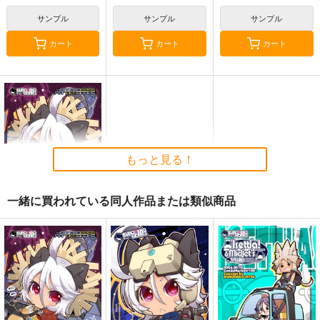
神崎恵
サンプル
サンプル
サンプル
カート
カート
カート
もっと見る！
一緒に買われている同人作品または類似商品
やまもと!2205第３巻-
ISCANDAR-
KURONEKO-WORK's-
くろねこわぁくす-
660
円
（税込）
宇宙戦艦ヤマト2205