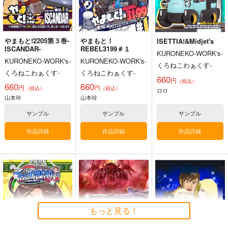
山本玲
森雪
古代進
サンプル
やまもと!2205第３巻-
やまもと！
ISETTIA!&Midjet's
カート
ISCANDAR-
REBEL3199＃１
KURONEKO-WORK's-
KURONEKO-WORK's-
KURONEKO-WORK's-
くろねこわぁくす-
くろねこわぁくす-
くろねこわぁくす-
660
円
（税込）
660
660
円
円
（税込）
（税込）
ロロ
山本玲
山本玲
サンプル
サンプル
サンプル
作品詳細
作品詳細
作品詳細
もっと見る！