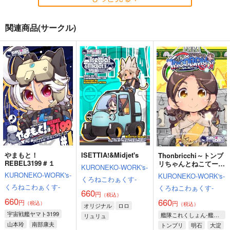
関連商品(サークル)
けしからんイラストレ
ーションズ１１
にくきゅうのせんした
ち
セール中
専売
385
円
（税込）
宇宙戦艦ヤマト2205
古代進
サーシャ
スターシャ
サンプル
やまもと！
ISETTIA!&Midjet's
Thonbricchi～トンブ
REBEL3199＃１
リちゃんとねこてーと
KURONEKO-WORK's-
カート
く
KURONEKO-WORK's-
KURONEKO-WORK's-
くろねこわぁくす-
くろねこわぁくす-
くろねこわぁくす-
660
円
（税込）
660
660
円
円
（税込）
（税込）
オリジナル
ロロ
宇宙戦艦ヤマト3199
艦隊これくしょん-艦これ-
リュリュ
山本玲
南部康夫
トンブリ
明石
大淀