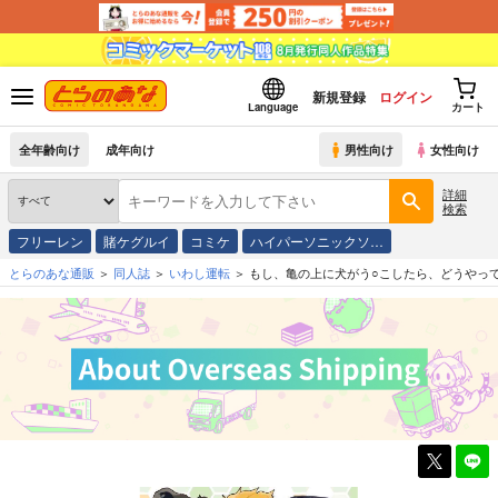
新規登録
ログイン
Language
カート
全年齢向け
成年向け
男性向け
女性向け
詳細
検索
フリーレン
賭ケグルイ
コミケ
ハイパーソニックソ…
とらのあな通販
同人誌
いわし運転
もし、亀の上に犬がう○こしたら、どうやっ