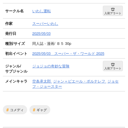
サークル名
いわし運転
入荷アラート
作家
スーパーいわし
発行日
2025/05/03
種別/サイズ
同人誌 - 漫画/ Ｂ５ 30p
初出イベント
2025/05/03 スーパー・ザ・ワールド 2025
ジャンル/
ジョジョの奇妙な冒険
入荷アラート
サブジャンル
メインキャラ
空条承太郎
ジャン＝ピエール・ポルナレフ
ジョセ
フ・ジョースター
#
#
コメディ
ギャグ