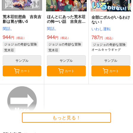
荒木荘狂想曲 吉良吉
ほんとにあった荒木荘
全部にポルがいるわけ
影は胃が痛い5
の怖ーい話 吉良吉影
ない！
は胃が痛い6
閑話。
閑話。
いわし運転
944
944
787
円
円
円
（税込）
（税込）
（税込）
ジョジョの奇妙な冒険
ジョジョの奇妙な冒険
ジョジョの奇妙な冒険
オールキャラギャグ
荒木荘
荒木荘
サンプル
サンプル
サンプル
カート
カート
カート
もっと見る！