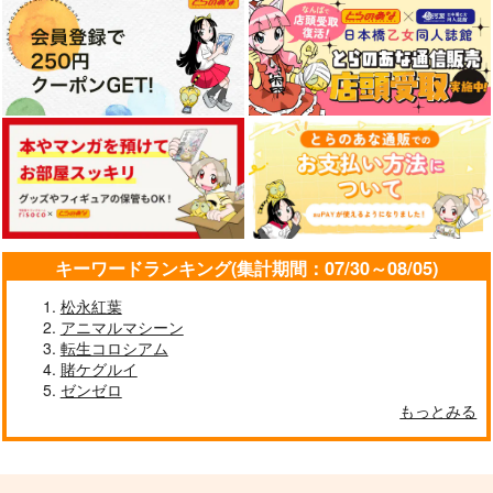
キーワードランキング(集計期間：07/30～08/05)
松永紅葉
アニマルマシーン
転生コロシアム
賭ケグルイ
ゼンゼロ
もっとみる