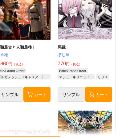
類最古と人類最後 I
悪縁
壱番地
ぽむ屋
,860
770
円
円
（税込）
（税込）
ate/Grand Order
Fate/Grand Order
ギルガメッシュ〔キャスター〕×ぐだ子
マシュ・キリエライト
リリス
サンプル
カート
サンプル
カート