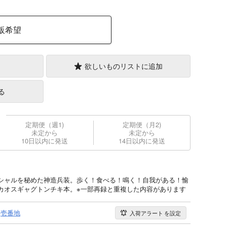
販希望
欲しいものリストに追加
る
定期便（週1)
定期便（月2)
未定から
未定から
10日以内に発送
14日以内に発送
シャルを秘めた神造兵装。歩く！食べる！鳴く！自我がある！愉
カオスギャグトンチキ本。※一部再録と重複した内容があります
壱番地
入荷アラート
を設定