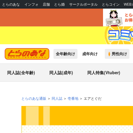
とらのあな
インフォ
店舗
とら婚
サークルポータル
とらコイン
WE
全年齢向け
成年向け
男性向け
同人誌(全年齢)
同人誌(成年)
同人特集(Vtuber)
とらのあな通販
同人誌
壱番地
エアとぐだ