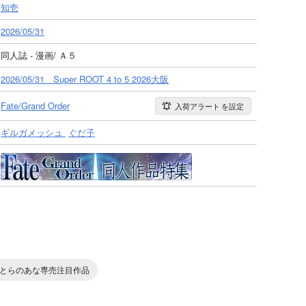
知壱
2026/05/31
同人誌 - 漫画/ Ａ５
2026/05/31 Super ROOT 4 to 5 2026大阪
Fate/Grand Order
入荷アラート
を設定
ギルガメッシュ
ぐだ子
とらのあな専売注目作品