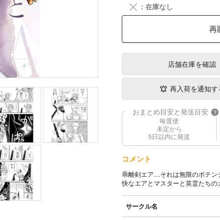
╳
：在庫なし
再
店舗在庫
を確認
再入荷を通知す
おまとめ目安と発送目安
?
毎度便
未定から
5日以内に発送
コメント
乖離剣エア…それは無限のポテン
快なエアとマスターと英霊たちの
サークル名