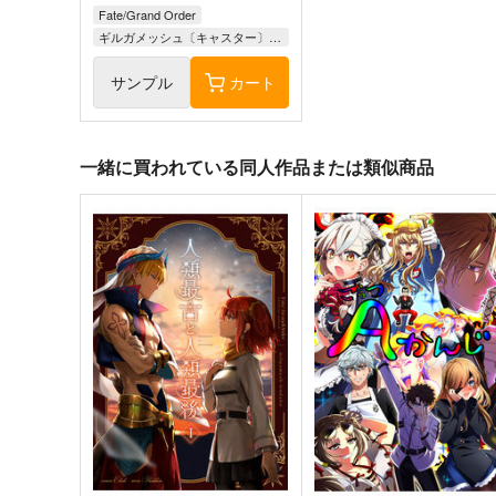
Fate/Grand Order
ギルガメッシュ〔キャスター〕×ぐだ子
サンプル
カート
一緒に買われている同人作品または類似商品
斎藤一の本2
海嘯に永訣
斎藤一の本を出すサークル
Owen
2,357
787
円
円
（税込）
（税込）
Fate/Grand Order
斎藤一
Fate/Grand Order
斎藤一
藤丸立香
サンプル
カート
サンプル
カー