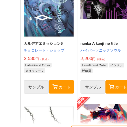
カルデアエミッション6
nanka A kanji no title
チョコレート・ショップ
ハイパーソニックソウル
2,530
2,200
円
円
（税込）
（税込）
Fate/Grand Order
Fate/Grand Order
インドラ
メリュジーヌ
近藤勇
サンプル
カート
サンプル
カー