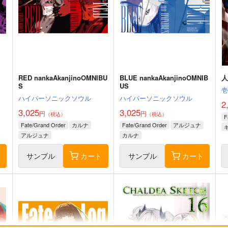
RED nankaAkanjinoOMNIBU
BLUE nankaAkanjinoOMNIB
人
S
US
ハイパーソニックソウル
ハイパーソニックソウル
2
3,025
3,025
円
円
（税込）
（税込）
F
Fate/Grand Order
カルナ
Fate/Grand Order
アルジュナ
アルジュナ
カルナ
ト
サンプル
カート
サンプル
カート