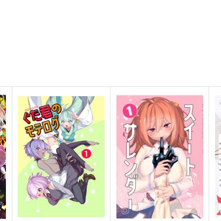
FGO OEKAKI Random5
えふじいおう和風肖像画集参
たけさと
800個入りタコ焼き
O
1,320
787
5
円
円
専売
（税込）
（税込）
Fate/Grand Order
鈴鹿御前
Fate/Grand Order
葛飾北斎
F
ト
サンプル
カート
サンプル
カート