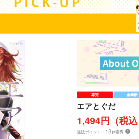
専売
全年齢
エアとぐだ
1,494円（税
13
通販ポイント：
pt獲得
？