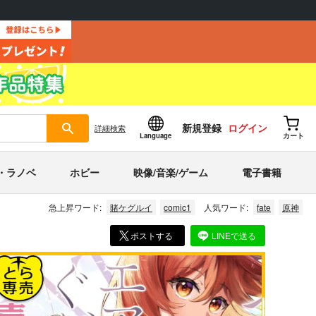
新規登録
ログイン
詳細
検索
Language
カート
・ラノベ
ホビー
映像/音楽/ゲーム
電子書籍
急上昇ワード:
賭ケグルイ
comic1
人気ワード:
fate
原神
ポストする
LINEで送る