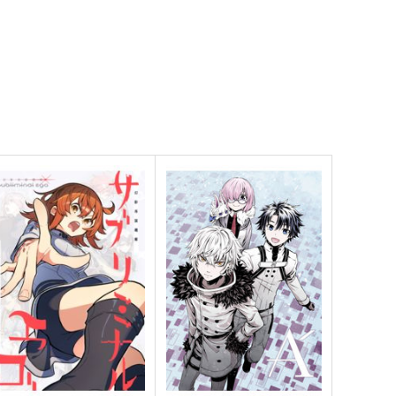
火よ！星の光の瞬きよ
FGO/FAKE DUME
wen
TOKIMOOON
,500
495
円
円
（税込）
（税込）
オールキャラ
ate/Grand Order
Fate/Grand Order
巌窟王 エドモン・ダンテス
巌窟王 モンテ・クリスト
サンプル
カート
サンプル
カート
藤丸立香