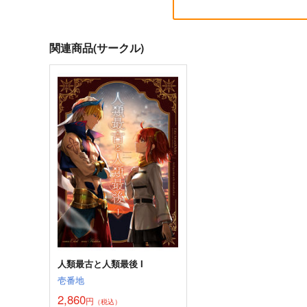
関連商品(サークル)
Fate/Grand Order material X
蒐集
XI
羊小屋
TYPE-MOON
787
円
専売
（税込）
2,200
円
（税込）
Fate/Grand Order
曲亭馬琴
Fate/Grand Order
サンプル
カート
サンプル
カー
人類最古と人類最後 I
壱番地
2,860
円
（税込）