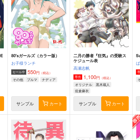
DE
80'sガールズ（カラー版）
二月の勝者『狂気』の受験ス
S
ケジュール表
お子様ランチ
高瀬志帆
550
円
セール中
（税込）
1,100
円
専売
（税込）
その他
ブルマ
ナディア
オリジナル
黒木蔵人
佐倉麻衣
ト
サンプル
カート
サンプル
カート