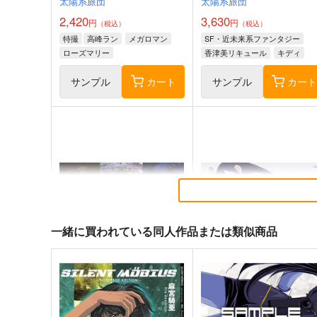
太陽系旅団
太陽系旅団
2,420
3,630
円
円
（税込）
（税込）
特撮
高峰ラン
メガロマン
SF・近未来系ファンタジー
ローズマリー
香津美リキュール
キディ
サンプル
カート
サンプル
カー
モモまじ メガネ拭き
二月の勝者応援イラスト集
ぱんmog☆王国
高瀬志帆
315
550
円
円
専売
専売
（税込）
（税込）
その他
ザ・モモタロウ
オリジナル
黒木蔵人
真島零
佐倉麻衣
一緒に買われている同人作品または類似商品
サンプル
カート
サンプル
カー
麻宮騎亜メカニカル原画展
麻宮キャラブックSP「オペ