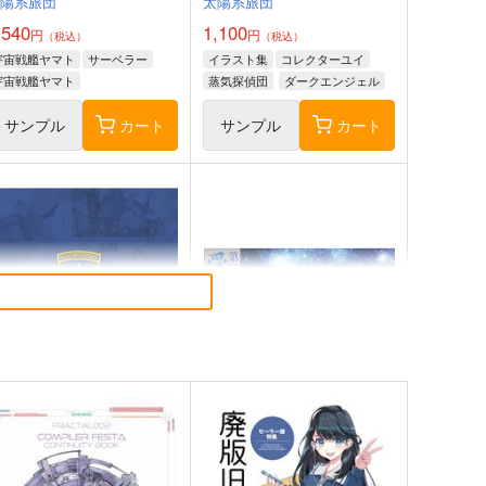
太陽系旅団
太陽系旅団
,540
1,100
円
円
（税込）
（税込）
宇宙戦艦ヤマト
サーベラー
イラスト集
コレクターユイ
宇宙戦艦ヤマト
蒸気探偵団
ダークエンジェル
サンプル
カート
サンプル
カート
様拷問の時間です 姫 防水
プリンタニア世界における医
ステッカー
用画像診断機器についての一
考察
コパン
ふくろうのさえずり
40
550
円
円
専売
（税込）
（税込）
その他
姫
サンプル
カート
サンプル
カート
サイレントメビウス３５周年
太陽系SF冒険大全スぺオペ！