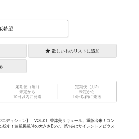
販希望
欲しいものリストに追加
る
定期便（週1)
定期便（月2)
未定から
未定から
10日以内に発送
14日以内に発送
エディション】 VOL.01 -香津美リキュール。重版出来！コン
て残す！連載掲載時の大きさB5で。第1巻はサイレントメビウス