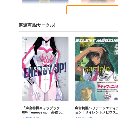
関連商品(サークル)
サイレントメビウス３５周年
謎の彼女X Extra
＆AMP設立年記念原画展公式
Tsubaki_Factory
図録
太陽系旅団
4,990
円
（税込）
4,400
円
（税込）
その他
卜部美琴×今井百夏
その他
香津美リキュール
サンプル
カート
サンプル
カー
「麻宮特撮キャラブック
麻宮騎亜ヘリテージエディ
004「energy up 高嶺ラ
ョン「サイレントメビウス
ン -from メガロマン-」
03 キディ編