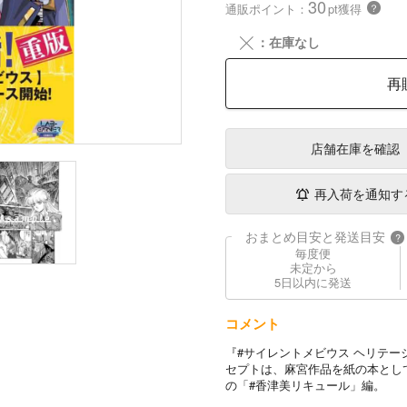
30
通販ポイント：
pt獲得
？
╳
：在庫なし
再
店舗在庫
を確認
再入荷を通知す
おまとめ目安と発送目安
?
毎度便
未定から
5日以内に発送
コメント
『#サイレントメビウス ヘリテージ
セプトは、麻宮作品を紙の本とし
の「#香津美リキュール」編。