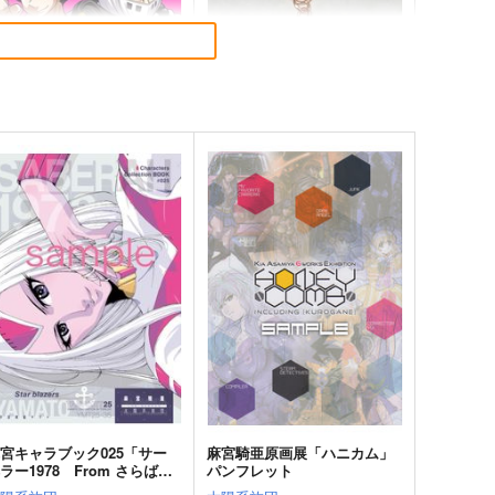
モタロウ メモ帳
もんがーアクキー
んmog☆王国
ぱんmog☆王国
629
472
円
円
専売
専売
（税込）
（税込）
その他
ザ・モモタロウ
その他
ザ・モモタロウ
サカタ・ザ・ゴージャス・キンタロウ
ザ・グレート・ベンケー
サンプル
カート
サンプル
カート
宮キャラブック025「サー
麻宮騎亜原画展「ハニカム」
ラー1978 From さらば宇
パンフレット
宙戦艦ヤマト」