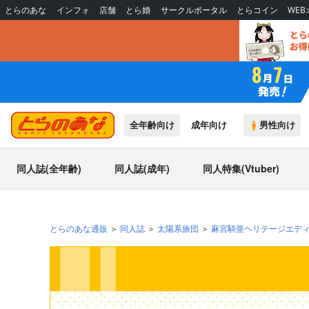
とらのあな
インフォ
店舗
とら婚
サークルポータル
とらコイン
WE
全年齢向け
成年向け
男性向け
同人誌(全年齢)
同人誌(成年)
同人特集(Vtuber)
とらのあな通販
同人誌
太陽系旅団
麻宮騎亜ヘリテージエデ