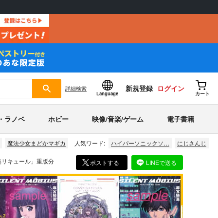
新規登録
ログイン
詳細
検索
Language
カート
・ラノベ
ホビー
映像/音楽/ゲーム
電子書籍
魔法少女まどかマギカ
人気ワード:
ハイパーソニックソ…
にじさんじ
美リキュール」重版分
ポストする
LINEで送る