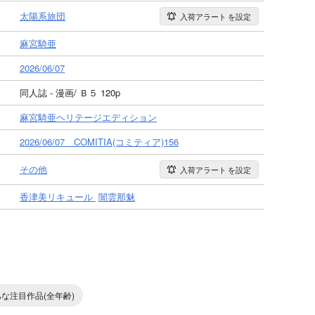
太陽系旅団
入荷アラート
を設定
麻宮騎亜
2026/06/07
同人誌 - 漫画/ Ｂ５ 120p
麻宮騎亜ヘリテージエディション
2026/06/07 COMITIA(コミティア)156
その他
入荷アラート
を設定
香津美リキュール
闇雲那魅
な注目作品(全年齢)