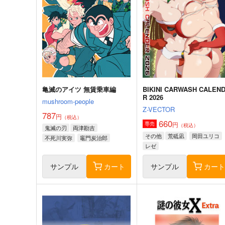
亀滅のアイツ 無賃乗車編
BIKINI CARWASH CALEN
R 2026
mushroom-people
Z-VECTOR
787
円
（税込）
660
円
専売
（税込）
鬼滅の刃
両津勘吉
その他
荒砥凪
岡田ユリコ
不死川実弥
竈門炭治郎
レゼ
サンプル
カート
サンプル
カー