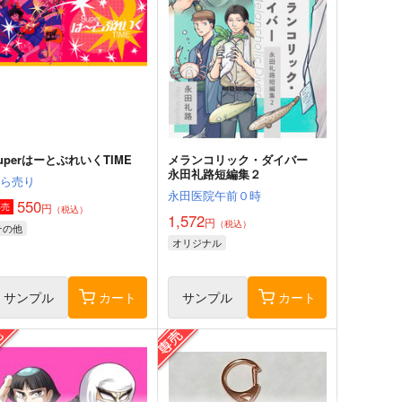
uperはーとぶれいくTIME
メランコリック・ダイバー
永田礼路短編集２
ばら売り
永田医院午前０時
550
円
専売
（税込）
1,572
円
（税込）
その他
オリジナル
サンプル
カート
サンプル
カート