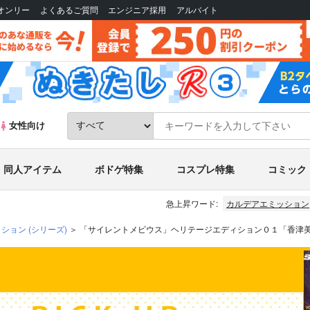
Bオンリー
よくあるご質問
エンジニア採用
アルバイト
女性向け
同人アイテム
ボドゲ特集
コスプレ特集
コミック
急上昇ワード:
カルデアエミッション
ィション
(シリーズ)
「サイレントメビウス」ヘリテージエディション０１「香津