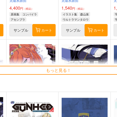
太陽系旅団
太陽系旅団
4,400
1,540
1
円
円
（税込）
（税込）
原画集
コンパイラ
イラスト集
森山泉
アセンブラ
ウルトラマンタロウ
ト
サンプル
カート
サンプル
カート
「二月の勝者」カラーイラス
姫様拷問の時間です トーチ
姫
ト集
ャ 防水ステッカー
高瀬志帆
コパン
もっと見る！
2,200
440
4
円
円
専売
（税込）
（税込）
その他
黒木蔵人
佐倉麻衣
その他
トーチャ
ト
サンプル
カート
サンプル
カート
ラ
【麻宮キャラブック028 不死
サイレントメビウス３５周年