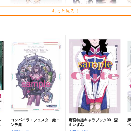
もっと見る！
異世界待機中
マーベルライバルズ-サイロッ
モ
ク-160CMX50CM抱き枕カバ
永田医院午前０時
ぱ
ー【YC1309】
eb
629
円
（税込）
13,200
円
（税込）
オリジナル
その他
サイロック
ト
サンプル
カート
サンプル
作品詳細
シ
コンパイラ・フェスタ 絵コ
麻宮特撮キャラブック001 森
麻
」
ンテ集
山いずみ
ベ