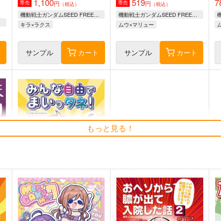
1,100
519
7
円
円
専売
専売
（税込）
（税込）
機動戦士ガンダムSEED FREEDOM
機動戦士ガンダムSEED FREEDOM
OM
キラ×ラクス
ムウ×マリュー
ト
サンプル
カート
サンプル
カート
もっと見る！
みんな自由でまいっタネ！6