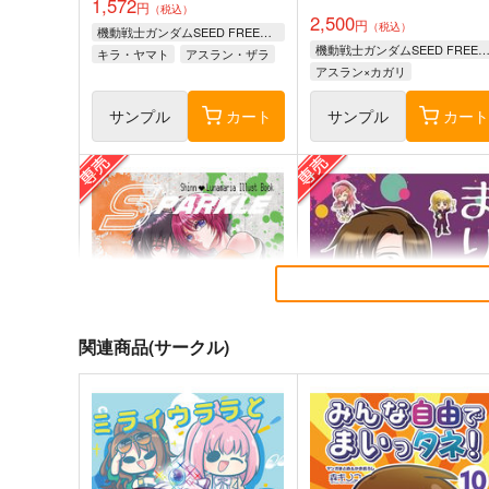
1,572
円
（税込）
2,500
円
（税込）
機動戦士ガンダムSEED FREEDOM
機動戦士ガンダムSEED FREED
キラ・ヤマト
アスラン・ザラ
アスラン×カガリ
シン・アスカ
サンプル
カート
サンプル
カー
関連商品(サークル)
SPARKLE
まりゅたん