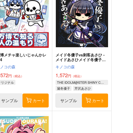
万博メチャ楽しいじゃんかレ
メイド冬優子vs刺客あさひ -
4
メイドあさひメイド冬優子メ
イド愛依が戦う本-
キノコの森
キノコの森
,572
1,572
円
円
（税込）
（税込）
オリジナル
THE IDOLM@STER SHINY COLORS
黛冬優子
芹沢あさひ
和泉愛依
サンプル
カート
サンプル
カート