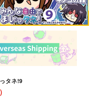
っタネ!9
込）