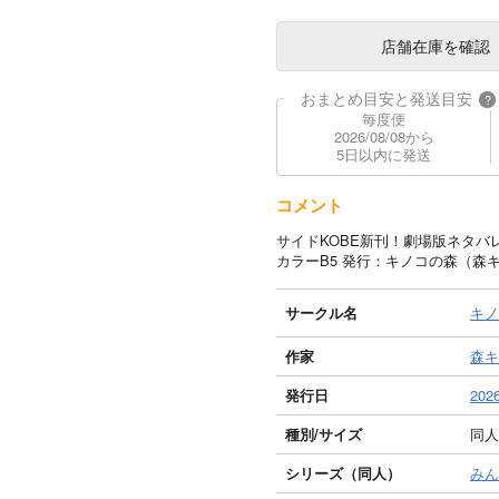
店舗在庫
を確認
おまとめ目安と発送目安
?
毎度便
2026/08/08から
5日以内に発送
コメント
サイドKOBE新刊！劇場版ネタバ
カラーB5 発行：キノコの森（森
サークル名
キノ
作家
森キ
発行日
2026
種別/サイズ
同人誌
シリーズ（同人）
みん