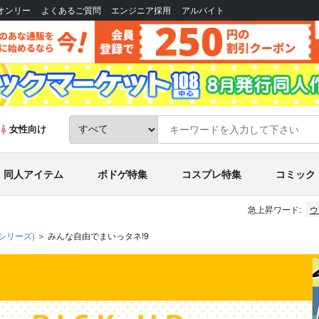
Bオンリー
よくあるご質問
エンジニア採用
アルバイト
女性向け
同人アイテム
ボドゲ特集
コスプレ特集
コミック
急上昇ワード:
ウ
シリーズ)
みんな自由でまいっタネ!9