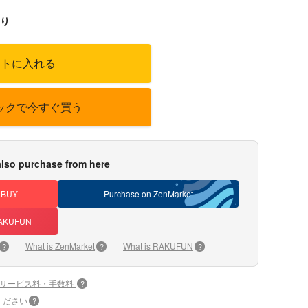
り
ートに入れる
ックで今すぐ買う
lso purchase from here
DBUY
Purchase on ZenMarket
 RAKUFUN
What is ZenMarket
What is RAKUFUN
?
?
?
+サービス料・手数料
?
ください
?