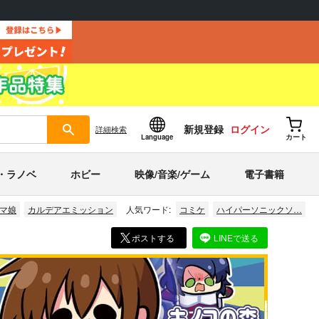
新規登録
ログイン
詳細
検索
Language
カート
・ラノベ
ホビー
映像/音楽/ゲーム
電子書籍
マ娘
カルデアエミッション
人気ワード:
コミケ
ハイパーソニックソ…
ポストする
LINEで送る