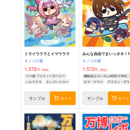
Shirako
エンジェル シード
1,045
550
円
円
専売
専売
（税込）
（税込）
機動戦士ガンダムSEED DESTINY
機動戦士ガンダムSEED FREED
シン×ルナマリア
ムウ×マリュー
サンプル
カート
サンプル
カー
ミライウララとイマウララ
みんな自由でまいっタネ！1
キノコの森
キノコの森
1,572
1,572
円
円
（税込）
（税込）
ウマ娘 プリティーダービー
機動戦士ガンダムSEED FREED
ハルウララ
キングヘイロー
キラ・ヤマト
アスラン・ザラ
ライスシャワー
シン・アスカ
サンプル
カート
サンプル
カー