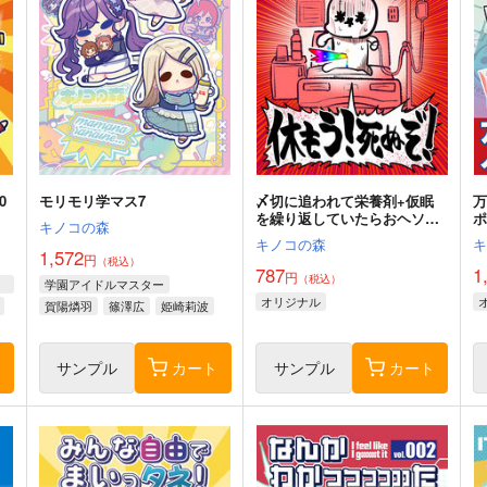
キノコの森
1,572
円
（税込）
OM
機動戦士ガンダムSEED FREEDOM
キラ・ヤマト
アスラン・ザラ
シン・アスカ
ト
サンプル
カート
0
モリモリ学マス7
〆切に追われて栄養剤+仮眠
を繰り返していたらおヘソか
ポ
キノコの森
ら膿が出て入院した話2
キノコの森
1,572
円
（税込）
787
1
円
（税込）
OM
学園アイドルマスター
オリジナル
賀陽燐羽
篠澤広
姫崎莉波
ト
サンプル
カート
サンプル
カート