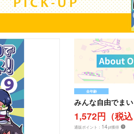
全年齢
みんな自由でまい
1,572円（税
14
通販ポイント：
pt獲得
？