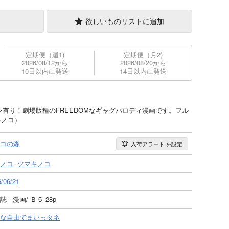
欲しいものリストに追加
定期便（週1)
定期便（月2)
2026/08/12から
2026/08/20から
10日以内に発送
14日以内に発送
レ有り！劇場版種のFREEDOMなギャグパロディ漫画です。フル
キノコ）
コの森
入荷アラート
を設定
ノコ
ツマキノコ
/06/21
 - 漫画/ Ｂ５ 28p
な自由でまいっタネ