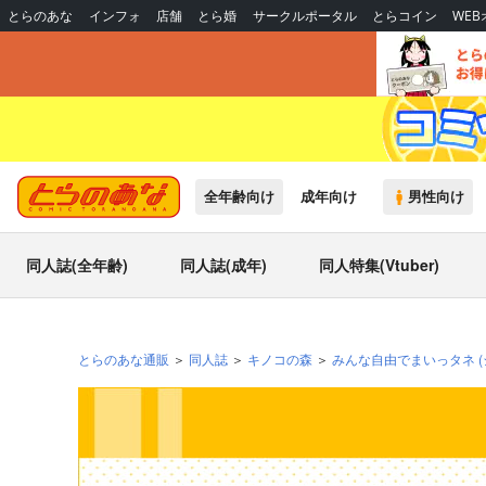
とらのあな
インフォ
店舗
とら婚
サークルポータル
とらコイン
WE
全年齢向け
成年向け
男性向け
同人誌(全年齢)
同人誌(成年)
同人特集(Vtuber)
とらのあな通販
同人誌
キノコの森
みんな自由でまいっタネ
(