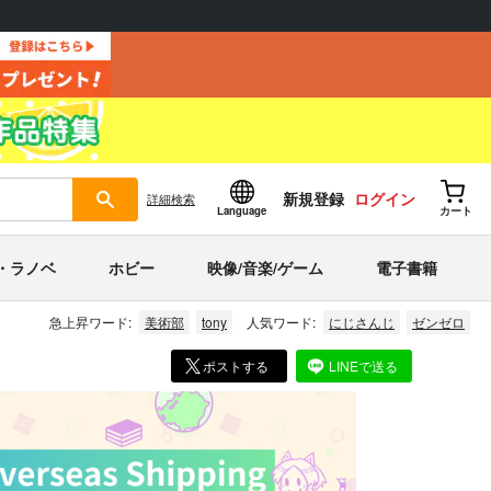
新規登録
ログイン
詳細
検索
Language
カート
・ラノベ
ホビー
映像/音楽/ゲーム
電子書籍
急上昇ワード:
美術部
tony
人気ワード:
にじさんじ
ゼンゼロ
ポストする
LINEで送る