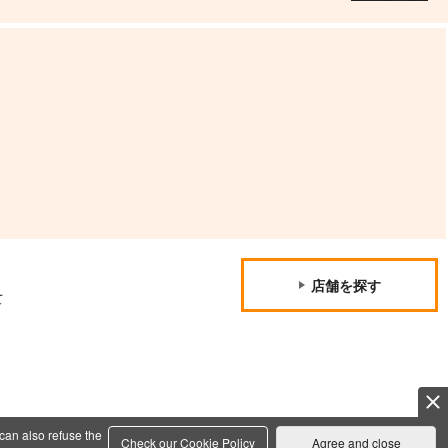
店舗を探す
て
can also refuse the
Check our Cookie Policy
Agree and close