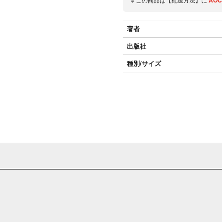
AOC
著者
出版社
種別/サイズ