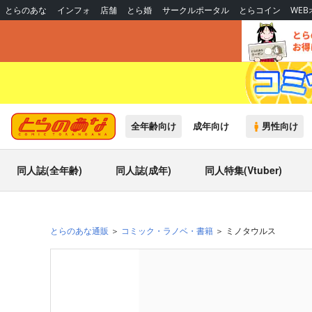
とらのあな
インフォ
店舗
とら婚
サークルポータル
とらコイン
WE
全年齢向け
成年向け
男性向け
同人誌(全年齢)
同人誌(成年)
同人特集(Vtuber)
とらのあな通販
コミック・ラノベ・書籍
ミノタウルス