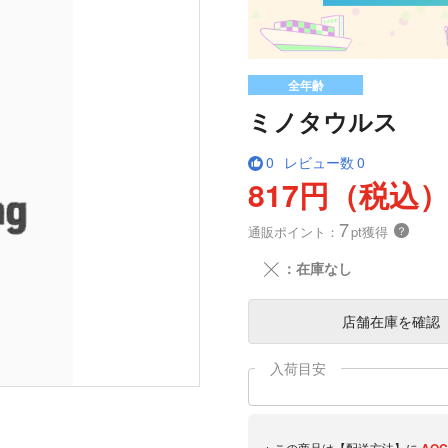
全年齢
ミノタウルス
0
レビュー数
0
817円（税込
7
通販ポイント：
pt獲得
？
╳
：在庫なし
店舗在庫
を確認
入荷目安
※ この商品は【配送方法】に